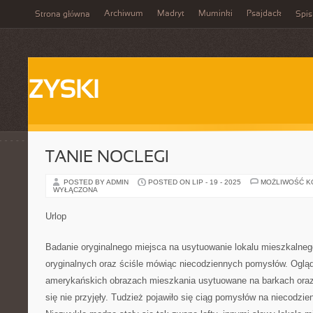
Archiwum
Madryt
Muminki
Psajdack
Strona główna
Spis
ZYSKI
TANIE NOCLEGI
POSTED BY ADMIN
POSTED ON LIP - 19 - 2025
MOŻLIWOŚĆ 
WYŁĄCZONA
Urlop
Badanie oryginalnego miejsca na usytuowanie lokalu mieszkalne
oryginalnych oraz ściśle mówiąc niecodziennych pomysłów. Oglą
amerykańskich obrazach mieszkania usytuowane na barkach oraz 
się nie przyjęły. Tudzież pojawiło się ciąg pomysłów na niecodzie