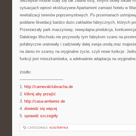
Niezwykle modne stały się tak zwane lofty, innymi słowy lokale 
sytuacjach wprost ekskluzywne Apartament zamiast hotelu w W
rewitalizacji terenów poprzemysłowych. Po przemianach ustrojowy
poddane likwidacji bardzo dużo zakładów fabrycznych, których po
Przestarzały park maszynowy, niewydajna produkcja, konkurencj
Dalekiego Wschodu nie przynosiły tym fabrykom szans na przetr
pofabryczne uratowały i zadziwiały dalej swoja urodą oraz majesta
na daniu im szansy na oryginalne życie, czyli nowe funkcje. Jedn
funkcji jest mieszkaniówka, a adekwatnie adaptacja na oryginaln
źródło:
———————————
1.
http://carnevalclubvacha.de
2.
kliknij aby przejść
3.
http://casa-amberes.de
4.
dowiedz się więcej
5.
sprawdź szczegóły
CATEGORIES:
KOSTARYKA