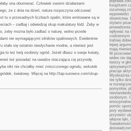
poprawa zdo
POD
ęłaby ona obumierać. Człowiek swoimi działaniami
WPŁYWEM
książkami cz
CIŚNIENIA
rozumieją zn
 tego, że z dnia na dzień, natura rozpoczyna odczuwać
wypowiedzi. 
t tu o przesadnych liczbach spalin, które emitowane są w
słownictwa. 
stylami pisa
eciach – zadbaj i odwiedzaj skup makulatury łódź. Żeby w
prowadzenia 
go, żeby można było zadbać o naturę, wolno przede
wpływać na 
codziennym ż
dami nie wymagającymi silników spalinowych. Ewidentnie
trafniej dobi
lepiej argum
 stało się ostatnio niesłychanie modne, a również jest
mają równie
ia to też twój osobisty ogród. Jeżeli dbasz o swoje kwiaty,
W przeciwień
wideo nie da
ieneś też posiadać na uwadze otaczająca cię przyrodę.
tworzy w gło
yba nikt nie chciałby mieć zniszczonego ogrodu, wskutek
opisywanych
pracuje akty
gródek, światowy. Więcej na http://tap-surowce.com/skup-
Wyobraźnia r
nie tylko dz
w rozwiązyw
pomysłów, pl
niestandard
osobistym. C
emocjonalneg
pomóc uporz
pory wydawał
przynieść ul
własne lęki,
Świadomość, 
doświadczen