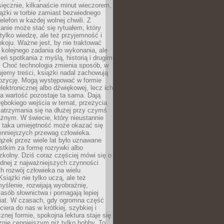
ięcznie, kilkanaście minut wieczorem,
ążki w torbie zamiast bezwiednego
elefon w każdej wolnej chwili. Z
nie może stać się rytuałem, który
 tylko wiedzę, ale też przyjemność i
koju. Ważne jest, by nie traktować
 kolejnego zadania do wykonania, ale
zeń spotkania z myślą, historią i drugim
. Choć technologia zmienia sposób, w
jemy treści, książki nadal zachowują
ozycję. Mogą występować w formie
elektronicznej albo dźwiękowej, lecz ich
a wartość pozostaje ta sama. Dają
ębokiego wejścia w temat, przeżycia
zatrzymania się na dłużej przy czymś
żnym. W świecie, który nieustannie
, taka umiejętność może okazać się
enniejszych przewag człowieka.
ążek przez wiele lat było uznawane
tkim za formę rozrywki albo
kolny. Dziś coraz częściej mówi się o
ednej z najważniejszych czynności
h rozwój człowieka na wielu
siążki nie tylko uczą, ale też
yślenie, rozwijają wyobraźnię,
asób słownictwa i pomagają lepiej
iat. W czasach, gdy ogromna część
ciera do nas w krótkiej, szybkiej i
znej formie, spokojna lektura staje się
nie cenniejszym niż tylko hobby. To