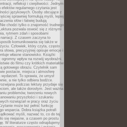
ntracji, refleksji i cierpliwości. Jednym
 efektów regularnego czytania jest
lności językowych. Osoby obcujące z
ęściej sprawniej formułują myśli, lepiej
aczenia słów i łatwiej budują
Nie chodzi tylko o znajomość trudnego
Lektura pozwala oswoić się z różnymi
nia, rytmem zdań i sposobami
narracji. Z czasem zaczyna to
sposób komunikowania się także w
yciu. Człowiek, który czyta, często
era słowa, precyzyjniej opisuje emocje i
entuje własne stanowisko. Książki
ż ogromny wpływ na rozwój wyobraźni.
stwie do filmu czy krótkich materiałów
ją gotowego obrazu. Czytelnik sam
wie postacie, miejsca i atmosferę
 wydarzeń. To sprawia, że umysł
wnie, a nie tylko odbiera bodźce.
ozwijana podczas lektury przydaje się
ieciom, ale także dorosłym. Jest ważna
aniu problemów, tworzeniu nowych
anowaniu przyszłości i szukaniu
owych rozwiązań w pracy oraz życiu
zytanie może też pełnić funkcję
o wsparcia. Dobra książka potrafi
ądkować myśli, nazwać to, co do tej
o się niejasne, a czasem po prostu
gę. W literaturze często odnajdujemy
 marzenia, rozczarowania i pytania.