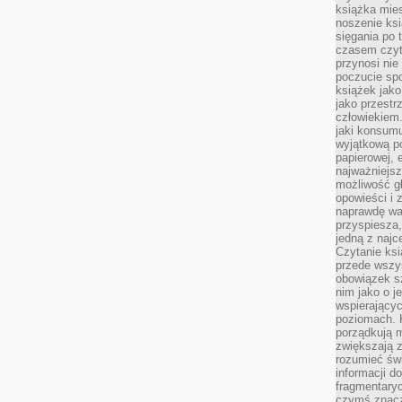
książka mies
noszenie ksi
sięgania po t
czasem czyta
przynosi nie
poczucie spo
książek jako
jako przestr
człowiekiem
jaki konsumu
wyjątkową p
papierowej, 
najważniejsz
możliwość gł
opowieści i 
naprawdę wa
przyspiesza
jedną z najc
Czytanie ksi
przede wszys
obowiązek sz
nim jako o j
wspierającyc
poziomach. K
porządkują m
zwiększają z
rozumieć św
informacji do
fragmentaryc
czymś znacz