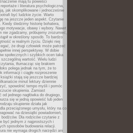
znaczenie mają tu powieści
reportaże i literatura psychologiczna,
ją, jak skomplikowane i jednocześnie
potrafi być ludzkie życie. Warto
ę na jeszcze jeden aspekt. Czytanie
. Kiedy śledzimy historię bohatera,
ego motywacje, obawy i wybory. Nawet
nim nie zgadzamy, próbujemy zrozumieć,
tąpił w określony sposób. To bardzo
tność w realnym życiu. Dzięki niej
rzegać, że drugi człowiek może patrzeć
upełnie innej perspektywy. W dobie
ów społecznych i szybkich ocen taka
szczególną wartość. Wielu ludzi
czytania, tłumacząc się brakiem
oks polega jednak na tym, że to
k informacji i ciągłe rozproszenie
 książki stają się jeszcze bardziej
ilkanaście minut lektury dziennie
szyć, spowolnić tempo myśli i pomóc
czucie skupienia. Zamiast
ć od jednego nagłówka do drugiego,
nurza się w jedną opowieść lub jeden
rodzaju skupienie działa jak
dla przeciążonego umysłu, który na co
eagować na dziesiątki powiadomień,
 bodźców. Dla rodziców czytanie z
e być jednym z najprostszych i
ych sposobów budowania relacji.
ura nie wymaga drogich narzędzi ani