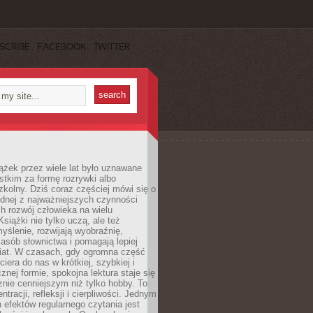
SCRIBE
FACEBOOK
TWITTER
ążek przez wiele lat było uznawane
tkim za formę rozrywki albo
kolny. Dziś coraz częściej mówi się o
ednej z najważniejszych czynności
h rozwój człowieka na wielu
siążki nie tylko uczą, ale też
yślenie, rozwijają wyobraźnię,
asób słownictwa i pomagają lepiej
iat. W czasach, gdy ogromna część
ciera do nas w krótkiej, szybkiej i
znej formie, spokojna lektura staje się
nie cenniejszym niż tylko hobby. To
ntracji, refleksji i cierpliwości. Jednym
 efektów regularnego czytania jest