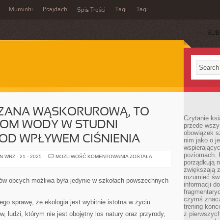
Muminki
Psajdack
Tagi
Tagi
Spis Treści
SUB
ZANA WĄSKORUROWĄ, TO
Czytanie ksi
IOM WODY W STUDNI
przede wszys
obowiązek sz
POD WPŁYWEM CIŚNIENIA
nim jako o j
wspierającyc
poziomach. K
STUDNIA
 WRZ - 21 - 2025
MOŻLIWOŚĆ KOMENTOWANIA
ZOSTAŁA
OZNACZANA
porządkują m
WĄSKORUROWĄ,
zwiększają z
TO
rozumieć św
TAKA
ów obcych możliwa była jedynie w szkołach powszechnych
GDZIE
informacji do
POZIOM
fragmentaryc
WODY
czymś znacz
W
ego sprawę, że ekologia jest wybitnie istotna w życiu.
STUDNI
trening konce
ZWIĘKSZYŁ
, ludzi, którym nie jest obojętny los natury oraz przyrody,
z pierwszych
SIĘ