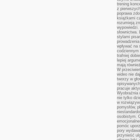
trening konce
z pierwszych
poprawa zdo
książkami cz
rozumieją zn
wypowiedzi. 
słownictwa. 
stylami pisa
prowadzenia 
wpływać na 
codziennym ż
trafniej dobi
lepiej argum
mają równie
W przeciwień
wideo nie da
tworzy w gło
opisywanych
pracuje akty
Wyobraźnia r
nie tylko dz
w rozwiązyw
pomysłów, pl
niestandard
osobistym. C
emocjonalneg
pomóc uporz
pory wydawał
przynieść ul
własne lęki,