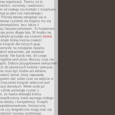
ej organizacji. Tworzy za to
iskości, rozmowy i uważności.
re od małego ma kontakt z książkami,
tuje je jako coś naturalnego i
 Później łatwiej odnajduje się w
nieważ czytanie nie kojarzy mu się
obowiązkiem, lecz także z
ią i bezpieczeństwem. To fundament,
uje przez długie lata. W środku tej
raktyki przydaje się czasem
strona
dzięki której można znaleźć
e książek dla różnych grup
pomysły na rozwijanie nawyku
także wskazówki, jak wybierać
tytuły. Nie każdy wie, od czego
ególnie jeśli przez dłuższy czas nie
siążki. Dobrze przygotowane wskazówki
ić do pierwszych kroków i pokazać,
ie musi być trudne ani elitarne.
naleźć temat, który naprawdę
a potem dać sobie czas na wejście w
. Znaczenie książek widoczne jest
acji dorosłych. Wiele osób po
szkoły przestaje czytać z
m, że nauka dobiegła końca.
spółczesny świat wymaga stałego
ia wiedzy i kompetencji. Książki
popularnonaukowe, historyczne,
ne czy biograficzne mogą stać się
ędziem rozwoju osobistego.