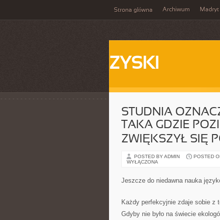
Archiwum
Madryt
Strona główna
ZYSKI
STUDNIA OZNAC
TAKA GDZIE POZ
ZWIĘKSZYŁ SIĘ 
POSTED BY ADMIN
POSTED ON
WYŁĄCZONA
Jeszcze do niedawna nauka język
Każdy perfekcyjnie zdaje sobie z t
Gdyby nie było na świecie ekologów