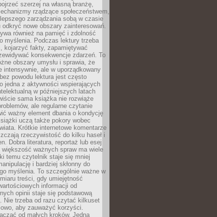
ojrzeć szerzej na własną branżę,
echanizmy rządzące społeczeństwem,
 lepszego zarządzania sobą w czasie
u odkryć nowe obszary zainteresowań.
ływa również na pamięć i zdolność
o myślenia. Podczas lektury trzeba
i, kojarzyć fakty, zapamiętywać
przewidywać konsekwencje zdarzeń. To
óżne obszary umysłu i sprawia, że
e intensywnie, ale w uporządkowany
bez powodu lektura jest często
o jedna z aktywności wspierających
telektualną w późniejszych latach
wiście sama książka nie rozwiąże
roblemów, ale regularne czytanie
ić ważny element dbania o kondycję
siążki uczą także pokory wobec
wiata. Krótkie internetowe komentarze
zczają rzeczywistość do kilku haseł i
. Dobra literatura, reportaż lub esej
e większość ważnych spraw ma wiele
ki temu czytelnik staje się mniej
anipulację i bardziej skłonny do
go myślenia. To szczególnie ważne w
iaru treści, gdy umiejętność
wartościowych informacji od
ych opinii staje się podstawową
 Nie trzeba od razu czytać kilkuset
iowo, aby zauważyć korzyści.
acząć od małych kroków. Jedna