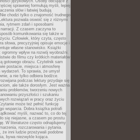
lności językowych. Osoby obcujące z
ęściej sprawniej formułują myśli, lepiej
aczenia słów i łatwiej budują
Nie chodzi tylko o znajomość trudnego
Lektura pozwala oswoić się z różnymi
nia, rytmem zdań i sposobami
narracji. Z czasem zaczyna to
sposób komunikowania się także w
yciu. Człowiek, który czyta, często
era słowa, precyzyjniej opisuje emocje i
entuje własne stanowisko. Książki
ż ogromny wpływ na rozwój wyobraźni.
stwie do filmu czy krótkich materiałów
ją gotowego obrazu. Czytelnik sam
wie postacie, miejsca i atmosferę
 wydarzeń. To sprawia, że umysł
wnie, a nie tylko odbiera bodźce.
ozwijana podczas lektury przydaje się
ieciom, ale także dorosłym. Jest ważna
aniu problemów, tworzeniu nowych
anowaniu przyszłości i szukaniu
owych rozwiązań w pracy oraz życiu
zytanie może też pełnić funkcję
o wsparcia. Dobra książka potrafi
ądkować myśli, nazwać to, co do tej
o się niejasne, a czasem po prostu
gę. W literaturze często odnajdujemy
 marzenia, rozczarowania i pytania.
że inni ludzie przeżywali podobne
ia, bywa niezwykle kojąca.