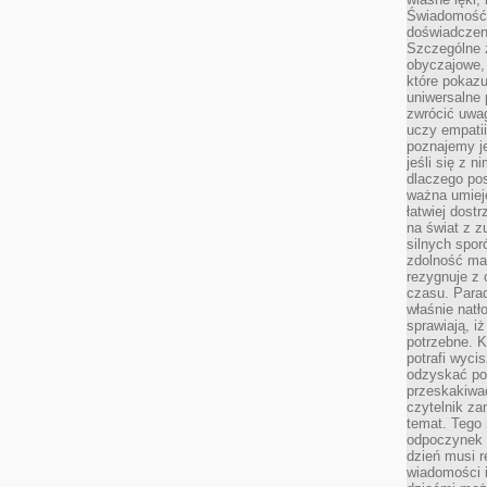
Świadomość, 
doświadczen
Szczególne 
obyczajowe, 
które pokazu
uniwersalne 
zwrócić uwag
uczy empatii
poznajemy j
jeśli się z 
dlaczego pos
ważna umieję
łatwiej dost
na świat z z
silnych spor
zdolność ma 
rezygnuje z 
czasu. Parad
właśnie natło
sprawiają, iż
potrzebne. K
potrafi wyci
odzyskać po
przeskakiwa
czytelnik za
temat. Tego 
odpoczynek 
dzień musi r
wiadomości i