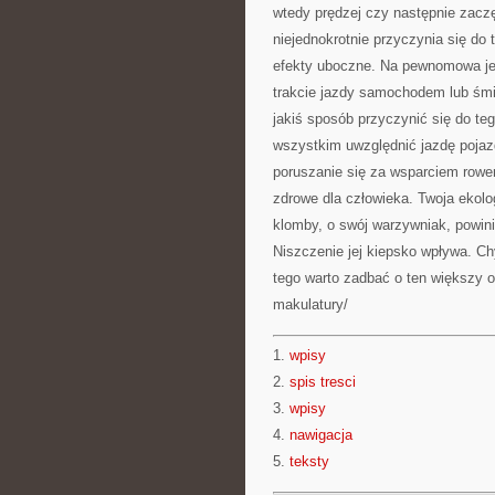
wtedy prędzej czy następnie zacz
niejednokrotnie przyczynia się do
efekty uboczne. Na pewnomowa jes
trakcie jazdy samochodem lub śmi
jakiś sposób przyczynić się do te
wszystkim uwzględnić jazdę pojaz
poruszanie się za wsparciem roweru
zdrowe dla człowieka. Twoja ekolog
klomby, o swój warzywniak, powin
Niszczenie jej kiepsko wpływa. Ch
tego warto zadbać o ten większy o
makulatury/
1.
wpisy
2.
spis tresci
3.
wpisy
4.
nawigacja
5.
teksty