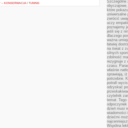
Szczególne 
– KONSERWACJA I TUNING
obyczajowe, 
które pokazu
uniwersalne 
zwrócić uwag
uczy empatii
poznajemy j
jeśli się z 
dlaczego pos
ważna umieję
łatwiej dost
na świat z z
silnych spor
zdolność ma 
rezygnuje z 
czasu. Parad
właśnie natło
sprawiają, iż
potrzebne. K
potrafi wyci
odzyskać po
przeskakiwa
czytelnik za
temat. Tego 
odpoczynek 
dzień musi r
wiadomości i
dziećmi moż
najcenniejsz
Wspólna lekt