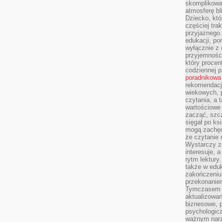
skomplikowan
atmosferę bl
Dziecko, któ
częściej trak
przyjaznego.
edukacji, po
wyłącznie z 
przyjemnośc
który procent
codziennej p
poradnikowa
rekomendacj
wiekowych, 
czytania, a 
wartościowe 
zacząć, szcz
sięgał po k
mogą zachęc
że czytanie n
Wystarczy z
interesuje, 
rytm lektury
także w eduk
zakończeniu 
przekonanie
Tymczasem w
aktualizowan
biznesowe, 
psychologicz
ważnym narz