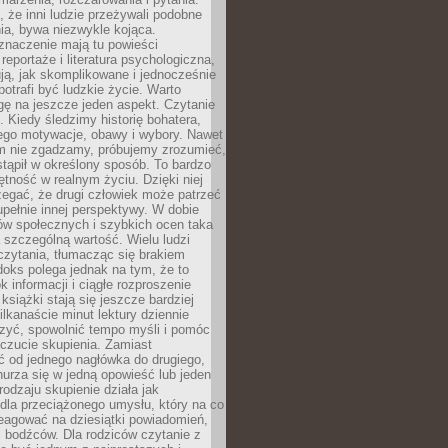
że inni ludzie przeżywali podobne
ia, bywa niezwykle kojąca.
znaczenie mają tu powieści
reportaże i literatura psychologiczna,
ją, jak skomplikowane i jednocześnie
potrafi być ludzkie życie. Warto
ę na jeszcze jeden aspekt. Czytanie
. Kiedy śledzimy historię bohatera,
ego motywacje, obawy i wybory. Nawet
nim nie zgadzamy, próbujemy zrozumieć,
tąpił w określony sposób. To bardzo
tność w realnym życiu. Dzięki niej
rzegać, że drugi człowiek może patrzeć
upełnie innej perspektywy. W dobie
ów społecznych i szybkich ocen taka
szczególną wartość. Wielu ludzi
czytania, tłumacząc się brakiem
oks polega jednak na tym, że to
k informacji i ciągłe rozproszenie
 książki stają się jeszcze bardziej
ilkanaście minut lektury dziennie
szyć, spowolnić tempo myśli i pomóc
czucie skupienia. Zamiast
ć od jednego nagłówka do drugiego,
nurza się w jedną opowieść lub jeden
rodzaju skupienie działa jak
dla przeciążonego umysłu, który na co
eagować na dziesiątki powiadomień,
 bodźców. Dla rodziców czytanie z