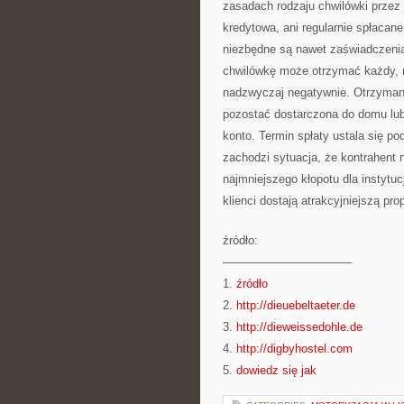
zasadach rodzaju chwilówki przez i
kredytowa, ani regularnie spłacan
niezbędne są nawet zaświadczeni
chwilówkę może otrzymać każdy, na
nadzwyczaj negatywnie. Otrzymani
pozostać dostarczona do domu lu
konto. Termin spłaty ustala się 
zachodzi sytuacja, że kontrahent 
najmniejszego kłopotu dla instytucj
klienci dostają atrakcyjniejszą pro
źródło:
———————————
1.
źródło
2.
http://dieuebeltaeter.de
3.
http://dieweissedohle.de
4.
http://digbyhostel.com
5.
dowiedz się jak