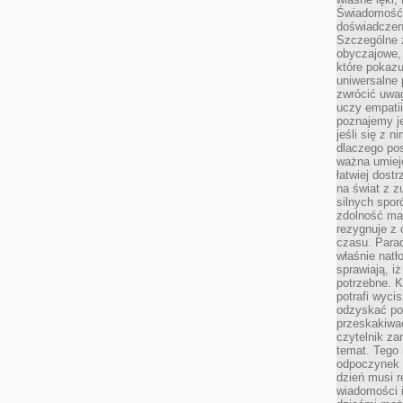
Świadomość, 
doświadczen
Szczególne 
obyczajowe, 
które pokazu
uniwersalne 
zwrócić uwag
uczy empatii
poznajemy j
jeśli się z 
dlaczego pos
ważna umieję
łatwiej dost
na świat z z
silnych spor
zdolność ma 
rezygnuje z 
czasu. Parad
właśnie natło
sprawiają, iż
potrzebne. K
potrafi wyci
odzyskać po
przeskakiwa
czytelnik za
temat. Tego 
odpoczynek 
dzień musi r
wiadomości i