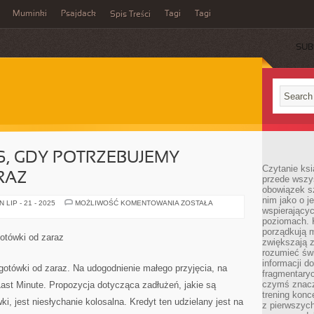
Muminki
Psajdack
Tagi
Tagi
Spis Treści
SUB
, GDY POTRZEBUJEMY
Czytanie ksi
RAZ
przede wszys
obowiązek sz
nim jako o j
STALE
LIP - 21 - 2025
MOŻLIWOŚĆ KOMENTOWANIA
ZOSTAŁA
wspierającyc
WTENCZAS,
GDY
poziomach. K
POTRZEBUJEMY
porządkują m
GOTÓWKI
otówki od zaraz
OD
zwiększają z
ZARAZ
rozumieć św
informacji do
tówki od zaraz. Na udogodnienie małego przyjęcia, na
fragmentaryc
czymś znacz
ast Minute. Propozycja dotycząca zadłużeń, jakie są
trening konce
, jest niesłychanie kolosalna. Kredyt ten udzielany jest na
z pierwszych