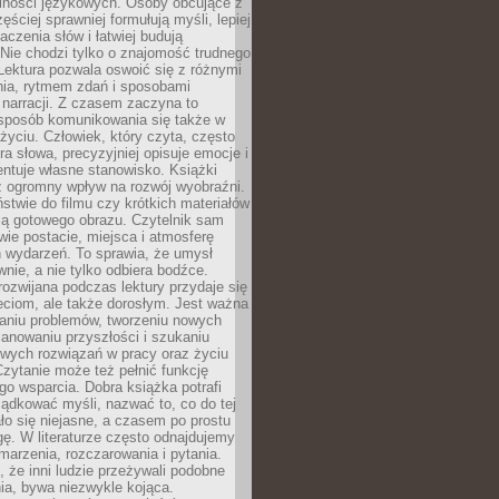
lności językowych. Osoby obcujące z
ęściej sprawniej formułują myśli, lepiej
aczenia słów i łatwiej budują
Nie chodzi tylko o znajomość trudnego
Lektura pozwala oswoić się z różnymi
nia, rytmem zdań i sposobami
narracji. Z czasem zaczyna to
sposób komunikowania się także w
yciu. Człowiek, który czyta, często
era słowa, precyzyjniej opisuje emocje i
entuje własne stanowisko. Książki
ż ogromny wpływ na rozwój wyobraźni.
stwie do filmu czy krótkich materiałów
ją gotowego obrazu. Czytelnik sam
wie postacie, miejsca i atmosferę
 wydarzeń. To sprawia, że umysł
wnie, a nie tylko odbiera bodźce.
ozwijana podczas lektury przydaje się
ieciom, ale także dorosłym. Jest ważna
aniu problemów, tworzeniu nowych
anowaniu przyszłości i szukaniu
owych rozwiązań w pracy oraz życiu
zytanie może też pełnić funkcję
o wsparcia. Dobra książka potrafi
ądkować myśli, nazwać to, co do tej
o się niejasne, a czasem po prostu
gę. W literaturze często odnajdujemy
 marzenia, rozczarowania i pytania.
że inni ludzie przeżywali podobne
ia, bywa niezwykle kojąca.