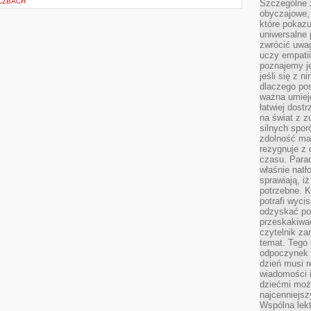
CZBACH
Szczególne 
obyczajowe, 
które pokazu
uniwersalne 
zwrócić uwag
uczy empatii
poznajemy j
jeśli się z 
dlaczego pos
ważna umieję
łatwiej dost
na świat z z
silnych spor
zdolność ma 
rezygnuje z 
czasu. Parad
właśnie natło
sprawiają, iż
potrzebne. K
potrafi wyci
odzyskać po
przeskakiwa
czytelnik za
temat. Tego 
odpoczynek 
dzień musi r
wiadomości i
dziećmi moż
najcenniejsz
Wspólna lekt