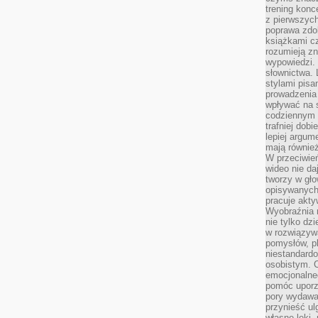
trening konce
z pierwszych
poprawa zdo
książkami cz
rozumieją zn
wypowiedzi. 
słownictwa. 
stylami pisa
prowadzenia 
wpływać na 
codziennym ż
trafniej dobi
lepiej argum
mają równie
W przeciwień
wideo nie da
tworzy w gło
opisywanych
pracuje akty
Wyobraźnia r
nie tylko dz
w rozwiązyw
pomysłów, pl
niestandard
osobistym. C
emocjonalneg
pomóc uporz
pory wydawał
przynieść ul
własne lęki,