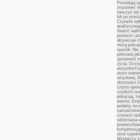
Pozwalają sp
zrozumieć m
nauczyć się
lub po prost
Czytanie wp
analityczneg
śledzić wątk
postacie i 
aktywizuje r
mózg pracuj
sposób. Nie 
polecana jak
sprawność in
życia. Oczy
wszystkich p
może stanow
umysłową. K
złożoności ś
często upras
szybkich ocen
pokazują, ż
warstw. Dzię
podatny na m
samodzielne
czasach nadm
odróżniania 
powierzchown
kompetencją.
stron tygodn
Wystarczy z