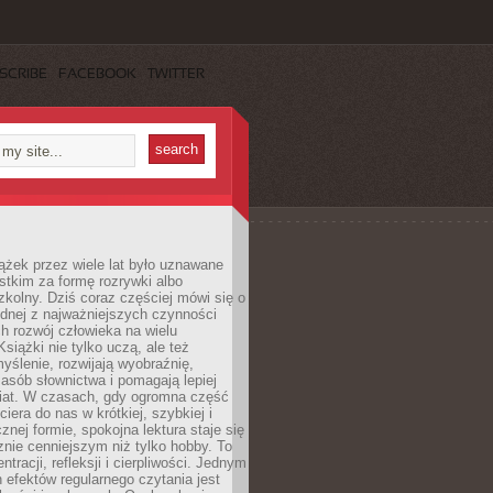
SCRIBE
FACEBOOK
TWITTER
ążek przez wiele lat było uznawane
tkim za formę rozrywki albo
kolny. Dziś coraz częściej mówi się o
ednej z najważniejszych czynności
h rozwój człowieka na wielu
siążki nie tylko uczą, ale też
yślenie, rozwijają wyobraźnię,
asób słownictwa i pomagają lepiej
iat. W czasach, gdy ogromna część
ciera do nas w krótkiej, szybkiej i
znej formie, spokojna lektura staje się
nie cenniejszym niż tylko hobby. To
ntracji, refleksji i cierpliwości. Jednym
 efektów regularnego czytania jest