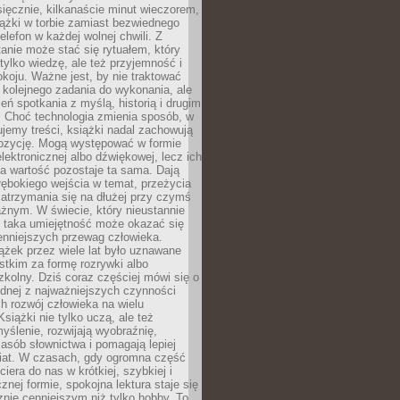
ięcznie, kilkanaście minut wieczorem,
ążki w torbie zamiast bezwiednego
elefon w każdej wolnej chwili. Z
nie może stać się rytuałem, który
 tylko wiedzę, ale też przyjemność i
koju. Ważne jest, by nie traktować
 kolejnego zadania do wykonania, ale
zeń spotkania z myślą, historią i drugim
. Choć technologia zmienia sposób, w
jemy treści, książki nadal zachowują
ozycję. Mogą występować w formie
elektronicznej albo dźwiękowej, lecz ich
a wartość pozostaje ta sama. Dają
ębokiego wejścia w temat, przeżycia
zatrzymania się na dłużej przy czymś
żnym. W świecie, który nieustannie
, taka umiejętność może okazać się
enniejszych przewag człowieka.
ążek przez wiele lat było uznawane
tkim za formę rozrywki albo
kolny. Dziś coraz częściej mówi się o
ednej z najważniejszych czynności
h rozwój człowieka na wielu
siążki nie tylko uczą, ale też
yślenie, rozwijają wyobraźnię,
asób słownictwa i pomagają lepiej
iat. W czasach, gdy ogromna część
ciera do nas w krótkiej, szybkiej i
znej formie, spokojna lektura staje się
nie cenniejszym niż tylko hobby. To