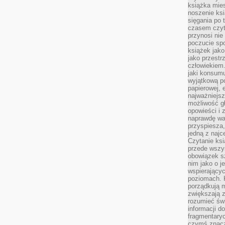
książka mies
noszenie ksi
sięgania po t
czasem czyta
przynosi nie
poczucie spo
książek jako
jako przestr
człowiekiem
jaki konsumu
wyjątkową p
papierowej, 
najważniejsz
możliwość gł
opowieści i 
naprawdę wa
przyspiesza
jedną z najc
Czytanie ksi
przede wszys
obowiązek sz
nim jako o j
wspierającyc
poziomach. K
porządkują m
zwiększają z
rozumieć św
informacji do
fragmentaryc
czymś znacz