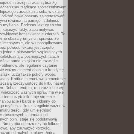
ojrzeć szerzej na własną branżę,
echanizmy rządzące społeczeństwem,
 lepszego zarządzania sobą w czasie
u odkryć nowe obszary zainteresowań.
ływa również na pamięć i zdolność
o myślenia. Podczas lektury trzeba
i, kojarzyć fakty, zapamiętywać
przewidywać konsekwencje zdarzeń. To
óżne obszary umysłu i sprawia, że
e intensywnie, ale w uporządkowany
bez powodu lektura jest często
o jedna z aktywności wspierających
telektualną w późniejszych latach
wiście sama książka nie rozwiąże
roblemów, ale regularne czytanie
ić ważny element dbania o kondycję
siążki uczą także pokory wobec
wiata. Krótkie internetowe komentarze
zczają rzeczywistość do kilku haseł i
. Dobra literatura, reportaż lub esej
e większość ważnych spraw ma wiele
ki temu czytelnik staje się mniej
anipulację i bardziej skłonny do
go myślenia. To szczególnie ważne w
iaru treści, gdy umiejętność
wartościowych informacji od
ych opinii staje się podstawową
 Nie trzeba od razu czytać kilkuset
iowo, aby zauważyć korzyści.
acząć od małych kroków. Jedna