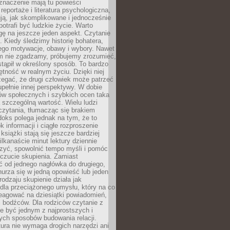
znaczenie mają tu powieści
reportaże i literatura psychologiczna,
ją, jak skomplikowane i jednocześnie
potrafi być ludzkie życie. Warto
ę na jeszcze jeden aspekt. Czytanie
. Kiedy śledzimy historię bohatera,
ego motywacje, obawy i wybory. Nawet
nim nie zgadzamy, próbujemy zrozumieć,
tąpił w określony sposób. To bardzo
tność w realnym życiu. Dzięki niej
rzegać, że drugi człowiek może patrzeć
upełnie innej perspektywy. W dobie
ów społecznych i szybkich ocen taka
szczególną wartość. Wielu ludzi
czytania, tłumacząc się brakiem
oks polega jednak na tym, że to
k informacji i ciągłe rozproszenie
 książki stają się jeszcze bardziej
ilkanaście minut lektury dziennie
szyć, spowolnić tempo myśli i pomóc
czucie skupienia. Zamiast
ć od jednego nagłówka do drugiego,
nurza się w jedną opowieść lub jeden
rodzaju skupienie działa jak
dla przeciążonego umysłu, który na co
eagować na dziesiątki powiadomień,
 bodźców. Dla rodziców czytanie z
e być jednym z najprostszych i
ych sposobów budowania relacji.
ura nie wymaga drogich narzędzi ani