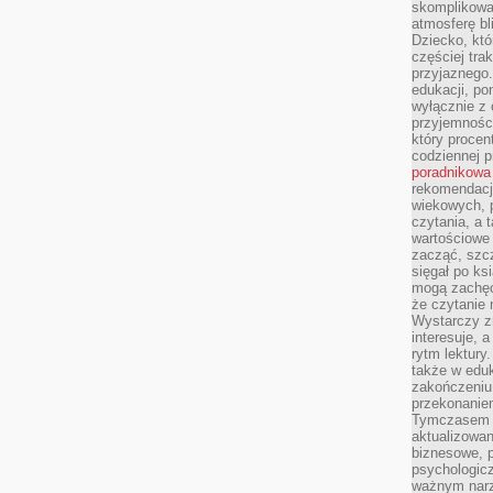
skomplikowan
atmosferę bl
Dziecko, któ
częściej trak
przyjaznego.
edukacji, po
wyłącznie z 
przyjemnośc
który procent
codziennej p
poradnikowa
rekomendacj
wiekowych, 
czytania, a 
wartościowe 
zacząć, szcz
sięgał po k
mogą zachęc
że czytanie n
Wystarczy z
interesuje, 
rytm lektury
także w eduk
zakończeniu 
przekonanie
Tymczasem w
aktualizowan
biznesowe, 
psychologicz
ważnym narz