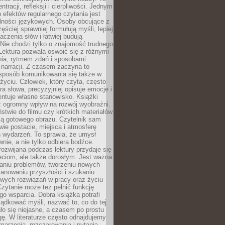
ntracji, refleksji i cierpliwości. Jednym
 efektów regularnego czytania jest
lności językowych. Osoby obcujące z
ęściej sprawniej formułują myśli, lepiej
aczenia słów i łatwiej budują
Nie chodzi tylko o znajomość trudnego
Lektura pozwala oswoić się z różnymi
nia, rytmem zdań i sposobami
narracji. Z czasem zaczyna to
sposób komunikowania się także w
yciu. Człowiek, który czyta, często
era słowa, precyzyjniej opisuje emocje i
entuje własne stanowisko. Książki
ż ogromny wpływ na rozwój wyobraźni.
stwie do filmu czy krótkich materiałów
ją gotowego obrazu. Czytelnik sam
wie postacie, miejsca i atmosferę
 wydarzeń. To sprawia, że umysł
wnie, a nie tylko odbiera bodźce.
ozwijana podczas lektury przydaje się
ieciom, ale także dorosłym. Jest ważna
aniu problemów, tworzeniu nowych
anowaniu przyszłości i szukaniu
owych rozwiązań w pracy oraz życiu
zytanie może też pełnić funkcję
o wsparcia. Dobra książka potrafi
ądkować myśli, nazwać to, co do tej
o się niejasne, a czasem po prostu
gę. W literaturze często odnajdujemy
 marzenia, rozczarowania i pytania.