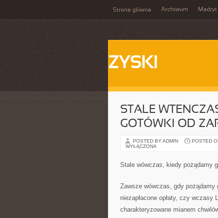
Archiwum
Madryt
Strona główna
ZYSKI
STALE WTENCZAS
GOTÓWKI OD ZA
POSTED BY ADMIN
POSTED ON 
WYŁĄCZONA
Stale wówczas, kiedy pożądamy g
Zawsze wówczas, gdy pożądamy go
niezapłacone opłaty, czy wczasy L
charakteryzowane mianem chwilówki