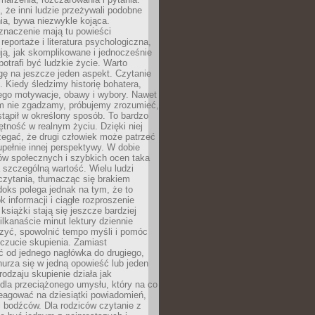
że inni ludzie przeżywali podobne
ia, bywa niezwykle kojąca.
znaczenie mają tu powieści
reportaże i literatura psychologiczna,
ją, jak skomplikowane i jednocześnie
potrafi być ludzkie życie. Warto
ę na jeszcze jeden aspekt. Czytanie
. Kiedy śledzimy historię bohatera,
ego motywacje, obawy i wybory. Nawet
nim nie zgadzamy, próbujemy zrozumieć,
tąpił w określony sposób. To bardzo
tność w realnym życiu. Dzięki niej
rzegać, że drugi człowiek może patrzeć
upełnie innej perspektywy. W dobie
ów społecznych i szybkich ocen taka
szczególną wartość. Wielu ludzi
czytania, tłumacząc się brakiem
oks polega jednak na tym, że to
k informacji i ciągłe rozproszenie
 książki stają się jeszcze bardziej
ilkanaście minut lektury dziennie
szyć, spowolnić tempo myśli i pomóc
czucie skupienia. Zamiast
ć od jednego nagłówka do drugiego,
nurza się w jedną opowieść lub jeden
rodzaju skupienie działa jak
dla przeciążonego umysłu, który na co
eagować na dziesiątki powiadomień,
 bodźców. Dla rodziców czytanie z