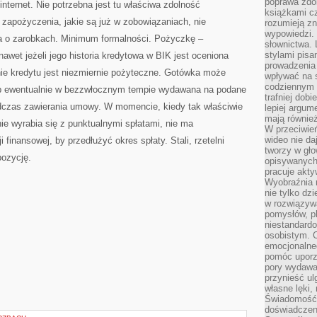
poprawa zdo
nternet. Nie potrzebna jest tu właściwa zdolność
książkami cz
e zapożyczenia, jakie są już w zobowiązaniach, nie
rozumieją zn
wypowiedzi. 
a o zarobkach. Minimum formalności. Pożyczkę –
słownictwa. 
stylami pisa
wet jeżeli jego historia kredytowa w BIK jest oceniona
prowadzenia 
e kredytu jest niezmiernie pożyteczne. Gotówka może
wpływać na 
codziennym ż
b ewentualnie w bezzwłocznym tempie wydawana na podane
trafniej dobi
podczas zawierania umowy. W momencie, kiedy tak właściwie
lepiej argum
mają równie
nie wyrabia się z punktualnymi spłatami, nie ma
W przeciwień
wideo nie da
i finansowej, by przedłużyć okres spłaty. Stali, rzetelni
tworzy w gło
pozycję.
opisywanych
pracuje akty
Wyobraźnia r
nie tylko dz
w rozwiązyw
pomysłów, pl
niestandard
osobistym. C
emocjonalneg
pomóc uporz
pory wydawał
przynieść ul
własne lęki,
Świadomość, 
doświadczen