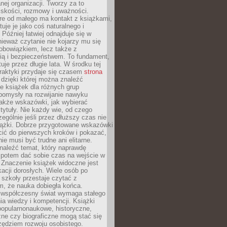
ej organizacji. Tworzy za to
iskości, rozmowy i uważności.
re od małego ma kontakt z książkami,
tuje je jako coś naturalnego i
 Później łatwiej odnajduje się w
nieważ czytanie nie kojarzy mu się
obowiązkiem, lecz także z
ią i bezpieczeństwem. To fundament,
uje przez długie lata. W środku tej
raktyki przydaje się czasem
strona
dzięki której można znaleźć
e książek dla różnych grup
pomysły na rozwijanie nawyku
także wskazówki, jak wybierać
tytuły. Nie każdy wie, od czego
ególnie jeśli przez dłuższy czas nie
siążki. Dobrze przygotowane wskazówki
ić do pierwszych kroków i pokazać,
ie musi być trudne ani elitarne.
naleźć temat, który naprawdę
a potem dać sobie czas na wejście w
. Znaczenie książek widoczne jest
acji dorosłych. Wiele osób po
szkoły przestaje czytać z
m, że nauka dobiegła końca.
spółczesny świat wymaga stałego
ia wiedzy i kompetencji. Książki
popularnonaukowe, historyczne,
ne czy biograficzne mogą stać się
ędziem rozwoju osobistego.