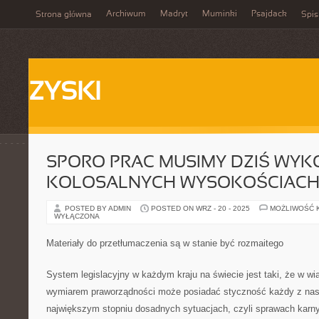
Archiwum
Madryt
Muminki
Psajdack
Strona główna
Spis
ZYSKI
SPORO PRAC MUSIMY DZIŚ WY
KOLOSALNYCH WYSOKOŚCIAC
POSTED BY ADMIN
POSTED ON WRZ - 20 - 2025
MOŻLIWOŚĆ 
WYŁĄCZONA
Materiały do przetłumaczenia są w stanie być rozmaitego
System legislacyjny w każdym kraju na świecie jest taki, że w 
wymiarem praworządności może posiadać styczność każdy z nas. 
największym stopniu dosadnych sytuacjach, czyli sprawach karnyc