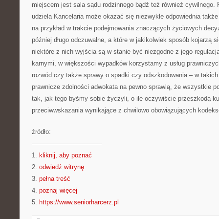
miejscem jest sala sądu rodzinnego bądź też również cywilnego. P
udziela Kancelaria może okazać się niezwykle odpowiednia takż
na przykład w trakcie podejmowania znaczących życiowych decyzj
później długo odczuwalne, a które w jakikolwiek sposób kojarzą s
niektóre z nich wyjścia są w stanie być niezgodne z jego regulac
karnymi, w większości wypadków korzystamy z usług prawniczyc
rozwód czy także sprawy o spadki czy odszkodowania – w takich
prawnicze zdolności adwokata na pewno sprawią, że wszystkie p
tak, jak tego byśmy sobie życzyli, o ile oczywiście przeszkodą 
przeciwwskazania wynikające z chwilowo obowiązujących kodeks
źródło:
———————————
1.
kliknij, aby poznać
2.
odwiedź witrynę
3.
pełna treść
4.
poznaj więcej
5.
https://www.seniorharcerz.pl