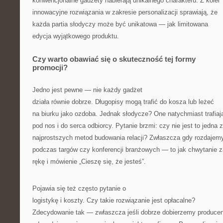
konwencjonalne gadżety nabierają unikalnego charakteru. Z kolei
innowacyjne rozwiązania w zakresie personalizacji sprawiają, że
każda partia słodyczy może być unikatowa — jak limitowana
edycja wyjątkowego produktu.
Czy warto obawiać się o skuteczność tej formy
promocji?
Jedno jest pewne — nie każdy gadżet
działa równie dobrze. Długopisy mogą trafić do kosza lub leżeć
na biurku jako ozdoba. Jednak słodycze? One natychmiast trafiaj
pod nos i do serca odbiorcy. Pytanie brzmi: czy nie jest to jedna z
najprostszych metod budowania relacji? Zwłaszcza gdy rozdajemy
podczas targów czy konferencji branżowych — to jak chwytanie z
rękę i mówienie „Cieszę się, że jesteś”.
Pojawia się też często pytanie o
logistykę i koszty. Czy takie rozwiązanie jest opłacalne?
Zdecydowanie tak — zwłaszcza jeśli dobrze dobierzemy producen