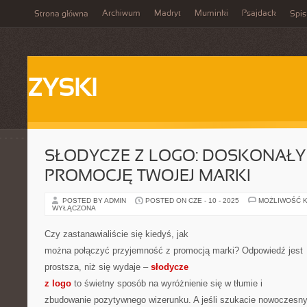
Archiwum
Madryt
Muminki
Psajdack
Strona główna
Spis
ZYSKI
SŁODYCZE Z LOGO: DOSKONAŁY
PROMOCJĘ TWOJEJ MARKI
POSTED BY ADMIN
POSTED ON CZE - 10 - 2025
MOŻLIWOŚĆ 
WYŁĄCZONA
Czy zastanawialiście się kiedyś, jak
można połączyć przyjemność z promocją marki? Odpowiedź jest
prostsza, niż się wydaje –
słodycze
z logo
to świetny sposób na wyróżnienie się w tłumie i
zbudowanie pozytywnego wizerunku. A jeśli szukacie nowoczesn