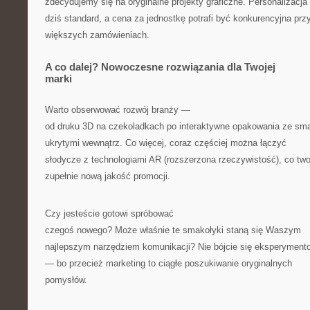
zdecydujemy się na oryginalne projekty graficzne. Personalizacja 
dziś standard, a cena za jednostkę potrafi być konkurencyjna prz
większych zamówieniach.
A co dalej? Nowoczesne rozwiązania dla Twojej
marki
Warto obserwować rozwój branży —
od druku 3D na czekoladkach po interaktywne opakowania ze sma
ukrytymi wewnątrz. Co więcej, coraz częściej można łączyć
słodycze z technologiami AR (rozszerzona rzeczywistość), co tw
zupełnie nową jakość promocji.
Czy jesteście gotowi spróbować
czegoś nowego? Może właśnie te smakołyki staną się Waszym
najlepszym narzędziem komunikacji? Nie bójcie się eksperyment
— bo przecież marketing to ciągłe poszukiwanie oryginalnych
pomysłów.