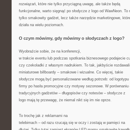
rozwiązań, które nie tylko przyciągną uwagę, ale także będą
funkcjonalne, warto sięgnąć po słodycze z logo od WawNeon. To 
tylko smakowity gadżet, lecz także narzędzie marketingowe, któr
działa na wielu poziomach.
O czym mówimy, gdy mówimy o słodyczach z logo?
Wyobraźcie sobie, że na konferencji,
w trakcie eventu lub podczas spotkania biznesowego podajecie cu
czy czekoladki z własnym nadrukiem. To tak, jakbyście rozdawali
miniaturowe billboardy – smakowe i wizualne. Co więcej, takie
słodycze mogą być personalizowane według potrzeb: od logotypu
firmy po hasła promocyjne czy motywy sezonowe. W porównaniu
tradycyjnych gadżetów – długopisów czy notesów – słodycze z
logo mają tę przewagę, że niemal nikt się im nie oprze.
To trochę jak z reklamami na
telebimach – od razu rzucają się w oczy i zostają w pamięci na
dłużej. Tylko tutaj zamiast ekranów LED mamy smakowite kawałk