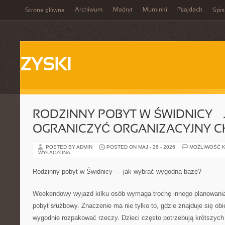
Archiwum
Madryt
Muminki
Psajdack
Strona główna
Spis
ZYSKI
RODZINNY POBYT W ŚWIDNICY — 
OGRANICZYĆ ORGANIZACYJNY 
POSTED BY ADMIN
POSTED ON MAJ - 26 - 2026
MOŻLIWOŚĆ 
WYŁĄCZONA
Rodzinny pobyt w Świdnicy — jak wybrać wygodną bazę?
Weekendowy wyjazd kilku osób wymaga trochę innego planowania
pobyt służbowy. Znaczenie ma nie tylko to, gdzie znajduje się ob
wygodnie rozpakować rzeczy. Dzieci często potrzebują krótszych 