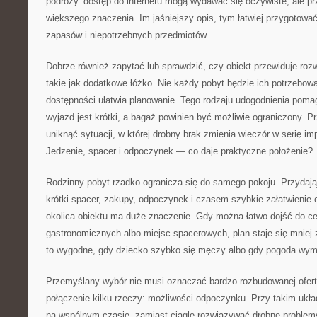
podróży. dostęp do internetu mogą wydawać się oczywiste, ale prz
większego znaczenia. Im jaśniejszy opis, tym łatwiej przygotow
zapasów i niepotrzebnych przedmiotów.
Dobrze również zapytać lub sprawdzić, czy obiekt przewiduje roz
takie jak dodatkowe łóżko. Nie każdy pobyt będzie ich potrzebo
dostępności ułatwia planowanie. Tego rodzaju udogodnienia poma
wyjazd jest krótki, a bagaż powinien być możliwie ograniczony. 
uniknąć sytuacji, w której drobny brak zmienia wieczór w serię imp
Jedzenie, spacer i odpoczynek — co daje praktyczne położenie?
Rodzinny pobyt rzadko ogranicza się do samego pokoju. Przydają 
krótki spacer, zakupy, odpoczynek i czasem szybkie załatwienie 
okolica obiektu ma duże znaczenie. Gdy można łatwo dojść do c
gastronomicznych albo miejsc spacerowych, plan staje się mniej
to wygodne, gdy dziecko szybko się męczy albo gdy pogoda wym
Przemyślany wybór nie musi oznaczać bardzo rozbudowanej ofert
połączenie kilku rzeczy: możliwości odpoczynku. Przy takim ukła
na wspólnym czasie, zamiast ciągle rozwiązywać drobne problemy