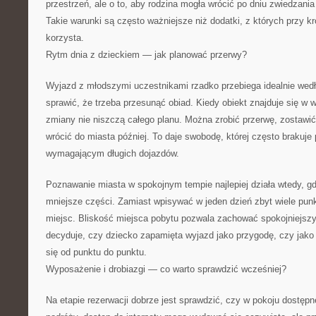
przestrzeń, ale o to, aby rodzina mogła wrócić po dniu zwiedzani
Takie warunki są często ważniejsze niż dodatki, z których przy kró
korzysta.
Rytm dnia z dzieckiem — jak planować przerwy?
Wyjazd z młodszymi uczestnikami rzadko przebiega idealnie wed
sprawić, że trzeba przesunąć obiad. Kiedy obiekt znajduje się w
zmiany nie niszczą całego planu. Można zrobić przerwę, zostawi
wrócić do miasta później. To daje swobodę, której często brakuje
wymagającym długich dojazdów.
Poznawanie miasta w spokojnym tempie najlepiej działa wtedy, gd
mniejsze części. Zamiast wpisywać w jeden dzień zbyt wiele punk
miejsc. Bliskość miejsca pobytu pozwala zachować spokojniejszy
decyduje, czy dziecko zapamięta wyjazd jako przygodę, czy jak
się od punktu do punktu.
Wyposażenie i drobiazgi — co warto sprawdzić wcześniej?
Na etapie rezerwacji dobrze jest sprawdzić, czy w pokoju dostęp