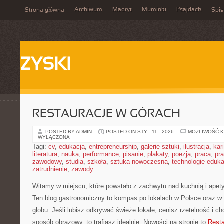
Archiwum
Madryt
Muminki
Psajdack
Strona główna
Spis
ZYSKI
RESTAURACJE W GÓRACH
POSTED BY ADMIN
POSTED ON STY - 11 - 2026
MOŻLIWOŚĆ 
WYŁĄCZONA
Tagi:
cv
,
edukacja
,
entrepreneurship
,
galerie sztuki
,
ilustracja
,
kar
literatura
,
nauka
,
performance
,
pisanie
,
plakaty
,
poezja
,
praca
,
pr
zawodowy
,
studia
,
szkoła
,
sztuka nowoczesna
,
technologie eduk
zatrudnienie
,
zawody
Witamy w miejscu, które powstało z zachwytu nad kuchnią i apet
Ten blog gastronomiczny to kompas po lokalach w Polsce oraz w
globu. Jeśli lubisz odkrywać świeże lokale, cenisz rzetelność i c
sposób obrazowy, to trafiasz idealnie. Nowości na stronie to
Resta