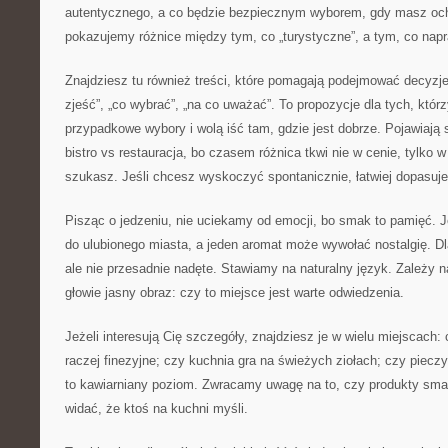
autentycznego, a co będzie bezpiecznym wyborem, gdy masz oc
pokazujemy różnice między tym, co „turystyczne”, a tym, co napr
Znajdziesz tu również treści, które pomagają podejmować decyzje
zjeść”, „co wybrać”, „na co uważać”. To propozycje dla tych, któr
przypadkowe wybory i wolą iść tam, gdzie jest dobrze. Pojawiają 
bistro vs restauracja, bo czasem różnica tkwi nie w cenie, tylko 
szukasz. Jeśli chcesz wyskoczyć spontanicznie, łatwiej dopasuje
Pisząc o jedzeniu, nie uciekamy od emocji, bo smak to pamięć. J
do ulubionego miasta, a jeden aromat może wywołać nostalgię. Dl
ale nie przesadnie nadęte. Stawiamy na naturalny język. Zależy n
głowie jasny obraz: czy to miejsce jest warte odwiedzenia.
Jeżeli interesują Cię szczegóły, znajdziesz je w wielu miejscach: 
raczej finezyjne; czy kuchnia gra na świeżych ziołach; czy piecz
to kawiarniany poziom. Zwracamy uwagę na to, czy produkty smak
widać, że ktoś na kuchni myśli.