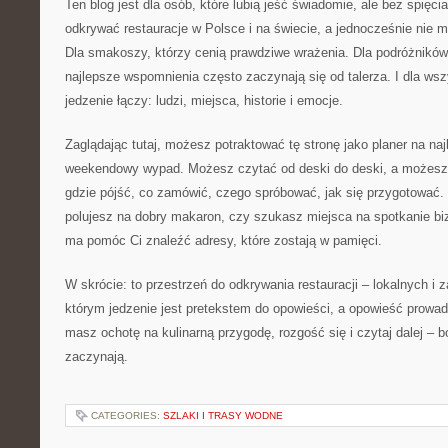
Ten blog jest dla osób, które lubią jeść świadomie, ale bez spięci
odkrywać restauracje w Polsce i na świecie, a jednocześnie nie m
Dla smakoszy, którzy cenią prawdziwe wrażenia. Dla podróżników,
najlepsze wspomnienia często zaczynają się od talerza. I dla wsz
jedzenie łączy: ludzi, miejsca, historie i emocje.
Zaglądając tutaj, możesz potraktować tę stronę jako planer na naj
weekendowy wypad. Możesz czytać od deski do deski, a możesz 
gdzie pójść, co zamówić, czego spróbować, jak się przygotować. 
polujesz na dobry makaron, czy szukasz miejsca na spotkanie bi
ma pomóc Ci znaleźć adresy, które zostają w pamięci.
W skrócie: to przestrzeń do odkrywania restauracji – lokalnych i 
którym jedzenie jest pretekstem do opowieści, a opowieść prowadzi
masz ochotę na kulinarną przygodę, rozgość się i czytaj dalej – b
zaczynają.
CATEGORIES:
SZLAKI I TRASY WODNE