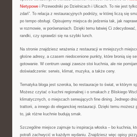
Nietypowe
i Przewodniki po Dzielnicach i Ulicach. To nie jest tylko
zdań”. To relacja z restauracyjnych podróży, w której liczą się s
po tempo obsługi. Opisujemy miejsca do jedzenia tak, jak napraw
w rozmowie, w porównaniach. Dzięki temu łatwiej Ci zdecydować,
randki, czy sprawdzi się na szybki lunch.
Na stronie znajdziesz wrażenia z restauracji w mniejszych miej
głośne adresy, a czasem niedocenione punkty, które bronią się 
gotowanie. W centrum uwagi zawsze stoi kuchnia, ale nie pomija
doświadczenie: serwis, klimat, muzyka, a także ceny.
Tematyka bloga jest szeroka, bo restauracje to świat, w którym 
Możesz czytać o kuchni regionalnej i o smakach z Bliskiego Wsc
klimatycznych, o miejscach serwujących fine dining. Jednego dnia
trattorii, a innego do eleganckiej restauracji. Dzięki temu możesz 
to, jak różne kuchnie budują smak.
Szczególne miejsce zajmuje tu inspiracja włoska – bo kuchnia, kt
potrafi zachwycić w każdym wydaniu. Znajdziesz więc opisy piz