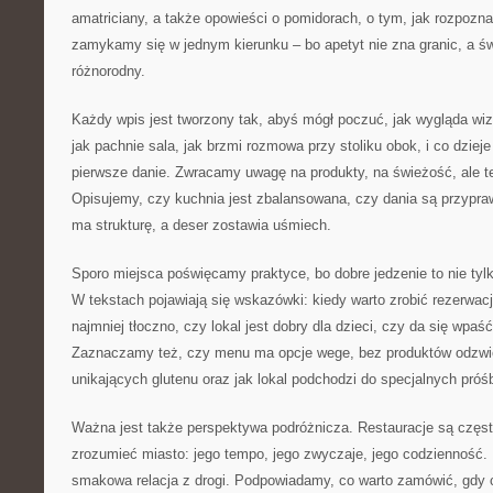
amatriciany, a także opowieści o pomidorach, o tym, jak rozpozna
zamykamy się w jednym kierunku – bo apetyt nie zna granic, a świa
różnorodny.
Każdy wpis jest tworzony tak, abyś mógł poczuć, jak wygląda wiz
jak pachnie sala, jak brzmi rozmowa przy stoliku obok, i co dzieje 
pierwsze danie. Zwracamy uwagę na produkty, na świeżość, ale t
Opisujemy, czy kuchnia jest zbalansowana, czy dania są przypr
ma strukturę, a deser zostawia uśmiech.
Sporo miejsca poświęcamy praktyce, bo dobre jedzenie to nie tylk
W tekstach pojawiają się wskazówki: kiedy warto zrobić rezerwację
najmniej tłoczno, czy lokal jest dobry dla dzieci, czy da się wpaś
Zaznaczamy też, czy menu ma opcje wege, bez produktów odzwi
unikających glutenu oraz jak lokal podchodzi do specjalnych próś
Ważna jest także perspektywa podróżnicza. Restauracje są częs
zrozumieć miasto: jego tempo, jego zwyczaje, jego codzienność. 
smakowa relacja z drogi. Podpowiadamy, co warto zamówić, gdy