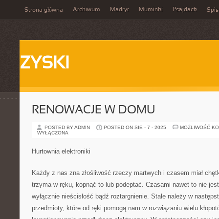
Archiwum
Madryt
Muminki
Psajdack
Strona główna
Spis
ZYSKI
RENOWACJE W DOMU
POSTED BY ADMIN
POSTED ON SIE - 7 - 2025
MOŻLIWOŚĆ K
WYŁĄCZONA
Hurtownia elektroniki
Każdy z nas zna złośliwość rzeczy martwych i czasem miał chęt
trzyma w ręku, kopnąć to lub podeptać. Czasami nawet to nie jes
wyłącznie nieścisłość bądź roztargnienie. Stale należy w następ
przedmioty, które od ręki pomogą nam w rozwiązaniu wielu kłopot