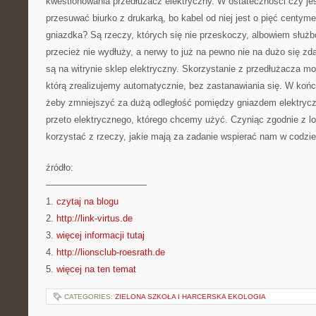
kwestionowania przedłużacz elektryczny. W ostateczności czy je
przesuwać biurko z drukarką, bo kabel od niej jest o pięć centymet
gniazdka? Są rzeczy, których się nie przeskoczy, albowiem służb
przecież nie wydłuży, a nerwy to już na pewno nie na dużo się zd
są na witrynie sklep elektryczny. Skorzystanie z przedłużacza m
którą zrealizujemy automatycznie, bez zastanawiania się. W końc
żeby zmniejszyć za dużą odległość pomiędzy gniazdem elektryc
przeto elektrycznego, którego chcemy użyć. Czyniąc zgodnie z lo
korzystać z rzeczy, jakie mają za zadanie wspierać nam w codzie
źródło:
———————————
1.
czytaj na blogu
2.
http://link-virtus.de
3.
więcej informacji tutaj
4.
http://lionsclub-roesrath.de
5.
więcej na ten temat
CATEGORIES:
ZIELONA SZKOŁA I HARCERSKA EKOLOGIA