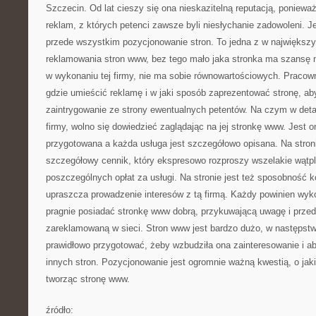
Szczecin. Od lat cieszy się ona nieskazitelną reputacją, ponieważ
reklam, z których petenci zawsze byli niesłychanie zadowoleni. J
przede wszystkim pozycjonowanie stron. To jedna z w największ
reklamowania stron www, bez tego mało jaka stronka ma szansę 
w wykonaniu tej firmy, nie ma sobie równowartościowych. Pracown
gdzie umieścić reklamę i w jaki sposób zaprezentować stronę, ab
zaintrygowanie ze strony ewentualnych petentów. Na czym w detal
firmy, wolno się dowiedzieć zaglądając na jej stronkę www. Jest 
przygotowana a każda usługa jest szczegółowo opisana. Na stroni
szczegółowy cennik, który ekspresowo rozproszy wszelakie wątpl
poszczególnych opłat za usługi. Na stronie jest też sposobność k
upraszcza prowadzenie interesów z tą firmą. Każdy powinien wykor
pragnie posiadać stronkę www dobrą, przykuwającą uwagę i prze
zareklamowaną w sieci. Stron www jest bardzo dużo, w następstwi
prawidłowo przygotować, żeby wzbudziła ona zainteresowanie i aby
innych stron. Pozycjonowanie jest ogromnie ważną kwestią, o jak
tworząc stronę www.
źródło: