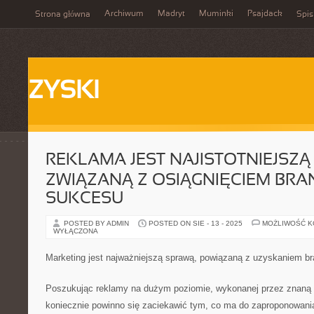
Archiwum
Madryt
Muminki
Psajdack
Strona główna
Spis
ZYSKI
REKLAMA JEST NAJISTOTNIEJSZĄ
ZWIĄZANĄ Z OSIĄGNIĘCIEM BR
SUKCESU
POSTED BY ADMIN
POSTED ON SIE - 13 - 2025
MOŻLIWOŚĆ 
WYŁĄCZONA
Marketing jest najważniejszą sprawą, powiązaną z uzyskaniem 
Poszukując reklamy na dużym poziomie, wykonanej przez znaną 
koniecznie powinno się zaciekawić tym, co ma do zaproponowan