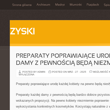
Archiwum
Madryt
Muminki
Psajdack
Strona główna
Spis
ZYSKI
PREPARATY POPRAWIAJĄCE URO
DAMY Z PEWNOŚCIĄ BĘDĄ NIEZM
POSTED BY ADMIN
POSTED ON WRZ - 27 - 2025
MOŻLIWOŚĆ 
WYŁĄCZONA
Preparaty poprawiające urodę każdej kobiety na pewno będą nies
Preparaty każdej damy z pewnością będą bardzo dobrze przysto
wskazanych propozycji. Na pewno kobiety niezmiernie poprawnie
wykorzystania konkretnych kosmetyków. Korzystają naturalnie z