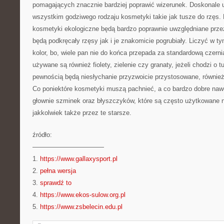
pomagających znacznie bardziej poprawić wizerunek. Doskonale 
wszystkim godziwego rodzaju kosmetyki takie jak tusze do rzęs. 
kosmetyki ekologiczne będą bardzo poprawnie uwzględniane przez
będą podkręcały rzęsy jak i je znakomicie pogrubiały. Liczyć w 
kolor, bo, wiele pan nie do końca przepada za standardową czer
używane są również fiolety, zielenie czy granaty, jeżeli chodzi o 
pewnością będą niesłychanie przyzwoicie przystosowane, równie
Co poniektóre kosmetyki muszą pachnieć, a co bardzo dobre naw
głownie szminek oraz błyszczyków, które są często użytkowane ni
jakkolwiek także przez te starsze.
źródło:
———————————
1.
https://www.gallaxysport.pl
2.
pełna wersja
3.
sprawdź to
4.
https://www.ekos-sulow.org.pl
5.
https://www.zsbelecin.edu.pl