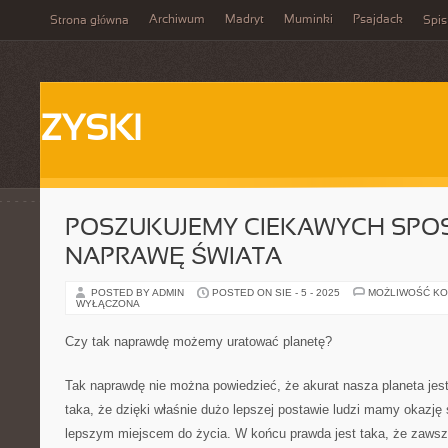
Archiwum
Madryt
Muminki
Psajdack
Strona główna
Spis
ZYSKI
POSZUKUJEMY CIEKAWYCH SPO
NAPRAWĘ ŚWIATA
POSTED BY ADMIN
POSTED ON SIE - 5 - 2025
MOŻLIWOŚĆ K
WYŁĄCZONA
Czy tak naprawdę możemy uratować planetę?
Tak naprawdę nie można powiedzieć, że akurat nasza planeta jest
taka, że dzięki właśnie dużo lepszej postawie ludzi mamy okazję 
lepszym miejscem do życia. W końcu prawda jest taka, że zawsz