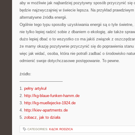
aby w możliwie jak najbardziej pozytywny sposób przyczynić się 
będzie najzwyczajniej w świecie lepsza. Na przykład prawdziwym 
alternatywne źródła energii.
Ogólnie tego typu sposoby uzyskiwania energii są o tyle świetne
nie tylko lepiej radzić sobie z dbaniem o ekologię, ale także spra
dużo lepiej dbać o to wszystko co ma jakiś związek z oszczędzani
że mamy okazję pozytywnie przyczynić się do poprawienia stanu 
więc jak widać, osoba, która nie potrafi zadbać o środowisko nat
odmienić swoje dotychczasowe postępowanie. To pewne.
źródło:
———————————
1.
pełny artykuł
2.
http://kg-blaue-funken-hamm.de
3.
http://kg-muellejecke-1924.de
4.
http://kiev-apartments.de
5.
zobacz, jak to działa
CATEGORIES:
KĄCIK RODZICA