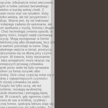
ięcznie, kilkanaście minut wieczorem,
ążki w torbie zamiast bezwiednego
elefon w każdej wolnej chwili. Z
nie może stać się rytuałem, który
 tylko wiedzę, ale też przyjemność i
koju. Ważne jest, by nie traktować
 kolejnego zadania do wykonania, ale
zeń spotkania z myślą, historią i drugim
. Choć technologia zmienia sposób, w
jemy treści, książki nadal zachowują
ozycję. Mogą występować w formie
elektronicznej albo dźwiękowej, lecz ich
a wartość pozostaje ta sama. Dają
ębokiego wejścia w temat, przeżycia
zatrzymania się na dłużej przy czymś
żnym. W świecie, który nieustannie
, taka umiejętność może okazać się
enniejszych przewag człowieka.
ążek przez wiele lat było uznawane
tkim za formę rozrywki albo
kolny. Dziś coraz częściej mówi się o
ednej z najważniejszych czynności
h rozwój człowieka na wielu
siążki nie tylko uczą, ale też
yślenie, rozwijają wyobraźnię,
asób słownictwa i pomagają lepiej
iat. W czasach, gdy ogromna część
ciera do nas w krótkiej, szybkiej i
znej formie, spokojna lektura staje się
nie cenniejszym niż tylko hobby. To