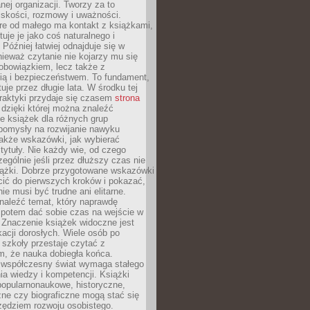
ej organizacji. Tworzy za to
iskości, rozmowy i uważności.
re od małego ma kontakt z książkami,
tuje je jako coś naturalnego i
 Później łatwiej odnajduje się w
nieważ czytanie nie kojarzy mu się
obowiązkiem, lecz także z
ią i bezpieczeństwem. To fundament,
uje przez długie lata. W środku tej
raktyki przydaje się czasem
strona
dzięki której można znaleźć
e książek dla różnych grup
pomysły na rozwijanie nawyku
także wskazówki, jak wybierać
tytuły. Nie każdy wie, od czego
ególnie jeśli przez dłuższy czas nie
siążki. Dobrze przygotowane wskazówki
ić do pierwszych kroków i pokazać,
ie musi być trudne ani elitarne.
naleźć temat, który naprawdę
a potem dać sobie czas na wejście w
. Znaczenie książek widoczne jest
acji dorosłych. Wiele osób po
szkoły przestaje czytać z
m, że nauka dobiegła końca.
spółczesny świat wymaga stałego
ia wiedzy i kompetencji. Książki
popularnonaukowe, historyczne,
ne czy biograficzne mogą stać się
ędziem rozwoju osobistego.