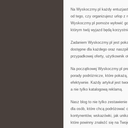
Na Wyskoczmy.pl każdy entuzjasta
od tego, czy organizujesz urlop z 
Wyskoczmy.pl pomoże wyłowić got
którym twój wyjazd będą korzystn
Zadaniem Wyskoczmy.pl jest poka
dostępne dla każdego oraz naszp
przypadkowej oferty, użytkownik ot
Na początkowej Wyskoczmy.pl prez
porady podróżnicze, które pokażą
efektywnie. Każdy artykuł jest tw
a nie tylko katalogową reklamą.
Nasz blog to nie tylko zestawieni
dla osób, które chcą podróżować cz
kontynentów, wskazówki, jak unik
które powinny znaleźć się na Twoje