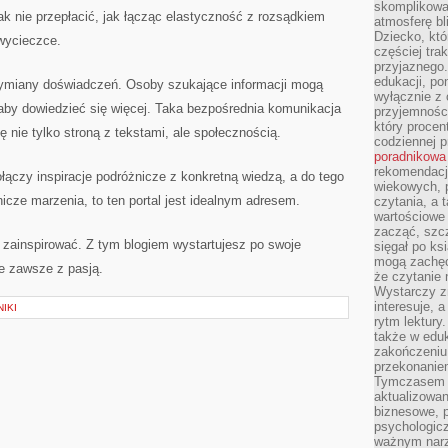
skomplikowan
jak nie przepłacić, jak łącząc elastyczność z rozsądkiem
atmosferę bl
Dziecko, któ
wycieczce.
częściej trak
przyjaznego.
edukacji, po
ymiany doświadczeń. Osoby szukające informacji mogą
wyłącznie z 
aby dowiedzieć się więcej. Taka bezpośrednia komunikacja
przyjemnośc
który procent
 nie tylko stroną z tekstami, ale społecznością.
codziennej p
poradnikowa
rekomendacj
połączy inspiracje podróżnicze z konkretną wiedzą, a do tego
wiekowych, 
nicze marzenia, to ten portal jest idealnym adresem.
czytania, a 
wartościowe 
zacząć, szcz
ę zainspirować. Z tym blogiem wystartujesz po swoje
sięgał po k
mogą zachęc
e zawsze z pasją.
że czytanie n
Wystarczy z
interesuje, 
IKI
rytm lektury
także w eduk
zakończeniu 
przekonanie
Tymczasem w
aktualizowan
biznesowe, 
psychologicz
ważnym narz