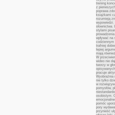
trening konce
z pierwszych
poprawa zdo
książkami cz
rozumieją zn
wypowiedzi. 
słownictwa. 
stylami pisa
prowadzenia 
wpływać na 
codziennym ż
trafniej dobi
lepiej argum
mają równie
W przeciwień
wideo nie da
tworzy w gło
opisywanych
pracuje akty
Wyobraźnia r
nie tylko dz
w rozwiązyw
pomysłów, pl
niestandard
osobistym. C
emocjonalneg
pomóc uporz
pory wydawał
przynieść ul
własne lęki,