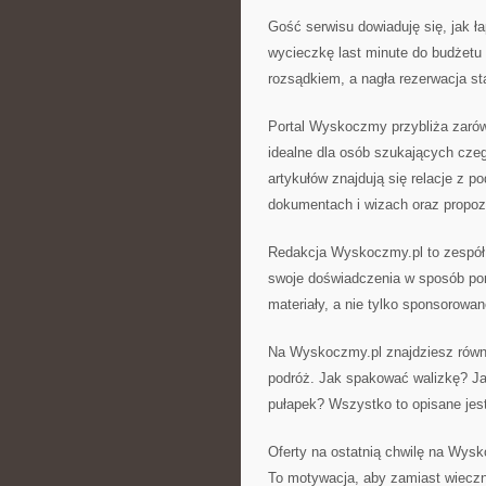
Gość serwisu dowiaduję się, jak ł
wycieczkę last minute do budżetu 
rozsądkiem, a nagła rezerwacja sta
Portal Wyskoczmy przybliża zarówn
idealne dla osób szukających cze
artykułów znajdują się relacje z p
dokumentach i wizach oraz propozy
Redakcja Wyskoczmy.pl to zespół p
swoje doświadczenia w sposób pom
materiały, a nie tylko sponsorowan
Na Wyskoczmy.pl znajdziesz równi
podróż. Jak spakować walizkę? J
pułapek? Wszystko to opisane jes
Oferty na ostatnią chwilę na Wysk
To motywacja, aby zamiast wieczn