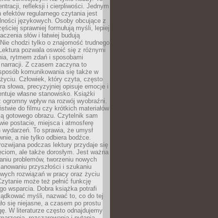
ntracji, refleksji i cierpliwości. Jednym
 efektów regularnego czytania jest
lności językowych. Osoby obcujące z
ęściej sprawniej formułują myśli, lepiej
aczenia słów i łatwiej budują
Nie chodzi tylko o znajomość trudnego
Lektura pozwala oswoić się z różnymi
nia, rytmem zdań i sposobami
narracji. Z czasem zaczyna to
sposób komunikowania się także w
yciu. Człowiek, który czyta, często
era słowa, precyzyjniej opisuje emocje i
entuje własne stanowisko. Książki
ż ogromny wpływ na rozwój wyobraźni.
stwie do filmu czy krótkich materiałów
ją gotowego obrazu. Czytelnik sam
wie postacie, miejsca i atmosferę
 wydarzeń. To sprawia, że umysł
wnie, a nie tylko odbiera bodźce.
ozwijana podczas lektury przydaje się
ieciom, ale także dorosłym. Jest ważna
aniu problemów, tworzeniu nowych
anowaniu przyszłości i szukaniu
owych rozwiązań w pracy oraz życiu
zytanie może też pełnić funkcję
o wsparcia. Dobra książka potrafi
ądkować myśli, nazwać to, co do tej
o się niejasne, a czasem po prostu
gę. W literaturze często odnajdujemy
 marzenia, rozczarowania i pytania.