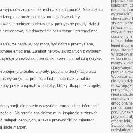
poprawa zdo
SWOJE
książkami cz
WAKACJE
 wyjazdów znajdzie pomysł na kolejną podróż. Niezależnie
rozumieją zn
MARZEŃ
JUŻ
wypowiedzi. 
DZIŚ
rodziną, czy może polujesz na najtańsze oferty,
słownictwa. 
stylami pisa
owe scenariusze podróży oraz praktyczne porady, dzięki
prowadzenia 
iejsze cenowo, a jednocześnie bezpieczne i przemyślane.
wpływać na 
codziennym ż
trafniej dobi
zanie, że nagłe wyloty mogą być dobrze przemyślane,
lepiej argum
mają równie
ikowane emocjami. Zamiast nerwów związanych z wyborem
W przeciwień
rzymuje przewodniki i poradniki, które minimalizują ryzyko.
wideo nie da
tworzy w gło
opisywanych
entujemy aktualne artykuły, popularne destynacje oraz
pracuje akty
Wyobraźnia r
, jak wykorzystać promocje last minute maksymalnie
nie tylko dz
w rozwiązyw
orzony przez pasjonatów podróży, którzy dbają o szczegóły,
pomysłów, pl
niestandard
osobistym. C
emocjonalneg
e destynacji, ale przede wszystkim kompendium informacji
pomóc uporz
pory wydawał
ęściej. Na stronie znajdziesz m.in. inspiracje z różnych
przynieść ul
ać pułapek cenowych, a także przewodniki po miastach,
własne lęki,
Świadomość, 
j liście marzeń.
doświadczen