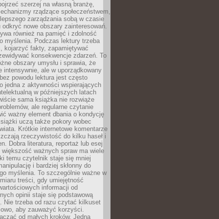
ojrzeć szerzej na własną branżę,
echanizmy rządzące społeczeństwem,
 lepszego zarządzania sobą w czasie
u odkryć nowe obszary zainteresowań.
ływa również na pamięć i zdolność
o myślenia. Podczas lektury trzeba
i, kojarzyć fakty, zapamiętywać
przewidywać konsekwencje zdarzeń. To
óżne obszary umysłu i sprawia, że
e intensywnie, ale w uporządkowany
bez powodu lektura jest często
o jedna z aktywności wspierających
telektualną w późniejszych latach
wiście sama książka nie rozwiąże
roblemów, ale regularne czytanie
ić ważny element dbania o kondycję
siążki uczą także pokory wobec
wiata. Krótkie internetowe komentarze
zczają rzeczywistość do kilku haseł i
. Dobra literatura, reportaż lub esej
e większość ważnych spraw ma wiele
ki temu czytelnik staje się mniej
anipulację i bardziej skłonny do
go myślenia. To szczególnie ważne w
iaru treści, gdy umiejętność
wartościowych informacji od
ych opinii staje się podstawową
 Nie trzeba od razu czytać kilkuset
iowo, aby zauważyć korzyści.
acząć od małych kroków. Jedna