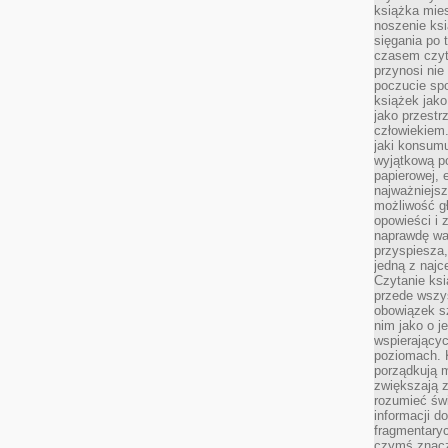
książka mies
noszenie ksi
sięgania po t
czasem czyta
przynosi nie
poczucie spo
książek jako
jako przestr
człowiekiem
jaki konsumu
wyjątkową p
papierowej, 
najważniejsz
możliwość gł
opowieści i 
naprawdę wa
przyspiesza
jedną z najc
Czytanie ksi
przede wszys
obowiązek sz
nim jako o j
wspierającyc
poziomach. K
porządkują m
zwiększają z
rozumieć św
informacji do
fragmentaryc
czymś znacz