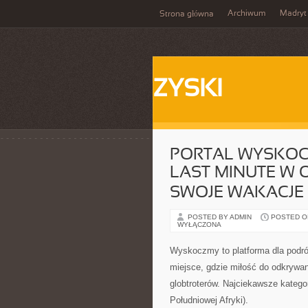
Archiwum
Madryt
Strona główna
ZYSKI
PORTAL WYSKOCZ
LAST MINUTE W O
SWOJE WAKACJE 
POSTED BY ADMIN
POSTED ON 
WYŁĄCZONA
Wyskoczmy to platforma dla podróż
miejsce, gdzie miłość do odkrywan
globtroterów. Najciekawsze katego
Południowej Afryki).