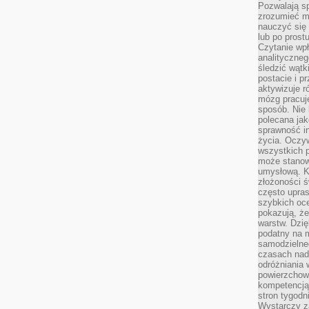
Pozwalają sp
zrozumieć m
nauczyć się
lub po prost
Czytanie wp
analityczneg
śledzić wątk
postacie i 
aktywizuje r
mózg pracuj
sposób. Nie 
polecana jak
sprawność in
życia. Oczy
wszystkich p
może stanow
umysłową. K
złożoności ś
często upras
szybkich ocen
pokazują, ż
warstw. Dzię
podatny na m
samodzielne
czasach nadm
odróżniania 
powierzchown
kompetencją.
stron tygodn
Wystarczy z