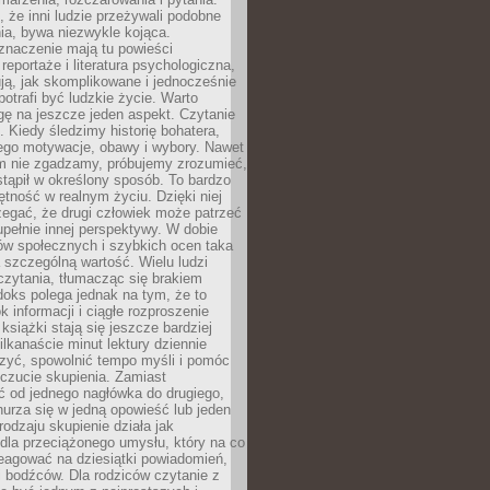
że inni ludzie przeżywali podobne
ia, bywa niezwykle kojąca.
znaczenie mają tu powieści
reportaże i literatura psychologiczna,
ją, jak skomplikowane i jednocześnie
potrafi być ludzkie życie. Warto
ę na jeszcze jeden aspekt. Czytanie
. Kiedy śledzimy historię bohatera,
ego motywacje, obawy i wybory. Nawet
nim nie zgadzamy, próbujemy zrozumieć,
tąpił w określony sposób. To bardzo
tność w realnym życiu. Dzięki niej
rzegać, że drugi człowiek może patrzeć
upełnie innej perspektywy. W dobie
ów społecznych i szybkich ocen taka
szczególną wartość. Wielu ludzi
czytania, tłumacząc się brakiem
oks polega jednak na tym, że to
k informacji i ciągłe rozproszenie
 książki stają się jeszcze bardziej
ilkanaście minut lektury dziennie
szyć, spowolnić tempo myśli i pomóc
czucie skupienia. Zamiast
ć od jednego nagłówka do drugiego,
nurza się w jedną opowieść lub jeden
rodzaju skupienie działa jak
dla przeciążonego umysłu, który na co
eagować na dziesiątki powiadomień,
 bodźców. Dla rodziców czytanie z