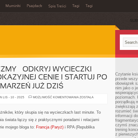
Muminki
Psajdack
Tagi
Tagi
Spis Treści
SUB
MY – ODKRYJ WYCIECZKI
Czytanie ksi
KAZYJNEJ CENIE I STARTUJ PO
przede wszys
obowiązek sz
MARZEŃ JUŻ DZIŚ
nim jako o j
wspierającyc
poziomach. K
PORTAL
LIS - 10 - 2025
MOŻLIWOŚĆ KOMENTOWANIA
ZOSTAŁA
WYSKOCZMY
porządkują m
–
zwiększają z
ODKRYJ
WYCIECZKI
rozumieć św
ników, który skupia się na wycieczkach last minute. To
LAST
informacji do
MINUTE
ia świata łączy się z praktycznymi poradami i relacjami
fragmentaryc
W
OKAZYJNEJ
czymś znacz
rie mojego bloga to:
Francja (Paryż)
i RPA (Republika
CENIE
trening konce
I
z pierwszych
STARTUJ
PO