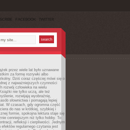
SCRIBE
FACEBOOK
TWITTER
ążek przez wiele lat było uznawane
tkim za formę rozrywki albo
kolny. Dziś coraz częściej mówi się o
ednej z najważniejszych czynności
h rozwój człowieka na wielu
siążki nie tylko uczą, ale też
yślenie, rozwijają wyobraźnię,
asób słownictwa i pomagają lepiej
iat. W czasach, gdy ogromna część
ciera do nas w krótkiej, szybkiej i
znej formie, spokojna lektura staje się
nie cenniejszym niż tylko hobby. To
ntracji, refleksji i cierpliwości. Jednym
 efektów regularnego czytania jest