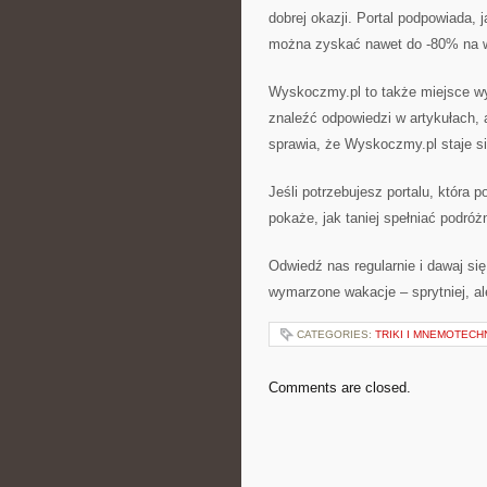
dobrej okazji. Portal podpowiada, 
można zyskać nawet do -80% na 
Wyskoczmy.pl to także miejsce w
znaleźć odpowiedzi w artykułach, 
sprawia, że Wyskoczmy.pl staje się
Jeśli potrzebujesz portalu, która 
pokaże, jak taniej spełniać podróż
Odwiedź nas regularnie i dawaj si
wymarzone wakacje – sprytniej, al
CATEGORIES:
TRIKI I MNEMOTECHN
Comments are closed.