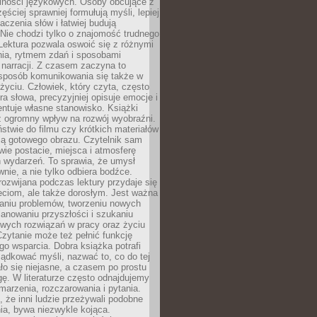
lności językowych. Osoby obcujące z
ęściej sprawniej formułują myśli, lepiej
aczenia słów i łatwiej budują
Nie chodzi tylko o znajomość trudnego
Lektura pozwala oswoić się z różnymi
nia, rytmem zdań i sposobami
narracji. Z czasem zaczyna to
sposób komunikowania się także w
yciu. Człowiek, który czyta, często
era słowa, precyzyjniej opisuje emocje i
entuje własne stanowisko. Książki
ż ogromny wpływ na rozwój wyobraźni.
stwie do filmu czy krótkich materiałów
ją gotowego obrazu. Czytelnik sam
wie postacie, miejsca i atmosferę
 wydarzeń. To sprawia, że umysł
wnie, a nie tylko odbiera bodźce.
ozwijana podczas lektury przydaje się
ieciom, ale także dorosłym. Jest ważna
aniu problemów, tworzeniu nowych
anowaniu przyszłości i szukaniu
owych rozwiązań w pracy oraz życiu
zytanie może też pełnić funkcję
o wsparcia. Dobra książka potrafi
ądkować myśli, nazwać to, co do tej
o się niejasne, a czasem po prostu
gę. W literaturze często odnajdujemy
 marzenia, rozczarowania i pytania.
że inni ludzie przeżywali podobne
ia, bywa niezwykle kojąca.