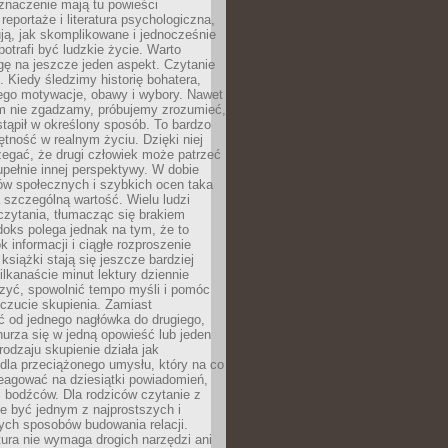
znaczenie mają tu powieści
reportaże i literatura psychologiczna,
ją, jak skomplikowane i jednocześnie
potrafi być ludzkie życie. Warto
ę na jeszcze jeden aspekt. Czytanie
. Kiedy śledzimy historię bohatera,
ego motywacje, obawy i wybory. Nawet
nim nie zgadzamy, próbujemy zrozumieć,
tąpił w określony sposób. To bardzo
tność w realnym życiu. Dzięki niej
rzegać, że drugi człowiek może patrzeć
upełnie innej perspektywy. W dobie
ów społecznych i szybkich ocen taka
szczególną wartość. Wielu ludzi
czytania, tłumacząc się brakiem
oks polega jednak na tym, że to
k informacji i ciągłe rozproszenie
 książki stają się jeszcze bardziej
ilkanaście minut lektury dziennie
szyć, spowolnić tempo myśli i pomóc
czucie skupienia. Zamiast
ć od jednego nagłówka do drugiego,
nurza się w jedną opowieść lub jeden
rodzaju skupienie działa jak
dla przeciążonego umysłu, który na co
eagować na dziesiątki powiadomień,
 bodźców. Dla rodziców czytanie z
e być jednym z najprostszych i
ych sposobów budowania relacji.
ura nie wymaga drogich narzędzi ani