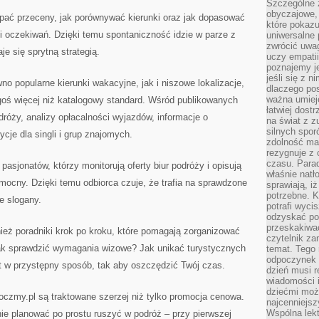
Szczególne 
obyczajowe, 
apać przeceny, jak porównywać kierunki oraz jak dopasować
które pokazu
i oczekiwań. Dzięki temu spontaniczność idzie w parze z
uniwersalne 
zwrócić uwag
je się sprytną strategią.
uczy empatii
poznajemy j
jeśli się z 
o popularne kierunki wakacyjne, jak i niszowe lokalizacje,
dlaczego pos
ważna umieję
goś więcej niż katalogowy standard. Wśród publikowanych
łatwiej dost
odróży, analizy opłacalności wyjazdów, informacje o
na świat z z
silnych spor
cje dla singli i grup znajomych.
zdolność ma 
rezygnuje z 
czasu. Parad
asjonatów, którzy monitorują oferty biur podróży i opisują
właśnie natło
ocny. Dzięki temu odbiorca czuje, że trafia na sprawdzone
sprawiają, iż
potrzebne. K
e slogany.
potrafi wyci
odzyskać po
przeskakiwa
eż poradniki krok po kroku, które pomagają zorganizować
czytelnik za
ak sprawdzić wymagania wizowe? Jak unikać turystycznych
temat. Tego 
odpoczynek 
t w przystępny sposób, tak aby oszczędzić Twój czas.
dzień musi r
wiadomości i
dziećmi moż
oczmy.pl są traktowane szerzej niż tylko promocja cenowa.
najcenniejsz
Wspólna lekt
ie planować po prostu ruszyć w podróż – przy pierwszej