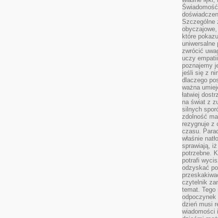
Świadomość, 
doświadczen
Szczególne 
obyczajowe, 
które pokazu
uniwersalne 
zwrócić uwag
uczy empatii
poznajemy j
jeśli się z 
dlaczego pos
ważna umieję
łatwiej dost
na świat z z
silnych spor
zdolność ma 
rezygnuje z 
czasu. Parad
właśnie natło
sprawiają, iż
potrzebne. K
potrafi wyci
odzyskać po
przeskakiwa
czytelnik za
temat. Tego 
odpoczynek 
dzień musi r
wiadomości i