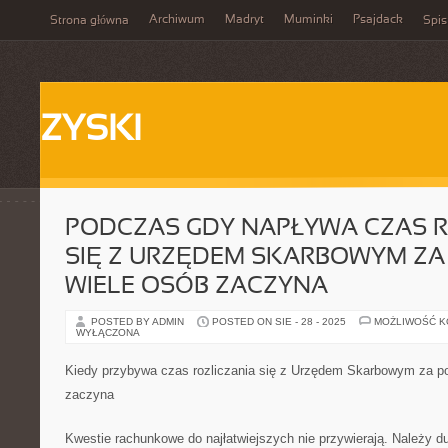
Archiwum
Madryt
Muminki
Psajdack
Strona główna
Spis
ZYSKI
PODCZAS GDY NAPŁYWA CZAS R
SIĘ Z URZĘDEM SKARBOWYM ZA 
WIELE OSÓB ZACZYNA
POSTED BY ADMIN
POSTED ON SIE - 28 - 2025
MOŻLIWOŚĆ 
WYŁĄCZONA
Kiedy przybywa czas rozliczania się z Urzędem Skarbowym za 
zaczyna
Kwestie rachunkowe do najłatwiejszych nie przywierają. Należy d