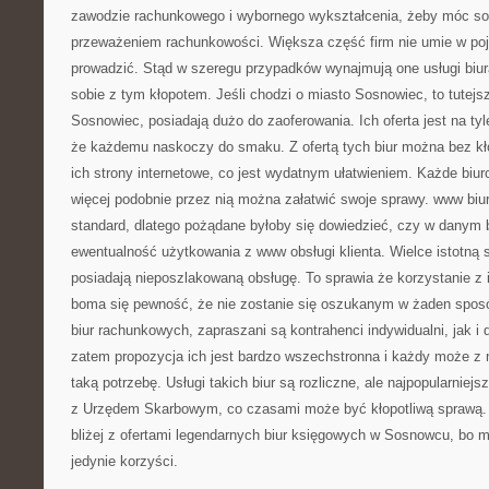
zawodzie rachunkowego i wybornego wykształcenia, żeby móc sob
przeważeniem rachunkowości. Większa część firm nie umie w po
prowadzić. Stąd w szeregu przypadków wynajmują one usługi biur
sobie z tym kłopotem. Jeśli chodzi o miasto Sosnowiec, to tutej
Sosnowiec, posiadają dużo do zaoferowania. Ich oferta jest na tyl
że każdemu naskoczy do smaku. Z ofertą tych biur można bez kł
ich strony internetowe, co jest wydatnym ułatwieniem. Każde biur
więcej podobnie przez nią można załatwić swoje sprawy. www biur
standard, dlatego pożądane byłoby się dowiedzieć, czy w danym 
ewentualność użytkowania z www obsługi klienta. Wielce istotną sp
posiadają nieposzlakowaną obsługę. To sprawia że korzystanie z i
boma się pewność, że nie zostanie się oszukanym w żaden sposó
biur rachunkowych, zapraszani są kontrahenci indywidualni, jak i 
zatem propozycja ich jest bardzo wszechstronna i każdy może z ni
taką potrzebę. Usługi takich biur są rozliczne, ale najpopularniejsz
z Urzędem Skarbowym, co czasami może być kłopotliwą sprawą. 
bliżej z ofertami legendarnych biur księgowych w Sosnowcu, bo 
jedynie korzyści.