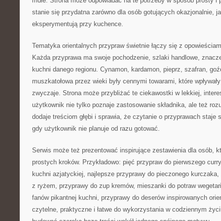
mdłe. Strona może odpowiadać na te potrzeby w sposób prosty i 
stanie się przydatna zarówno dla osób gotujących okazjonalnie, jak
eksperymentują przy kuchence.
Tematyka orientalnych przypraw świetnie łączy się z opowieściam
Każda przyprawa ma swoje pochodzenie, szlaki handlowe, znaczen
kuchni danego regionu. Cynamon, kardamon, pieprz, szafran, goźd
muszkatołowa przez wieki były cennymi towarami, które wpływały 
zwyczaje. Strona może przybliżać te ciekawostki w lekkiej, intere
użytkownik nie tylko poznaje zastosowanie składnika, ale też rozu
dodaje treściom głębi i sprawia, że czytanie o przyprawach staje
gdy użytkownik nie planuje od razu gotować.
Serwis może też prezentować inspirujące zestawienia dla osób, k
prostych kroków. Przykładowo: pięć przypraw do pierwszego curr
kuchni azjatyckiej, najlepsze przyprawy do pieczonego kurczaka,
z ryżem, przyprawy do zup kremów, mieszanki do potraw wegetaria
fanów pikantnej kuchni, przyprawy do deserów inspirowanych orie
czytelne, praktyczne i łatwe do wykorzystania w codziennym życ