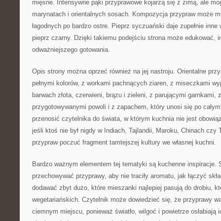
mięsne. Intensywne pąki przyprawowe kojarzą się z zimą, ale mog
marynatach i orientalnych sosach. Kompozycja przypraw może mi
łagodnych po bardzo ostre. Pieprz syczuański daje zupełnie inne
pieprz czarny. Dzięki takiemu podejściu strona może edukować, i
odważniejszego gotowania.
Opis strony można oprzeć również na jej nastroju. Orientalne przy
pełnymi kolorów, z workami pachnących ziaren, z miseczkami wy
barwach złota, czerwieni, brązu i zieleni, z parującymi garnkami,
przygotowywanymi powoli i z zapachem, który unosi się po cały
przenosić czytelnika do świata, w którym kuchnia nie jest obowią
jeśli ktoś nie był nigdy w Indiach, Tajlandii, Maroku, Chinach cz
przypraw poczuć fragment tamtejszej kultury we własnej kuchni.
Bardzo ważnym elementem tej tematyki są kuchenne inspiracje. 
przechowywać przyprawy, aby nie traciły aromatu, jak łączyć skła
dodawać zbyt dużo, które mieszanki najlepiej pasują do drobiu, kt
wegetariańskich. Czytelnik może dowiedzieć się, że przyprawy w
ciemnym miejscu, ponieważ światło, wilgoć i powietrze osłabiają