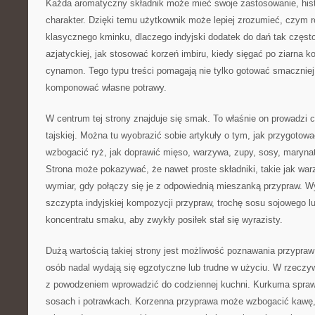
Każda aromatyczny składnik może mieć swoje zastosowanie, hist
charakter. Dzięki temu użytkownik może lepiej zrozumieć, czym r
klasycznego kminku, dlaczego indyjski dodatek do dań tak często
azjatyckiej, jak stosować korzeń imbiru, kiedy sięgać po ziarna ko
cynamon. Tego typu treści pomagają nie tylko gotować smaczniej
komponować własne potrawy.
W centrum tej strony znajduje się smak. To właśnie on prowadzi c
tajskiej. Można tu wyobrazić sobie artykuły o tym, jak przygoto
wzbogacić ryż, jak doprawić mięso, warzywa, zupy, sosy, maryna
Strona może pokazywać, że nawet proste składniki, takie jak wa
wymiar, gdy połączy się je z odpowiednią mieszanką przypraw. Wy
szczypta indyjskiej kompozycji przypraw, trochę sosu sojowego lu
koncentratu smaku, aby zwykły posiłek stał się wyrazisty.
Dużą wartością takiej strony jest możliwość poznawania przypraw 
osób nadal wydają się egzotyczne lub trudne w użyciu. W rzeczyw
z powodzeniem wprowadzić do codziennej kuchni. Kurkuma sprawd
sosach i potrawkach. Korzenna przyprawa może wzbogacić kawę, 