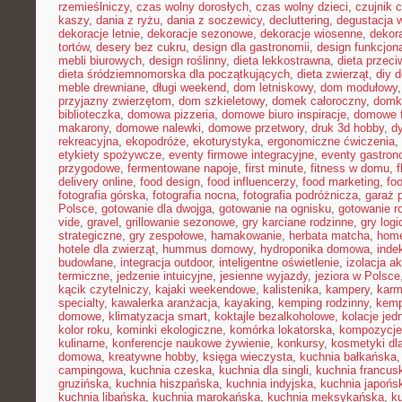
rzemieślniczy
,
czas wolny dorosłych
,
czas wolny dzieci
,
czujnik 
kaszy
,
dania z ryżu
,
dania z soczewicy
,
decluttering
,
degustacja 
dekoracje letnie
,
dekoracje sezonowe
,
dekoracje wiosenne
,
dekor
tortów
,
desery bez cukru
,
design dla gastronomii
,
design funkcjon
mebli biurowych
,
design roślinny
,
dieta lekkostrawna
,
dieta przec
dieta śródziemnomorska dla początkujących
,
dieta zwierząt
,
diy 
meble drewniane
,
długi weekend
,
dom letniskowy
,
dom modułowy
przyjazny zwierzętom
,
dom szkieletowy
,
domek całoroczny
,
domki
biblioteczka
,
domowa pizzeria
,
domowe biuro inspiracje
,
domowe f
makarony
,
domowe nalewki
,
domowe przetwory
,
druk 3d hobby
,
d
rekreacyjna
,
ekopodróże
,
ekoturystyka
,
ergonomiczne ćwiczenia
,
etykiety spożywcze
,
eventy firmowe integracyjne
,
eventy gastron
przygodowe
,
fermentowane napoje
,
first minute
,
fitness w domu
,
delivery online
,
food design
,
food influencerzy
,
food marketing
,
foo
fotografia górska
,
fotografia nocna
,
fotografia podróżnicza
,
garaż 
Polsce
,
gotowanie dla dwojga
,
gotowanie na ognisku
,
gotowanie r
vide
,
gravel
,
grillowanie sezonowe
,
gry karciane rodzinne
,
gry logi
strategiczne
,
gry zespołowe
,
hamakowanie
,
herbata matcha
,
home
hotele dla zwierząt
,
hummus domowy
,
hydroponika domowa
,
inde
budowlane
,
integracja outdoor
,
inteligentne oświetlenie
,
izolacja a
termiczne
,
jedzenie intuicyjne
,
jesienne wyjazdy
,
jeziora w Polsce
kącik czytelniczy
,
kajaki weekendowe
,
kalistenika
,
kampery
,
karm
specialty
,
kawalerka aranżacja
,
kayaking
,
kemping rodzinny
,
kemp
domowe
,
klimatyzacja smart
,
koktajle bezalkoholowe
,
kolacje je
kolor roku
,
kominki ekologiczne
,
komórka lokatorska
,
kompozycje
kulinarne
,
konferencje naukowe żywienie
,
konkursy
,
kosmetyki dla
domowa
,
kreatywne hobby
,
księga wieczysta
,
kuchnia bałkańska
campingowa
,
kuchnia czeska
,
kuchnia dla singli
,
kuchnia francus
gruzińska
,
kuchnia hiszpańska
,
kuchnia indyjska
,
kuchnia japońs
kuchnia libańska
,
kuchnia marokańska
,
kuchnia meksykańska
,
k