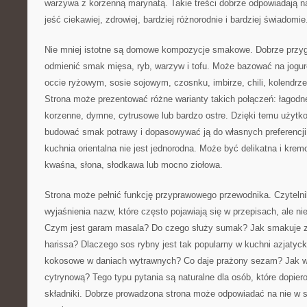
warzywa z korzenną marynatą. Takie treści dobrze odpowiadają n
jeść ciekawiej, zdrowiej, bardziej różnorodnie i bardziej świadomie
Nie mniej istotne są domowe kompozycje smakowe. Dobrze przyg
odmienić smak mięsa, ryb, warzyw i tofu. Może bazować na jogurci
occie ryżowym, sosie sojowym, czosnku, imbirze, chili, kolendrz
Strona może prezentować różne warianty takich połączeń: łagodn
korzenne, dymne, cytrusowe lub bardzo ostre. Dzięki temu użyt
budować smak potrawy i dopasowywać ją do własnych preferencji
kuchnia orientalna nie jest jednorodna. Może być delikatna i kremo
kwaśna, słona, słodkawa lub mocno ziołowa.
Strona może pełnić funkcję przyprawowego przewodnika. Czytelni
wyjaśnienia nazw, które często pojawiają się w przepisach, ale n
Czym jest garam masala? Do czego służy sumak? Jak smakuje z
harissa? Dlaczego sos rybny jest tak popularny w kuchni azjatyc
kokosowe w daniach wytrawnych? Co daje prażony sezam? Jak w
cytrynową? Tego typu pytania są naturalne dla osób, które dopie
składniki. Dobrze prowadzona strona może odpowiadać na nie w s