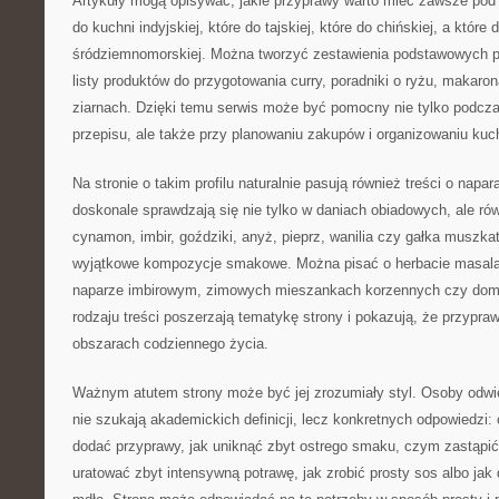
Artykuły mogą opisywać, jakie przyprawy warto mieć zawsze pod r
do kuchni indyjskiej, które do tajskiej, które do chińskiej, a które 
śródziemnomorskiej. Można tworzyć zestawienia podstawowych p
listy produktów do przygotowania curry, poradniki o ryżu, makaro
ziarnach. Dzięki temu serwis może być pomocny nie tylko podcz
przepisu, ale także przy planowaniu zakupów i organizowaniu kuc
Na stronie o takim profilu naturalnie pasują również treści o napa
doskonale sprawdzają się nie tylko w daniach obiadowych, ale r
cynamon, imbir, goździki, anyż, pieprz, wanilia czy gałka muszk
wyjątkowe kompozycje smakowe. Można pisać o herbacie masala
naparze imbirowym, zimowych mieszankach korzennych czy dom
rodzaju treści poszerzają tematykę strony i pokazują, że przypra
obszarach codziennego życia.
Ważnym atutem strony może być jej zrozumiały styl. Osoby odwie
nie szukają akademickich definicji, lecz konkretnych odpowiedzi:
dodać przyprawy, jak uniknąć zbyt ostrego smaku, czym zastąpić 
uratować zbyt intensywną potrawę, jak zrobić prosty sos albo jak 