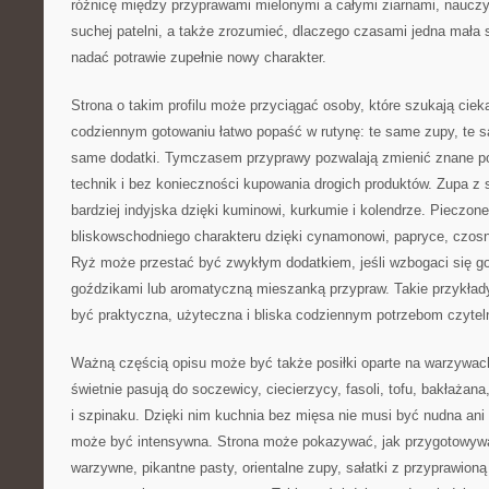
różnicę między przyprawami mielonymi a całymi ziarnami, nauczy
suchej patelni, a także zrozumieć, dlaczego czasami jedna mała
nadać potrawie zupełnie nowy charakter.
Strona o takim profilu może przyciągać osoby, które szukają ci
codziennym gotowaniu łatwo popaść w rutynę: te same zupy, te 
same dodatki. Tymczasem przyprawy pozwalają zmienić znane p
technik i bez konieczności kupowania drogich produktów. Zupa z
bardziej indyjska dzięki kuminowi, kurkumie i kolendrze. Pieczo
bliskowschodniego charakteru dzięki cynamonowi, papryce, czosnk
Ryż może przestać być zwykłym dodatkiem, jeśli wzbogaci się 
goździkami lub aromatyczną mieszanką przypraw. Takie przykład
być praktyczna, użyteczna i bliska codziennym potrzebom czytel
Ważną częścią opisu może być także posiłki oparte na warzywach
świetnie pasują do soczewicy, ciecierzycy, fasoli, tofu, bakłażana
i szpinaku. Dzięki nim kuchnia bez mięsa nie musi być nudna ani
może być intensywna. Strona może pokazywać, jak przygotowywa
warzywne, pikantne pasty, orientalne zupy, sałatki z przyprawion