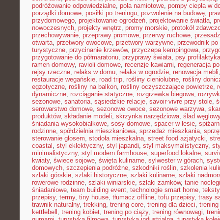
podróżowanie odpowiedzialne
,
pola namiotowe
,
pompy ciepła w 
porządki domowe
,
posiłki po treningu
,
pozwolenie na budowę
,
pra
przydomowego
,
projektowanie ogrodzeń
,
projektowanie światła
,
pr
nowoczesnych
,
projekty wnętrz
,
promy morskie
,
protokół zdawczo
przechowywanie
,
przeprawy promowe
,
przerwy ruchowe
,
przesadz
otwarta
,
przetwory owocowe
,
przetwory warzywne
,
przewodnik po
turystyczne
,
przycinanie krzewów
,
przyczepa kempingowa
,
przyg
przygotowanie do półmaratonu
,
przyprawy świata
,
psy profilaktyk
ramen domowy
,
ravioli domowe
,
recenzje kawiarni
,
regeneracja po
rejsy rzeczne
,
relaks w domu
,
relaks w ogrodzie
,
renowacja mebli
restauracje wegańskie
,
road trip
,
rośliny cieniolubne
,
rośliny doni
egzotyczne
,
rośliny na balkon
,
rośliny oczyszczające powietrze
,
r
dynamiczne
,
rozciąganie statyczne
,
rozgrzewka biegowa
,
rozryw
sezonowe
,
sanatoria
,
sąsiedzkie relacje
,
savoir-vivre przy stole
,
ś
serowarstwo domowe
,
sezonowe owoce
,
sezonowe warzywa
,
ska
produktów
,
składanie modeli
,
skrzynka narzędziowa
,
ślad węglow
śniadania wysokobiałkowe
,
sosy domowe
,
spacer w lesie
,
spiżar
rodzinne
,
spółdzielnia mieszkaniowa
,
sprzedaż mieszkania
,
sprzę
sterowanie głosem
,
stodoła mieszkalna
,
street food azjatycki
,
str
coastal
,
styl eklektyczny
,
styl japandi
,
styl maksymalistyczny
,
st
minimalistyczny
,
styl modern farmhouse
,
superfood lokalne
,
survi
kwiaty
,
świece sojowe
,
święta kulinarne
,
sylwester w górach
,
syst
domowych
,
szczepienia podróżne
,
szkodniki roślin
,
szkolenia kul
szlaki górskie
,
szlaki historyczne
,
szlaki kulinarne
,
szlaki nadmor
rowerowe rodzinne
,
szlaki winiarskie
,
szlaki zamków
,
tanie nocleg
śniadaniowe
,
team building event
,
technologie smart home
,
tekst
przepisy
,
termy
,
tiny house
,
tłumacz offline
,
tofu przepisy
,
trasy 
trawnik naturalny
,
trekking
,
trening core
,
trening dla dzieci
,
trening
kettlebell
,
trening kobiet
,
trening po ciąży
,
trening równowagi
,
tren
gumami
,
turystyka filmowa
,
turystyka industrialna
,
turystyka kole