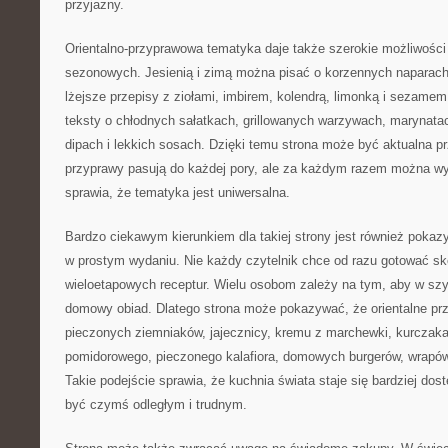
przyjazny.
Orientalno-przyprawowa tematyka daje także szerokie możliwości 
sezonowych. Jesienią i zimą można pisać o korzennych napara
lżejsze przepisy z ziołami, imbirem, kolendrą, limonką i sezame
teksty o chłodnych sałatkach, grillowanych warzywach, marynatac
dipach i lekkich sosach. Dzięki temu strona może być aktualna p
przyprawy pasują do każdej pory, ale za każdym razem można wyk
sprawia, że tematyka jest uniwersalna.
Bardzo ciekawym kierunkiem dla takiej strony jest również pok
w prostym wydaniu. Nie każdy czytelnik chce od razu gotować s
wieloetapowych receptur. Wielu osobom zależy na tym, aby w sz
domowy obiad. Dlatego strona może pokazywać, że orientalne p
pieczonych ziemniaków, jajecznicy, kremu z marchewki, kurczaka 
pomidorowego, pieczonego kalafiora, domowych burgerów, wrapó
Takie podejście sprawia, że kuchnia świata staje się bardziej dos
być czymś odległym i trudnym.