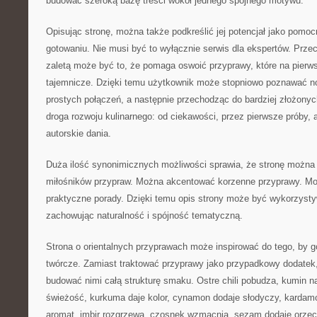
budować szeroką bazę treści wokół jednego spójnego motywu.
Opisując stronę, można także podkreślić jej potencjał jako pomo
gotowaniu. Nie musi być to wyłącznie serwis dla ekspertów. Przec
zaletą może być to, że pomaga oswoić przyprawy, które na pierws
tajemnicze. Dzięki temu użytkownik może stopniowo poznawać no
prostych połączeń, a następnie przechodząc do bardziej złożonyc
droga rozwoju kulinarnego: od ciekawości, przez pierwsze próby,
autorskie dania.
Duża ilość synonimicznych możliwości sprawia, że stronę można 
miłośników przypraw. Można akcentować korzenne przyprawy. Mo
praktyczne porady. Dzięki temu opis strony może być wykorzysty
zachowując naturalność i spójność tematyczną.
Strona o orientalnych przyprawach może inspirować do tego, by go
twórcze. Zamiast traktować przyprawy jako przypadkowy dodatek
budować nimi całą strukturę smaku. Ostre chili pobudza, kumin na
świeżość, kurkuma daje kolor, cynamon dodaje słodyczy, kardam
aromat, imbir rozgrzewa, czosnek wzmacnia, sezam dodaje orzec