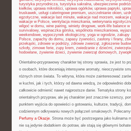
turystyka przyrodnicza
,
turystyka sakralna
,
ubezpieczenie podróż
kiełków
,
uprawa mikroliści
,
uprawa ogórków
,
uprawa papryki
,
upra
truskawek
,
usługi cateringowe premium
,
uszczelnianie okien
,
uzd
egzotyczne
,
wakacje last minute
,
wakacje nad morzem
,
wakacje 
wakacje w Polsce
,
wentylacja mieszkania
,
weterynaria egzotyczn
wilgoć w domu
,
wine pairing
,
winiety drogowe
,
work-life balance 
survivalowy
,
wspinaczka górska
,
wspólnota mieszkaniowa
,
wyjazd
weekendowe
,
wypoczynek ekologiczny
,
yoga w ogrodzie
,
zakupy 
Polsce
,
zapachy do domu
,
zapasy żywności
,
zasłony i firany
,
zbi
przekąski
,
zdrowie w podróży
,
zdrowie zwierząt
,
zgłoszenie budo
szkoły
,
zimowe ferie
,
zupy krem
,
zwiedzanie z dziećmi
,
zwierzęt
hodowlane
,
żywienie dzieci
,
żywienie zwierząt domowych
,
żywopł
Orientalno-przyprawowy charakter tej strony sprawia, że jest to p
o osobach, które doceniają intensywne aromaty, nieoczywiste smaki
różnych stron świata. To witryna, która może zainteresować zar
w kuchni, jak i tych, którzy od dawna wiedzą, że odpowiednio dob
całkowicie odmienić nawet najprostsze danie. Tematyka strony ko
orientalnych przypraw, ale jej charakter jest znacznie szerszy, p
punktem wyjścia do opowieści o gotowaniu, kulturze, tradycji, 
codziennym odkrywaniu nowych połączeń smakowych. Polecamy P
Perfumy a Okazje
. Strona może być postrzegana jako kulinarna 
nie są jedynie dodatkiem do potraw, ale stają się głównymi bohat