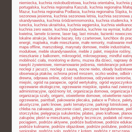
niemiecka
,
kuchnia niskobudżetowa
,
kuchnia orientalna
,
kuchnia 
portugalska
,
kuchnia regionalna Kaszub
,
kuchnia regionalna Małop
Mazur
,
kuchnia regionalna Podlasia
,
kuchnia regionalna Śląska
,
k
sezonowa jesienna
,
kuchnia sezonowa letnia
,
kuchnia sezonowa 
skandynawska
,
kuchnia śródziemnomorska
,
kuchnia studencka
,
turecka
,
kuchnia ukraińska
,
kuchnia węgierska
,
kuchnia wielkano
kuchnia zero waste
,
kuchnia żydowska
,
kuchnie na wymiar
,
kultu
kwietna
,
lamele ścienne
,
laser tag
,
last minute
,
łazienki nowocze
lokalne atrakcje
,
lokalne bazary
,
loty czarterowe
,
lunchbox do pra
energii
,
majówka
,
małe mieszkanie
,
małe remonty
,
malowanie meb
mapa offline
,
marszobiegi
,
marynaty domowe
,
meble industrialne
modułowe
,
meble skandynawskie
,
meble z palet
,
miejskie rośliny
mieszkanie z balkonem
,
mikroogród
,
mikrowyprawy
,
mindful eatin
mobilność ciała
,
monitoring w domu
,
muzea dla dzieci
,
naprawy 
nawyki żywieniowe
,
niemarnowanie jedzenia
,
nietolerancje pokar
noclegi z jacuzzi
,
noclegi z sauną
,
nocne niebo
,
obiady budżetow
obserwacja ptaków
,
ochrona przed mrozem
,
oczko wodne
,
odbiór
drewna
,
odprawa online
,
odzież outdoorowa
,
odżywianie seniorów
miejski
,
ogród na parapecie
,
ogród wertykalny
,
ogród wypoczynko
ogrzewanie ekologiczne
,
ogrzewanie miejskie
,
opieka nad zwierz
administracyjne
,
opóźniony lot
,
organizacja domowa
,
organizacja 
organizacja szafy
,
origami
,
oświetlenie domowe
,
oświetlenie nast
ogrzewanie
,
paintball
,
pakowanie plecaka
,
pałace w Polsce
,
palet
akustyczne
,
parki linowe
,
parki tematyczne
,
parkingi lotniskowe
,
chleba na zakwasie
,
pieczenie ciast
,
pieczywo bezglutenowe
,
pie
storczyków
,
pielęgnacja sukulentów
,
pilates
,
piwo kraftowe
,
plano
zakupów
,
pleśń w mieszkaniu
,
pobyty lecznicze
,
podatek od nier
pociągiem
,
podróże aktywne
,
podróże budżetowe
,
podróże eduka
podróże kulinarne
,
podróże objazdowe
,
podróże poślubne
,
podróż
senioralne
,
podróże solo
,
podróże z kotem
,
podróże z przyczepą
,