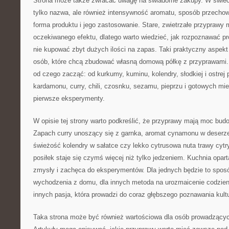
Strona może także zwracać uwagę na świadome zakupy. W świecie
tylko nazwa, ale również intensywność aromatu, sposób przechow
forma produktu i jego zastosowanie. Stare, zwietrzałe przyprawy
oczekiwanego efektu, dlatego warto wiedzieć, jak rozpoznawać pro
nie kupować zbyt dużych ilości na zapas. Taki praktyczny aspekt
osób, które chcą zbudować własną domową półkę z przyprawami
od czego zacząć: od kurkumy, kuminu, kolendry, słodkiej i ostrej 
kardamonu, curry, chili, czosnku, sezamu, pieprzu i gotowych mie
pierwsze eksperymenty.
W opisie tej strony warto podkreślić, że przyprawy mają moc bu
Zapach curry unoszący się z garnka, aromat cynamonu w deserze, 
świeżość kolendry w sałatce czy lekko cytrusowa nuta trawy cyt
posiłek staje się czymś więcej niż tylko jedzeniem. Kuchnia opa
zmysły i zachęca do eksperymentów. Dla jednych będzie to spos
wychodzenia z domu, dla innych metoda na urozmaicenie codzien
innych pasja, która prowadzi do coraz głębszego poznawania kultu
Taka strona może być również wartościowa dla osób prowadzącyc