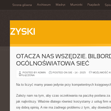
Archiwum
Madryt
Muminki
Psajdack
Strona główna
Spis
ZYSKI
OTACZA NAS WSZĘDZIE. BILBORD
OGÓLNOŚWIATOWA SIEĆ
POSTED BY ADMIN
POSTED ON SIE - 14 - 2025
MOŻLIWOŚĆ 
WYŁĄCZONA
Na to liczyć mamy prawo jedynie przy kompetentnych księgowych
Zależy nam na tym, aby czas oczekiwania na paczkę posłana za p
jak najkrótszy. Właśnie dlatego również korzystamy z usług firm
się dobrą opinią. A nie ma żadnego problemu z tym, aby dowiedzieć