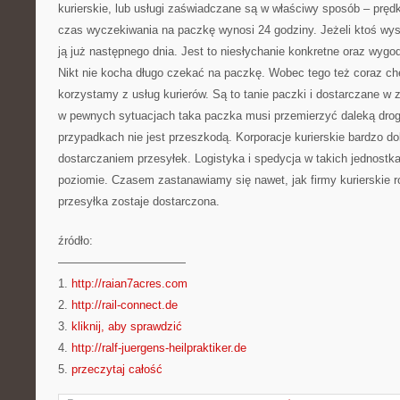
kurierskie, lub usługi zaświadczane są w właściwy sposób – prędk
czas wyczekiwania na paczkę wynosi 24 godziny. Jeżeli ktoś wy
ją już następnego dnia. Jest to niesłychanie konkretne oraz wygod
Nikt nie kocha długo czekać na paczkę. Wobec tego też coraz chę
korzystamy z usług kurierów. Są to tanie paczki i dostarczane w 
w pewnych sytuacjach taka paczka musi przemierzyć daleką drog
przypadkach nie jest przeszkodą. Korporacje kurierskie bardzo d
dostarczaniem przesyłek. Logistyka i spedycja w takich jednost
poziomie. Czasem zastanawiamy się nawet, jak firmy kurierskie ro
przesyłka zostaje dostarczona.
źródło:
———————————
1.
http://raian7acres.com
2.
http://rail-connect.de
3.
kliknij, aby sprawdzić
4.
http://ralf-juergens-heilpraktiker.de
5.
przeczytaj całość