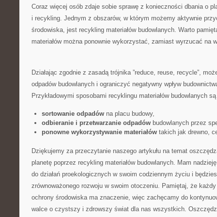
Coraz więcej osób zdaje⁣ sobie ⁤sprawę z konieczności dbania o 
⁢i recykling. Jednym z obszarów, w którym możemy aktywnie ⁢przyc
środowiska, jest recykling materiałów budowlanych. Warto ⁢pamięta
materiałów można ponownie wykorzystać, zamiast⁢ wyrzucać‌ na 
Działając zgodnie z zasadą trójnika ⁣”reduce, reuse, recycle”,​ m
odpadów budowlanych i‍ ograniczyć negatywny ‌wpływ ​budownictwa
Przykładowymi sposobami recyklingu materiałów budowlanych są
sortowanie odpadów
na placu budowy,
odbieranie i przetwarzanie ‌odpadów
budowlanych przez spec
ponowne wykorzystywanie materiałów
takich ​jak drewno, c
Dziękujemy za przeczytanie naszego ⁤artykułu⁢ na⁣ temat oszczędza
planetę poprzez recykling materiałów budowlanych. Mam nadzieję,
do działań ⁤proekologicznych w swoim codziennym życiu i będzie
zrównoważonego rozwoju w swoim otoczeniu. Pamiętaj,​ że każdy
ochrony‍ środowiska ma znaczenie, więc zachęcamy do kontynuow
walce o czystszy‌ i zdrowszy świat dla nas wszystkich. Oszczędz