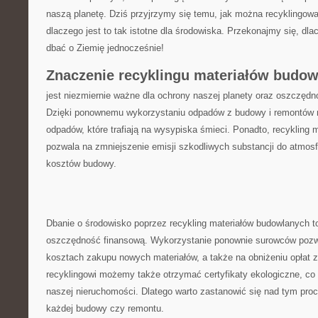
‌naszą planetę. Dziś przyjrzymy się temu, jak można recyklingowa
dlaczego jest to tak istotne dla środowiska. Przekonajmy się, ‍dla
dbać o⁢ Ziemię⁣ jednocześnie!
Znaczenie recyklingu materiałów budo
jest niezmiernie ważne dla ochrony naszej planety ⁤oraz⁤ oszczęd
Dzięki ponownemu wykorzystaniu odpadów z budowy‍ i remontów 
odpadów, które trafiają na ‍wysypiska śmieci. Ponadto, recykling
pozwala na zmniejszenie emisji szkodliwych substancji do atmosf
kosztów budowy.
Dbanie o środowisko poprzez recykling materiałów budowlanych t
oszczędność finansową. Wykorzystanie ponownie⁣ surowców pozw
kosztach zakupu nowych materiałów, a także na obniżeniu opłat 
recyklingowi możemy​ także otrzymać certyfikaty ekologiczne, ⁤c
naszej nieruchomości. Dlatego ​warto zastanowić się nad tym pr
każdej ‍budowy czy remontu.