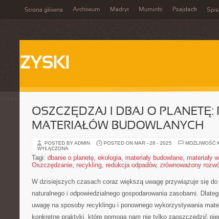
Archiwum
Madryt
Muminki
Psajdack
Strona główna
Spis
ZYSKI
OSZCZĘDZAJ I DBAJ O PLANETĘ:
MATERIAŁÓW BUDOWLANYCH
POSTED BY ADMIN
POSTED ON MAR - 28 - 2025
MOŻLIWOŚĆ 
WYŁĄCZONA
Tagi:
dbanie o planetę
,
ekologia
,
materiały budowlane
,
materiały w
Oszczędzanie
,
recykling
,
redukcja odpadów
,
zrównoważony rozwó
W dzisiejszych czasach coraz większą uwagę przywiązuje ‍się do
naturalnego i odpowiedzialnego‌ gospodarowania zasobami. Dlateg
uwagę​ na sposoby recyklingu​ i⁣ ponownego wykorzystywania mate
konkretne praktyki,⁣ które pomogą nam nie tylko‌ zaoszczędzić pie