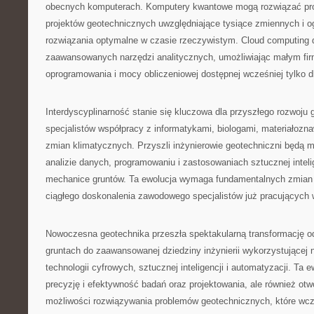
obecnych komputerach. Komputery kwantowe mogą rozwiązać pro
projektów geotechnicznych uwzględniające tysiące zmiennych i o
rozwiązania optymalne w czasie rzeczywistym. Cloud computing 
zaawansowanych narzędzi analitycznych, umożliwiając małym fi
oprogramowania i mocy obliczeniowej dostępnej wcześniej tylko dl
Interdyscyplinarność stanie się kluczowa dla przyszłego rozwoju
specjalistów współpracy z informatykami, biologami, materiałozna
zmian klimatycznych. Przyszli inżynierowie geotechniczni będą mu
analizie danych, programowaniu i zastosowaniach sztucznej intelig
mechanice gruntów. Ta ewolucja wymaga fundamentalnych zmian w 
ciągłego doskonalenia zawodowego specjalistów już pracujących 
Nowoczesna geotechnika przeszła spektakularną transformację od
gruntach do zaawansowanej dziedziny inżynierii wykorzystującej 
technologii cyfrowych, sztucznej inteligencji i automatyzacji. Ta e
precyzję i efektywność badań oraz projektowania, ale również otw
możliwości rozwiązywania problemów geotechnicznych, które wcz