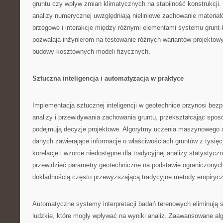
gruntu czy wpływ zmian klimatycznych na stabilność konstrukcj
analizy numerycznej uwzględniają nieliniowe zachowanie materiał
brzegowe i interakcje między różnymi elementami systemu grunt-
pozwalają inżynierom na testowanie różnych wariantów projektow
budowy kosztownych modeli fizycznych.
Sztuczna inteligencja i automatyzacja w praktyce
Implementacja sztucznej inteligencji w geotechnice przynosi be
analizy i przewidywania zachowania gruntu, przekształcając sposó
podejmują decyzje projektowe. Algorytmy uczenia maszynowego 
danych zawierające informacje o właściwościach gruntów z tysięcy
korelacje i wzorce niedostępne dla tradycyjnej analizy statystyczn
przewidzieć parametry geotechniczne na podstawie ograniczonyc
dokładnością często przewyższającą tradycyjne metody empiryc
Automatyczne systemy interpretacji badań terenowych eliminują 
ludzkie, które mogły wpływać na wyniki analiz. Zaawansowane alg