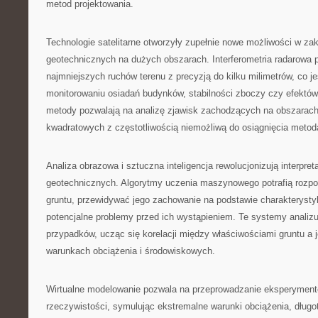
metod projektowania.
Technologie satelitarne otworzyły zupełnie nowe możliwości w za
geotechnicznych na dużych obszarach. Interferometria radarowa
najmniejszych ruchów terenu z precyzją do kilku milimetrów, co j
monitorowaniu osiadań budynków, stabilności zboczy czy efektów 
metody pozwalają na analizę zjawisk zachodzących na obszarach
kwadratowych z częstotliwością niemożliwą do osiągnięcia meto
Analiza obrazowa i sztuczna inteligencja rewolucjonizują interpre
geotechnicznych. Algorytmy uczenia maszynowego potrafią rozp
gruntu, przewidywać jego zachowanie na podstawie charakterystyk
potencjalne problemy przed ich wystąpieniem. Te systemy analizu
przypadków, ucząc się korelacji między właściwościami gruntu a
warunkach obciążenia i środowiskowych.
Wirtualne modelowanie pozwala na przeprowadzanie eksperymen
rzeczywistości, symulując ekstremalne warunki obciążenia, długo