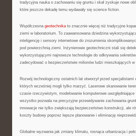
tradycyjna nauka o zachowaniu się gruntu i skał zyskuje nowe obl
które jeszcze dekadę temu wydawały się science fiction.
Współczesna
geotechnika
to znacznie więcej niż tradycyjne kopan
ziemi w laboratorium. To zaawansowana dziedzina wykorzystująca 
inteligencję i sensory internetowe do zrozumienia skomplikowa
pod powierzchnią ziemi. Inżynierowie geotechniczni stali się dete
wykorzystującymi najnowsze technologie do odkrywania sekretów
zadecydować o bezpieczeństwie milionów ludzi mieszkających w 
Rozwój technologiczny ostatnich lat otworzył przed specjalistami 
których wcześniej mogli tylko marzyć. Laserowe skanowanie tere
czasie rzeczywistym, modelowanie komputerowe uwzględniające 
wszystko pozwala na precyzyjne przewidywanie zachowania grun
innowacje nie tylko zwiększają bezpieczeństwo konstrukcji, ale r
koszty budowy poprzez lepsze planowanie i eliminację nieprzewi
Globalne wyzwania jak zmiany klimatu, rosnąca urbanizacja i po