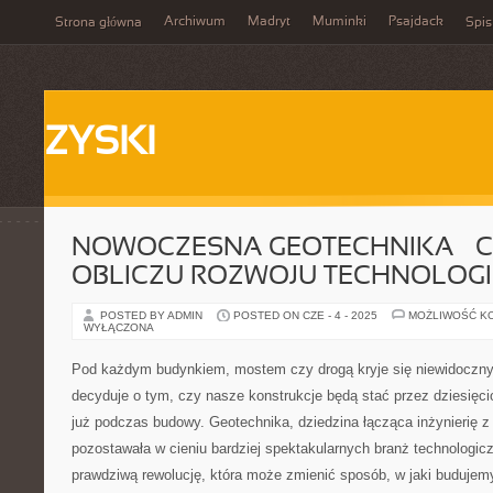
Archiwum
Madryt
Muminki
Psajdack
Strona główna
Spis
ZYSKI
NOWOCZESNA GEOTECHNIKA – C
OBLICZU ROZWOJU TECHNOLOGI
POSTED BY ADMIN
POSTED ON CZE - 4 - 2025
MOŻLIWOŚĆ K
WYŁĄCZONA
Pod każdym budynkiem, mostem czy drogą kryje się niewidoczny 
decyduje o tym, czy nasze konstrukcje będą stać przez dziesięcio
już podczas budowy. Geotechnika, dziedzina łącząca inżynierię z 
pozostawała w cieniu bardziej spektakularnych branż technologicz
prawdziwą rewolucję, która może zmienić sposób, w jaki budujem