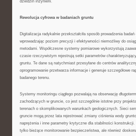
dziedzin inżynierii.
Rewolucja cyfrowa w badaniach gruntu
Digitalizacja radykalnie przekształciła sposób prowadzenia badań
wprowadzając poziom precyzji i efektywności niemożliwy do osiąg
metodami. Współczesne systemy pomiarowe wykorzystują zaawa
czasie rzeczywistym rejestrują setki parametrów charakteryzując
gruntu. Te dane są natychmiast przesyłane do centrów analityczn
oprogramowanie przetwarza informacje i generuje szczegółowe ra
badanego terenu.
Systemy monitoringu ciągłego pozwalają na obserwację długoter
zachodzących w gruncie, co jest szczególnie istotne przy projek
terenach o skomplikowanych warunkach geologicznych. Sieci se
gruncie mogą przez lata rejestrować zmiany ciśnienia wody grunt
naprężenia i inne parametry krytyczne dla stabilności konstrukcji.
tylko bieżące monitorowanie bezpieczeństwa, ale również doskona