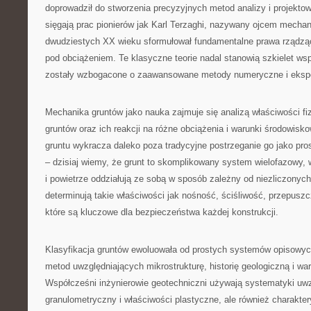
doprowadził do stworzenia precyzyjnych metod analizy i projektow
sięgają prac pionierów jak Karl Terzaghi, nazywany ojcem mechani
dwudziestych XX wieku sformułował fundamentalne prawa rządzą
pod obciążeniem. Te klasyczne teorie nadal stanowią szkielet wsp
zostały wzbogacone o zaawansowane metody numeryczne i eksp
Mechanika gruntów jako nauka zajmuje się analizą właściwości f
gruntów oraz ich reakcji na różne obciążenia i warunki środowis
gruntu wykracza daleko poza tradycyjne postrzeganie go jako pro
– dzisiaj wiemy, że grunt to skomplikowany system wielofazowy, 
i powietrze oddziałują ze sobą w sposób zależny od niezliczonych
determinują takie właściwości jak nośność, ściśliwość, przepuszc
które są kluczowe dla bezpieczeństwa każdej konstrukcji.
Klasyfikacja gruntów ewoluowała od prostych systemów opisow
metod uwzględniających mikrostrukturę, historię geologiczną i wa
Współcześni inżynierowie geotechniczni używają systematyki uwzg
granulometryczny i właściwości plastyczne, ale również charakter