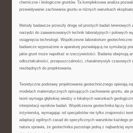
chemiczne i biologiczne gruntów. Ta kompleksowa analiza pozwal
przewidywanie zachowania gruntu w różnych warunkach eksploat
Metody badawcze przeszły drogę od prostych badań terenowych
narzędzi do zaawansowanych technik laboratyjnych i polowych w
osiągnięcia technologii. Współczesne laboratorium geotechniczne
badawcze wyposażone w aparaturę pozwalającą na symulację pr
jakie grunt może napotkać w rzeczywistości. Badania obejmują an
odkształcalności, przepuszczalności, charakterystyk czasowych 
niezbędnych do projektowania.
Teoretyczne podstawy projektowania geotechnicznego opierają 
modelach matematycznych opisujących zachowanie gruntu, ale p
teorii wymaga głębokiej wiedzy o lokalnych warunkach geologicz
interpretacji wyników badań. Współczesna geotechnika łączy ścis
inżynierską, wymagając od specjalistów nie tylko znajomości teori
adaptacji ogólnych zasad do specyficznych warunków każdego pro
natura sprawia, że geotechnika pozostaje jedną z najbardziej wy