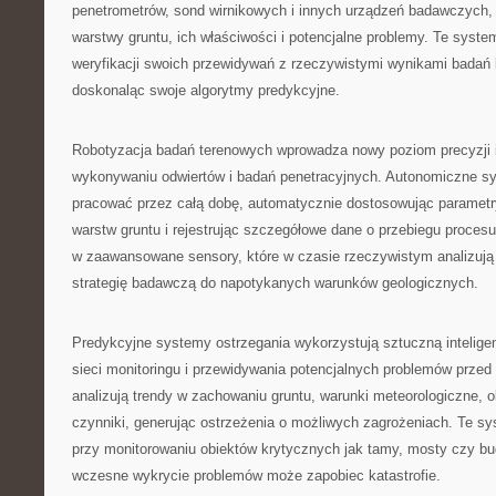
penetrometrów, sond wirnikowych i innych urządzeń badawczych, 
warstwy gruntu, ich właściwości i potencjalne problemy. Te syst
weryfikacji swoich przewidywań z rzeczywistymi wynikami badań l
doskonaląc swoje algorytmy predykcyjne.
Robotyzacja badań terenowych wprowadza nowy poziom precyzji 
wykonywaniu odwiertów i badań penetracyjnych. Autonomiczne s
pracować przez całą dobę, automatycznie dostosowując parametr
warstw gruntu i rejestrując szczegółowe dane o przebiegu proces
w zaawansowane sensory, które w czasie rzeczywistym analizują 
strategię badawczą do napotykanych warunków geologicznych.
Predykcyjne systemy ostrzegania wykorzystują sztuczną intelige
sieci monitoringu i przewidywania potencjalnych problemów przed
analizują trendy w zachowaniu gruntu, warunki meteorologiczne, ob
czynniki, generując ostrzeżenia o możliwych zagrożeniach. Te s
przy monitorowaniu obiektów krytycznych jak tamy, mosty czy bu
wczesne wykrycie problemów może zapobiec katastrofie.