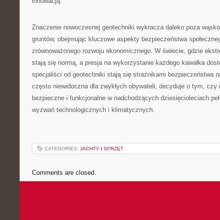
innowacją.
Znaczenie nowoczesnej geotechniki wykracza daleko poza wąsko 
gruntów, obejmując kluczowe aspekty bezpieczeństwa społeczneg
zrównoważonego rozwoju ekonomicznego. W świecie, gdzie ekst
stają się normą, a presja na wykorzystanie każdego kawałka dost
specjaliści od geotechniki stają się strażnikami bezpieczeństwa na
często niewidoczna dla zwykłych obywateli, decyduje o tym, czy
bezpieczne i funkcjonalne w nadchodzących dziesięcioleciach p
wyzwań technologicznych i klimatycznych.
CATEGORIES:
JACHTY I SPRZĘT
Comments are closed.