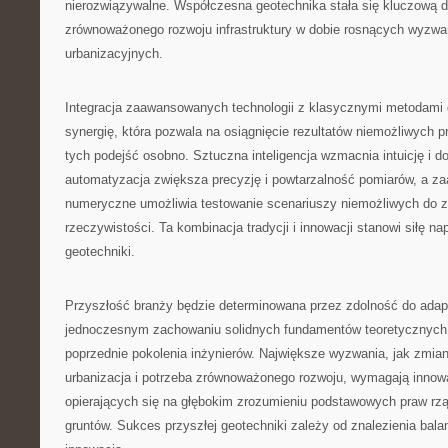
nierozwiązywalne. Współczesna geotechnika stała się kluczową d
zrównoważonego rozwoju infrastruktury w dobie rosnących wyzwa
urbanizacyjnych.
Integracja zaawansowanych technologii z klasycznymi metodami
synergię, która pozwala na osiągnięcie rezultatów niemożliwych 
tych podejść osobno. Sztuczna inteligencja wzmacnia intuicję i d
automatyzacja zwiększa precyzję i powtarzalność pomiarów, a 
numeryczne umożliwia testowanie scenariuszy niemożliwych do z
rzeczywistości. Ta kombinacja tradycji i innowacji stanowi siłę 
geotechniki.
Przyszłość branży będzie determinowana przez zdolność do adapt
jednoczesnym zachowaniu solidnych fundamentów teoretycznyc
poprzednie pokolenia inżynierów. Największe wyzwania, jak zmia
urbanizacja i potrzeba zrównoważonego rozwoju, wymagają innow
opierających się na głębokim zrozumieniu podstawowych praw r
gruntów. Sukces przyszłej geotechniki zależy od znalezienia bala