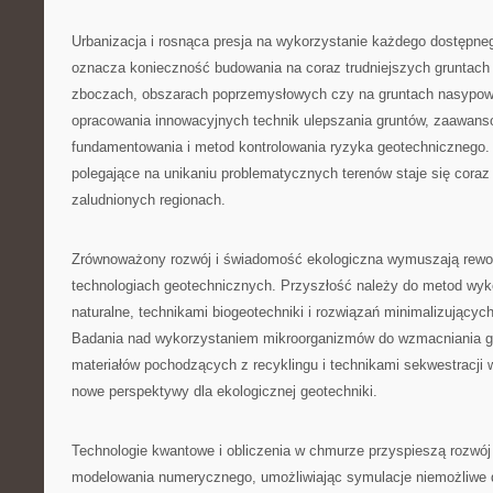
Urbanizacja i rosnąca presja na wykorzystanie każdego dostępn
oznacza konieczność budowania na coraz trudniejszych gruntach
zboczach, obszarach poprzemysłowych czy na gruntach nasypo
opracowania innowacyjnych technik ulepszania gruntów, zaawa
fundamentowania i metod kontrolowania ryzyka geotechnicznego.
polegające na unikaniu problematycznych terenów staje się coraz
zaludnionych regionach.
Zrównoważony rozwój i świadomość ekologiczna wymuszają rewolu
technologiach geotechnicznych. Przyszłość należy do metod wyk
naturalne, technikami biogeotechniki i rozwiązań minimalizującyc
Badania nad wykorzystaniem mikroorganizmów do wzmacniania g
materiałów pochodzących z recyklingu i technikami sekwestracji w
nowe perspektywy dla ekologicznej geotechniki.
Technologie kwantowe i obliczenia w chmurze przyspieszą rozw
modelowania numerycznego, umożliwiając symulacje niemożliwe 