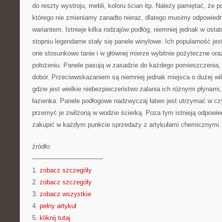
do reszty wystroju, mebli, koloru ścian itp. Należy pamiętać, że 
którego nie zmieniamy zanadto nieraz, dlatego musimy odpowiedni
wariantem. Istnieje kilka rodzajów podłóg, niemniej jednak w ost
stopniu legendarne stały się panele winylowe. Ich popularność je
one stosunkowo tanie i w głównej mierze wybitnie pożyteczne or
położeniu. Panele pasują w zasadzie do każdego pomieszczenia, 
dobór. Przeciwwskazaniem są niemniej jednak miejsca o dużej wil
gdzie jest wielkie niebezpieczeństwo zalania ich różnymi płynami
łazienka. Panele podłogowe nadzwyczaj łatwo jest utrzymać w cz
przemyć je zwilżoną w wodzie ścierką. Poza tym istnieją odpowie
zakupić w każdym punkcie sprzedaży z artykułami chemicznymi.
źródło:
———————————
1.
zobacz szczegóły
2.
zobacz szczegóły
3.
zobacz wszystkie
4.
pełny artykuł
5.
kliknij tutaj