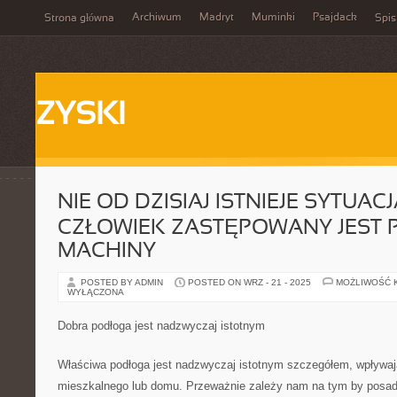
Archiwum
Madryt
Muminki
Psajdack
Strona główna
Spis
ZYSKI
NIE OD DZISIAJ ISTNIEJE SYTUAC
CZŁOWIEK ZASTĘPOWANY JEST 
MACHINY
POSTED BY ADMIN
POSTED ON WRZ - 21 - 2025
MOŻLIWOŚĆ 
WYŁĄCZONA
Dobra podłoga jest nadzwyczaj istotnym
Właściwa podłoga jest nadzwyczaj istotnym szczegółem, wpływaj
mieszkalnego lub domu. Przeważnie zależy nam na tym by posad