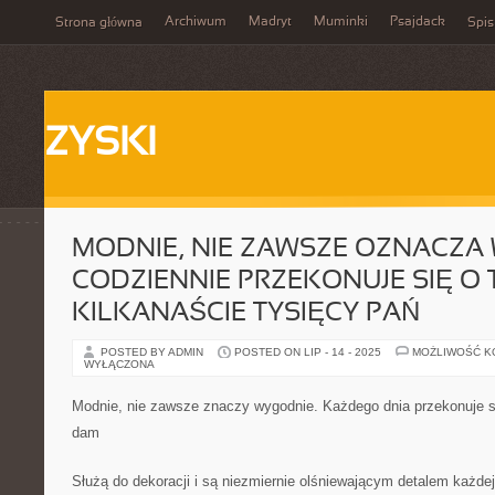
Archiwum
Madryt
Muminki
Psajdack
Strona główna
Spis
ZYSKI
MODNIE, NIE ZAWSZE OZNACZA
CODZIENNIE PRZEKONUJE SIĘ O
KILKANAŚCIE TYSIĘCY PAŃ
POSTED BY ADMIN
POSTED ON LIP - 14 - 2025
MOŻLIWOŚĆ 
WYŁĄCZONA
Modnie, nie zawsze znaczy wygodnie. Każdego dnia przekonuje si
dam
Służą do dekoracji i są niezmiernie olśniewającym detalem każdej