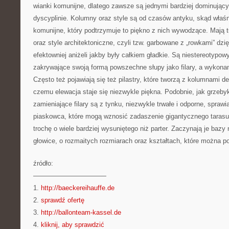
wianki komunijne, dlatego zawsze są jednymi bardziej dominując
dyscyplinie. Kolumny oraz style są od czasów antyku, skąd właśni
komunijne, który podtrzymuje to piękno z nich wywodzące. Mają t
oraz style architektoniczne, czyli tzw. garbowane z „rowkami” dz
efektowniej aniżeli jakby były całkiem gładkie. Są niestereotypo
zakrywające swoją formą powszechne słupy jako filary, a wykona
Często też pojawiają się też pilastry, które tworzą z kolumnami d
czemu elewacja staje się niezwykle piękna. Podobnie, jak grzeb
zamieniające filary są z tynku, niezwykle trwałe i odporne, sprawi
piaskowca, które mogą wznosić zadaszenie gigantycznego tarasu 
trochę o wiele bardziej wysuniętego niż parter. Zaczynają je bazy
głowice, o rozmaitych rozmiarach oraz kształtach, które można p
źródło:
———————————
1.
http://baeckereihauffe.de
2.
sprawdź ofertę
3.
http://ballonteam-kassel.de
4.
kliknij, aby sprawdzić