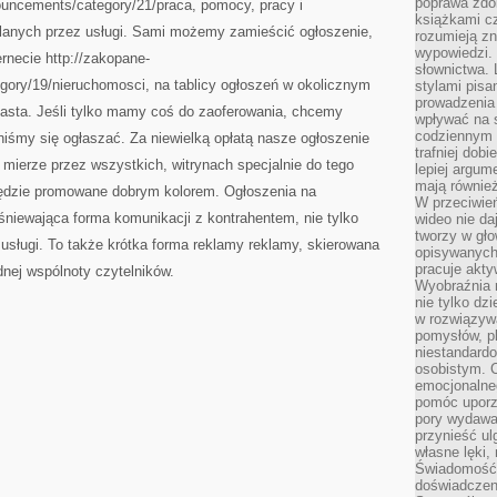
poprawa zdo
ouncements/category/21/praca, pomocy, pracy i
książkami cz
lanych przez usługi. Sami możemy zamieścić ogłoszenie,
rozumieją zn
wypowiedzi. 
ernecie http://zakopane-
słownictwa. 
gory/19/nieruchomosci, na tablicy ogłoszeń w okolicznym
stylami pisa
prowadzenia 
 miasta. Jeśli tylko mamy coś do zaoferowania, chcemy
wpływać na 
codziennym ż
iśmy się ogłaszać. Za niewielką opłatą nasze ogłoszenie
trafniej dobi
 mierze przez wszystkich, witrynach specjalnie do tego
lepiej argum
mają równie
ędzie promowane dobrym kolorem. Ogłoszenia na
W przeciwień
lśniewająca forma komunikacji z kontrahentem, nie tylko
wideo nie da
tworzy w gło
usługi. To także krótka forma reklamy reklamy, skierowana
opisywanych
pracuje akty
ednej wspólnoty czytelników.
Wyobraźnia r
nie tylko dz
w rozwiązyw
pomysłów, pl
niestandard
osobistym. C
emocjonalneg
pomóc uporz
pory wydawał
przynieść ul
własne lęki,
Świadomość, 
doświadczen