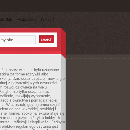
SCRIBE
FACEBOOK
TWITTER
ążek przez wiele lat było uznawane
tkim za formę rozrywki albo
kolny. Dziś coraz częściej mówi się o
ednej z najważniejszych czynności
h rozwój człowieka na wielu
siążki nie tylko uczą, ale też
yślenie, rozwijają wyobraźnię,
asób słownictwa i pomagają lepiej
iat. W czasach, gdy ogromna część
ciera do nas w krótkiej, szybkiej i
znej formie, spokojna lektura staje się
nie cenniejszym niż tylko hobby. To
ntracji, refleksji i cierpliwości. Jednym
 efektów regularnego czytania jest