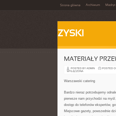
Archiwum
Madryt
Strona główna
ZYSKI
MATERIAŁY PRZ
POSTED BY ADMIN
POSTED ON
WYŁĄCZONA
Warszawski catering
Bardzo nieraz potrzebujemy odnale
pierwsze nam przychodzi na myśl.
dostęp do telefonów ekspertów, g
Miejscowe gazety, powszednie dzie