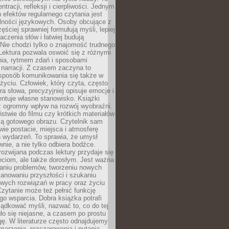
ntracji, refleksji i cierpliwości. Jednym
 efektów regularnego czytania jest
lności językowych. Osoby obcujące z
ęściej sprawniej formułują myśli, lepiej
aczenia słów i łatwiej budują
Nie chodzi tylko o znajomość trudnego
Lektura pozwala oswoić się z różnymi
nia, rytmem zdań i sposobami
narracji. Z czasem zaczyna to
sposób komunikowania się także w
yciu. Człowiek, który czyta, często
era słowa, precyzyjniej opisuje emocje i
entuje własne stanowisko. Książki
ż ogromny wpływ na rozwój wyobraźni.
stwie do filmu czy krótkich materiałów
ją gotowego obrazu. Czytelnik sam
wie postacie, miejsca i atmosferę
 wydarzeń. To sprawia, że umysł
wnie, a nie tylko odbiera bodźce.
ozwijana podczas lektury przydaje się
ieciom, ale także dorosłym. Jest ważna
aniu problemów, tworzeniu nowych
anowaniu przyszłości i szukaniu
owych rozwiązań w pracy oraz życiu
zytanie może też pełnić funkcję
o wsparcia. Dobra książka potrafi
ądkować myśli, nazwać to, co do tej
o się niejasne, a czasem po prostu
gę. W literaturze często odnajdujemy
 marzenia, rozczarowania i pytania.