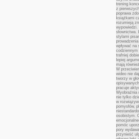
trening konce
z pierwszych
poprawa zdo
książkami cz
rozumieją zn
wypowiedzi. 
słownictwa. 
stylami pisa
prowadzenia 
wpływać na 
codziennym ż
trafniej dobi
lepiej argum
mają równie
W przeciwień
wideo nie da
tworzy w gło
opisywanych
pracuje akty
Wyobraźnia r
nie tylko dz
w rozwiązyw
pomysłów, pl
niestandard
osobistym. C
emocjonalneg
pomóc uporz
pory wydawał
przynieść ul
własne lęki,