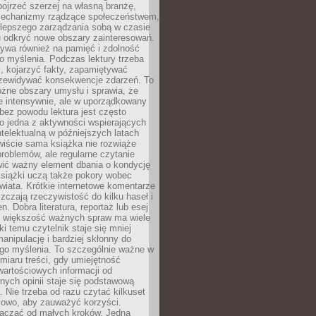
ojrzeć szerzej na własną branżę,
echanizmy rządzące społeczeństwem,
 lepszego zarządzania sobą w czasie
u odkryć nowe obszary zainteresowań.
ływa również na pamięć i zdolność
o myślenia. Podczas lektury trzeba
i, kojarzyć fakty, zapamiętywać
przewidywać konsekwencje zdarzeń. To
óżne obszary umysłu i sprawia, że
e intensywnie, ale w uporządkowany
bez powodu lektura jest często
o jedna z aktywności wspierających
telektualną w późniejszych latach
wiście sama książka nie rozwiąże
roblemów, ale regularne czytanie
ić ważny element dbania o kondycję
siążki uczą także pokory wobec
wiata. Krótkie internetowe komentarze
zczają rzeczywistość do kilku haseł i
. Dobra literatura, reportaż lub esej
e większość ważnych spraw ma wiele
ki temu czytelnik staje się mniej
anipulację i bardziej skłonny do
go myślenia. To szczególnie ważne w
iaru treści, gdy umiejętność
wartościowych informacji od
ych opinii staje się podstawową
 Nie trzeba od razu czytać kilkuset
iowo, aby zauważyć korzyści.
acząć od małych kroków. Jedna