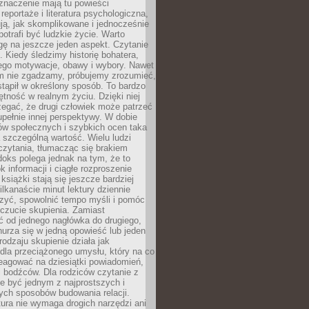
znaczenie mają tu powieści
reportaże i literatura psychologiczna,
ją, jak skomplikowane i jednocześnie
potrafi być ludzkie życie. Warto
ę na jeszcze jeden aspekt. Czytanie
. Kiedy śledzimy historię bohatera,
ego motywacje, obawy i wybory. Nawet
nim nie zgadzamy, próbujemy zrozumieć,
tąpił w określony sposób. To bardzo
tność w realnym życiu. Dzięki niej
rzegać, że drugi człowiek może patrzeć
upełnie innej perspektywy. W dobie
ów społecznych i szybkich ocen taka
szczególną wartość. Wielu ludzi
czytania, tłumacząc się brakiem
oks polega jednak na tym, że to
k informacji i ciągłe rozproszenie
 książki stają się jeszcze bardziej
ilkanaście minut lektury dziennie
szyć, spowolnić tempo myśli i pomóc
czucie skupienia. Zamiast
ć od jednego nagłówka do drugiego,
nurza się w jedną opowieść lub jeden
rodzaju skupienie działa jak
dla przeciążonego umysłu, który na co
eagować na dziesiątki powiadomień,
 bodźców. Dla rodziców czytanie z
e być jednym z najprostszych i
ych sposobów budowania relacji.
ura nie wymaga drogich narzędzi ani