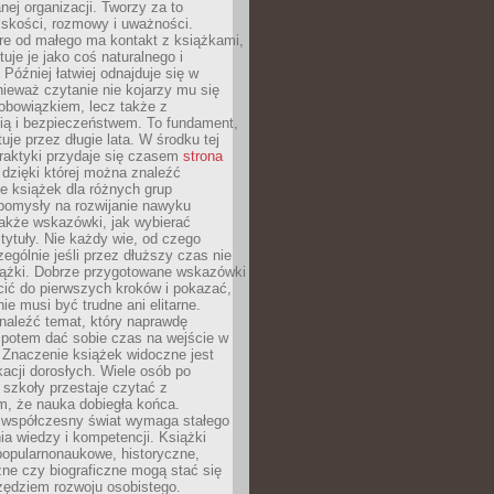
ej organizacji. Tworzy za to
iskości, rozmowy i uważności.
re od małego ma kontakt z książkami,
tuje je jako coś naturalnego i
 Później łatwiej odnajduje się w
nieważ czytanie nie kojarzy mu się
obowiązkiem, lecz także z
ią i bezpieczeństwem. To fundament,
uje przez długie lata. W środku tej
raktyki przydaje się czasem
strona
dzięki której można znaleźć
e książek dla różnych grup
pomysły na rozwijanie nawyku
także wskazówki, jak wybierać
tytuły. Nie każdy wie, od czego
ególnie jeśli przez dłuższy czas nie
siążki. Dobrze przygotowane wskazówki
ić do pierwszych kroków i pokazać,
ie musi być trudne ani elitarne.
naleźć temat, który naprawdę
a potem dać sobie czas na wejście w
. Znaczenie książek widoczne jest
acji dorosłych. Wiele osób po
szkoły przestaje czytać z
m, że nauka dobiegła końca.
spółczesny świat wymaga stałego
ia wiedzy i kompetencji. Książki
popularnonaukowe, historyczne,
ne czy biograficzne mogą stać się
ędziem rozwoju osobistego.