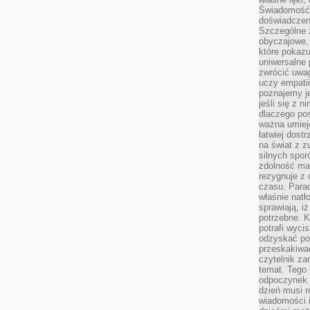
Świadomość, 
doświadczen
Szczególne 
obyczajowe, 
które pokazu
uniwersalne 
zwrócić uwag
uczy empatii
poznajemy j
jeśli się z 
dlaczego pos
ważna umieję
łatwiej dost
na świat z z
silnych spor
zdolność ma 
rezygnuje z 
czasu. Parad
właśnie natło
sprawiają, iż
potrzebne. K
potrafi wyci
odzyskać po
przeskakiwa
czytelnik za
temat. Tego 
odpoczynek 
dzień musi r
wiadomości i