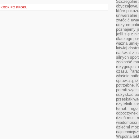
Szczególne 
obyczajowe, 
I KROK PO KROKU
które pokazu
uniwersalne 
zwrócić uwag
uczy empatii
poznajemy j
jeśli się z 
dlaczego pos
ważna umieję
łatwiej dost
na świat z z
silnych spor
zdolność ma 
rezygnuje z 
czasu. Parad
właśnie natło
sprawiają, iż
potrzebne. K
potrafi wyci
odzyskać po
przeskakiwa
czytelnik za
temat. Tego 
odpoczynek 
dzień musi r
wiadomości i
dziećmi moż
najcenniejsz
Wspólna lekt