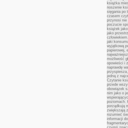
książka mies
noszenie ksi
sięgania po t
czasem czyta
przynosi nie
poczucie spo
książek jako
jako przestr
człowiekiem
jaki konsumu
wyjątkową p
papierowej, 
najważniejsz
możliwość gł
opowieści i 
naprawdę wa
przyspiesza
jedną z najc
Czytanie ksi
przede wszys
obowiązek sz
nim jako o j
wspierającyc
poziomach. K
porządkują m
zwiększają z
rozumieć św
informacji do
fragmentaryc
czymś znacz