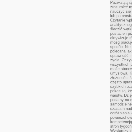
Pozwalają sp
zrozumieć m
nauczyć się
lub po prost
Czytanie wp
analityczneg
śledzić wątk
postacie i 
aktywizuje r
mózg pracuj
sposób. Nie 
polecana jak
sprawność in
życia. Oczy
wszystkich p
może stanow
umysłową. K
złożoności ś
często upras
szybkich ocen
pokazują, ż
warstw. Dzię
podatny na m
samodzielne
czasach nadm
odróżniania 
powierzchown
kompetencją.
stron tygodn
Wystarczy z