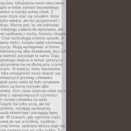
ięcznie, kilkanaście minut wieczorem,
ążki w torbie zamiast bezwiednego
elefon w każdej wolnej chwili. Z
nie może stać się rytuałem, który
 tylko wiedzę, ale też przyjemność i
koju. Ważne jest, by nie traktować
 kolejnego zadania do wykonania, ale
zeń spotkania z myślą, historią i drugim
. Choć technologia zmienia sposób, w
jemy treści, książki nadal zachowują
ozycję. Mogą występować w formie
elektronicznej albo dźwiękowej, lecz ich
a wartość pozostaje ta sama. Dają
ębokiego wejścia w temat, przeżycia
zatrzymania się na dłużej przy czymś
żnym. W świecie, który nieustannie
, taka umiejętność może okazać się
enniejszych przewag człowieka.
ążek przez wiele lat było uznawane
tkim za formę rozrywki albo
kolny. Dziś coraz częściej mówi się o
ednej z najważniejszych czynności
h rozwój człowieka na wielu
siążki nie tylko uczą, ale też
yślenie, rozwijają wyobraźnię,
asób słownictwa i pomagają lepiej
iat. W czasach, gdy ogromna część
ciera do nas w krótkiej, szybkiej i
znej formie, spokojna lektura staje się
nie cenniejszym niż tylko hobby. To