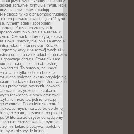
lności językowych. Osoby obcujące z
ęściej sprawniej formułują myśli, lepiej
aczenia słów i łatwiej budują
Nie chodzi tylko o znajomość trudnego
Lektura pozwala oswoić się z różnymi
nia, rytmem zdań i sposobami
narracji. Z czasem zaczyna to
sposób komunikowania się także w
yciu. Człowiek, który czyta, często
era słowa, precyzyjniej opisuje emocje i
entuje własne stanowisko. Książki
ż ogromny wpływ na rozwój wyobraźni.
stwie do filmu czy krótkich materiałów
ją gotowego obrazu. Czytelnik sam
wie postacie, miejsca i atmosferę
 wydarzeń. To sprawia, że umysł
wnie, a nie tylko odbiera bodźce.
ozwijana podczas lektury przydaje się
ieciom, ale także dorosłym. Jest ważna
aniu problemów, tworzeniu nowych
anowaniu przyszłości i szukaniu
owych rozwiązań w pracy oraz życiu
zytanie może też pełnić funkcję
o wsparcia. Dobra książka potrafi
ądkować myśli, nazwać to, co do tej
o się niejasne, a czasem po prostu
gę. W literaturze często odnajdujemy
 marzenia, rozczarowania i pytania.
że inni ludzie przeżywali podobne
ia, bywa niezwykle kojąca.