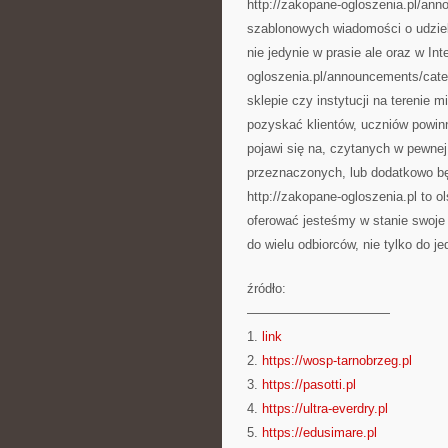
http://zakopane-ogloszenia.pl/ann
szablonowych wiadomości o udzie
nie jedynie w prasie ale oraz w Int
ogloszenia.pl/announcements/cate
sklepie czy instytucji na terenie
pozyskać klientów, uczniów powinn
pojawi się na, czytanych w pewnej
przeznaczonych, lub dodatkowo b
http://zakopane-ogloszenia.pl to o
oferować jesteśmy w stanie swoje 
do wielu odbiorców, nie tylko do j
źródło:
———————————
1.
link
2.
https://wosp-tarnobrzeg.pl
3.
https://pasotti.pl
4.
https://ultra-everdry.pl
5.
https://edusimare.pl