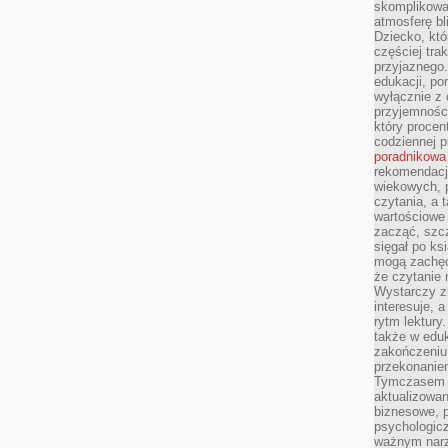
skomplikowan
atmosferę bl
Dziecko, któ
częściej trak
przyjaznego.
edukacji, po
wyłącznie z 
przyjemnośc
który procent
codziennej p
poradnikowa
rekomendacj
wiekowych, 
czytania, a 
wartościowe 
zacząć, szcz
sięgał po k
mogą zachęc
że czytanie n
Wystarczy z
interesuje, 
rytm lektury
także w eduk
zakończeniu 
przekonanie
Tymczasem w
aktualizowan
biznesowe, 
psychologicz
ważnym narz