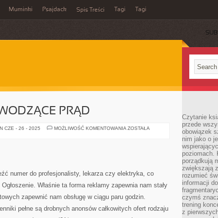
Muminki
Psajdack
Tagi
Tagi
Spis Treści
SUB
EWODZĄCE PRĄD
Czytanie ksi
przede wszys
MATERIAŁY
 CZE - 26 - 2025
MOŻLIWOŚĆ KOMENTOWANIA
ZOSTAŁA
obowiązek sz
PRZEWODZĄCE
nim jako o j
PRĄD
wspierającyc
poziomach. K
porządkują m
zwiększają z
źć numer do profesjonalisty, lekarza czy elektryka, co
rozumieć św
informacji do
 Ogłoszenie. Właśnie ta forma reklamy zapewnia nam stały
fragmentaryc
otowych zapewnić nam obsługę w ciągu paru godzin.
czymś znacz
trening konce
nniki pełne są drobnych anonsów całkowitych ofert rodzaju
z pierwszych