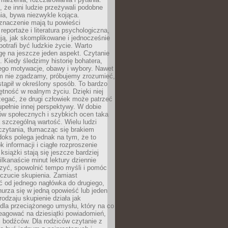
że inni ludzie przeżywali podobne
ia, bywa niezwykle kojąca.
znaczenie mają tu powieści
reportaże i literatura psychologiczna,
ją, jak skomplikowane i jednocześnie
potrafi być ludzkie życie. Warto
ę na jeszcze jeden aspekt. Czytanie
. Kiedy śledzimy historię bohatera,
ego motywacje, obawy i wybory. Nawet
nim nie zgadzamy, próbujemy zrozumieć,
tąpił w określony sposób. To bardzo
tność w realnym życiu. Dzięki niej
rzegać, że drugi człowiek może patrzeć
upełnie innej perspektywy. W dobie
ów społecznych i szybkich ocen taka
szczególną wartość. Wielu ludzi
czytania, tłumacząc się brakiem
oks polega jednak na tym, że to
k informacji i ciągłe rozproszenie
 książki stają się jeszcze bardziej
ilkanaście minut lektury dziennie
szyć, spowolnić tempo myśli i pomóc
czucie skupienia. Zamiast
ć od jednego nagłówka do drugiego,
nurza się w jedną opowieść lub jeden
rodzaju skupienie działa jak
dla przeciążonego umysłu, który na co
eagować na dziesiątki powiadomień,
 bodźców. Dla rodziców czytanie z