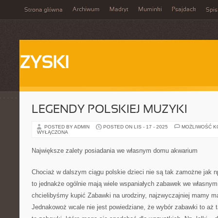
Archiwum
Madryt
Muminki
Psajdack
Strona główna
Spis
ZYSKI
LEGENDY POLSKIEJ MUZYKI
POSTED BY ADMIN
POSTED ON LIS - 17 - 2025
MOŻLIWOŚĆ 
WYŁĄCZONA
Największe zalety posiadania we własnym domu akwarium
Chociaż w dalszym ciągu polskie dzieci nie są tak zamożne jak np.
to jednakże ogólnie mają wiele wspaniałych zabawek we własnym 
chcielibyśmy kupić Zabawki na urodziny, najzwyczajniej mamy ma
Jednakowoż wcale nie jest powiedziane, że wybór zabawki to aż t