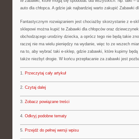
te zabawki, które mogą się spodobać dla wszystkich. Np. lalki – 
auto dla chłopca. A gdzie jak najbardziej warto zakupić Zabawki 
Fantastycznym rozwiązaniem jest chociażby skorzystanie z e-skl
sklepowi można kupić te Zabawki dla chłopców oraz dziewczynek,
obchodzącego urodziny dziecka, a oprócz tego nie będą takie zn
raczej nie ma wielu pieniędzy na wydanie, więc to ze wszech miar
na to, aby wybrać taki e-sklep, gdzie zabawki, które kupimy będą 
także niezbyt drogie. W końcu przepłacanie za zabawki jest pozb
1.
Przeczytaj cały artykuł
2.
Czytaj dalej
3.
Zobacz powiązane treści
4.
Odkryj podobne tematy
5.
Przejdź do pełnej wersji wpisu