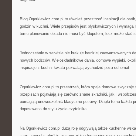
Blog Ogorkiewicz.com.pl to również przestrzeń inspiracji dla osób
godzin w kuchni. Wiele przepisów jest błyskawicznych i wymaga n
temu planowanie obiadu nie musi być kłopotem, lecz może stać s
Jednocześnie w serwisie nie brakuje bardziej zaawansowanych dań
nowych bodźców. Wieloskładnikowe dania, domowe wypieki, oko
inspiracje z kuchni świata pozwalają wychodzić poza schemat.
Ogorkiewicz.com.pl to przestrzeń, która spaja domowe zwyczaje 
przepisach pojawiają się zarówno znane składniki, jak i współcze
pomagają unowocześnić klasyczne potrawy. Dzięki temu każda p
dopasowana do stylu życia czytelnika.
Na Ogorkiewicz.com.pl dużą rolę odgrywają także kuchenne wska
czas. sposoby obróbki warzyw, różne formy pieczenia, pomysły 