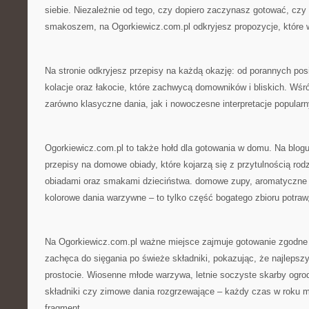
siebie. Niezależnie od tego, czy dopiero zaczynasz gotować, czy
smakoszem, na Ogorkiewicz.com.pl odkryjesz propozycje, które 
Na stronie odkryjesz przepisy na każdą okazję: od porannych posi
kolacje oraz łakocie, które zachwycą domowników i bliskich. Wśród
zarówno klasyczne dania, jak i nowoczesne interpretacje popularn
Ogorkiewicz.com.pl to także hołd dla gotowania w domu. Na blogu
przepisy na domowe obiady, które kojarzą się z przytulnością ro
obiadami oraz smakami dzieciństwa. domowe zupy, aromatyczne 
kolorowe dania warzywne – to tylko część bogatego zbioru potraw
Na Ogorkiewicz.com.pl ważne miejsce zajmuje gotowanie zgodne 
zachęca do sięgania po świeże składniki, pokazując, że najlepsz
prostocie. Wiosenne młode warzywa, letnie soczyste skarby ogro
składniki czy zimowe dania rozgrzewające – każdy czas w roku 
fragment.