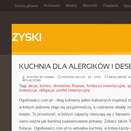
Archiwum
Madryt
Muminki
Psajdack
Strona główna
Spis
ZYSKI
KUCHNIA DLA ALERGIKÓW I DES
POSTED BY ADMIN
POSTED ON LIS - 26 - 2025
MOŻLIWOŚĆ 
WYŁĄCZONA
Tagi:
akcje
,
biznes
,
ekonomia
,
finanse
,
fundusze inwestycyjne
,
gi
inwestycje
,
obligacje
,
portfel inwestycyjny
Ogorkiewicz.com.pl – blog kulinarny pełen kulinarnych inspiracji 
w którym jedzenie staje się przyjemnością, a codzienne obiady zm
święto. To przestrzeń, w którym zapachy mieszają się z barwami p
samo ważne jak bardziej zaawansowane potrawy. Zobacz także:
Kolacje. Ogorkiewicz.com.pl to wirtualna kuchnia, w której każdy 