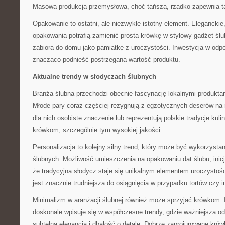
Masowa produkcja przemysłowa, choć tańsza, rzadko zapewnia 
Opakowanie to ostatni, ale niezwykle istotny element. Elegancki
opakowania potrafią zamienić prostą krówkę w stylowy gadżet ślub
zabiorą do domu jako pamiątkę z uroczystości. Inwestycja w od
znacząco podnieść postrzeganą wartość produktu.
Aktualne trendy w słodyczach ślubnych
Branża ślubna przechodzi obecnie fascynację lokalnymi produkta
Młode pary coraz częściej rezygnują z egzotycznych deserów na 
dla nich osobiste znaczenie lub reprezentują polskie tradycje kuli
krówkom, szczególnie tym wysokiej jakości.
Personalizacja to kolejny silny trend, który może być wykorzyst
ślubnych. Możliwość umieszczenia na opakowaniu dat ślubu, inicj
że tradycyjna słodycz staje się unikalnym elementem uroczystośc
jest znacznie trudniejsza do osiągnięcia w przypadku tortów czy 
Minimalizm w aranżacji ślubnej również może sprzyjać krówkom. 
doskonale wpisuje się w współczesne trendy, gdzie ważniejsza o
subtelna elegancja i dbałość o detale. Dobrze zaprojurowane kró