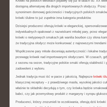
Krówki na polskich weselach pojawiły się już w latach 50. XX wiek
dostępną alternatywę dla drogich importowanych słodyczy. Przez d
synonimem domowej gościnności i tradycyjnych polskich smakó
krówki ślubne to już zupełnie inna kategoria produktów.
Dzisiejsi producenci oferują krówki w eleganckiej, spersonalizowa
indywidualnych opakowań z nazwiskami młodej pary, przez elega
krówki o nietypowych smakach jak wanilia bourbon czy słona karm
że tradycyjna słodycz może konkurować z najnowszymi trendami 
Współczesne pary młode doceniają autentyczność i lokalne trady
przewagę krówek nad importowanymi słodyczami. W czasach, gdy 
z sezonu na sezon, tradycyjne polskie smaki oferują stabilność i
zadowoleni z wyboru.
Jednak tradycja musi iść w parze z jakością. Najlepsze
krówki śl
klasycznej receptury – z prawdziwego masła, wysokiej jakości cu
właśnie te składniki decydują o tym, czy krówka będzie smakow
babci, czy jak przemysłowy produkt z margaryny i syropu glukoz
Producenci, którzy zrozumieli te oczekiwania, oferują dziś krówk