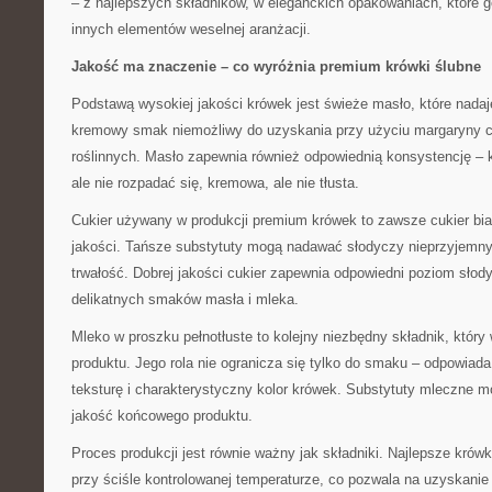
– z najlepszych składników, w eleganckich opakowaniach, które g
innych elementów weselnej aranżacji.
Jakość ma znaczenie – co wyróżnia premium krówki ślubne
Podstawą wysokiej jakości krówek jest świeże masło, które nadaj
kremowy smak niemożliwy do uzyskania przy użyciu margaryny c
roślinnych. Masło zapewnia również odpowiednią konsystencję –
ale nie rozpadać się, kremowa, ale nie tłusta.
Cukier używany w produkcji premium krówek to zawsze cukier bia
jakości. Tańsze substytuty mogą nadawać słodyczy nieprzyjemny
trwałość. Dobrej jakości cukier zapewnia odpowiedni poziom słod
delikatnych smaków masła i mleka.
Mleko w proszku pełnotłuste to kolejny niezbędny składnik, któr
produktu. Jego rola nie ogranicza się tylko do smaku – odpowiad
teksturę i charakterystyczny kolor krówek. Substytuty mleczne 
jakość końcowego produktu.
Proces produkcji jest równie ważny jak składniki. Najlepsze krów
przy ściśle kontrolowanej temperaturze, co pozwala na uzyskanie