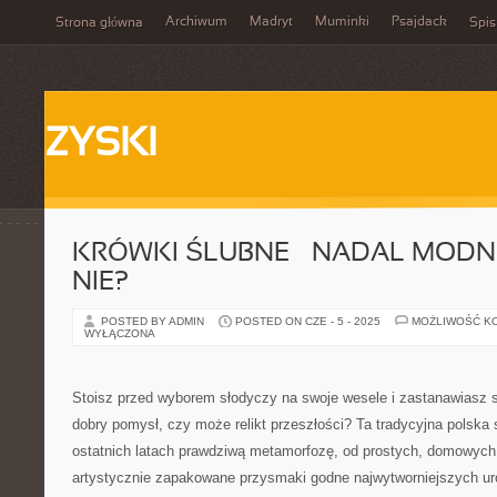
Archiwum
Madryt
Muminki
Psajdack
Strona główna
Spis
ZYSKI
KRÓWKI ŚLUBNE – NADAL MODNE
NIE?
POSTED BY ADMIN
POSTED ON CZE - 5 - 2025
MOŻLIWOŚĆ K
WYŁĄCZONA
Stoisz przed wyborem słodyczy na swoje wesele i zastanawiasz si
dobry pomysł, czy może relikt przeszłości? Ta tradycyjna polska
ostatnich latach prawdziwą metamorfozę, od prostych, domowych
artystycznie zapakowane przysmaki godne najwytworniejszych ur