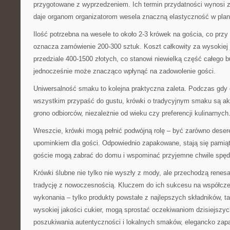
przygotowane z wyprzedzeniem. Ich termin przydatności wynosi 
daje organom organizatorom wesela znaczną elastyczność w pla
Ilość potrzebna na wesele to około 2-3 krówek na gościa, co pr
oznacza zamówienie 200-300 sztuk. Koszt całkowity za wysokiej 
przedziale 400-1500 złotych, co stanowi niewielką część całego 
jednocześnie może znacząco wpłynąć na zadowolenie gości.
Uniwersalność smaku to kolejna praktyczna zaleta. Podczas gdy
wszystkim przypaść do gustu, krówki o tradycyjnym smaku są a
grono odbiorców, niezależnie od wieku czy preferencji kulinarnych
Wreszcie, krówki mogą pełnić podwójną rolę – być zarówno deser
upominkiem dla gości. Odpowiednio zapakowane, stają się pamiąt
goście mogą zabrać do domu i wspominać przyjemne chwile spęd
Krówki ślubne nie tylko nie wyszły z mody, ale przechodzą renes
tradycję z nowoczesnością. Kluczem do ich sukcesu na współcze
wykonania – tylko produkty powstałe z najlepszych składników, ta
wysokiej jakości cukier, mogą sprostać oczekiwaniom dzisiejszy
poszukiwania autentyczności i lokalnych smaków, elegancko zap