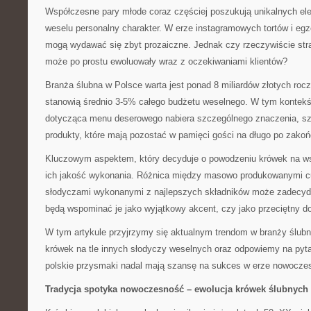
Współczesne pary młode coraz częściej poszukują unikalnych el
weselu personalny charakter. W erze instagramowych tortów i eg
mogą wydawać się zbyt prozaiczne. Jednak czy rzeczywiście stra
może po prostu ewoluowały wraz z oczekiwaniami klientów?
Branża ślubna w Polsce warta jest ponad 8 miliardów złotych rocz
stanowią średnio 3-5% całego budżetu weselnego. W tym kontekś
dotycząca menu deserowego nabiera szczególnego znaczenia, sz
produkty, które mają pozostać w pamięci gości na długo po zakoń
Kluczowym aspektem, który decyduje o powodzeniu krówek na ws
ich jakość wykonania. Różnica między masowo produkowanymi cu
słodyczami wykonanymi z najlepszych składników może zadecyd
będą wspominać je jako wyjątkowy akcent, czy jako przeciętny d
W tym artykule przyjrzymy się aktualnym trendom w branży ślubn
krówek na tle innych słodyczy weselnych oraz odpowiemy na pytan
polskie przysmaki nadal mają szansę na sukces w erze nowoczes
Tradycja spotyka nowoczesność – ewolucja krówek ślubnych