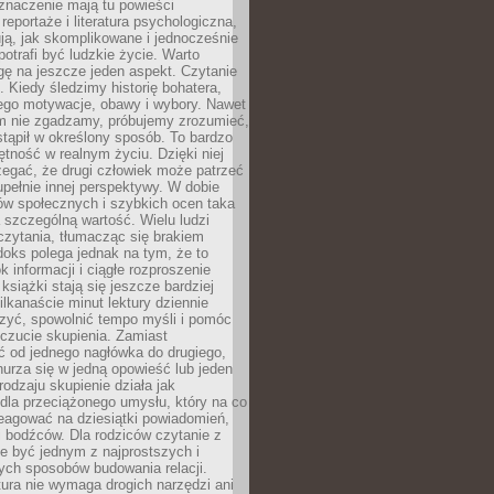
znaczenie mają tu powieści
reportaże i literatura psychologiczna,
ją, jak skomplikowane i jednocześnie
potrafi być ludzkie życie. Warto
ę na jeszcze jeden aspekt. Czytanie
. Kiedy śledzimy historię bohatera,
ego motywacje, obawy i wybory. Nawet
nim nie zgadzamy, próbujemy zrozumieć,
tąpił w określony sposób. To bardzo
tność w realnym życiu. Dzięki niej
rzegać, że drugi człowiek może patrzeć
upełnie innej perspektywy. W dobie
ów społecznych i szybkich ocen taka
szczególną wartość. Wielu ludzi
czytania, tłumacząc się brakiem
oks polega jednak na tym, że to
k informacji i ciągłe rozproszenie
 książki stają się jeszcze bardziej
ilkanaście minut lektury dziennie
szyć, spowolnić tempo myśli i pomóc
czucie skupienia. Zamiast
ć od jednego nagłówka do drugiego,
nurza się w jedną opowieść lub jeden
rodzaju skupienie działa jak
dla przeciążonego umysłu, który na co
eagować na dziesiątki powiadomień,
 bodźców. Dla rodziców czytanie z
e być jednym z najprostszych i
ych sposobów budowania relacji.
ura nie wymaga drogich narzędzi ani