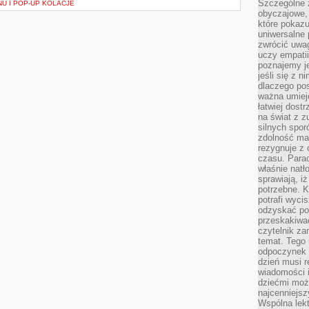
Szczególne 
U I POP-UP KOLACJE
obyczajowe, 
które pokazu
uniwersalne 
zwrócić uwag
uczy empatii
poznajemy j
jeśli się z 
dlaczego pos
ważna umieję
łatwiej dost
na świat z z
silnych spor
zdolność ma 
rezygnuje z 
czasu. Parad
właśnie natło
sprawiają, iż
potrzebne. K
potrafi wyci
odzyskać po
przeskakiwa
czytelnik za
temat. Tego 
odpoczynek 
dzień musi r
wiadomości i
dziećmi moż
najcenniejsz
Wspólna lekt