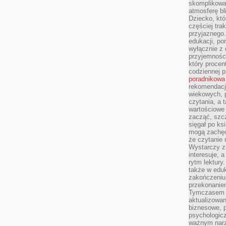
skomplikowan
atmosferę bl
Dziecko, któ
częściej trak
przyjaznego.
edukacji, po
wyłącznie z 
przyjemnośc
który procent
codziennej p
poradnikowa
rekomendacj
wiekowych, 
czytania, a 
wartościowe 
zacząć, szcz
sięgał po k
mogą zachęc
że czytanie n
Wystarczy z
interesuje, 
rytm lektury
także w eduk
zakończeniu 
przekonanie
Tymczasem w
aktualizowan
biznesowe, 
psychologicz
ważnym narz