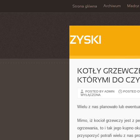
Archiwum
Madryt
Strona główna
ZYSKI
KOTŁY GRZEWCZE
KTÓRYMI DO CZY
POSTED BY ADMIN
POSTED ON
WYŁĄCZONA
Wielu z nas planowało lub ewentua
Mimo, iż kocioł grzewczy jest z 
ogrzewania, to i tak jego kupno o
przysporzyć potrafi wielu z nas 