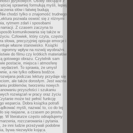
lności językowych. Osoby obcujące z
ęściej sprawniej formułują myśli, lepiej
aczenia słów i łatwiej budują
Nie chodzi tylko o znajomość trudnego
Lektura pozwala oswoić się z różnymi
nia, rytmem zdań i sposobami
narracji. Z czasem zaczyna to
sposób komunikowania się także w
yciu. Człowiek, który czyta, często
era słowa, precyzyjniej opisuje emocje i
entuje własne stanowisko. Książki
ż ogromny wpływ na rozwój wyobraźni.
stwie do filmu czy krótkich materiałów
ją gotowego obrazu. Czytelnik sam
wie postacie, miejsca i atmosferę
 wydarzeń. To sprawia, że umysł
wnie, a nie tylko odbiera bodźce.
ozwijana podczas lektury przydaje się
ieciom, ale także dorosłym. Jest ważna
aniu problemów, tworzeniu nowych
anowaniu przyszłości i szukaniu
owych rozwiązań w pracy oraz życiu
zytanie może też pełnić funkcję
o wsparcia. Dobra książka potrafi
ądkować myśli, nazwać to, co do tej
o się niejasne, a czasem po prostu
gę. W literaturze często odnajdujemy
 marzenia, rozczarowania i pytania.
że inni ludzie przeżywali podobne
ia, bywa niezwykle kojąca.