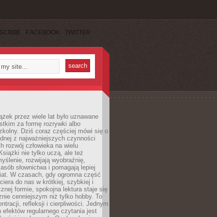
SCRIBE
FACEBOOK
TWITTER
ążek przez wiele lat było uznawane
tkim za formę rozrywki albo
kolny. Dziś coraz częściej mówi się o
ednej z najważniejszych czynności
h rozwój człowieka na wielu
siążki nie tylko uczą, ale też
yślenie, rozwijają wyobraźnię,
asób słownictwa i pomagają lepiej
iat. W czasach, gdy ogromna część
ciera do nas w krótkiej, szybkiej i
znej formie, spokojna lektura staje się
nie cenniejszym niż tylko hobby. To
ntracji, refleksji i cierpliwości. Jednym
 efektów regularnego czytania jest