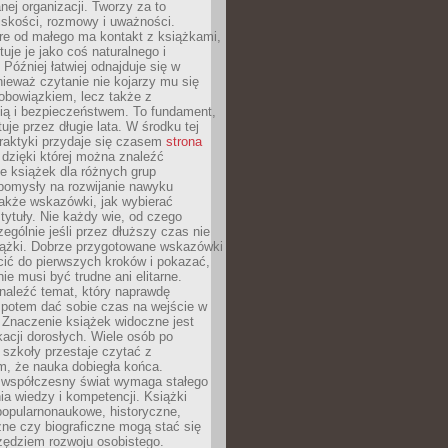
ej organizacji. Tworzy za to
iskości, rozmowy i uważności.
re od małego ma kontakt z książkami,
tuje je jako coś naturalnego i
 Później łatwiej odnajduje się w
nieważ czytanie nie kojarzy mu się
obowiązkiem, lecz także z
ią i bezpieczeństwem. To fundament,
uje przez długie lata. W środku tej
raktyki przydaje się czasem
strona
dzięki której można znaleźć
e książek dla różnych grup
pomysły na rozwijanie nawyku
także wskazówki, jak wybierać
tytuły. Nie każdy wie, od czego
ególnie jeśli przez dłuższy czas nie
siążki. Dobrze przygotowane wskazówki
ić do pierwszych kroków i pokazać,
ie musi być trudne ani elitarne.
naleźć temat, który naprawdę
a potem dać sobie czas na wejście w
. Znaczenie książek widoczne jest
acji dorosłych. Wiele osób po
szkoły przestaje czytać z
m, że nauka dobiegła końca.
spółczesny świat wymaga stałego
ia wiedzy i kompetencji. Książki
popularnonaukowe, historyczne,
ne czy biograficzne mogą stać się
ędziem rozwoju osobistego.