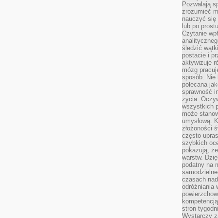
Pozwalają sp
zrozumieć m
nauczyć się
lub po prost
Czytanie wp
analityczneg
śledzić wątk
postacie i 
aktywizuje r
mózg pracuj
sposób. Nie 
polecana jak
sprawność in
życia. Oczy
wszystkich p
może stanow
umysłową. K
złożoności ś
często upras
szybkich ocen
pokazują, ż
warstw. Dzię
podatny na m
samodzielne
czasach nadm
odróżniania 
powierzchown
kompetencją.
stron tygodn
Wystarczy z