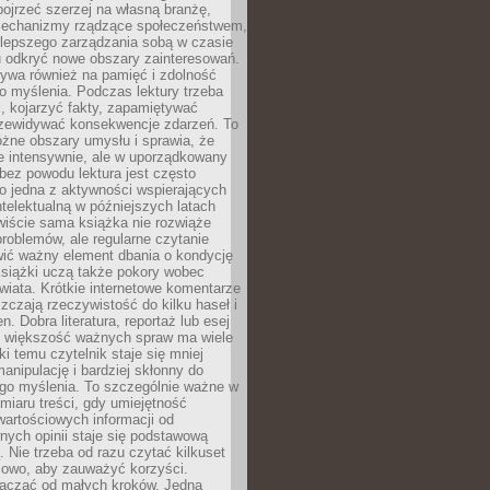
ojrzeć szerzej na własną branżę,
echanizmy rządzące społeczeństwem,
 lepszego zarządzania sobą w czasie
u odkryć nowe obszary zainteresowań.
ływa również na pamięć i zdolność
o myślenia. Podczas lektury trzeba
i, kojarzyć fakty, zapamiętywać
przewidywać konsekwencje zdarzeń. To
óżne obszary umysłu i sprawia, że
e intensywnie, ale w uporządkowany
bez powodu lektura jest często
o jedna z aktywności wspierających
telektualną w późniejszych latach
wiście sama książka nie rozwiąże
roblemów, ale regularne czytanie
ić ważny element dbania o kondycję
siążki uczą także pokory wobec
wiata. Krótkie internetowe komentarze
zczają rzeczywistość do kilku haseł i
. Dobra literatura, reportaż lub esej
e większość ważnych spraw ma wiele
ki temu czytelnik staje się mniej
anipulację i bardziej skłonny do
go myślenia. To szczególnie ważne w
iaru treści, gdy umiejętność
wartościowych informacji od
ych opinii staje się podstawową
 Nie trzeba od razu czytać kilkuset
iowo, aby zauważyć korzyści.
acząć od małych kroków. Jedna