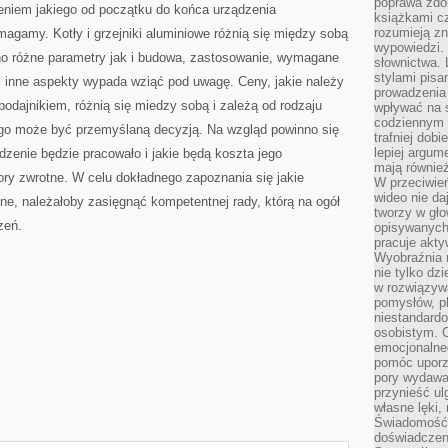
poprawa zdo
eniem jakiego od początku do końca urządzenia
książkami cz
rozumieją zn
agamy. Kotły i grzejniki aluminiowe różnią się między sobą
wypowiedzi. 
o różne parametry jak i budowa, zastosowanie, wymagane
słownictwa. 
stylami pisa
z inne aspekty wypada wziąć pod uwagę. Ceny, jakie należy
prowadzenia 
podajnikiem, różnią się miedzy sobą i zależą od rodzaju
wpływać na 
codziennym ż
go może być przemyślaną decyzją. Na wzgląd powinno się
trafniej dobi
lepiej argum
dzenie będzie pracowało i jakie będą koszta jego
mają równie
ry zwrotne. W celu dokładnego zapoznania się jakie
W przeciwień
wideo nie da
ne, należałoby zasięgnąć kompetentnej rady, którą na ogół
tworzy w gło
zeń.
opisywanych
pracuje akty
Wyobraźnia r
nie tylko dz
w rozwiązyw
pomysłów, pl
niestandard
osobistym. C
emocjonalneg
pomóc uporz
pory wydawał
przynieść ul
własne lęki,
Świadomość, 
doświadczen