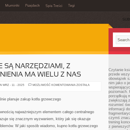
Muminki
Psajdack
Tagi
Spis Treści
SUB
 SĄ NARZĘDZIAMI, Z
Czytanie ksi
NIENIA MA WIELU Z NAS
przede wszys
obowiązek sz
nim jako o j
KOTŁY
 WRZ - 11 - 2025
MOŻLIWOŚĆ KOMENTOWANIA
ZOSTAŁA
wspierającyc
GRZEWCZE
SĄ
poziomach. K
NARZĘDZIAMI,
porządkują m
Z
lnie planuje zakup kotła grzewczego
zwiększają z
KTÓRYMI
DO
rozumieć św
CZYNIENIA
informacji do
MA
pewnością najważniejszym elementem całego centralnego
fragmentaryc
WIELU
Z
czymś znacz
kazuje się znacznym wyzwaniem, który jak się okazuje
NAS
trening konce
problemów. W jaki sposób wiadomo, kupno kotła grzewczego
z pierwszych