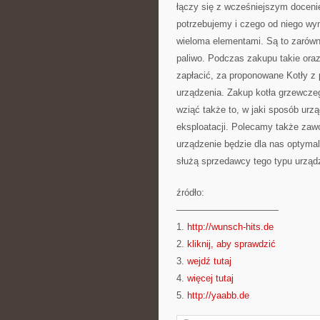
łączy się z wcześniejszym doceni
potrzebujemy i czego od niego wym
wieloma elementami. Są to zarówn
paliwo. Podczas zakupu takie ora
zapłacić, za proponowane Kotły z 
urządzenia. Zakup kotła grzewcze
wziąć także to, w jaki sposób urzą
eksploatacji. Polecamy także zawo
urządzenie będzie dla nas optymal
służą sprzedawcy tego typu urząd
źródło:
———————————
1.
http://wunsch-hits.de
2.
kliknij, aby sprawdzić
3.
wejdź tutaj
4.
więcej tutaj
5.
http://yaabb.de