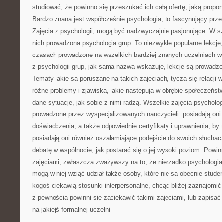
studiować, że powinno się przeszukać ich całą ofertę, jaką propo
Bardzo znana jest współcześnie psychologia, to fascynujący prze
Zajęcia z psychologii, mogą być nadzwyczajnie pasjonujące. W sz
nich prowadzona psychologia grup. To niezwykle popularne lekcje,
czasach prowadzone na wszelkich bardziej znanych uczelniach w
z psychologii grup, jak sama nazwa wskazuje, lekcje są prowadzo
Tematy jakie są poruszane na takich zajęciach, tyczą się relacji 
różne problemy i zjawiska, jakie następują w obrębie społeczeńst
dane sytuacje, jak sobie z nimi radzą. Wszelkie zajęcia psychol
prowadzone przez wyspecjalizowanych nauczycieli. posiadają oni 
doświadczenia, a także odpowiednie certyfikaty i uprawnienia, by
posiadają oni również oszałamiające podejście do swoich słuchac
debatę w wspólnocie, jak postarać się o jej wysoki poziom. Powin
zajęciami, zwłaszcza zważywszy na to, że nierzadko psychologia
mogą w niej wziąć udział także osoby, które nie są obecnie studen
kogoś ciekawią stosunki interpersonalne, chcąc bliżej zaznajomić 
z pewnością powinni się zaciekawić takimi zajęciami, lub zapisać
na jakiejś formalnej uczelni.