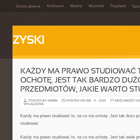
Archiwum
Madryt
Muminki
Psajdack
Strona główna
Spis
ZYSKI
KAŻDY MA PRAWO STUDIOWAĆ T
OCHOTĘ. JEST TAK BARDZO DUŻ
PRZEDMIOTÓW, JAKIE WARTO S
POSTED BY ADMIN
POSTED ON SIE - 5 - 2025
MOŻLIWOŚĆ K
WYŁĄCZONA
Każdy ma prawo studiować to, na co ma ochotę. Jest tak dużo pr
studiować
Każdy ma prawo studiować to, na co ma ochotę. Jest tak wiele pr