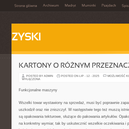
Archiwum
Madryt
Muminki
Psajdack
Strona główna
Spis
ZYSKI
KARTONY O RÓŻNYM PRZEZNAC
POSTED BY ADMIN
POSTED ON LIP - 12 - 2025
MOŻLIWOŚĆ 
WYŁĄCZONA
Funkcjonalne maszyny
Wszelki towar wystawiony na sprzedaż, musi być poprawnie zapa
uszkodził oraz nie zniszczył. W następstwie tego też muszą istnie
są opakowania tekturowe, służące do pakowania artykułów. Opako
na konkretny wymiar, tak by uskutecznić wszelkie oczekiwania i p