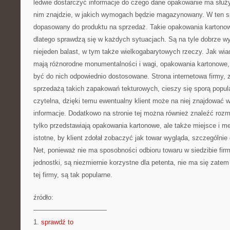
ledwie dostarczyć informacje do czego dane opakowanie ma służyć
nim znajdzie, w jakich wymogach będzie magazynowany. W ten sp
dopasowany do produktu na sprzedaż. Takie opakowania kartonowe
dlatego sprawdzą się w każdych sytuacjach. Są na tyle dobrze 
niejeden balast, w tym także wielkogabarytowych rzeczy. Jak wi
mają różnorodne monumentalności i wagi, opakowania kartonowe
być do nich odpowiednio dostosowane. Strona internetowa firmy, z
sprzedażą takich zapakowań tekturowych, cieszy się sporą popula
czytelna, dzięki temu ewentualny klient może na niej znajdować 
informacje. Dodatkowo na stronie tej można również znaleźć rozmai
tylko przedstawiają opakowania kartonowe, ale także miejsce i me
istotne, by klient zdołał zobaczyć jak towar wygląda, szczególni
Net, ponieważ nie ma sposobności odbioru towaru w siedzibie fir
jednostki, są niezmiernie korzystne dla petenta, nie ma się zatem 
tej firmy, są tak popularne.
źródło:
———————————
1.
sprawdź to