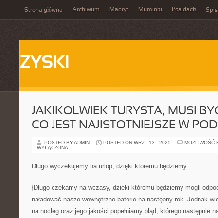
Archiwum
Madryt
Muminki
Psajdack
Strona główna
Spis
ZYSKI
JAKIKOLWIEK TURYSTA, MUSI B
CO JEST NAJISTOTNIEJSZE W P
POSTED BY ADMIN
POSTED ON WRZ - 13 - 2025
MOŻLIWOŚĆ 
WYŁĄCZONA
Długo wyczekujemy na urlop, dzięki któremu będziemy
{Długo czekamy na wczasy, dzięki któremu będziemy mogli odpo
naładować nasze wewnętrzne baterie na następny rok. Jednak wie
na nocleg oraz jego jakości popełniamy błąd, którego następnie 