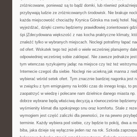
zróżnicowane, ponieważ są to bądź domki, lub również pokaźniejs
przybywają ludzie ze zróżnicowanych środowisk. Nie brakuje noc
każda miejscowość chociażby Krynica Górska ma swój hotel. Najp
wyjeżdżać, dzięki czemu będziemy prawidłowiej zorientowani gdzi
śpi.|Zdecydowana większość z nas kocha praktyczne klimaty, któ
znaleźć tylko w wybranych miejscach. Noclegi potrafimy łapać na
od ofert. Wskutek tego też jeżeli o wiele wcześniej planujemy dale
odpowiedniej wcześniej sobie zaklepać. Nie zawsze jednakże jest
tym wtenczas ryzykujemy jadąc na miejsce czy też też wstrzymu
Internecie czegoś dla siebie. Noclegi nie uciekną jak manna z nie
wybierać wśród setek ofert. Tym znacznie bardziej nagonka jest na
w związku z tym emigrujemy na krótki czas do innego kraju, to 
zaopatrzyć w wiedzę i polecane nam dzielnice danego miasta np. 
dobrze wybrane będą właściwą decyzją a równocześnie będziemy
wyśmienity klimat dla spokojnego snu oraz komfortu. Stale z reze
wymogiem jest część zaliczki dla pewności, że na pewno przy
terminie. Każdy wybiera pod siebie, czy będzie to pokój, dwa a 
biba, jaka dzieje się wyłącznie jeden raz na rok. Szkoda zaprzep