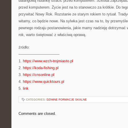
balangową hulankę stracić przed komputerem. Szkoda zaprzepas
przed komputerem. Życie jest na to stanowczo za krótkie. Do te
przywitać Nowy Rok. Rozstanie ze starym rokiem to rytuał. Trady
witamy, co będzie nowe. Na sylwka jest czas na to, by przemyśle
pewnego rodzaju postanowienia, jakie mamy nadzieję dotrzyma
rok, warto świętować z właściwą oprawą.
źródło:
———————————
1.
https://www.wzch-trojmiasto.pl
2.
https://koda-fishing.pl
3.
https://cnsonline.pl
4.
https://www.quicktours.pl
5.
link
CATEGORIES:
DZIWNE FORMACJE SKALNE
Comments are closed.