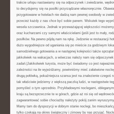
trakcie urlopu nastawiamy się na odpoczynek i zwiedzanie, wędr
to decydujemy się na posiłki przyrządzane własnoręcznie. Obawia
przygotowane w hotelach nie dadzą nam pewnej swobody w zwiedza
przecież każdy z nas chce być sobie panem. Wskutek tego wyprób
wesela szczawnica. Jednak w przeważającej większości możemy
oraz kucharzami czy samymi właścicielami (jeśli jest to mały, rod
posiłków. Na pewno pójdą nam na rękę. Jedzenie w restauracji hot
dużo wygodniejsze od uganiania się po mieście za godziwym loka
samodzielnego gotowania a w następnej kolejności także sprząta
jakkolwiek na wakacjach, a wówczas należy nam się odpoczyne
zadań.|Jakikolwiek turysta, może być świadomy co jest najważni
zależności na ile wyjeżdżamy, powinniśmy mieć załatwione noclegi
drugą połówką, pokaźniejsza szansa jest na znalezienie czegoś na
tak właściwie jedziemy z większą paczką ludzi, w następstwie teg
pomyśleć o tym uprzednio. Przykładowymi noclegami, obleganym
kraju są bezsprzecznie te w górach, gdzie aż roi się od wędrowcó
zagwarantować sobie chociażby należyty pokój zanim wyruszymy 
Mamy tam do dyspozycji w dobrym stanie noclegi, bo mieszkańcy
tylko czekają na okres świąteczny i zimowy by nas przyjąć. Noc