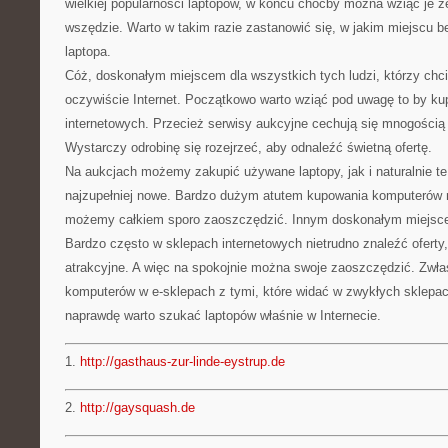
wielkiej popularności laptopów, w końcu choćby można wziąć je z
wszędzie. Warto w takim razie zastanowić się, w jakim miejscu 
laptopa.
Cóż, doskonałym miejscem dla wszystkich tych ludzi, którzy chci
oczywiście Internet. Początkowo warto wziąć pod uwagę to by ku
internetowych. Przecież serwisy aukcyjne cechują się mnogością 
Wystarczy odrobinę się rozejrzeć, aby odnaleźć świetną ofertę.
Na aukcjach możemy zakupić używane laptopy, jak i naturalnie te
najzupełniej nowe. Bardzo dużym atutem kupowania komputerów n
możemy całkiem sporo zaoszczędzić. Innym doskonałym miejscem
Bardzo często w sklepach internetowych nietrudno znaleźć oferty
atrakcyjne. A więc na spokojnie można swoje zaoszczędzić. Zwła
komputerów w e-sklepach z tymi, które widać w zwykłych sklepac
naprawdę warto szukać laptopów właśnie w Internecie.
1.
http://gasthaus-zur-linde-eystrup.de
2.
http://gaysquash.de