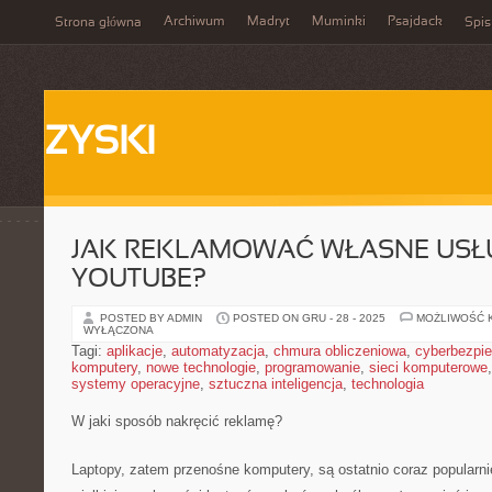
Archiwum
Madryt
Muminki
Psajdack
Strona główna
Spis
ZYSKI
JAK REKLAMOWAĆ WŁASNE USŁ
YOUTUBE?
POSTED BY ADMIN
POSTED ON GRU - 28 - 2025
MOŻLIWOŚĆ 
WYŁĄCZONA
Tagi:
aplikacje
,
automatyzacja
,
chmura obliczeniowa
,
cyberbezpi
komputery
,
nowe technologie
,
programowanie
,
sieci komputerowe
systemy operacyjne
,
sztuczna inteligencja
,
technologia
W jaki sposób nakręcić reklamę?
Laptopy, zatem przenośne komputery, są ostatnio coraz popularnie