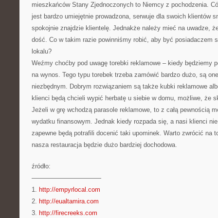
mieszkańców Stany Zjednoczonych to Niemcy z pochodzenia. Cóż,
jest bardzo umiejętnie prowadzona, serwuje dla swoich klientów 
spokojnie znajdzie klientelę. Jednakże należy mieć na uwadze, ż
dość. Co w takim razie powinniśmy robić, aby być posiadaczem s
lokalu?
Weźmy choćby pod uwagę torebki reklamowe – kiedy będziemy pod
na wynos. Tego typu torebek trzeba zamówić bardzo dużo, są o
niezbędnym. Dobrym rozwiązaniem są także kubki reklamowe albo
klienci będą chcieli wypić herbatę u siebie w domu, możliwe, że 
Jeżeli w grę wchodzą parasole reklamowe, to z całą pewnością 
wydatku finansowym. Jednak kiedy rozpada się, a nasi klienci nie
zapewne będą potrafili docenić taki upominek. Warto zwrócić na
nasza restauracja będzie dużo bardziej dochodowa.
źródło:
———————————
1.
http://empyrlocal.com
2.
http://eualtamira.com
3.
http://firecreeks.com