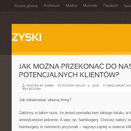
Archiwum
Madryt
Muminki
Psajdack
Strona główna
Spis
ZYSKI
JAK MOŻNA PRZEKONAĆ DO NA
POTENCJALNYCH KLIENTÓW?
POSTED BY ADMIN
POSTED ON LIP - 6 - 2025
MOŻLIWOŚĆ K
WYŁĄCZONA
Jak reklamować własną firmę?
Załóżmy w takim razie, że jesteś posiadaczem takiego lokalu, w
amerykańskie jedzenie. A więc np. hamburgery. Chociaż należy o
hamburgery to niemiecki przysmak – najzwyczajniej w świecie kil