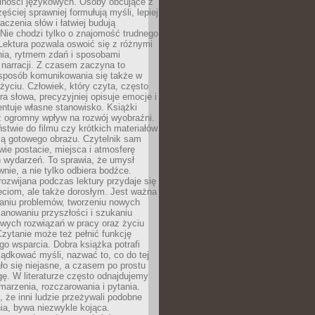
lności językowych. Osoby obcujące z
ęściej sprawniej formułują myśli, lepiej
aczenia słów i łatwiej budują
Nie chodzi tylko o znajomość trudnego
Lektura pozwala oswoić się z różnymi
nia, rytmem zdań i sposobami
narracji. Z czasem zaczyna to
sposób komunikowania się także w
yciu. Człowiek, który czyta, często
era słowa, precyzyjniej opisuje emocje i
entuje własne stanowisko. Książki
ż ogromny wpływ na rozwój wyobraźni.
stwie do filmu czy krótkich materiałów
ją gotowego obrazu. Czytelnik sam
wie postacie, miejsca i atmosferę
 wydarzeń. To sprawia, że umysł
wnie, a nie tylko odbiera bodźce.
ozwijana podczas lektury przydaje się
ieciom, ale także dorosłym. Jest ważna
aniu problemów, tworzeniu nowych
anowaniu przyszłości i szukaniu
owych rozwiązań w pracy oraz życiu
zytanie może też pełnić funkcję
o wsparcia. Dobra książka potrafi
ądkować myśli, nazwać to, co do tej
o się niejasne, a czasem po prostu
gę. W literaturze często odnajdujemy
 marzenia, rozczarowania i pytania.
że inni ludzie przeżywali podobne
ia, bywa niezwykle kojąca.