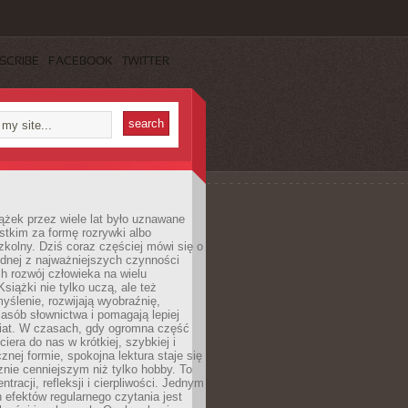
SCRIBE
FACEBOOK
TWITTER
ążek przez wiele lat było uznawane
tkim za formę rozrywki albo
kolny. Dziś coraz częściej mówi się o
ednej z najważniejszych czynności
h rozwój człowieka na wielu
siążki nie tylko uczą, ale też
yślenie, rozwijają wyobraźnię,
asób słownictwa i pomagają lepiej
iat. W czasach, gdy ogromna część
ciera do nas w krótkiej, szybkiej i
znej formie, spokojna lektura staje się
nie cenniejszym niż tylko hobby. To
ntracji, refleksji i cierpliwości. Jednym
 efektów regularnego czytania jest