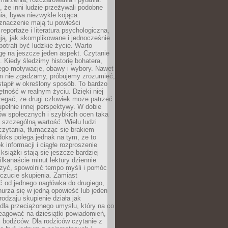
że inni ludzie przeżywali podobne
ia, bywa niezwykle kojąca.
znaczenie mają tu powieści
reportaże i literatura psychologiczna,
ją, jak skomplikowane i jednocześnie
potrafi być ludzkie życie. Warto
ę na jeszcze jeden aspekt. Czytanie
. Kiedy śledzimy historię bohatera,
ego motywacje, obawy i wybory. Nawet
nim nie zgadzamy, próbujemy zrozumieć,
tąpił w określony sposób. To bardzo
tność w realnym życiu. Dzięki niej
rzegać, że drugi człowiek może patrzeć
upełnie innej perspektywy. W dobie
ów społecznych i szybkich ocen taka
szczególną wartość. Wielu ludzi
czytania, tłumacząc się brakiem
oks polega jednak na tym, że to
k informacji i ciągłe rozproszenie
 książki stają się jeszcze bardziej
ilkanaście minut lektury dziennie
szyć, spowolnić tempo myśli i pomóc
czucie skupienia. Zamiast
ć od jednego nagłówka do drugiego,
nurza się w jedną opowieść lub jeden
rodzaju skupienie działa jak
dla przeciążonego umysłu, który na co
eagować na dziesiątki powiadomień,
 bodźców. Dla rodziców czytanie z