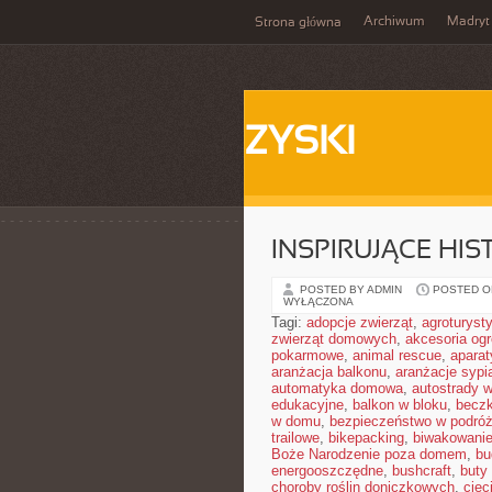
Archiwum
Madryt
Strona główna
ZYSKI
INSPIRUJĄCE HI
POSTED BY ADMIN
POSTED ON
WYŁĄCZONA
Tagi:
adopcje zwierząt
,
agroturyst
zwierząt domowych
,
akcesoria og
pokarmowe
,
animal rescue
,
aparat
aranżacja balkonu
,
aranżacje sypia
automatyka domowa
,
autostrady 
edukacyjne
,
balkon w bloku
,
becz
w domu
,
bezpieczeństwo w podró
trailowe
,
bikepacking
,
biwakowani
Boże Narodzenie poza domem
,
bu
energooszczędne
,
bushcraft
,
buty
choroby roślin doniczkowych
,
cięc