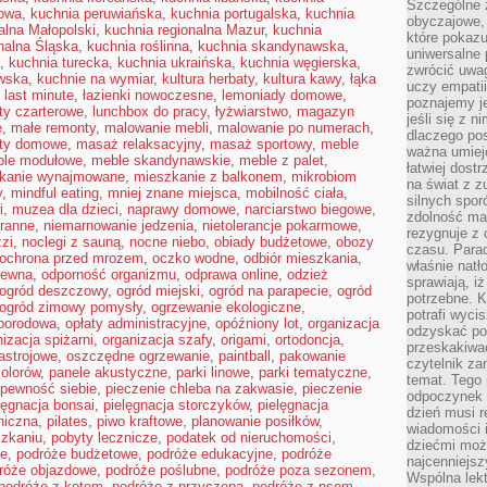
Szczególne 
towa
,
kuchnia peruwiańska
,
kuchnia portugalska
,
kuchnia
obyczajowe, 
alna Małopolski
,
kuchnia regionalna Mazur
,
kuchnia
które pokazu
nalna Śląska
,
kuchnia roślinna
,
kuchnia skandynawska
,
uniwersalne 
,
kuchnia turecka
,
kuchnia ukraińska
,
kuchnia węgierska
,
zwrócić uwag
wska
,
kuchnie na wymiar
,
kultura herbaty
,
kultura kawy
,
łąka
uczy empatii
,
last minute
,
łazienki nowoczesne
,
lemoniady domowe
,
poznajemy j
oty czarterowe
,
lunchbox do pracy
,
łyżwiarstwo
,
magazyn
jeśli się z 
e
,
małe remonty
,
malowanie mebli
,
malowanie po numerach
,
dlaczego pos
ty domowe
,
masaż relaksacyjny
,
masaż sportowy
,
meble
ważna umieję
le modułowe
,
meble skandynawskie
,
meble z palet
,
łatwiej dost
kanie wynajmowane
,
mieszkanie z balkonem
,
mikrobiom
na świat z z
y
,
mindful eating
,
mniej znane miejsca
,
mobilność ciała
,
silnych spor
i
,
muzea dla dzieci
,
naprawy domowe
,
narciarstwo biegowe
,
zdolność ma 
ranne
,
niemarnowanie jedzenia
,
nietolerancje pokarmowe
,
rezygnuje z 
zzi
,
noclegi z sauną
,
nocne niebo
,
obiady budżetowe
,
obozy
czasu. Parad
ochrona przed mrozem
,
oczko wodne
,
odbiór mieszkania
,
właśnie natło
rewna
,
odporność organizmu
,
odprawa online
,
odzież
sprawiają, iż
ogród deszczowy
,
ogród miejski
,
ogród na parapecie
,
ogród
potrzebne. K
ogród zimowy pomysły
,
ogrzewanie ekologiczne
,
potrafi wyci
oporodowa
,
opłaty administracyjne
,
opóźniony lot
,
organizacja
odzyskać po
izacja spiżarni
,
organizacja szafy
,
origami
,
ortodoncja
,
przeskakiwa
astrojowe
,
oszczędne ogrzewanie
,
paintball
,
pakowanie
czytelnik za
kolorów
,
panele akustyczne
,
parki linowe
,
parki tematyczne
,
temat. Tego 
pewność siebie
,
pieczenie chleba na zakwasie
,
pieczenie
odpoczynek 
lęgnacja bonsai
,
pielęgnacja storczyków
,
pielęgnacja
dzień musi r
hiczna
,
pilates
,
piwo kraftowe
,
planowanie posiłków
,
wiadomości i
szkaniu
,
pobyty lecznicze
,
podatek od nieruchomości
,
dziećmi moż
ne
,
podróże budżetowe
,
podróże edukacyjne
,
podróże
najcenniejsz
róże objazdowe
,
podróże poślubne
,
podróże poza sezonem
,
Wspólna lekt
podróże z kotem
,
podróże z przyczepą
,
podróże z psem
,