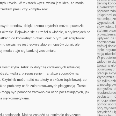
o trybu życia. W tekstach wyczuwalna jest idea, że moda
trening konce
z pierwszych
 źródłem presji czy kompleksów.
poprawa zdo
książkami cz
rozumieją zn
wypowiedzi. 
owych trendów, dzięki czemu czytelnik może sprawdzić,
słownictwa. 
stylami pisa
okresie. Pojawiają się tu treści o wiośnie, o stylizacjach na
prowadzenia 
odatkach do konkretnych okazji oraz o tym, jak adaptować
wpływać na 
codziennym ż
emu serwis nie jest jedynie zbiorem opisów ubrań, ale
trafniej dobi
lepiej argum
j moda staje się bardziej zrozumiała.
mają równie
W przeciwień
wideo nie da
tworzy w gło
 kosmetyka. Artykuły dotyczą codziennych rytuałów,
opisywanych
pracuje akty
trzeb, walki z przesuszeniem, a także sposobów na
Wyobraźnia r
 Czytelnik może trafić na teksty o skórze trądzikowej, co
nie tylko dz
w rozwiązyw
óżne problemy osób zainteresowanych pielęgnacją. Treści
pomysłów, pl
go mogą być pomocne zarówno dla osób początkujących, jak
niestandard
osobistym. C
ują się kosmetykami.
emocjonalneg
pomóc uporz
pory wydawał
przynieść ul
elu odsłonach. Można znaleźć tu inspiracje dotyczące
własne lęki,