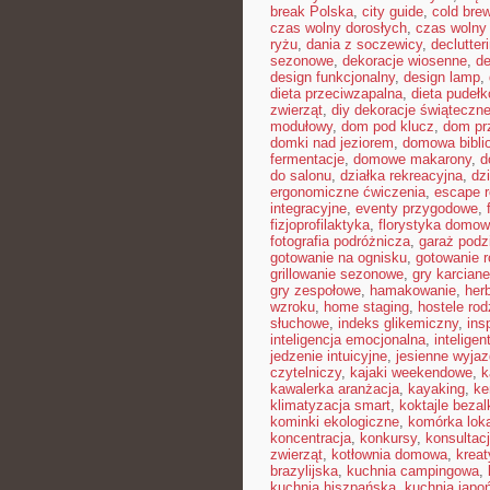
break Polska
,
city guide
,
cold bre
czas wolny dorosłych
,
czas wolny 
ryżu
,
dania z soczewicy
,
declutter
sezonowe
,
dekoracje wiosenne
,
de
design funkcjonalny
,
design lamp
,
dieta przeciwzapalna
,
dieta pudeł
zwierząt
,
diy dekoracje świąteczn
modułowy
,
dom pod klucz
,
dom pr
domki nad jeziorem
,
domowa bibli
fermentacje
,
domowe makarony
,
d
do salonu
,
działka rekreacyjna
,
dz
ergonomiczne ćwiczenia
,
escape 
integracyjne
,
eventy przygodowe
,
fizjoprofilaktyka
,
florystyka domo
fotografia podróżnicza
,
garaż pod
gotowanie na ognisku
,
gotowanie r
grillowanie sezonowe
,
gry karciane
gry zespołowe
,
hamakowanie
,
her
wzroku
,
home staging
,
hostele rod
słuchowe
,
indeks glikemiczny
,
ins
inteligencja emocjonalna
,
inteligen
jedzenie intuicyjne
,
jesienne wyjaz
czytelniczy
,
kajaki weekendowe
,
k
kawalerka aranżacja
,
kayaking
,
ke
klimatyzacja smart
,
koktajle beza
kominki ekologiczne
,
komórka lok
koncentracja
,
konkursy
,
konsultac
zwierząt
,
kotłownia domowa
,
krea
brazylijska
,
kuchnia campingowa
,
kuchnia hiszpańska
,
kuchnia japo