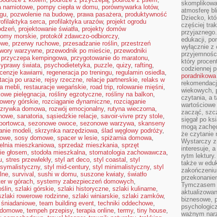
skomplikowan
a namiotowe
,
pompy ciepła w domu
,
porównywarka lotów
,
atmosferę bl
ngu
,
pozwolenie na budowę
,
prawa pasażera
,
produktywność
Dziecko, któ
rofilaktyka serca
,
profilaktyka urazów
,
projekt ogrodu
częściej trak
odzeń
,
projektowanie światła
,
projekty domów
przyjaznego.
romy morskie
,
protokół zdawczo-odbiorczy
,
edukacji, po
owe
,
przerwy ruchowe
,
przesadzanie roślin
,
przestrzeń
wyłącznie z 
twory warzywne
,
przewodnik po mieście
,
przewodniki
przyjemnośc
,
przyczepa kempingowa
,
przygotowanie do maratonu
,
który procent
zyprawy świata
,
psychodietetyka
,
puzzle
,
quizy
,
rafting
,
codziennej p
cenzje kawiarni
,
regeneracja po treningu
,
regulamin osiedla
,
poradnikowa
itacja po urazie
,
rejsy rzeczne
,
relacje partnerskie
,
relaks w
rekomendacj
a mebli
,
restauracje wegańskie
,
road trip
,
rolowanie mięśni
,
wiekowych, 
kowe pielęgnacja
,
rośliny egzotyczne
,
rośliny na balkon
,
czytania, a 
rowery górskie
,
rozciąganie dynamiczne
,
rozciąganie
wartościowe 
ozrywka domowa
,
rozwój emocjonalny
,
rutyna wieczorna
,
zacząć, szcz
onowe
,
sanatoria
,
sąsiedzkie relacje
,
savoir-vivre przy stole
,
sięgał po k
portowca
,
sezonowe owoce
,
sezonowe warzywa
,
skanseny
mogą zachęc
anie modeli
,
skrzynka narzędziowa
,
ślad węglowy podróży
,
że czytanie n
kowe
,
sosy domowe
,
spacer w lesie
,
spiżarnia domowa
,
Wystarczy z
ielnia mieszkaniowa
,
sprzedaż mieszkania
,
sprzęt
interesuje, 
ie głosem
,
stodoła mieszkalna
,
stomatologia zachowawcza
,
rytm lektury
u
,
stres przewlekły
,
styl art deco
,
styl coastal
,
styl
także w eduk
ksymalistyczny
,
styl mid-century
,
styl minimalistyczny
,
styl
zakończeniu 
lne
,
survival
,
sushi w domu
,
suszone kwiaty
,
światło
przekonanie
ter w górach
,
systemy zabezpieczeń domowych
,
Tymczasem w
oślin
,
szlaki górskie
,
szlaki historyczne
,
szlaki kulinarne
,
aktualizowan
szlaki rowerowe rodzinne
,
szlaki winiarskie
,
szlaki zamków
,
biznesowe, 
i śniadaniowe
,
team building event
,
techniki oddechowe
,
psychologicz
a domowe
,
tempeh przepisy
,
terapia online
,
termy
,
tiny house
,
ważnym narz