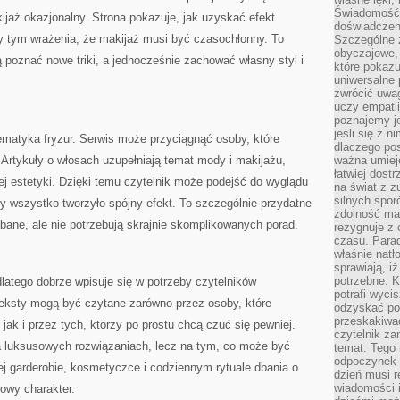
Świadomość, 
jaż okazjonalny. Strona pokazuje, jak uzyskać efekt
doświadczen
zy tym wrażenia, że makijaż musi być czasochłonny. To
Szczególne 
obyczajowe, 
ą poznać nowe triki, a jednocześnie zachować własny styl i
które pokazu
uniwersalne 
zwrócić uwag
uczy empatii
poznajemy j
jeśli się z 
ematyka fryzur. Serwis może przyciągnąć osoby, które
dlaczego pos
Artykuły o włosach uzupełniają temat mody i makijażu,
ważna umieję
łatwiej dost
ej estetyki. Dzięki temu czytelnik może podejść do wyglądu
na świat z z
silnych spor
by wszystko tworzyło spójny efekt. To szczególnie przydatne
zdolność ma 
bane, ale nie potrzebują skrajnie skomplikowanych porad.
rezygnuje z 
czasu. Parad
właśnie natło
sprawiają, iż
potrzebne. K
dlatego dobrze wpisuje się w potrzeby czytelników
potrafi wyci
Teksty mogą być czytane zarówno przez osoby, które
odzyskać po
przeskakiwa
 jak i przez tych, którzy po prostu chcą czuć się pewniej.
czytelnik za
na luksusowych rozwiązaniach, lecz na tym, co może być
temat. Tego 
odpoczynek 
j garderobie, kosmetyczce i codziennym rytuale dbania o
dzień musi r
wiadomości i
iowy charakter.