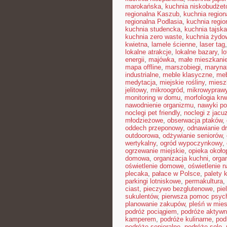
marokańska
,
kuchnia niskobudże
regionalna Kaszub
,
kuchnia region
regionalna Podlasia
,
kuchnia regio
kuchnia studencka
,
kuchnia tajska
kuchnia zero waste
,
kuchnia żydo
kwietna
,
lamele ścienne
,
laser tag
lokalne atrakcje
,
lokalne bazary
,
l
energii
,
majówka
,
małe mieszkani
mapa offline
,
marszobiegi
,
maryna
industrialne
,
meble klasyczne
,
meb
medytacja
,
miejskie rośliny
,
miesz
jelitowy
,
mikroogród
,
mikrowypraw
monitoring w domu
,
morfologia krw
nawodnienie organizmu
,
nawyki po
noclegi pet friendly
,
noclegi z jacu
młodzieżowe
,
obserwacja ptaków
,
oddech przeponowy
,
odnawianie d
outdoorowa
,
odżywianie seniorów
,
wertykalny
,
ogród wypoczynkowy
,
ogrzewanie miejskie
,
opieka okoł
domowa
,
organizacja kuchni
,
organ
oświetlenie domowe
,
oświetlenie n
plecaka
,
pałace w Polsce
,
palety 
parkingi lotniskowe
,
permakultura
,
ciast
,
pieczywo bezglutenowe
,
pie
sukulentów
,
pierwsza pomoc psyc
planowanie zakupów
,
pleśń w mie
podróż pociągiem
,
podróże aktyw
kamperem
,
podróże kulinarne
,
pod
podróże senioralne
,
podróże solo
,