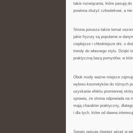
takie rozwiązania, które pasują d
powinna służyć człowiekowi, a nie
Strona porusza także temat sezon
jakie fryzury są popularne w danym 
cieplejsze i chłodniejsze dni, o d
trendy do własnego stylu. Dzięki t
praktyczną bazą pomysłów, w które
Obok mody ważne miejsce zajmuje
wyboru kosmetyków do różnych po
uzyskanie efektu promiennej skóry.
sprawia, że strona odpowiada na r
mają charakter praktyczny, dlate
i dla tych, które od dawna interes
Serwis opisuje również wizaż w wi