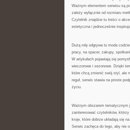
Ważnym elementem serwisu są pora
zależy wyłącznie od rozmiaru met
Czytelnik znajdzie tu treści o akce
estetyczna i jednocześnie inspiruj
Dużą rolę odgrywa tu moda codzie
pracy, na spacer, zakupy, spotkani
W artykułach pojawiają się pomysł
wieczorowe i sezonowe. Dzięki t
które chcą zmienić swój styl, al
reguł, serwis stawia na proste p
życiu.
Ważnym obszarem tematycznym jest
zainteresować czytelników, którzy
kroje, które dobrze układają się n
Serwis zachęca do tego, aby nie 