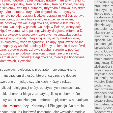
sy samochodowe
,
travel blogger
,
trawnik naturalny
,
trekking
,
Pozwalają sp
ning funkcjonalny
,
trening kettlebell
,
trening kobiet
,
trening
zrozumieć m
ng seniorów
,
trening z gumami
,
turystyka filmowa
,
turystyka
nauczyć się
urystyka literacka
,
turystyka przyrodnicza
,
turystyka
lub po prost
,
ukryte perełki
,
uprawa kiełków
,
uprawa mikroliści
,
uprawa
Czytanie wp
pomidorów
,
uprawa truskawek
,
uszczelnianie okien
,
analityczneg
da postawy
,
wakacje egzotyczne
,
wakacje last minute
,
śledzić wątk
emium
,
wakacje w górach
,
wakacje w Polsce
,
wentylacja
postacie i 
ilgoć w domu
,
wine pairing
,
winiety drogowe
,
witamina D
,
aktywizuje r
p survivalowy
,
wsparcie kryzysowe
,
wspinaczka górska
,
mózg pracuj
nie zębów
,
wyjazdy integracyjne
,
wyjazdy weekendowe
,
sposób. Nie 
ekologiczny
,
yoga w ogrodzie
,
zakupy spożywcze online
,
polecana jak
u
,
zapasy żywności
,
zasłony i firany
,
zbieranie deszczówki
,
sprawność in
alne
,
zdrowie oczu
,
zdrowie słuchu
,
zdrowie w podróży
,
życia. Oczy
p
,
zgłoszenie budowy
,
zgubiony bagaż
,
zielone szkoły
,
wszystkich p
ie z dziećmi
,
zwierzęta egzotyczne
,
zwierzęta hodowlane
,
może stanow
t domowych
,
żywopłot
umysłową. K
złożoności ś
t ubiorowi, pielęgnacji, preparatom pielęgnacyjnym,
często upras
szybkich ocen
m inspiracjom dla osób, które chcą czuć się dobrze
pokazują, ż
stworzone z myślą o czytelnikach, którzy szukają
warstw. Dzię
podatny na m
lizacji, pielęgnacji skóry, estetycznych inspiracji oraz
samodzielne
czasach nadm
 lekki charakter bloga z tematyką bliską osobom, które
odróżniania 
zych sylwetek, codziennym komfortem i pięknem w naturalnym
powierzchown
kompetencją.
storie i Metamorfozy
i Kosmetyki i Pielęgnacja. Na stronie
stron tygodn
yczące tego, jak budować garderobę, aby wyglądać modnie.
Wystarczy z