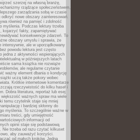
ojrzeć szerzej na własną branżę,
echanizmy rządzące społeczeństwem,
 lepszego zarządzania sobą w czasie
u odkryć nowe obszary zainteresowań.
ływa również na pamięć i zdolność
o myślenia. Podczas lektury trzeba
i, kojarzyć fakty, zapamiętywać
przewidywać konsekwencje zdarzeń. To
óżne obszary umysłu i sprawia, że
e intensywnie, ale w uporządkowany
bez powodu lektura jest często
o jedna z aktywności wspierających
telektualną w późniejszych latach
wiście sama książka nie rozwiąże
roblemów, ale regularne czytanie
ić ważny element dbania o kondycję
siążki uczą także pokory wobec
wiata. Krótkie internetowe komentarze
zczają rzeczywistość do kilku haseł i
. Dobra literatura, reportaż lub esej
e większość ważnych spraw ma wiele
ki temu czytelnik staje się mniej
anipulację i bardziej skłonny do
go myślenia. To szczególnie ważne w
iaru treści, gdy umiejętność
wartościowych informacji od
ych opinii staje się podstawową
 Nie trzeba od razu czytać kilkuset
iowo, aby zauważyć korzyści.
acząć od małych kroków. Jedna