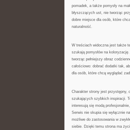
pomadek, a także pomysły na maki
błyszczących ust, nie tworząc pr
dobre miejsce dla osób, które chc
naturalność.
W treściach widoczna jest także t
szukają pomysłów na koloryzację. 
tworząc pełniejszy obraz codzienn
całościowo: dobrać dodatki tak, a
dla osób, które chcą wyglądać zad
Charakter strony jest przystępny, 
szukających szybkich inspiracji. 
interesują się modą profesjonalnie,
Serwis nie skupia się wyłącznie 
możliwe do zastosowania w zwykłe
siebie. Dzięki temu strona ma życ