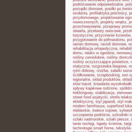
podróżowanie odpowiedzialne
,
pol
porządki domowe
,
posiłki po treni
osobista
,
profilaktyka próchnicy
,
p
przydomowego
,
projektowanie ogr
nowoczesnych
,
projekty wnętrz
,
p
przechowywanie
,
przeprawy prom
otwarta
,
przetwory owocowe
,
prze
turystyczne
,
przycinanie krzewów
przygotowanie do półmaratonu
,
pr
ramen domowy
,
ravioli domowe
,
re
rehabilitacja ortopedyczna
,
rehabil
domu
,
relaks w ogrodzie
,
renowacj
rośliny cieniolubne
,
rośliny donicz
rośliny oczyszczające powietrze
,
statyczne
,
rozgrzewka biegowa
,
r
rytm dobowy
,
rzeźba
,
sałatki sez
ściółkowanie
,
scrapbooking
,
sen s
regionalne
,
skład produktów
,
skład
slow travel
,
śniadania wysokobiał
spływy kajakowe rodzinne
,
spółdz
trekkingowy
,
stabilizacja
,
sterowan
street food azjatycki
,
strefa relaks
eklektyczny
,
styl japandi
,
styl ma
modern farmhouse
,
superfood loka
niebieskie
,
świece sojowe
,
sylwes
szczepienia podróżne
,
szkodniki r
szlaki nadmorskie
,
szlaki piesze
,
tanie noclegi
,
tapety ścienne
,
targ
technologie smart home
,
tekstyli