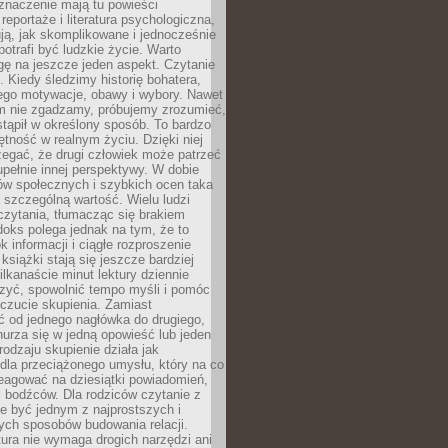
znaczenie mają tu powieści
reportaże i literatura psychologiczna,
ją, jak skomplikowane i jednocześnie
potrafi być ludzkie życie. Warto
ę na jeszcze jeden aspekt. Czytanie
. Kiedy śledzimy historię bohatera,
ego motywacje, obawy i wybory. Nawet
nim nie zgadzamy, próbujemy zrozumieć,
tąpił w określony sposób. To bardzo
tność w realnym życiu. Dzięki niej
rzegać, że drugi człowiek może patrzeć
upełnie innej perspektywy. W dobie
ów społecznych i szybkich ocen taka
szczególną wartość. Wielu ludzi
czytania, tłumacząc się brakiem
oks polega jednak na tym, że to
k informacji i ciągłe rozproszenie
 książki stają się jeszcze bardziej
ilkanaście minut lektury dziennie
szyć, spowolnić tempo myśli i pomóc
czucie skupienia. Zamiast
ć od jednego nagłówka do drugiego,
nurza się w jedną opowieść lub jeden
rodzaju skupienie działa jak
dla przeciążonego umysłu, który na co
eagować na dziesiątki powiadomień,
 bodźców. Dla rodziców czytanie z
e być jednym z najprostszych i
ych sposobów budowania relacji.
ura nie wymaga drogich narzędzi ani