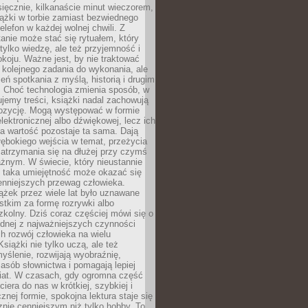
ięcznie, kilkanaście minut wieczorem,
ążki w torbie zamiast bezwiednego
elefon w każdej wolnej chwili. Z
nie może stać się rytuałem, który
 tylko wiedzę, ale też przyjemność i
koju. Ważne jest, by nie traktować
 kolejnego zadania do wykonania, ale
zeń spotkania z myślą, historią i drugim
. Choć technologia zmienia sposób, w
jemy treści, książki nadal zachowują
ozycję. Mogą występować w formie
elektronicznej albo dźwiękowej, lecz ich
a wartość pozostaje ta sama. Dają
ębokiego wejścia w temat, przeżycia
zatrzymania się na dłużej przy czymś
żnym. W świecie, który nieustannie
, taka umiejętność może okazać się
enniejszych przewag człowieka.
ążek przez wiele lat było uznawane
tkim za formę rozrywki albo
kolny. Dziś coraz częściej mówi się o
ednej z najważniejszych czynności
h rozwój człowieka na wielu
siążki nie tylko uczą, ale też
yślenie, rozwijają wyobraźnię,
asób słownictwa i pomagają lepiej
iat. W czasach, gdy ogromna część
ciera do nas w krótkiej, szybkiej i
znej formie, spokojna lektura staje się
nie cenniejszym niż tylko hobby. To