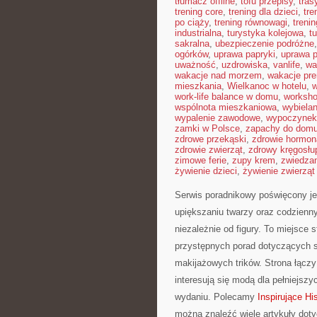
tłumacz offline
,
tofu przepisy
,
tra
trening core
,
trening dla dzieci
,
tre
po ciąży
,
trening równowagi
,
treni
industrialna
,
turystyka kolejowa
,
t
sakralna
,
ubezpieczenie podróżne
ogórków
,
uprawa papryki
,
uprawa 
uważność
,
uzdrowiska
,
vanlife
,
wa
wakacje nad morzem
,
wakacje pr
mieszkania
,
Wielkanoc w hotelu
,
w
work-life balance w domu
,
worksho
wspólnota mieszkaniowa
,
wybiela
wypalenie zawodowe
,
wypoczynek 
zamki w Polsce
,
zapachy do dom
zdrowe przekąski
,
zdrowie hormon
zdrowie zwierząt
,
zdrowy kręgosłu
zimowe ferie
,
zupy krem
,
zwiedzan
żywienie dzieci
,
żywienie zwierzą
Serwis poradnikowy poświęcony jes
upiększaniu twarzy oraz codzienny
niezależnie od figury. To miejsce 
przystępnych porad dotyczących sty
makijażowych trików. Strona łączy
interesują się modą dla pełniejs
wydaniu. Polecamy
Inspirujące Hi
można znaleźć wiele artykuły dot