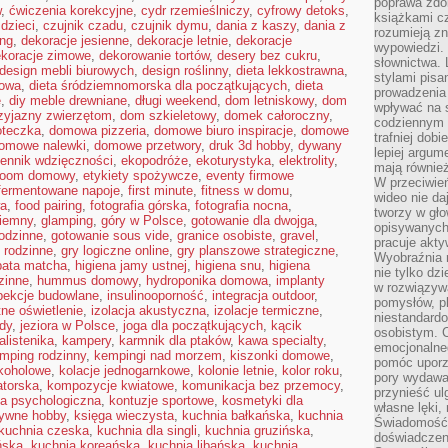
poprawa zdo
w
,
ćwiczenia korekcyjne
,
cydr rzemieślniczy
,
cyfrowy detoks
,
książkami cz
dzieci
,
czujnik czadu
,
czujnik dymu
,
dania z kaszy
,
dania z
rozumieją zn
ing
,
dekoracje jesienne
,
dekoracje letnie
,
dekoracje
wypowiedzi. 
koracje zimowe
,
dekorowanie tortów
,
desery bez cukru
,
słownictwa. 
design mebli biurowych
,
design roślinny
,
dieta lekkostrawna
,
stylami pisa
kowa
,
dieta śródziemnomorska dla początkujących
,
dieta
prowadzenia 
e
,
diy meble drewniane
,
długi weekend
,
dom letniskowy
,
dom
wpływać na 
zyjazny zwierzętom
,
dom szkieletowy
,
domek całoroczny
,
codziennym ż
oteczka
,
domowa pizzeria
,
domowe biuro inspiracje
,
domowe
trafniej dobi
omowe nalewki
,
domowe przetwory
,
druk 3d hobby
,
dywany
lepiej argum
iennik wdzięczności
,
ekopodróże
,
ekoturystyka
,
elektrolity
,
mają równie
room domowy
,
etykiety spożywcze
,
eventy firmowe
W przeciwień
fermentowane napoje
,
first minute
,
fitness w domu
,
wideo nie da
wa
,
food pairing
,
fotografia górska
,
fotografia nocna
,
tworzy w gło
ziemny
,
glamping
,
góry w Polsce
,
gotowanie dla dwojga
,
opisywanych
odzinne
,
gotowanie sous vide
,
granice osobiste
,
gravel
,
pracuje akty
 rodzinne
,
gry logiczne online
,
gry planszowe strategiczne
,
Wyobraźnia r
bata matcha
,
higiena jamy ustnej
,
higiena snu
,
higiena
nie tylko dz
zinne
,
hummus domowy
,
hydroponika domowa
,
implanty
w rozwiązyw
pekcje budowlane
,
insulinooporność
,
integracja outdoor
,
pomysłów, pl
tne oświetlenie
,
izolacja akustyczna
,
izolacje termiczne
,
niestandard
dy
,
jeziora w Polsce
,
joga dla początkujących
,
kącik
osobistym. C
alistenika
,
kampery
,
karmnik dla ptaków
,
kawa specialty
,
emocjonalneg
mping rodzinny
,
kempingi nad morzem
,
kiszonki domowe
,
pomóc uporz
lkoholowe
,
kolacje jednogarnkowe
,
kolonie letnie
,
kolor roku
,
pory wydawał
atorska
,
kompozycje kwiatowe
,
komunikacja bez przemocy
,
przynieść ul
ja psychologiczna
,
kontuzje sportowe
,
kosmetyki dla
własne lęki,
tywne hobby
,
księga wieczysta
,
kuchnia bałkańska
,
kuchnia
Świadomość, 
kuchnia czeska
,
kuchnia dla singli
,
kuchnia gruzińska
,
doświadczen
ńska
,
kuchnia koreańska
,
kuchnia libańska
,
kuchnia