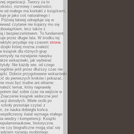
ej organizacji. Tworzy za to
iskości, rozmowy i uważności.
re od małego ma kontakt z książkami,
tuje je jako coś naturalnego i
 Później łatwiej odnajduje się w
nieważ czytanie nie kojarzy mu się
obowiązkiem, lecz także z
ią i bezpieczeństwem. To fundament,
uje przez długie lata. W środku tej
raktyki przydaje się czasem
strona
dzięki której można znaleźć
e książek dla różnych grup
pomysły na rozwijanie nawyku
także wskazówki, jak wybierać
tytuły. Nie każdy wie, od czego
ególnie jeśli przez dłuższy czas nie
siążki. Dobrze przygotowane wskazówki
ić do pierwszych kroków i pokazać,
ie musi być trudne ani elitarne.
naleźć temat, który naprawdę
a potem dać sobie czas na wejście w
. Znaczenie książek widoczne jest
acji dorosłych. Wiele osób po
szkoły przestaje czytać z
m, że nauka dobiegła końca.
spółczesny świat wymaga stałego
ia wiedzy i kompetencji. Książki
popularnonaukowe, historyczne,
ne czy biograficzne mogą stać się
ędziem rozwoju osobistego.