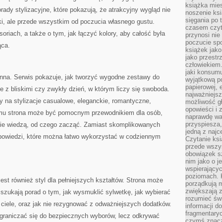
książka mies
dy stylizacyjne, które pokazują, że atrakcyjny wygląd nie
noszenie ksi
sięgania po t
ki, ale przede wszystkim od poczucia własnego gustu.
czasem czyta
soriach, a także o tym, jak łączyć kolory, aby całość była
przynosi nie
poczucie spo
ąca.
książek jako
jako przestr
człowiekiem
jaki konsumu
nna. Serwis pokazuje, jak tworzyć wygodne zestawy do
wyjątkową p
papierowej, 
e z bliskimi czy zwykły dzień, w którym liczy się swoboda.
najważniejsz
y na stylizacje casualowe, eleganckie, romantyczne,
możliwość gł
opowieści i 
emu strona może być pomocnym przewodnikiem dla osób,
naprawdę wa
przyspiesza
e nie wiedzą, od czego zacząć. Zamiast skomplikowanych
jedną z najc
odpowiedzi, które można łatwo wykorzystać w codziennym
Czytanie ksi
przede wszys
obowiązek sz
nim jako o j
wspierającyc
poziomach. K
 również styl dla pełniejszych kształtów. Strona może
porządkują m
zwiększają z
 szukają porad o tym, jak wysmuklić sylwetkę, jak wybierać
rozumieć św
a ciele, oraz jak nie rezygnować z odważniejszych dodatków.
informacji do
fragmentaryc
ograniczać się do bezpiecznych wyborów, lecz odkrywać
czymś znacz