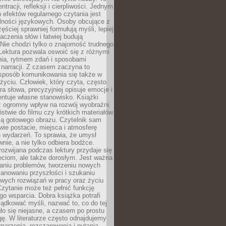
ntracji, refleksji i cierpliwości. Jednym
 efektów regularnego czytania jest
lności językowych. Osoby obcujące z
ęściej sprawniej formułują myśli, lepiej
aczenia słów i łatwiej budują
Nie chodzi tylko o znajomość trudnego
Lektura pozwala oswoić się z różnymi
nia, rytmem zdań i sposobami
narracji. Z czasem zaczyna to
sposób komunikowania się także w
yciu. Człowiek, który czyta, często
era słowa, precyzyjniej opisuje emocje i
entuje własne stanowisko. Książki
ż ogromny wpływ na rozwój wyobraźni.
stwie do filmu czy krótkich materiałów
ją gotowego obrazu. Czytelnik sam
wie postacie, miejsca i atmosferę
 wydarzeń. To sprawia, że umysł
wnie, a nie tylko odbiera bodźce.
ozwijana podczas lektury przydaje się
ieciom, ale także dorosłym. Jest ważna
aniu problemów, tworzeniu nowych
anowaniu przyszłości i szukaniu
owych rozwiązań w pracy oraz życiu
zytanie może też pełnić funkcję
o wsparcia. Dobra książka potrafi
ądkować myśli, nazwać to, co do tej
o się niejasne, a czasem po prostu
gę. W literaturze często odnajdujemy
 marzenia, rozczarowania i pytania.