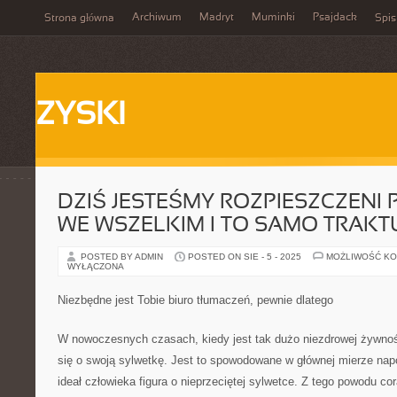
Archiwum
Madryt
Muminki
Psajdack
Strona główna
Spis
ZYSKI
DZIŚ JESTEŚMY ROZPIESZCZENI
WE WSZELKIM I TO SAMO TRAKT
POSTED BY ADMIN
POSTED ON SIE - 5 - 2025
MOŻLIWOŚĆ K
WYŁĄCZONA
Niezbędne jest Tobie biuro tłumaczeń, pewnie dlatego
W nowoczesnych czasach, kiedy jest tak dużo niezdrowej żywnośc
się o swoją sylwetkę. Jest to spowodowane w głównej mierze nap
ideał człowieka figura o nieprzeciętej sylwetce. Z tego powodu co