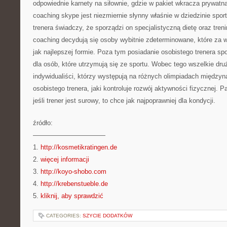
odpowiednie karnety na siłownie, gdzie w pakiet wkracza prywatna
coaching skype jest niezmiernie słynny właśnie w dziedzinie spor
trenera świadczy, że sporządzi on specjalistyczną dietę oraz tre
coaching decydują się osoby wybitnie zdeterminowane, które za 
jak najlepszej formie. Poza tym posiadanie osobistego trenera sp
dla osób, które utrzymują się ze sportu. Wobec tego wszelkie dru
indywidualiści, którzy występują na różnych olimpiadach międz
osobistego trenera, jaki kontroluje rozwój aktywności fizycznej. 
jeśli trener jest surowy, to chce jak najpoprawniej dla kondycji.
źródło:
———————————
1.
http://kosmetikratingen.de
2.
więcej informacji
3.
http://koyo-shobo.com
4.
http://krebenstueble.de
5.
kliknij, aby sprawdzić
CATEGORIES:
SZYCIE DODATKÓW