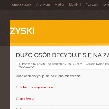
Archiwum
Madryt
Muminki
Psajdack
Strona główna
Spis
ZYSKI
DUŻO OSÓB DECYDUJE SIĘ NA 
POSTED BY ADMIN
POSTED ON LIS - 4 - 2025
MOŻLIWOŚĆ K
WYŁĄCZONA
Dużo osób decyduje się na kupno mieszkania
1.
Zobacz powiązane treści
2.
spis tresci