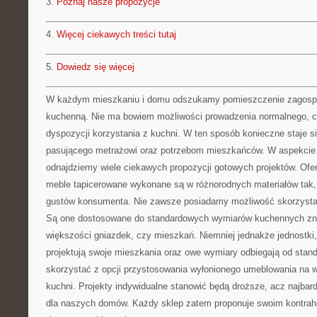
3.
Poznaj nasze propozycje
4.
Więcej ciekawych treści tutaj
5.
Dowiedz się więcej
W każdym mieszkaniu i domu odszukamy pomieszczenie zagospo
kuchenną. Nie ma bowiem możliwości prowadzenia normalnego, c
dyspozycji korzystania z kuchni. W ten sposób konieczne staje 
pasującego metrażowi oraz potrzebom mieszkańców. W aspekci
odnajdziemy wiele ciekawych propozycji gotowych projektów. Ofe
meble tapicerowane wykonane są w różnorodnych materiałów tak,
gustów konsumenta. Nie zawsze posiadamy możliwość skorzystan
Są one dostosowane do standardowych wymiarów kuchennych zna
większości gniazdek, czy mieszkań. Niemniej jednakże jednostki,
projektują swoje mieszkania oraz owe wymiary odbiegają od sta
skorzystać z opcji przystosowania wyłonionego umeblowania na 
kuchni. Projekty indywidualne stanowić będą droższe, acz najbard
dla naszych domów. Każdy sklep zatem proponuje swoim kontra