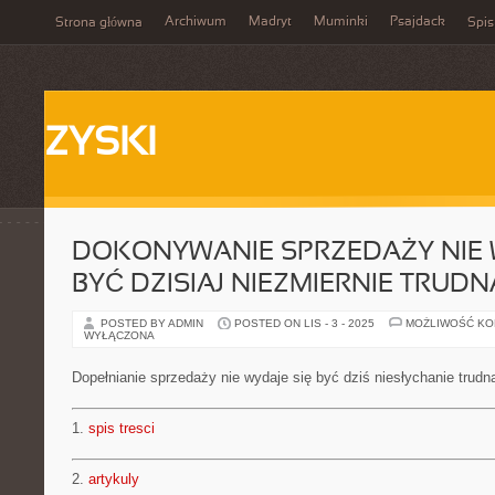
Archiwum
Madryt
Muminki
Psajdack
Strona główna
Spis
ZYSKI
DOKONYWANIE SPRZEDAŻY NIE 
BYĆ DZISIAJ NIEZMIERNIE TRUD
POSTED BY ADMIN
POSTED ON LIS - 3 - 2025
MOŻLIWOŚĆ K
WYŁĄCZONA
Dopełnianie sprzedaży nie wydaje się być dziś niesłychanie trudn
1.
spis tresci
2.
artykuly