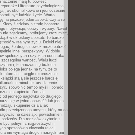
znaczenie mają tu powieści
reportaże i literatura psychologiczna,
ją, jak skomplikowane i jednocześnie
potrafi być ludzkie życie. Warto
ę na jeszcze jeden aspekt. Czytanie
. Kiedy śledzimy historię bohatera,
ego motywacje, obawy i wybory. Nawet
nim nie zgadzamy, próbujemy zrozumieć,
tąpił w określony sposób. To bardzo
tność w realnym życiu. Dzięki niej
rzegać, że drugi człowiek może patrzeć
upełnie innej perspektywy. W dobie
ów społecznych i szybkich ocen taka
szczególną wartość. Wielu ludzi
czytania, tłumacząc się brakiem
oks polega jednak na tym, że to
k informacji i ciągłe rozproszenie
 książki stają się jeszcze bardziej
ilkanaście minut lektury dziennie
szyć, spowolnić tempo myśli i pomóc
czucie skupienia. Zamiast
ć od jednego nagłówka do drugiego,
nurza się w jedną opowieść lub jeden
rodzaju skupienie działa jak
dla przeciążonego umysłu, który na co
eagować na dziesiątki powiadomień,
 bodźców. Dla rodziców czytanie z
e być jednym z najprostszych i
ych sposobów budowania relacji.
ura nie wymaga drogich narzędzi ani