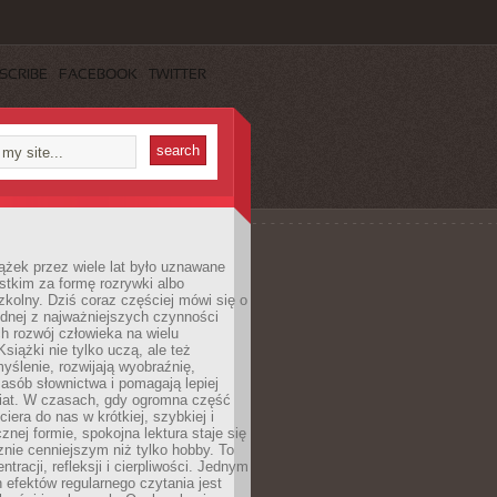
SCRIBE
FACEBOOK
TWITTER
ążek przez wiele lat było uznawane
tkim za formę rozrywki albo
kolny. Dziś coraz częściej mówi się o
ednej z najważniejszych czynności
h rozwój człowieka na wielu
siążki nie tylko uczą, ale też
yślenie, rozwijają wyobraźnię,
asób słownictwa i pomagają lepiej
iat. W czasach, gdy ogromna część
ciera do nas w krótkiej, szybkiej i
znej formie, spokojna lektura staje się
nie cenniejszym niż tylko hobby. To
ntracji, refleksji i cierpliwości. Jednym
 efektów regularnego czytania jest