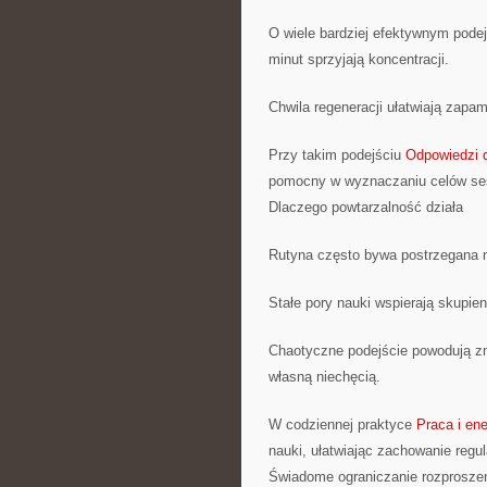
O wiele bardziej efektywnym podej
minut sprzyjają koncentracji.
Chwila regeneracji ułatwiają zapam
Przy takim podejściu
Odpowiedzi d
pomocny w wyznaczaniu celów ses
Dlaczego powtarzalność działa
Rutyna często bywa postrzegana n
Stałe pory nauki wspierają skupie
Chaotyczne podejście powodują z
własną niechęcią.
W codziennej praktyce
Praca i ene
nauki, ułatwiając zachowanie regul
Świadome ograniczanie rozprosze