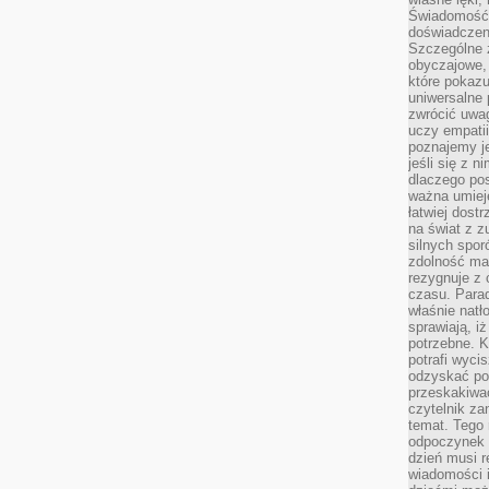
Świadomość, 
doświadczen
Szczególne 
obyczajowe, 
które pokazu
uniwersalne 
zwrócić uwag
uczy empatii
poznajemy j
jeśli się z 
dlaczego pos
ważna umieję
łatwiej dost
na świat z z
silnych spor
zdolność ma 
rezygnuje z 
czasu. Parad
właśnie natło
sprawiają, iż
potrzebne. K
potrafi wyci
odzyskać po
przeskakiwa
czytelnik za
temat. Tego 
odpoczynek 
dzień musi r
wiadomości i