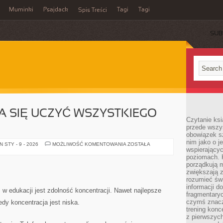
Muminki
Psajdack
Tagi
Tagi
Spis Treści
SUB
A SIĘ UCZYĆ WSZYSTKIEGO
Czytanie ksi
przede wszys
obowiązek sz
nim jako o j
DLACZEGO
 STY - 9 - 2026
MOŻLIWOŚĆ KOMENTOWANIA
ZOSTAŁA
wspierającyc
NIE
DA
poziomach. K
SIĘ
porządkują m
UCZYĆ
WSZYSTKIEGO
zwiększają z
TAK
rozumieć św
SAMO
informacji do
w edukacji jest zdolność koncentracji. Nawet najlepsze
fragmentaryc
czymś znacz
iedy koncentracja jest niska.
trening konce
z pierwszych