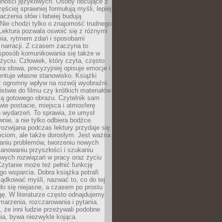
lności językowych. Osoby obcujące z
ęściej sprawniej formułują myśli, lepiej
aczenia słów i łatwiej budują
Nie chodzi tylko o znajomość trudnego
Lektura pozwala oswoić się z różnymi
nia, rytmem zdań i sposobami
narracji. Z czasem zaczyna to
sposób komunikowania się także w
yciu. Człowiek, który czyta, często
era słowa, precyzyjniej opisuje emocje i
entuje własne stanowisko. Książki
ż ogromny wpływ na rozwój wyobraźni.
stwie do filmu czy krótkich materiałów
ją gotowego obrazu. Czytelnik sam
wie postacie, miejsca i atmosferę
 wydarzeń. To sprawia, że umysł
wnie, a nie tylko odbiera bodźce.
ozwijana podczas lektury przydaje się
ieciom, ale także dorosłym. Jest ważna
aniu problemów, tworzeniu nowych
anowaniu przyszłości i szukaniu
owych rozwiązań w pracy oraz życiu
zytanie może też pełnić funkcję
o wsparcia. Dobra książka potrafi
ądkować myśli, nazwać to, co do tej
o się niejasne, a czasem po prostu
gę. W literaturze często odnajdujemy
 marzenia, rozczarowania i pytania.
że inni ludzie przeżywali podobne
ia, bywa niezwykle kojąca.