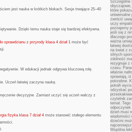
Szczególne 
obyczajowe, 
ściem jest nauka w krótkich blokach. Sesje trwające 25–40
które pokazu
uniwersalne 
zwrócić uwag
uczy empatii
poznajemy j
iętywanie. Dzięki temu nauka staje się bardziej efektywna.
jeśli się z 
dlaczego pos
ważna umieję
o sprawdzianu z przyrody klasa 4 dział 1
może być
łatwiej dost
ji.
na świat z z
silnych spor
zdolność ma 
rezygnuje z 
czasu. Parad
egatywnie. W edukacji jednak odgrywa kluczową rolę.
właśnie natło
sprawiają, iż
potrzebne. K
nie. Uczeń łatwiej zaczyna naukę.
potrafi wyci
odzyskać po
przeskakiwa
męczenie decyzyjne. Zamiast uczyć się uczeń walczy z
czytelnik za
temat. Tego 
odpoczynek 
dzień musi r
rgia fizyka klasa 7 dział 4
może stanowić stałego elementu
wiadomości i
dziećmi moż
arności.
najcenniejsz
ń
Wspólna lekt