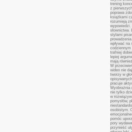
trening konce
z pierwszych
poprawa zdo
książkami cz
rozumieją zn
wypowiedzi. 
słownictwa. 
stylami pisa
prowadzenia 
wpływać na 
codziennym ż
trafniej dobi
lepiej argum
mają równie
W przeciwień
wideo nie da
tworzy w gło
opisywanych
pracuje akty
Wyobraźnia r
nie tylko dz
w rozwiązyw
pomysłów, pl
niestandard
osobistym. C
emocjonalneg
pomóc uporz
pory wydawał
przynieść ul
własne lęki,