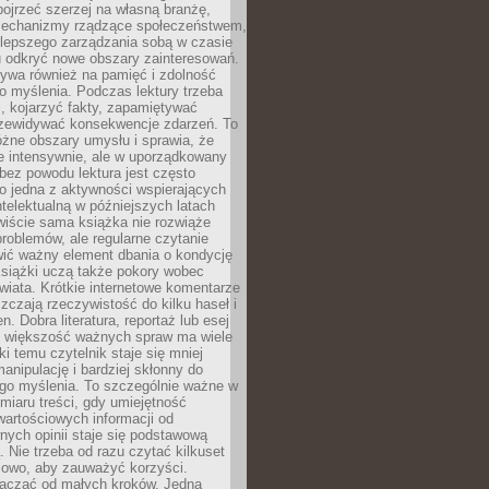
ojrzeć szerzej na własną branżę,
echanizmy rządzące społeczeństwem,
 lepszego zarządzania sobą w czasie
u odkryć nowe obszary zainteresowań.
ływa również na pamięć i zdolność
o myślenia. Podczas lektury trzeba
i, kojarzyć fakty, zapamiętywać
przewidywać konsekwencje zdarzeń. To
óżne obszary umysłu i sprawia, że
e intensywnie, ale w uporządkowany
bez powodu lektura jest często
o jedna z aktywności wspierających
telektualną w późniejszych latach
wiście sama książka nie rozwiąże
roblemów, ale regularne czytanie
ić ważny element dbania o kondycję
siążki uczą także pokory wobec
wiata. Krótkie internetowe komentarze
zczają rzeczywistość do kilku haseł i
. Dobra literatura, reportaż lub esej
e większość ważnych spraw ma wiele
ki temu czytelnik staje się mniej
anipulację i bardziej skłonny do
go myślenia. To szczególnie ważne w
iaru treści, gdy umiejętność
wartościowych informacji od
ych opinii staje się podstawową
 Nie trzeba od razu czytać kilkuset
iowo, aby zauważyć korzyści.
acząć od małych kroków. Jedna