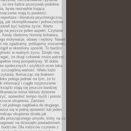
że inni ludzie przeżywali podobne
ia, bywa niezwykle kojąca.
znaczenie mają tu powieści
reportaże i literatura psychologiczna,
ją, jak skomplikowane i jednocześnie
potrafi być ludzkie życie. Warto
ę na jeszcze jeden aspekt. Czytanie
. Kiedy śledzimy historię bohatera,
ego motywacje, obawy i wybory. Nawet
nim nie zgadzamy, próbujemy zrozumieć,
tąpił w określony sposób. To bardzo
tność w realnym życiu. Dzięki niej
rzegać, że drugi człowiek może patrzeć
upełnie innej perspektywy. W dobie
ów społecznych i szybkich ocen taka
szczególną wartość. Wielu ludzi
czytania, tłumacząc się brakiem
oks polega jednak na tym, że to
k informacji i ciągłe rozproszenie
 książki stają się jeszcze bardziej
ilkanaście minut lektury dziennie
szyć, spowolnić tempo myśli i pomóc
czucie skupienia. Zamiast
ć od jednego nagłówka do drugiego,
nurza się w jedną opowieść lub jeden
rodzaju skupienie działa jak
dla przeciążonego umysłu, który na co
eagować na dziesiątki powiadomień,
 bodźców. Dla rodziców czytanie z