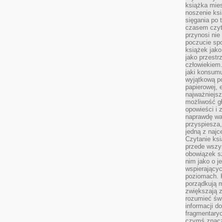
książka mies
noszenie ksi
sięgania po t
czasem czyta
przynosi nie
poczucie spo
książek jako
jako przestr
człowiekiem
jaki konsumu
wyjątkową p
papierowej, 
najważniejsz
możliwość gł
opowieści i 
naprawdę wa
przyspiesza
jedną z najc
Czytanie ksi
przede wszys
obowiązek sz
nim jako o j
wspierającyc
poziomach. K
porządkują m
zwiększają z
rozumieć św
informacji do
fragmentaryc
czymś znacz