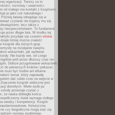
ej organizacji. Tworzy za to
iskości, rozmowy i uważności.
re od małego ma kontakt z książkami,
tuje je jako coś naturalnego i
 Później łatwiej odnajduje się w
nieważ czytanie nie kojarzy mu się
obowiązkiem, lecz także z
ią i bezpieczeństwem. To fundament,
uje przez długie lata. W środku tej
raktyki przydaje się czasem
strona
dzięki której można znaleźć
e książek dla różnych grup
pomysły na rozwijanie nawyku
także wskazówki, jak wybierać
tytuły. Nie każdy wie, od czego
ególnie jeśli przez dłuższy czas nie
siążki. Dobrze przygotowane wskazówki
ić do pierwszych kroków i pokazać,
ie musi być trudne ani elitarne.
naleźć temat, który naprawdę
a potem dać sobie czas na wejście w
. Znaczenie książek widoczne jest
acji dorosłych. Wiele osób po
szkoły przestaje czytać z
m, że nauka dobiegła końca.
spółczesny świat wymaga stałego
ia wiedzy i kompetencji. Książki
popularnonaukowe, historyczne,
ne czy biograficzne mogą stać się
ędziem rozwoju osobistego.