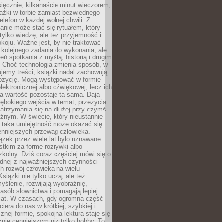
ięcznie, kilkanaście minut wieczorem,
ążki w torbie zamiast bezwiednego
elefon w każdej wolnej chwili. Z
nie może stać się rytuałem, który
 tylko wiedzę, ale też przyjemność i
koju. Ważne jest, by nie traktować
 kolejnego zadania do wykonania, ale
zeń spotkania z myślą, historią i drugim
. Choć technologia zmienia sposób, w
jemy treści, książki nadal zachowują
ozycję. Mogą występować w formie
elektronicznej albo dźwiękowej, lecz ich
a wartość pozostaje ta sama. Dają
ębokiego wejścia w temat, przeżycia
zatrzymania się na dłużej przy czymś
żnym. W świecie, który nieustannie
, taka umiejętność może okazać się
enniejszych przewag człowieka.
ążek przez wiele lat było uznawane
tkim za formę rozrywki albo
kolny. Dziś coraz częściej mówi się o
ednej z najważniejszych czynności
h rozwój człowieka na wielu
siążki nie tylko uczą, ale też
yślenie, rozwijają wyobraźnię,
asób słownictwa i pomagają lepiej
iat. W czasach, gdy ogromna część
ciera do nas w krótkiej, szybkiej i
znej formie, spokojna lektura staje się
nie cenniejszym niż tylko hobby. To