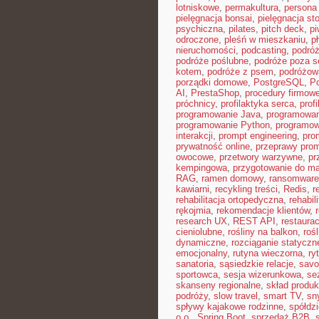
lotniskowe
,
permakultura
,
persona 
pielęgnacja bonsai
,
pielęgnacja st
psychiczna
,
pilates
,
pitch deck
,
pi
odroczone
,
pleśń w mieszkaniu
,
p
nieruchomości
,
podcasting
,
podró
podróże poślubne
,
podróże poza 
kotem
,
podróże z psem
,
podróżow
porządki domowe
,
PostgreSQL
,
Po
AI
,
PrestaShop
,
procedury firmow
próchnicy
,
profilaktyka serca
,
prof
programowanie Java
,
programowan
programowanie Python
,
programow
interakcji
,
prompt engineering
,
pro
prywatność online
,
przeprawy pro
owocowe
,
przetwory warzywne
,
pr
kempingowa
,
przygotowanie do ma
RAG
,
ramen domowy
,
ransomware
kawiarni
,
recykling treści
,
Redis
,
r
rehabilitacja ortopedyczna
,
rehabil
rękojmia
,
rekomendacje klientów
,
research UX
,
REST API
,
restaura
cieniolubne
,
rośliny na balkon
,
roś
dynamiczne
,
rozciąganie statyczn
emocjonalny
,
rutyna wieczorna
,
ry
sanatoria
,
sąsiedzkie relacje
,
savoi
sportowca
,
sesja wizerunkowa
,
se
skanseny regionalne
,
skład produ
podróży
,
slow travel
,
smart TV
,
sn
spływy kajakowe rodzinne
,
spółdz
o.o.
,
Spring Boot
,
sprzedaż B2B
,