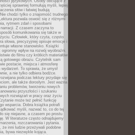
lności językowych. Osoby obcujące z
ęściej sprawniej formułują myśli, lepiej
aczenia słów i łatwiej budują
Nie chodzi tylko o znajomość trudnego
Lektura pozwala oswoić się z różnymi
nia, rytmem zdań i sposobami
narracji. Z czasem zaczyna to
sposób komunikowania się także w
yciu. Człowiek, który czyta, często
era słowa, precyzyjniej opisuje emocje i
entuje własne stanowisko. Książki
ż ogromny wpływ na rozwój wyobraźni.
stwie do filmu czy krótkich materiałów
ją gotowego obrazu. Czytelnik sam
wie postacie, miejsca i atmosferę
 wydarzeń. To sprawia, że umysł
wnie, a nie tylko odbiera bodźce.
ozwijana podczas lektury przydaje się
ieciom, ale także dorosłym. Jest ważna
aniu problemów, tworzeniu nowych
anowaniu przyszłości i szukaniu
owych rozwiązań w pracy oraz życiu
zytanie może też pełnić funkcję
o wsparcia. Dobra książka potrafi
ądkować myśli, nazwać to, co do tej
o się niejasne, a czasem po prostu
gę. W literaturze często odnajdujemy
 marzenia, rozczarowania i pytania.
że inni ludzie przeżywali podobne
ia, bywa niezwykle kojąca.