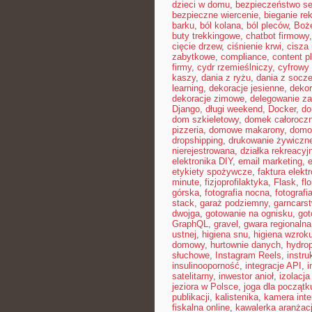
dzieci w domu
,
bezpieczeństwo se
bezpieczne wiercenie
,
bieganie re
barku
,
ból kolana
,
ból pleców
,
Boż
buty trekkingowe
,
chatbot firmowy
cięcie drzew
,
ciśnienie krwi
,
cisza
zabytkowe
,
compliance
,
content p
firmy
,
cydr rzemieślniczy
,
cyfrowy
kaszy
,
dania z ryżu
,
dania z socz
learning
,
dekoracje jesienne
,
dekor
dekoracje zimowe
,
delegowanie z
Django
,
długi weekend
,
Docker
,
do
dom szkieletowy
,
domek całorocz
pizzeria
,
domowe makarony
,
domo
dropshipping
,
drukowanie żywiczn
nierejestrowana
,
działka rekreacyj
elektronika DIY
,
email marketing
,
etykiety spożywcze
,
faktura elekt
minute
,
fizjoprofilaktyka
,
Flask
,
fl
górska
,
fotografia nocna
,
fotografi
stack
,
garaż podziemny
,
garncars
dwojga
,
gotowanie na ognisku
,
got
GraphQL
,
gravel
,
gwara regionalna
ustnej
,
higiena snu
,
higiena wzrok
domowy
,
hurtownie danych
,
hydro
słuchowe
,
Instagram Reels
,
instr
insulinooporność
,
integracje API
,
i
satelitarny
,
inwestor anioł
,
izolacj
jeziora w Polsce
,
joga dla początk
publikacji
,
kalistenika
,
kamera int
fiskalna online
,
kawalerka aranżac