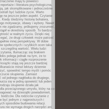
znaczenie mają tu powieści
reportaże i literatura psychologiczna,
ją, jak skomplikowane i jednocześnie
potrafi być ludzkie życie. Warto
ę na jeszcze jeden aspekt. Czytanie
. Kiedy śledzimy historię bohatera,
ego motywacje, obawy i wybory. Nawet
nim nie zgadzamy, próbujemy zrozumieć,
tąpił w określony sposób. To bardzo
tność w realnym życiu. Dzięki niej
rzegać, że drugi człowiek może patrzeć
upełnie innej perspektywy. W dobie
ów społecznych i szybkich ocen taka
szczególną wartość. Wielu ludzi
czytania, tłumacząc się brakiem
oks polega jednak na tym, że to
k informacji i ciągłe rozproszenie
 książki stają się jeszcze bardziej
ilkanaście minut lektury dziennie
szyć, spowolnić tempo myśli i pomóc
czucie skupienia. Zamiast
ć od jednego nagłówka do drugiego,
nurza się w jedną opowieść lub jeden
rodzaju skupienie działa jak
dla przeciążonego umysłu, który na co
eagować na dziesiątki powiadomień,
 bodźców. Dla rodziców czytanie z
e być jednym z najprostszych i
ych sposobów budowania relacji.
ura nie wymaga drogich narzędzi ani