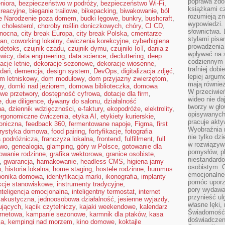
poprawa zdo
niora
,
bezpieczeństwo w podróży
,
bezpieczeństwo Wi-Fi
,
książkami cz
kreacyjne
,
bieganie trailowe
,
bikepacking
,
biwakowanie
,
ból
rozumieją zn
e Narodzenie poza domem
,
budki lęgowe
,
bunkry
,
bushcraft
,
wypowiedzi. 
,
cholesterol
,
choroby roślin doniczkowych
,
chóry
,
CI CD
,
słownictwa. 
 nocna
,
city break Europa
,
city break Polska
,
cmentarze
stylami pisa
lan
,
coworking lokalny
,
ćwiczenia korekcyjne
,
cyberhigiena
prowadzenia 
 detoks
,
czujnik czadu
,
czujnik dymu
,
czujniki IoT
,
dania z
wpływać na 
ewicy
,
data engineering
,
data science
,
decluttering
,
deep
codziennym ż
acje letnie
,
dekoracje sezonowe
,
dekoracje wiosenne
,
trafniej dobi
adań
,
demencja
,
design system
,
DevOps
,
digitalizacja zdjęć
,
lepiej argum
m letniskowy
,
dom modułowy
,
dom przyjazny zwierzętom
,
mają równie
ny
,
domki nad jeziorem
,
domowa biblioteczka
,
domowa
W przeciwień
we przetwory
,
dostępność cyfrowa
,
dotacje dla firm
,
wideo nie da
e
,
due diligence
,
dywany do salonu
,
działalność
tworzy w gło
na
,
dziennik wdzięczności
,
e-faktury
,
ekopodróże
,
elektrolity
,
opisywanych
ergonomiczne ćwiczenia
,
etyka AI
,
etykiety kurierskie
,
pracuje akty
roniczna
,
feedback 360
,
fermentowane napoje
,
Figma
,
first
Wyobraźnia r
orystyka domowa
,
food pairing
,
fortyfikacje
,
fotografia
nie tylko dz
a podróżnicza
,
franczyza lokalna
,
frontend
,
fulfillment
,
full
w rozwiązyw
two
,
genealogia
,
glamping
,
góry w Polsce
,
gotowanie dla
pomysłów, pl
owanie rodzinne
,
grafika wektorowa
,
granice osobiste
,
niestandard
,
gwarancja
,
hamakowanie
,
headless CMS
,
higiena jamy
osobistym. C
u
,
historia lokalna
,
home staging
,
hostele rodzinne
,
hummus
emocjonalneg
ponika domowa
,
identyfikacja marki
,
ikonografia
,
implanty
pomóc uporz
ukcje stanowiskowe
,
instrumenty tradycyjne
,
pory wydawał
nteligencja emocjonalna
,
inteligentny termostat
,
internet
przynieść ul
a akustyczna
,
jednoosobowa działalność
,
jesienne wyjazdy
,
własne lęki,
ujących
,
kącik czytelniczy
,
kajaki weekendowe
,
kalendarz
Świadomość, 
ernetowa
,
kampanie sezonowe
,
karmnik dla ptaków
,
kasa
doświadczen
ja
,
kempingi nad morzem
,
kino domowe
,
koktajle