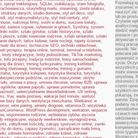
Pozwalają sp
o
,
sprzęt trekkingowy
,
SQLite
,
stabilizacja
,
stare fotografie
,
zrozumieć m
 zachowawcza
,
storytelling marki
,
streaming
,
strefa relaksu
,
nauczyć się
,
struktury danych
,
studio domowe
,
styl art deco
,
styl
lub po prost
andi
,
styl maksymalistyczny
,
styl mid-century
,
styl
Czytanie wp
mhouse
,
sukcesja firmy
,
sushi w domu
,
suszone kwiaty
,
analityczneg
wód
,
świece sojowe
,
sylwester w górach
,
Symfony
,
system
śledzić wątk
niki roślin
,
szlaki górskie
,
szlaki historyczne
,
szlaki
postacie i 
ki piesze
,
szlaki rowerowe rodzinne
,
szlaki winiarskie
,
szlaki
aktywizuje r
anie danych
,
tańce ludowe
,
tanie noclegi
,
tapety ścienne
,
mózg pracuj
,
teatr dla dzieci
,
techniczne SEO
,
techniki oddechowe
,
sposób. Nie 
peh przepisy
,
terapia online
,
terminal
,
terminal w telefonie
,
polecana jak
,
testy integracyjne
,
testy jednostkowe
,
TikTok marketing
,
sprawność in
e
,
tofu przepisy
,
tradycje rodzinne
,
trasy samochodowe
,
życia. Oczy
ning dla dzieci
,
trening funkcjonalny
,
trening kettlebell
,
wszystkich p
ening równowagi
,
trening seniorów
,
trening z gumami
,
może stanow
rialna
,
turystyka kolejowa
,
turystyka literacka
,
turystyka
umysłową. K
ubezpieczenie podróżne
,
uczenie maszynowe
,
ukryte
złożoności ś
ieło
,
umowa o pracę
,
umowa zlecenie
,
umowy B2B
,
uprawa
często upras
 ogórków
,
uprawa papryki
,
uprawa pomidorów
,
uprawa
szybkich ocen
ważność
,
uwierzytelnianie dwuskładnikowe
,
UX writing
,
pokazują, ż
ess
,
Vue
,
wada postawy
,
wakacje last minute
,
wartość
warstw. Dzię
owe bazy danych
,
wentylacja mieszkania
,
Wielkanoc w
podatny na m
erver
,
wine pairing
,
winiety drogowe
,
witamina D
,
wizytówka
samodzielne
ooCommerce
,
WordPress development
,
workation
,
wsparcie
czasach nadm
wa
,
wspomnienia rodzinne
,
wybielanie zębów
,
wycena
odróżniania 
y integracyjne
,
wyjazdy weekendowe
,
wynagrodzenia
,
powierzchown
orts
,
zabytkowe kościoły
,
zakupy spożywcze online
,
zamki
kompetencją.
chy do domu
,
zapasy żywności
,
zarządzanie małą firmą
,
stron tygodn
wki
,
zdrowie hormonalne
,
zdrowie kobiet
,
zdrowie
Wystarczy z
 słuchu
,
zdrowie w podróży
,
zdrowy kręgosłup
,
zgłoszenie