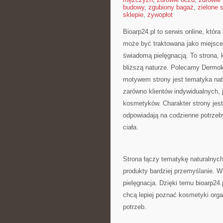
budowy
,
zgubiony bagaż
,
zielone 
sklepie
,
żywopłot
Bioarp24.pl to serwis online, któr
może być traktowana jako miejsce 
świadomą pielęgnacją. To strona, 
bliższą naturze. Polecamy Dermok
motywem strony jest tematyka natu
zarówno klientów indywidualnych, 
kosmetyków. Charakter strony jest
odpowiadają na codzienne potrzeb
ciała.
Strona łączy tematykę naturalnyc
produkty bardziej przemyślanie. W
pielęgnacja. Dzięki temu bioarp24
chcą lepiej poznać kosmetyki org
potrzeb.