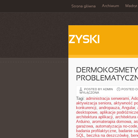
Archiwum
Madryt
Strona główna
ZYSKI
DERMOKOSMETYK
PROBLEMATYCZ
POSTED BY ADMIN
POSTED ON
WYŁĄCZONA
Tagi:
administracja serwerami
,
Ad
aktywizacja seniora
,
aktywność po
konkurencji
,
andropauza
,
Angular
,
desktopowe
,
aplikacje podróżnicz
architektura aplikacji
,
architektura
Arduino
,
aromaterapia domowa
,
as
garażowa
,
automatyzacja no-code
badania profilaktyczne
,
badanie sa
SQL
,
beczka na deszczówkę
,
ben