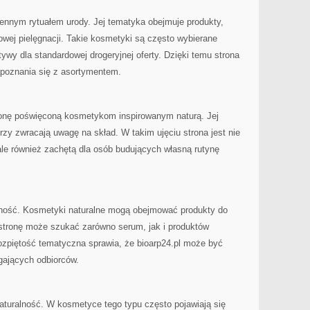
iennym rytuałem urody. Jej tematyka obejmuje produkty,
ej pielęgnacji. Takie kosmetyki są często wybierane
tywy dla standardowej drogeryjnej oferty. Dzięki temu strona
apoznania się z asortymentem.
ronę poświęconą kosmetykom inspirowanym naturą. Jej
rzy zwracają uwagę na skład. W takim ujęciu strona jest nie
le również zachętą dla osób budujących własną rutynę
dność. Kosmetyki naturalne mogą obejmować produkty do
stronę może szukać zarówno serum, jak i produktów
rozpiętość tematyczna sprawia, że bioarp24.pl może być
gających odbiorców.
 naturalność. W kosmetyce tego typu często pojawiają się