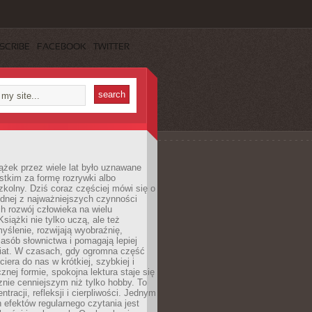
SCRIBE
FACEBOOK
TWITTER
ążek przez wiele lat było uznawane
tkim za formę rozrywki albo
kolny. Dziś coraz częściej mówi się o
ednej z najważniejszych czynności
h rozwój człowieka na wielu
siążki nie tylko uczą, ale też
yślenie, rozwijają wyobraźnię,
asób słownictwa i pomagają lepiej
iat. W czasach, gdy ogromna część
ciera do nas w krótkiej, szybkiej i
znej formie, spokojna lektura staje się
nie cenniejszym niż tylko hobby. To
ntracji, refleksji i cierpliwości. Jednym
 efektów regularnego czytania jest