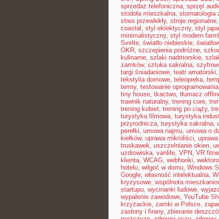
sprzedaż telefoniczna
,
sprzęt audi
stodoła mieszkalna
,
stomatologia
stres przewlekły
,
stroje regionalne
coastal
,
styl eklektyczny
,
styl jap
minimalistyczny
,
styl modern far
Svelte
,
światło niebieskie
,
światło
OKR
,
szczepienia podróżne
,
szkod
kulinarne
,
szlaki nadmorskie
,
szla
zamków
,
sztuka sakralna
,
szyfrow
targi śniadaniowe
,
teatr amatorski
tekstylia domowe
,
teleopieka
,
tem
termy
,
testowanie oprogramowania
tiny house
,
tkactwo
,
tłumacz offlin
trawnik naturalny
,
trening core
,
tre
trening kobiet
,
trening po ciąży
,
tr
turystyka filmowa
,
turystyka indust
przyrodnicza
,
turystyka sakralna
,
perełki
,
umowa najmu
,
umowa o dz
kiełków
,
uprawa mikroliści
,
uprawa
truskawek
,
uszczelnianie okien
,
u
uzdrowiska
,
vanlife
,
VPN
,
VR fitn
klienta
,
WCAG
,
webhooki
,
wektor
hotelu
,
wilgoć w domu
,
Windows S
Google
,
własność intelektualna
,
W
kryzysowe
,
wspólnota mieszkanio
startupu
,
wycinanki ludowe
,
wyjazd
wypalenie zawodowe
,
YouTube Sh
krzyżackie
,
zamki w Polsce
,
zapa
zasłony i firany
,
zbieranie deszczó
mężczyzn
,
zdrowie oczu
,
zdrowie