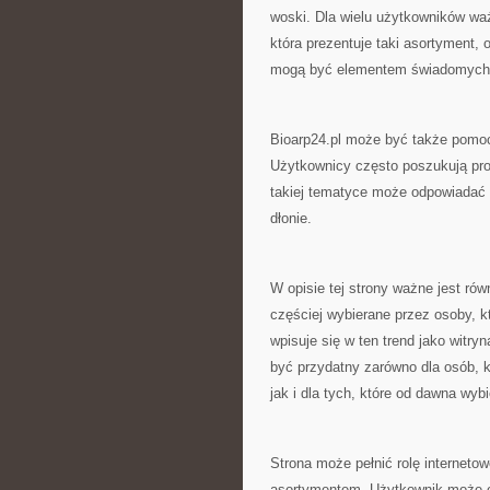
woski. Dla wielu użytkowników wa
która prezentuje taki asortyment,
mogą być elementem świadomych
Bioarp24.pl może być także pomocn
Użytkownicy często poszukują pro
takiej tematyce może odpowiadać 
dłonie.
W opisie tej strony ważne jest rów
częściej wybierane przez osoby, 
wpisuje się w ten trend jako witr
być przydatny zarówno dla osób, k
jak i dla tych, które od dawna wyb
Strona może pełnić rolę interneto
asortymentem. Użytkownik może o