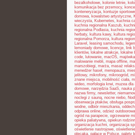
bezalkoholowe
,
kolonie letnie
,
kolo
komunikacja bez przemocy
,
konce
konteneryzacja
,
kontuzje sportowe
domowa
,
kowalstwo artystyczne
,
wieczysta
,
Kubernetes
,
kuchnia c
kuchnia regionalna Kaszub
,
kuchni
regionalna Podlasia
,
kuchnia regio
herbaty
,
kultura kawy
,
kultura reg
regionalna Pomorza
,
kultura regio
Laravel
,
leasing samochodu
,
legen
lemoniady domowe
,
licencje
,
link 
klientów
,
lokalne atrakcje
,
lokalne 
code
,
lutowanie
,
macOS
,
majówka
malowanie mebli
,
mapa offline
,
mar
marszobiegi
,
marża
,
masaż relaks
menedżer haseł
,
menopauza
,
mie
jelitowy
,
mikrofony
,
mikroogród
,
mi
znane miejsca
,
mobilność ciała
,
m
wideo
,
morfologia krwi
,
muzea dla 
domowe
,
narzędzia SaaS
,
nauka 
nazwa firmy
,
newsletter
,
niemarnow
noclegi z sauną
,
nocne niebo
,
Nod
obserwacja ptaków
,
obsługa posp
wodne
,
odbiór mieszkania
,
oddech
odprawa online
,
odzież outdoorow
ogród na parapecie
,
ogrzewanie mi
opieka paliatywna
,
opiekun rodzin
organizacja kuchni
,
organizacja sp
oświetlenie nastrojowe
,
oświetleni
plecaka
,
pałace w Polsce
,
palety 