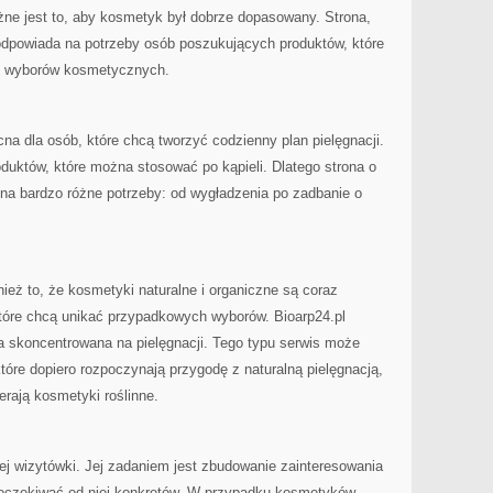
żne jest to, aby kosmetyk był dobrze dopasowany. Strona,
 odpowiada na potrzeby osób poszukujących produktów, które
 wyborów kosmetycznych.
a dla osób, które chcą tworzyć codzienny plan pielęgnacji.
duktów, które można stosować po kąpieli. Dlatego strona o
na bardzo różne potrzeby: od wygładzenia po zadbanie o
nież to, że kosmetyki naturalne i organiczne są coraz
które chcą unikać przypadkowych wyborów. Bioarp24.pl
yna skoncentrowana na pielęgnacji. Tego typu serwis może
tóre dopiero rozpoczynają przygodę z naturalną pielęgnacją,
ierają kosmetyki roślinne.
wej wizytówki. Jej zadaniem jest zbudowanie zainteresowania
czekiwać od niej konkretów. W przypadku kosmetyków