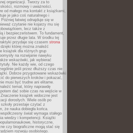
ej organizacji. Tworzy za to
iskości, rozmowy i uważności.
re od małego ma kontakt z książkami,
tuje je jako coś naturalnego i
 Później łatwiej odnajduje się w
nieważ czytanie nie kojarzy mu się
obowiązkiem, lecz także z
ią i bezpieczeństwem. To fundament,
uje przez długie lata. W środku tej
raktyki przydaje się czasem
strona
dzięki której można znaleźć
e książek dla różnych grup
pomysły na rozwijanie nawyku
także wskazówki, jak wybierać
tytuły. Nie każdy wie, od czego
ególnie jeśli przez dłuższy czas nie
siążki. Dobrze przygotowane wskazówki
ić do pierwszych kroków i pokazać,
ie musi być trudne ani elitarne.
naleźć temat, który naprawdę
a potem dać sobie czas na wejście w
. Znaczenie książek widoczne jest
acji dorosłych. Wiele osób po
szkoły przestaje czytać z
m, że nauka dobiegła końca.
spółczesny świat wymaga stałego
ia wiedzy i kompetencji. Książki
popularnonaukowe, historyczne,
ne czy biograficzne mogą stać się
ędziem rozwoju osobistego.