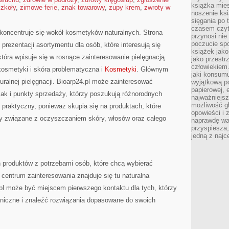
książka mies
szkoły
,
zimowe ferie
,
znak towarowy
,
zupy krem
,
zwroty w
noszenie ksi
sięgania po t
czasem czyta
a koncentruje się wokół kosmetyków naturalnych. Strona
przynosi nie
poczucie spo
prezentacji asortymentu dla osób, które interesują się
książek jako
która wpisuje się w rosnące zainteresowanie pielęgnacją
jako przestr
człowiekiem
osmetyki i skóra problematyczna i
Kosmetyki
. Głównym
jaki konsumu
ralnej pielęgnacji. Bioarp24.pl może zainteresować
wyjątkową p
papierowej, 
jak i punkty sprzedaży, którzy poszukują różnorodnych
najważniejsz
możliwość gł
 praktyczny, ponieważ skupia się na produktach, które
opowieści i 
y związane z oczyszczaniem skóry, włosów oraz całego
naprawdę wa
przyspiesza
jedną z najc
h produktów z potrzebami osób, które chcą wybierać
 centrum zainteresowania znajduje się tu naturalna
.pl może być miejscem pierwszego kontaktu dla tych, którzy
aniczne i znaleźć rozwiązania dopasowane do swoich