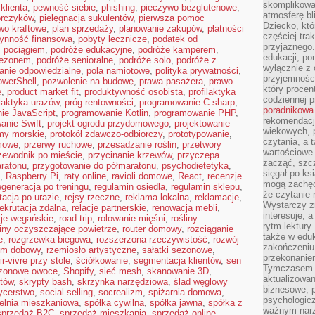
skomplikowan
klienta
,
pewność siebie
,
phishing
,
pieczywo bezglutenowe
,
atmosferę bl
orczyków
,
pielęgnacja sukulentów
,
pierwsza pomoc
Dziecko, któ
wo kraftowe
,
plan sprzedaży
,
planowanie zakupów
,
płatności
częściej trak
łynność finansowa
,
pobyty lecznicze
,
podatek od
przyjaznego.
ż pociągiem
,
podróże edukacyjne
,
podróże kamperem
,
edukacji, po
sezonem
,
podróże senioralne
,
podróże solo
,
podróże z
wyłącznie z 
anie odpowiedzialne
,
pola namiotowe
,
polityka prywatności
,
przyjemnośc
werShell
,
pozwolenie na budowę
,
prawa pasażera
,
prawo
który procent
e
,
product market fit
,
produktywność osobista
,
profilaktyka
codziennej p
ilaktyka urazów
,
próg rentowności
,
programowanie C sharp
,
poradnikowa
ie JavaScript
,
programowanie Kotlin
,
programowanie PHP
,
rekomendacj
anie Swift
,
projekt ogrodu przydomowego
,
projektowanie
wiekowych, 
my morskie
,
protokół zdawczo-odbiorczy
,
prototypowanie
,
czytania, a 
mowe
,
przerwy ruchowe
,
przesadzanie roślin
,
przetwory
wartościowe 
zewodnik po mieście
,
przycinanie krzewów
,
przyczepa
zacząć, szcz
ratonu
,
przygotowanie do półmaratonu
,
psychodietetyka
,
sięgał po k
,
Raspberry Pi
,
raty online
,
ravioli domowe
,
React
,
recenzje
mogą zachęc
egeneracja po treningu
,
regulamin osiedla
,
regulamin sklepu
,
że czytanie n
itacja po urazie
,
rejsy rzeczne
,
reklama lokalna
,
reklamacje
,
Wystarczy z
rekrutacja zdalna
,
relacje partnerskie
,
renowacja mebli
,
interesuje, 
cje wegańskie
,
road trip
,
rolowanie mięśni
,
rośliny
rytm lektury
liny oczyszczające powietrze
,
router domowy
,
rozciąganie
także w eduk
e
,
rozgrzewka biegowa
,
rozszerzona rzeczywistość
,
rozwój
zakończeniu 
tm dobowy
,
rzemiosło artystyczne
,
sałatki sezonowe
,
przekonanie
r-vivre przy stole
,
ściółkowanie
,
segmentacja klientów
,
sen
Tymczasem w
zonowe owoce
,
Shopify
,
sieć mesh
,
skanowanie 3D
,
aktualizowan
któw
,
skrypty bash
,
skrzynka narzędziowa
,
ślad węglowy
biznesowe, 
ycerstwo
,
social selling
,
socrealizm
,
spiżarnia domowa
,
psychologicz
ielnia mieszkaniowa
,
spółka cywilna
,
spółka jawna
,
spółka z
ważnym narz
sprzedaż B2C
,
sprzedaż mieszkania
,
sprzedaż online
,