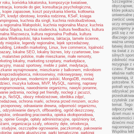
Szczególne 
r roku
,
komórka lokatorska
,
kompozycje kwiatowe
,
obyczajowe, 
ntracja
,
konsole do gier
,
konsultacja psychologiczna
,
które pokazu
,
kopie zapasowe
,
koszt pozyskania klienta
,
kotłownia
uniwersalne 
KPI
,
kredyt obrotowy
,
kronika rodzinna
,
KSeF
,
księga
zwrócić uwag
ampingowa
,
kuchnia dla singli
,
kuchnia niskobudżetowa
,
uczy empatii
a regionalna Małopolski
,
kuchnia regionalna Mazur
,
kuchnia
poznajemy j
nalna Śląska
,
kuchnia studencka
,
kultura feedbacku
,
kultura
jeśli się z 
ionalna Mazowsza
,
kultura regionalna Podhala
,
kultura
dlaczego pos
nalna Wielkopolski
,
łąka kwietna
,
laktacja
,
lamele ścienne
,
ważna umieję
dy miejskie
,
legendy regionalne
,
lejek sprzedażowy
,
łatwiej dost
building
,
LinkedIn marketing
,
Linux
,
live commerce
,
lojalność
na świat z z
bazary
,
lokalne SEO
,
lokalny biznes
,
loty czarterowe
,
low-
silnych spor
,
malarstwo polskie
,
małe mieszkanie
,
małe remonty
,
zdolność ma 
keting lokalny
,
marketing szeptany
,
marketplace
,
rezygnuje z 
acyjny
,
masaż sportowy
,
meble z palet
,
medytacja
,
czasu. Parad
szkanie wynajmowane
,
mieszkanie z balkonem
,
mikrobiom
właśnie natło
kroprzedsiębiorca
,
mikroserwisy
,
mikrowyprawy
,
mniej
sprawiają, iż
odele językowe
,
modernizm polski
,
MongoDB
,
montaż
potrzebne. K
dzieci
,
muzyka ludowa
,
MVP
,
MySQL
,
naming
,
naprawy
potrafi wyci
programowania
,
nawodnienie organizmu
,
nawyki poranne
,
odzyskać po
anie jedzenia
,
noclegi pet friendly
,
noclegi z jacuzzi
,
przeskakiwa
e.js
,
NoSQL
,
obozy młodzieżowe
,
obróbka zdjęć
,
czytelnik za
rzedażowa
,
ochrona marki
,
ochrona przed mrozem
,
oczko
temat. Tego 
 przeponowy
,
odnawianie drewna
,
odporność organizmu
,
odpoczynek 
a
,
odzyskiwanie danych
,
offboarding
,
ogród deszczowy
,
dzień musi r
ejskie
,
onboarding pracownika
,
opieka okołoporodowa
,
wiadomości i
ny
,
opinie Google
,
opłaty administracyjne
,
opóźniony lot
,
dziećmi moż
iżarni
,
organizacja szafy
,
orkiestry dęte
,
ortodoncja
,
najcenniejsz
e studyjne
,
oszczędne ogrzewanie
,
paczkomaty
,
pakowanie
Wspólna lekt
kolorów
,
panele akustyczne
,
parki tematyczne
,
parkingi