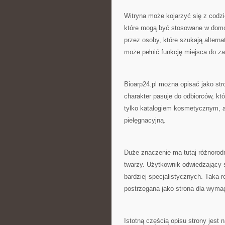
Witryna może kojarzyć się z codz
które mogą być stosowane w domow
przez osoby, które szukają alterna
może pełnić funkcję miejsca do z
Bioarp24.pl można opisać jako st
charakter pasuje do odbiorców, któ
tylko katalogiem kosmetycznym, a
pielęgnacyjną.
Duże znaczenie ma tutaj różnoro
twarzy. Użytkownik odwiedzający 
bardziej specjalistycznych. Taka 
postrzegana jako strona dla wyma
Istotną częścią opisu strony jest