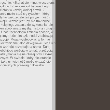
ięcznie, kilkanaście minut wieczorem,
ążki w torbie zamiast bezwiednego
elefon w każdej wolnej chwili. Z
nie może stać się rytuałem, który
 tylko wiedzę, ale też przyjemność i
koju. Ważne jest, by nie traktować
 kolejnego zadania do wykonania, ale
zeń spotkania z myślą, historią i drugim
. Choć technologia zmienia sposób, w
jemy treści, książki nadal zachowują
ozycję. Mogą występować w formie
elektronicznej albo dźwiękowej, lecz ich
a wartość pozostaje ta sama. Dają
ębokiego wejścia w temat, przeżycia
zatrzymania się na dłużej przy czymś
żnym. W świecie, który nieustannie
, taka umiejętność może okazać się
enniejszych przewag człowieka.