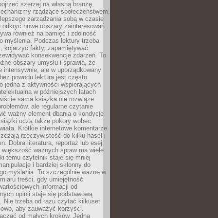
ojrzeć szerzej na własną branżę,
echanizmy rządzące społeczeństwem,
 lepszego zarządzania sobą w czasie
u odkryć nowe obszary zainteresowań.
ływa również na pamięć i zdolność
o myślenia. Podczas lektury trzeba
i, kojarzyć fakty, zapamiętywać
przewidywać konsekwencje zdarzeń. To
óżne obszary umysłu i sprawia, że
e intensywnie, ale w uporządkowany
bez powodu lektura jest często
o jedna z aktywności wspierających
telektualną w późniejszych latach
wiście sama książka nie rozwiąże
roblemów, ale regularne czytanie
ić ważny element dbania o kondycję
siążki uczą także pokory wobec
wiata. Krótkie internetowe komentarze
zczają rzeczywistość do kilku haseł i
. Dobra literatura, reportaż lub esej
e większość ważnych spraw ma wiele
ki temu czytelnik staje się mniej
anipulację i bardziej skłonny do
go myślenia. To szczególnie ważne w
iaru treści, gdy umiejętność
wartościowych informacji od
ych opinii staje się podstawową
 Nie trzeba od razu czytać kilkuset
iowo, aby zauważyć korzyści.
acząć od małych kroków. Jedna