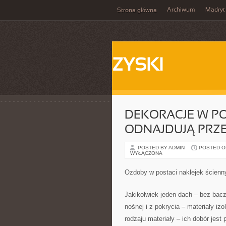
Archiwum
Madryt
Strona główna
ZYSKI
DEKORACJE W PO
ODNAJDUJĄ PRZ
POSTED BY ADMIN
POSTED ON
WYŁĄCZONA
Ozdoby w postaci naklejek ścienn
Jakikolwiek jeden dach – bez bacz
nośnej i z pokrycia – materiały i
rodzaju materiały – ich dobór jes