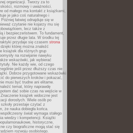
ej organizacji. Tworzy za to
iskości, rozmowy i uważności.
re od małego ma kontakt z książkami,
tuje je jako coś naturalnego i
 Później łatwiej odnajduje się w
nieważ czytanie nie kojarzy mu się
obowiązkiem, lecz także z
ią i bezpieczeństwem. To fundament,
uje przez długie lata. W środku tej
raktyki przydaje się czasem
strona
dzięki której można znaleźć
e książek dla różnych grup
pomysły na rozwijanie nawyku
także wskazówki, jak wybierać
tytuły. Nie każdy wie, od czego
ególnie jeśli przez dłuższy czas nie
siążki. Dobrze przygotowane wskazówki
ić do pierwszych kroków i pokazać,
ie musi być trudne ani elitarne.
naleźć temat, który naprawdę
a potem dać sobie czas na wejście w
. Znaczenie książek widoczne jest
acji dorosłych. Wiele osób po
szkoły przestaje czytać z
m, że nauka dobiegła końca.
spółczesny świat wymaga stałego
ia wiedzy i kompetencji. Książki
popularnonaukowe, historyczne,
ne czy biograficzne mogą stać się
ędziem rozwoju osobistego.