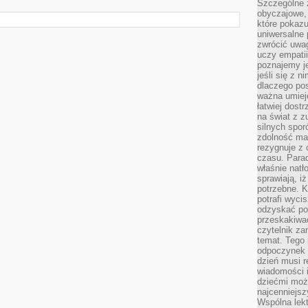
Szczególne 
obyczajowe, 
które pokazu
uniwersalne 
zwrócić uwag
uczy empatii
poznajemy j
jeśli się z 
dlaczego pos
ważna umieję
łatwiej dost
na świat z z
silnych spor
zdolność ma 
rezygnuje z 
czasu. Parad
właśnie natło
sprawiają, iż
potrzebne. K
potrafi wyci
odzyskać po
przeskakiwa
czytelnik za
temat. Tego 
odpoczynek 
dzień musi r
wiadomości i
dziećmi moż
najcenniejsz
Wspólna lekt