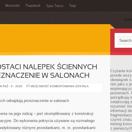
Muminki
Psajdack
Tagi
Spis Treści
SUB
STACI NALEPEK ŚCIENNYCH
Czytanie ksi
EZNACZENIE W SALONACH
przede wszys
obowiązek sz
nim jako o j
DEKORACJE
 PAŹ - 6 - 2025
MOŻLIWOŚĆ KOMENTOWANIA
ZOSTAŁA
wspierającyc
W
POSTACI
poziomach. K
NALEPEK
porządkują m
ŚCIENNYCH
ych odnajdują przeznaczenie w salonach
zwiększają z
ODNAJDUJĄ
PRZEZNACZENIE
rozumieć św
W
informacji do
SALONACH
enia na jego rodzaj – jest skomplikowany z konstrukcji
fragmentaryc
czymś znacz
zolacyjne. Do wykonania pokrycia używane są rozmaitego
trening konce
t podyktowany różnymi przesłankami, m. in. przesłankami
z pierwszych