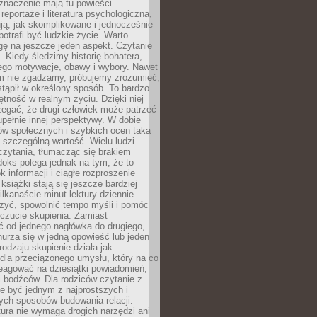
znaczenie mają tu powieści
reportaże i literatura psychologiczna,
ją, jak skomplikowane i jednocześnie
potrafi być ludzkie życie. Warto
ę na jeszcze jeden aspekt. Czytanie
. Kiedy śledzimy historię bohatera,
ego motywacje, obawy i wybory. Nawet
nim nie zgadzamy, próbujemy zrozumieć,
tąpił w określony sposób. To bardzo
tność w realnym życiu. Dzięki niej
rzegać, że drugi człowiek może patrzeć
upełnie innej perspektywy. W dobie
ów społecznych i szybkich ocen taka
szczególną wartość. Wielu ludzi
czytania, tłumacząc się brakiem
oks polega jednak na tym, że to
k informacji i ciągłe rozproszenie
 książki stają się jeszcze bardziej
ilkanaście minut lektury dziennie
szyć, spowolnić tempo myśli i pomóc
czucie skupienia. Zamiast
ć od jednego nagłówka do drugiego,
nurza się w jedną opowieść lub jeden
rodzaju skupienie działa jak
dla przeciążonego umysłu, który na co
eagować na dziesiątki powiadomień,
 bodźców. Dla rodziców czytanie z
e być jednym z najprostszych i
ych sposobów budowania relacji.
ura nie wymaga drogich narzędzi ani