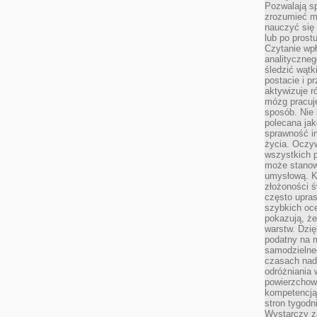
Pozwalają sp
zrozumieć m
nauczyć się
lub po prost
Czytanie wp
analityczneg
śledzić wątk
postacie i 
aktywizuje r
mózg pracuj
sposób. Nie 
polecana jak
sprawność in
życia. Oczy
wszystkich p
może stanow
umysłową. K
złożoności ś
często upras
szybkich ocen
pokazują, ż
warstw. Dzię
podatny na m
samodzielne
czasach nadm
odróżniania 
powierzchown
kompetencją.
stron tygodn
Wystarczy z