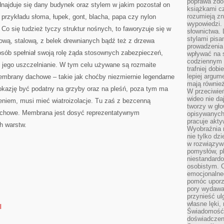
poprawa zdo
najduje się dany budynek oraz stylem w jakim pozostał on
książkami cz
rozumieją zn
 przykładu słoma, łupek, gont, blacha, papa czy nylon
wypowiedzi. 
 Co się tudzież tyczy struktur nośnych, to faworyzuje się w
słownictwa. 
stylami pisa
nową, stalową, z belek drewnianych bądź też z drzewa
prowadzenia 
osób spełniał swoją rolę żąda stosownych zabezpieczeń,
wpływać na 
codziennym ż
 jego uszczelnianie. W tym celu używane są rozmaite
trafniej dobi
lepiej argum
membrany dachowe – takie jak choćby niezmiernie legendarne
mają równie
 okazję być podatny na grzyby oraz na pleśń, poza tym ma
W przeciwień
wideo nie da
eniem, musi mieć wiatroizolacje. Tu zaś z bezcenną
tworzy w gło
howe. Membrana jest dosyć reprezentatywnym
opisywanych
pracuje akty
h warstw.
Wyobraźnia r
nie tylko dz
w rozwiązyw
pomysłów, pl
niestandard
osobistym. C
emocjonalneg
pomóc uporz
pory wydawał
przynieść ul
własne lęki,
l
Świadomość, 
doświadczen