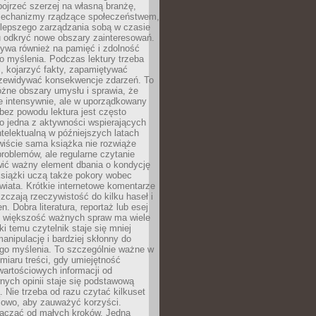
ojrzeć szerzej na własną branżę,
echanizmy rządzące społeczeństwem,
 lepszego zarządzania sobą w czasie
u odkryć nowe obszary zainteresowań.
ływa również na pamięć i zdolność
o myślenia. Podczas lektury trzeba
i, kojarzyć fakty, zapamiętywać
przewidywać konsekwencje zdarzeń. To
óżne obszary umysłu i sprawia, że
e intensywnie, ale w uporządkowany
bez powodu lektura jest często
o jedna z aktywności wspierających
telektualną w późniejszych latach
wiście sama książka nie rozwiąże
roblemów, ale regularne czytanie
ić ważny element dbania o kondycję
siążki uczą także pokory wobec
wiata. Krótkie internetowe komentarze
zczają rzeczywistość do kilku haseł i
. Dobra literatura, reportaż lub esej
e większość ważnych spraw ma wiele
ki temu czytelnik staje się mniej
anipulację i bardziej skłonny do
go myślenia. To szczególnie ważne w
iaru treści, gdy umiejętność
wartościowych informacji od
ych opinii staje się podstawową
 Nie trzeba od razu czytać kilkuset
iowo, aby zauważyć korzyści.
acząć od małych kroków. Jedna