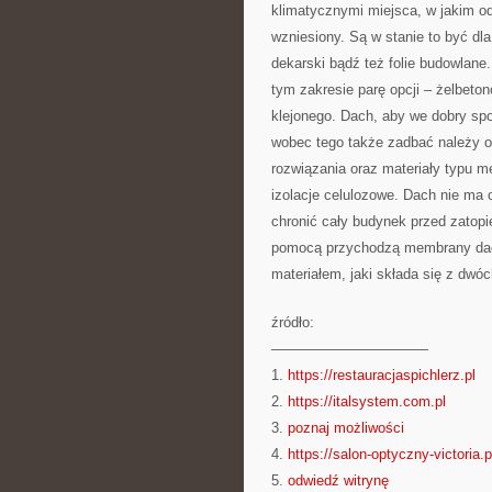
klimatycznymi miejsca, w jakim od
wzniesiony. Są w stanie to być dla
dekarski bądź też folie budowlane.
tym zakresie parę opcji – żelbeto
klejonego. Dach, aby we dobry sp
wobec tego także zadbać należy o
rozwiązania oraz materiały typu 
izolacje celulozowe. Dach nie ma
chronić cały budynek przed zatopi
pomocą przychodzą membrany dac
materiałem, jaki składa się z dwóc
źródło:
———————————
1.
https://restauracjaspichlerz.pl
2.
https://italsystem.com.pl
3.
poznaj możliwości
4.
https://salon-optyczny-victoria.p
5.
odwiedź witrynę