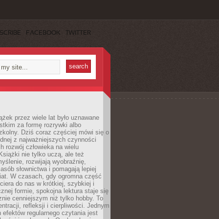
SCRIBE
FACEBOOK
TWITTER
ążek przez wiele lat było uznawane
tkim za formę rozrywki albo
kolny. Dziś coraz częściej mówi się o
ednej z najważniejszych czynności
h rozwój człowieka na wielu
siążki nie tylko uczą, ale też
yślenie, rozwijają wyobraźnię,
asób słownictwa i pomagają lepiej
iat. W czasach, gdy ogromna część
ciera do nas w krótkiej, szybkiej i
znej formie, spokojna lektura staje się
nie cenniejszym niż tylko hobby. To
ntracji, refleksji i cierpliwości. Jednym
 efektów regularnego czytania jest