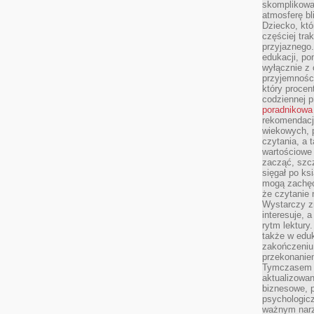
skomplikowan
atmosferę bl
Dziecko, któ
częściej trak
przyjaznego.
edukacji, po
wyłącznie z 
przyjemnośc
który procent
codziennej p
poradnikowa
rekomendacj
wiekowych, 
czytania, a 
wartościowe 
zacząć, szcz
sięgał po k
mogą zachęc
że czytanie n
Wystarczy z
interesuje, 
rytm lektury
także w eduk
zakończeniu 
przekonanie
Tymczasem w
aktualizowan
biznesowe, 
psychologicz
ważnym narz