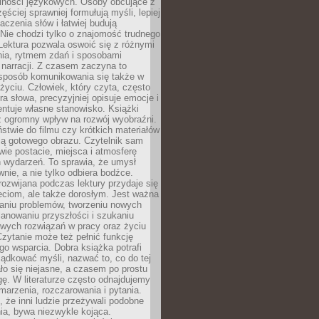
lności językowych. Osoby obcujące z
ęściej sprawniej formułują myśli, lepiej
aczenia słów i łatwiej budują
Nie chodzi tylko o znajomość trudnego
Lektura pozwala oswoić się z różnymi
nia, rytmem zdań i sposobami
narracji. Z czasem zaczyna to
sposób komunikowania się także w
yciu. Człowiek, który czyta, często
era słowa, precyzyjniej opisuje emocje i
entuje własne stanowisko. Książki
ż ogromny wpływ na rozwój wyobraźni.
stwie do filmu czy krótkich materiałów
ją gotowego obrazu. Czytelnik sam
wie postacie, miejsca i atmosferę
 wydarzeń. To sprawia, że umysł
wnie, a nie tylko odbiera bodźce.
ozwijana podczas lektury przydaje się
ieciom, ale także dorosłym. Jest ważna
aniu problemów, tworzeniu nowych
anowaniu przyszłości i szukaniu
owych rozwiązań w pracy oraz życiu
zytanie może też pełnić funkcję
o wsparcia. Dobra książka potrafi
ądkować myśli, nazwać to, co do tej
o się niejasne, a czasem po prostu
gę. W literaturze często odnajdujemy
 marzenia, rozczarowania i pytania.
że inni ludzie przeżywali podobne
ia, bywa niezwykle kojąca.