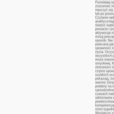
Pozwalają sp
zrozumieć m
nauczyć się
lub po prost
Czytanie wp
analityczneg
śledzić wątk
postacie i 
aktywizuje r
mózg pracuj
sposób. Nie 
polecana jak
sprawność in
życia. Oczy
wszystkich p
może stanow
umysłową. K
złożoności ś
często upras
szybkich ocen
pokazują, ż
warstw. Dzię
podatny na m
samodzielne
czasach nadm
odróżniania 
powierzchown
kompetencją.
stron tygodn
Wystarczy z