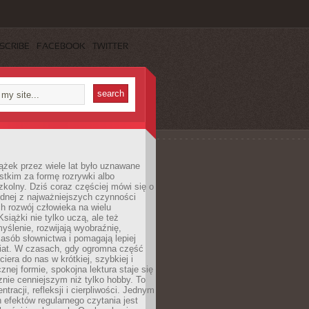
SCRIBE
FACEBOOK
TWITTER
ążek przez wiele lat było uznawane
tkim za formę rozrywki albo
kolny. Dziś coraz częściej mówi się o
ednej z najważniejszych czynności
h rozwój człowieka na wielu
siążki nie tylko uczą, ale też
yślenie, rozwijają wyobraźnię,
asób słownictwa i pomagają lepiej
iat. W czasach, gdy ogromna część
ciera do nas w krótkiej, szybkiej i
znej formie, spokojna lektura staje się
nie cenniejszym niż tylko hobby. To
ntracji, refleksji i cierpliwości. Jednym
 efektów regularnego czytania jest