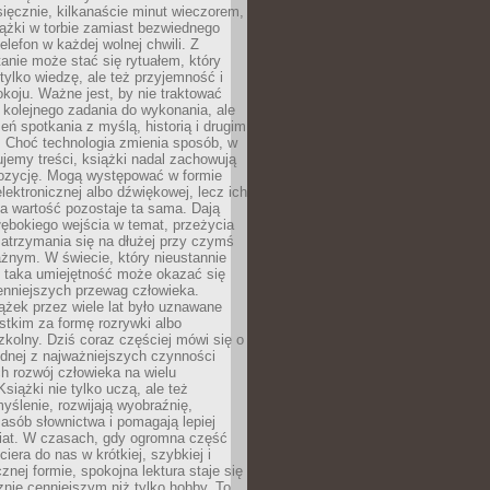
ięcznie, kilkanaście minut wieczorem,
ążki w torbie zamiast bezwiednego
elefon w każdej wolnej chwili. Z
nie może stać się rytuałem, który
 tylko wiedzę, ale też przyjemność i
koju. Ważne jest, by nie traktować
 kolejnego zadania do wykonania, ale
zeń spotkania z myślą, historią i drugim
. Choć technologia zmienia sposób, w
jemy treści, książki nadal zachowują
ozycję. Mogą występować w formie
elektronicznej albo dźwiękowej, lecz ich
a wartość pozostaje ta sama. Dają
ębokiego wejścia w temat, przeżycia
zatrzymania się na dłużej przy czymś
żnym. W świecie, który nieustannie
, taka umiejętność może okazać się
enniejszych przewag człowieka.
ążek przez wiele lat było uznawane
tkim za formę rozrywki albo
kolny. Dziś coraz częściej mówi się o
ednej z najważniejszych czynności
h rozwój człowieka na wielu
siążki nie tylko uczą, ale też
yślenie, rozwijają wyobraźnię,
asób słownictwa i pomagają lepiej
iat. W czasach, gdy ogromna część
ciera do nas w krótkiej, szybkiej i
znej formie, spokojna lektura staje się
nie cenniejszym niż tylko hobby. To