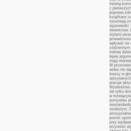
trening konce
z pierwszych
poprawa zdo
książkami cz
rozumieją zn
wypowiedzi. 
słownictwa. 
stylami pisa
prowadzenia 
wpływać na 
codziennym ż
trafniej dobi
lepiej argum
mają równie
W przeciwień
wideo nie da
tworzy w gło
opisywanych
pracuje akty
Wyobraźnia r
nie tylko dz
w rozwiązyw
pomysłów, pl
niestandard
osobistym. C
emocjonalneg
pomóc uporz
pory wydawał
przynieść ul
własne lęki,