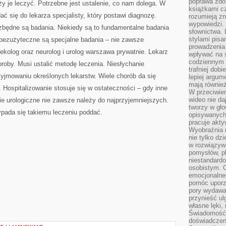
poprawa zdo
ży je leczyć. Potrzebne jest ustalenie, co nam dolega. W
książkami cz
ć się do lekarza specjalisty, który postawi diagnozę.
rozumieją zn
wypowiedzi. 
zbędne są badania. Niekiedy są to fundamentalne badania
słownictwa. 
stylami pisa
ebezużyteczne są specjalne badania – nie zawsze
prowadzenia 
nekolog oraz neurolog i urolog warszawa prywatnie. Lekarz
wpływać na 
codziennym ż
oby. Musi ustalić metodę leczenia. Niesłychanie
trafniej dobi
rzyjmowaniu określonych lekarstw. Wiele chorób da się
lepiej argum
mają równie
. Hospitalizowanie stosuje się w ostateczności – gdy inne
W przeciwień
wideo nie da
e urologiczne nie zawsze należy do najprzyjemniejszych.
tworzy w gło
pada się takiemu leczeniu poddać.
opisywanych
pracuje akty
Wyobraźnia r
nie tylko dz
w rozwiązyw
pomysłów, pl
niestandard
osobistym. C
emocjonalneg
pomóc uporz
pory wydawał
przynieść ul
własne lęki,
Świadomość, 
doświadczen