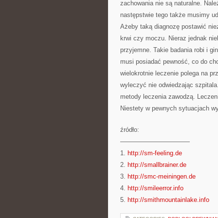
zachowania nie są naturalne. Nale
następstwie tego także musimy uda
Ażeby taką diagnozę postawić nie
krwi czy moczu. Nieraz jednak ni
przyjemne. Takie badania robi i gi
musi posiadać pewność, co do chor
wielokrotnie leczenie polega na p
wyleczyć nie odwiedzając szpitala
metody leczenia zawodzą. Leczeni
Niestety w pewnych sytuacjach wy
źródło:
———————————
1.
http://sm-feeling.de
2.
http://smallbrainer.de
3.
http://smc-meiningen.de
4.
http://smileerror.info
5.
http://smithmountainlake.info