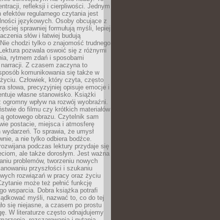
ntracji, refleksji i cierpliwości. Jednym
 efektów regularnego czytania jest
lności językowych. Osoby obcujące z
ęściej sprawniej formułują myśli, lepiej
aczenia słów i łatwiej budują
Nie chodzi tylko o znajomość trudnego
Lektura pozwala oswoić się z różnymi
nia, rytmem zdań i sposobami
narracji. Z czasem zaczyna to
sposób komunikowania się także w
yciu. Człowiek, który czyta, często
era słowa, precyzyjniej opisuje emocje i
entuje własne stanowisko. Książki
ż ogromny wpływ na rozwój wyobraźni.
stwie do filmu czy krótkich materiałów
ją gotowego obrazu. Czytelnik sam
wie postacie, miejsca i atmosferę
 wydarzeń. To sprawia, że umysł
wnie, a nie tylko odbiera bodźce.
ozwijana podczas lektury przydaje się
ieciom, ale także dorosłym. Jest ważna
aniu problemów, tworzeniu nowych
anowaniu przyszłości i szukaniu
owych rozwiązań w pracy oraz życiu
zytanie może też pełnić funkcję
o wsparcia. Dobra książka potrafi
ądkować myśli, nazwać to, co do tej
o się niejasne, a czasem po prostu
gę. W literaturze często odnajdujemy
 marzenia, rozczarowania i pytania.