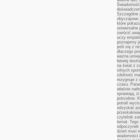
Świadomość, 
doświadczen
Szczególne 
obyczajowe, 
które pokazu
uniwersalne 
zwrócić uwag
uczy empatii
poznajemy j
jeśli się z 
dlaczego pos
ważna umieję
łatwiej dost
na świat z z
silnych spor
zdolność ma 
rezygnuje z 
czasu. Parad
właśnie natło
sprawiają, iż
potrzebne. K
potrafi wyci
odzyskać po
przeskakiwa
czytelnik za
temat. Tego 
odpoczynek 
dzień musi r
wiadomości i