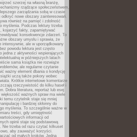
ojrzeć szerzej na własną branżę,
echanizmy rządzące społeczeństwem,
 lepszego zarządzania sobą w czasie
u odkryć nowe obszary zainteresowań.
ływa również na pamięć i zdolność
o myślenia. Podczas lektury trzeba
i, kojarzyć fakty, zapamiętywać
przewidywać konsekwencje zdarzeń. To
óżne obszary umysłu i sprawia, że
e intensywnie, ale w uporządkowany
bez powodu lektura jest często
o jedna z aktywności wspierających
telektualną w późniejszych latach
wiście sama książka nie rozwiąże
roblemów, ale regularne czytanie
ić ważny element dbania o kondycję
siążki uczą także pokory wobec
wiata. Krótkie internetowe komentarze
zczają rzeczywistość do kilku haseł i
. Dobra literatura, reportaż lub esej
e większość ważnych spraw ma wiele
ki temu czytelnik staje się mniej
anipulację i bardziej skłonny do
go myślenia. To szczególnie ważne w
iaru treści, gdy umiejętność
wartościowych informacji od
ych opinii staje się podstawową
 Nie trzeba od razu czytać kilkuset
iowo, aby zauważyć korzyści.
acząć od małych kroków. Jedna