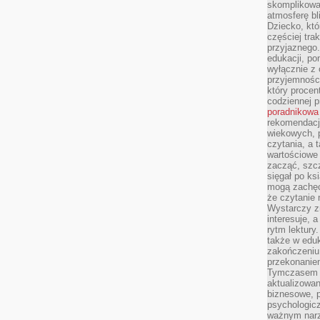
skomplikowan
atmosferę bl
Dziecko, któ
częściej trak
przyjaznego.
edukacji, po
wyłącznie z 
przyjemnośc
który procent
codziennej p
poradnikowa
rekomendacj
wiekowych, 
czytania, a 
wartościowe 
zacząć, szcz
sięgał po k
mogą zachęc
że czytanie n
Wystarczy z
interesuje, 
rytm lektury
także w eduk
zakończeniu 
przekonanie
Tymczasem w
aktualizowan
biznesowe, 
psychologicz
ważnym narz