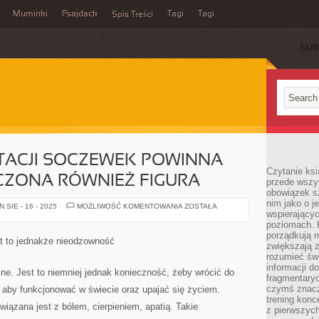
Muminki
Psajdack
Tagi
Tagi
Spis Treści
SUB
TACJI SOCZEWEK POWINNA
Czytanie ksi
CZONA RÓWNIEŻ FIGURA
przede wszys
obowiązek sz
nim jako o j
CO
SIE - 16 - 2025
MOŻLIWOŚĆ KOMENTOWANIA
ZOSTAŁA
wspierającyc
DO
EKSPLOATACJI
poziomach. K
SOCZEWEK
porządkują m
POWINNA
est to jednakże nieodzowność
BYĆ
zwiększają z
PRZEŚWIADCZONA
rozumieć św
RÓWNIEŻ
informacji do
FIGURA
ne. Jest to niemniej jednak konieczność, żeby wrócić do
fragmentaryc
czymś znacz
 aby funkcjonować w świecie oraz upajać się życiem.
trening konce
wiązana jest z bólem, cierpieniem, apatią. Takie
z pierwszych