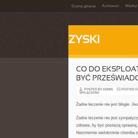
Archiwum
Madryt
Strona główna
ZYSKI
CO DO EKSPLOA
BYĆ PRZEŚWIAD
POSTED BY ADMIN
POSTED ON 
WYŁĄCZONA
Żadne leczenie nie jest błogie. J
Żadne leczenie nie jest sympatycz
zdrowia, by być postacią sprawną,
Niezmiernie wielokrotnie choroba z