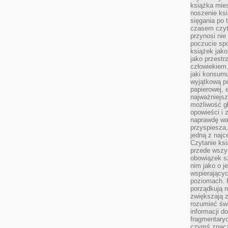
książka mies
noszenie ksi
sięgania po t
czasem czyta
przynosi nie
poczucie spo
książek jako
jako przestr
człowiekiem
jaki konsumu
wyjątkową p
papierowej, 
najważniejsz
możliwość gł
opowieści i 
naprawdę wa
przyspiesza
jedną z najc
Czytanie ksi
przede wszys
obowiązek sz
nim jako o j
wspierającyc
poziomach. K
porządkują m
zwiększają z
rozumieć św
informacji do
fragmentaryc
czymś znacz