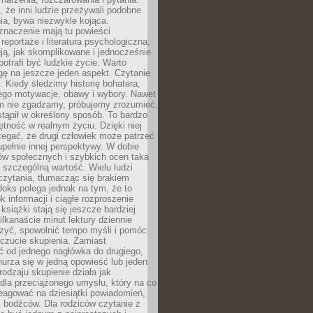
że inni ludzie przeżywali podobne
ia, bywa niezwykle kojąca.
znaczenie mają tu powieści
reportaże i literatura psychologiczna,
ją, jak skomplikowane i jednocześnie
potrafi być ludzkie życie. Warto
ę na jeszcze jeden aspekt. Czytanie
. Kiedy śledzimy historię bohatera,
ego motywacje, obawy i wybory. Nawet
nim nie zgadzamy, próbujemy zrozumieć,
tąpił w określony sposób. To bardzo
tność w realnym życiu. Dzięki niej
rzegać, że drugi człowiek może patrzeć
upełnie innej perspektywy. W dobie
ów społecznych i szybkich ocen taka
szczególną wartość. Wielu ludzi
czytania, tłumacząc się brakiem
oks polega jednak na tym, że to
k informacji i ciągłe rozproszenie
 książki stają się jeszcze bardziej
ilkanaście minut lektury dziennie
szyć, spowolnić tempo myśli i pomóc
czucie skupienia. Zamiast
ć od jednego nagłówka do drugiego,
nurza się w jedną opowieść lub jeden
rodzaju skupienie działa jak
dla przeciążonego umysłu, który na co
eagować na dziesiątki powiadomień,
 bodźców. Dla rodziców czytanie z