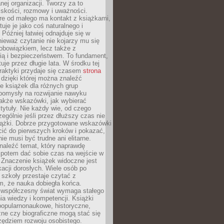
ej organizacji. Tworzy za to
iskości, rozmowy i uważności.
re od małego ma kontakt z książkami,
tuje je jako coś naturalnego i
 Później łatwiej odnajduje się w
nieważ czytanie nie kojarzy mu się
obowiązkiem, lecz także z
ią i bezpieczeństwem. To fundament,
uje przez długie lata. W środku tej
raktyki przydaje się czasem
strona
dzięki której można znaleźć
e książek dla różnych grup
pomysły na rozwijanie nawyku
także wskazówki, jak wybierać
tytuły. Nie każdy wie, od czego
ególnie jeśli przez dłuższy czas nie
siążki. Dobrze przygotowane wskazówki
ić do pierwszych kroków i pokazać,
ie musi być trudne ani elitarne.
naleźć temat, który naprawdę
a potem dać sobie czas na wejście w
. Znaczenie książek widoczne jest
acji dorosłych. Wiele osób po
szkoły przestaje czytać z
m, że nauka dobiegła końca.
spółczesny świat wymaga stałego
ia wiedzy i kompetencji. Książki
popularnonaukowe, historyczne,
ne czy biograficzne mogą stać się
ędziem rozwoju osobistego.