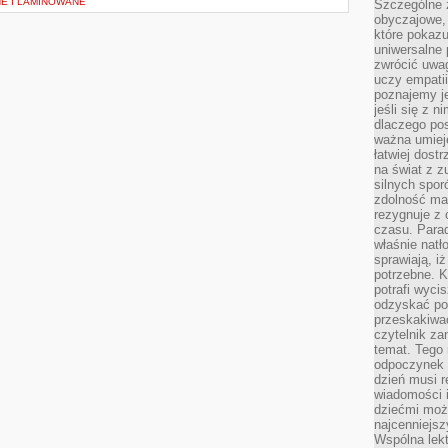
E I LAMINOWANE
Szczególne 
obyczajowe, 
które pokazu
uniwersalne 
zwrócić uwag
uczy empatii
poznajemy j
jeśli się z 
dlaczego pos
ważna umieję
łatwiej dost
na świat z z
silnych spor
zdolność ma 
rezygnuje z 
czasu. Parad
właśnie natło
sprawiają, iż
potrzebne. K
potrafi wyci
odzyskać po
przeskakiwa
czytelnik za
temat. Tego 
odpoczynek 
dzień musi r
wiadomości i
dziećmi moż
najcenniejsz
Wspólna lekt