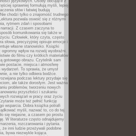
lności językowych. Osoby obcujące z
ęściej sprawniej formułują myśli, lepiej
aczenia słów i łatwiej budują
Nie chodzi tylko o znajomość trudnego
Lektura pozwala oswoić się z różnymi
nia, rytmem zdań i sposobami
narracji. Z czasem zaczyna to
sposób komunikowania się także w
yciu. Człowiek, który czyta, często
era słowa, precyzyjniej opisuje emocje i
entuje własne stanowisko. Książki
ż ogromny wpływ na rozwój wyobraźni.
stwie do filmu czy krótkich materiałów
ją gotowego obrazu. Czytelnik sam
wie postacie, miejsca i atmosferę
 wydarzeń. To sprawia, że umysł
wnie, a nie tylko odbiera bodźce.
ozwijana podczas lektury przydaje się
ieciom, ale także dorosłym. Jest ważna
aniu problemów, tworzeniu nowych
anowaniu przyszłości i szukaniu
owych rozwiązań w pracy oraz życiu
zytanie może też pełnić funkcję
o wsparcia. Dobra książka potrafi
ądkować myśli, nazwać to, co do tej
o się niejasne, a czasem po prostu
gę. W literaturze często odnajdujemy
 marzenia, rozczarowania i pytania.
że inni ludzie przeżywali podobne
ia, bywa niezwykle kojąca.