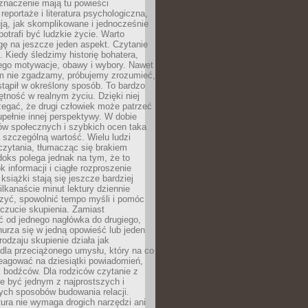
znaczenie mają tu powieści
reportaże i literatura psychologiczna,
ją, jak skomplikowane i jednocześnie
potrafi być ludzkie życie. Warto
ę na jeszcze jeden aspekt. Czytanie
. Kiedy śledzimy historię bohatera,
ego motywacje, obawy i wybory. Nawet
nim nie zgadzamy, próbujemy zrozumieć,
tąpił w określony sposób. To bardzo
tność w realnym życiu. Dzięki niej
rzegać, że drugi człowiek może patrzeć
upełnie innej perspektywy. W dobie
ów społecznych i szybkich ocen taka
szczególną wartość. Wielu ludzi
czytania, tłumacząc się brakiem
oks polega jednak na tym, że to
k informacji i ciągłe rozproszenie
 książki stają się jeszcze bardziej
ilkanaście minut lektury dziennie
szyć, spowolnić tempo myśli i pomóc
czucie skupienia. Zamiast
ć od jednego nagłówka do drugiego,
nurza się w jedną opowieść lub jeden
rodzaju skupienie działa jak
dla przeciążonego umysłu, który na co
eagować na dziesiątki powiadomień,
 bodźców. Dla rodziców czytanie z
e być jednym z najprostszych i
ych sposobów budowania relacji.
ura nie wymaga drogich narzędzi ani