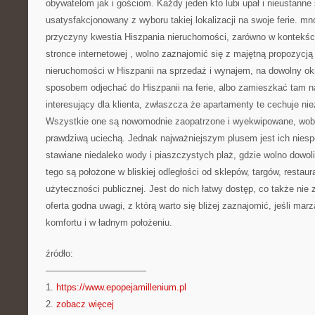
obywatelom jak i gościom. Każdy jeden kto lubi upał i nieustanne
usatysfakcjonowany z wyboru takiej lokalizacji na swoje ferie. mn
przyczyny kwestia Hiszpania nieruchomości, zarówno w kontekśc
stronce internetowej
, wolno zaznajomić się z majętną propozycją
nieruchomości w Hiszpanii na sprzedaż i wynajem, na dowolny ok
sposobem odjechać do Hiszpanii na ferie, albo zamieszkać tam na
interesujący dla klienta, zwłaszcza że apartamenty te cechuje ni
Wszystkie one są nowomodnie zaopatrzone i wyekwipowane, wobe
prawdziwą uciechą. Jednak najważniejszym plusem jest ich niesp
stawiane niedaleko wody i piaszczystych plaż, gdzie wolno dowol
tego są położone w bliskiej odległości od sklepów, targów, restaura
użyteczności publicznej. Jest do nich łatwy dostęp, co także nie 
oferta godna uwagi, z którą warto się bliżej zaznajomić, jeśli marz
komfortu i w ładnym położeniu.
źródło:
———————————
1.
https://www.epopejamillenium.pl
2.
zobacz więcej