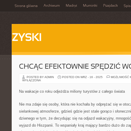
Archiwum
Madryt
Muminki
Psajdack
Strona główna
Spis
ZYSKI
CHCĄC EFEKTOWNIE SPĘDZIĆ W
POSTED BY ADMIN
POSTED ON WRZ - 16 - 2025
MOŻLIWOŚĆ 
WYŁĄCZONA
Na wakacje co roku odjeżdża miliony turystów z całego świata
Nie ma zdaje się osoby, która nie kochała by odprężać się w oto
sielankowej atmosferze, gdzieś gdzie jest stale gorąco i słoneczn
dziwnego w tym, że decydując się na odjazd wakacyjny, mnogość
wyjazd do Hiszpanii. To wspaniały kraj mający bardzo dużo do z