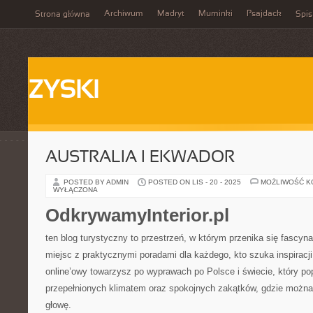
Archiwum
Madryt
Muminki
Psajdack
Strona główna
Spis
ZYSKI
AUSTRALIA I EKWADOR
POSTED BY ADMIN
POSTED ON LIS - 20 - 2025
MOŻLIWOŚĆ 
WYŁĄCZONA
OdkrywamyInterior.pl
ten blog turystyczny to przestrzeń, w którym przenika się fasc
miejsc z praktycznymi poradami dla każdego, kto szuka inspiracj
online’owy towarzysz po wyprawach po Polsce i świecie, który p
przepełnionych klimatem oraz spokojnych zakątków, gdzie możn
głowę.