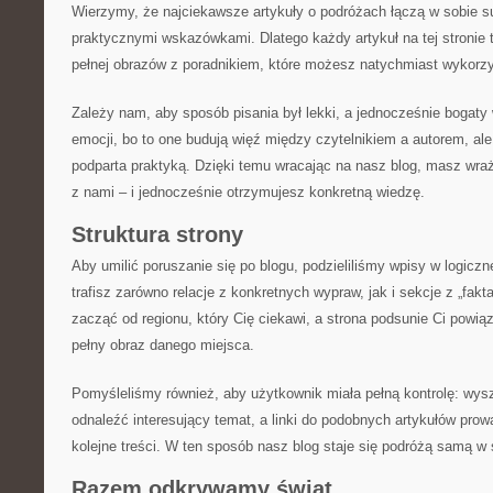
Wierzymy, że najciekawsze artykuły o podróżach łączą w sobie s
praktycznymi wskazówkami. Dlatego każdy artykuł na tej stronie t
pełnej obrazów z poradnikiem, które możesz natychmiast wykorz
Zależy nam, aby sposób pisania był lekki, a jednocześnie bogaty
emocji, bo to one budują więź między czytelnikiem a autorem, ale
podparta praktyką. Dzięki temu wracając na nasz blog, masz wra
z nami – i jednocześnie otrzymujesz konkretną wiedzę.
Struktura strony
Aby umilić poruszanie się po blogu, podzieliliśmy wpisy w logiczn
trafisz zarówno relacje z konkretnych wypraw, jak i sekcje z „fak
zacząć od regionu, który Cię ciekawi, a strona podsunie Ci powiąz
pełny obraz danego miejsca.
Pomyśleliśmy również, aby użytkownik miała pełną kontrolę: wy
odnaleźć interesujący temat, a linki do podobnych artykułów pro
kolejne treści. W ten sposób nasz blog staje się podróżą samą w 
Razem odkrywamy świat