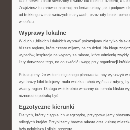
Nasz serwis został stworzony również dla rodzin z dziećmi, a takż
Znajdziesz tu zarówno inspiracji na leniwe urlopy, jak i podpowie
od trekkingu w malowniczych masywach, przez city breaki pełne a
w słońcu.
Wyprawy lokalne
W duchu „bliskich i dalekich wypraw” pokazujemy nie tylko daleki
bliższe regiony, które często mijamy na co dzień. Na blogu znajdz
wypadów, inspiracje na wypady za miasto, które odmienią zwykły
listy dotyczące tego, na co zwrócić uwagę przy organizacji krótkie
Pokazujemy, że wielomiesięcznego planowania, aby wyruszyć w 
wystarczy bilet kolejowy, mała walizka i chęć wyjścia z rutyny, 
własny region. Dlatego wielokrotnie wracamy do tematu bliskie wy
różnorodne potrafią być.
Egzotyczne kierunki
Dla tych, którzy ciągnie ich w egzotykę, przygotowujemy obszer
odległych krajów. Przybliżamy barwne miasta oraz kulturę miesz
była pełniejsza i silniej przeżyta.