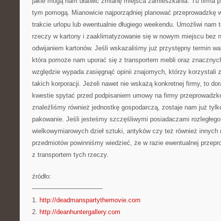
jakie mogą nam ułatwić zmianę miejsca zamieszkania. Tu firma
tym pomogą. Mianowicie najporządniej planować przeprowadzkę w
trakcie urlopu lub ewentualnie długiego weekendu. Umożliwi nam
rzeczy w kartony i zaaklimatyzowanie się w nowym miejscu bez n
odwijaniem kartonów. Jeśli wskazaliśmy już przystępny termin wart
która pomoże nam uporać się z transportem mebli oraz znaczny
względzie wypada zasięgnąć opinii znajomych, którzy korzystali z
takich korporacji. Jeżeli nawet nie wskażą konkretnej firmy, to do
kwestie spytać przed podpisaniem umowy na firmy przeprowadz
znaleźliśmy również jednostkę gospodarczą, zostaje nam już tylk
pakowanie. Jeśli jesteśmy szczęśliwymi posiadaczami rozległeg
wielkowymiarowych dzieł sztuki, antyków czy też również innych
przedmiotów powinniśmy wiedzieć, że w razie ewentualnej przep
z transportem tych rzeczy.
źródło:
———————————
1.
http://deadmanspartythemovie.com
2.
http://deanhuntergallery.com