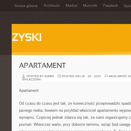
Archiwum
Madryt
Muminki
Psajdack
Strona główna
Spis
ZYSKI
APARTAMENT
POSTED BY ADMIN
POSTED ON LIP - 20 - 2025
MOŻLIWOŚĆ 
WYŁĄCZONA
Apartament
Od czasu do czasu jest tak, że konieczność przeprowadzki spada
jasnego nieba, bowiem na przykład właściciel apartamentu wypo
wynajmu. Częściej jednak zdarza się tak, że sami organizujemy 
poznań. Wtenczas warto, przy doborze terminu, wziąć bod uwagę 