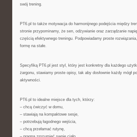
swój trening.
PT6.pl to także motywacja do harmonijnego podejścia między tr
stronie przypominamy, że sen, odżywianie oraz zarządzanie napi
częścią efektywnego treningu. Podpowiadamy proste rozwiązania
formę na stałe.
Specyfiką PT6.pl jest styl, który jest konkretny dla każdego uży
żargonu, stawiamy proste opisy, tak aby dosłownie każdy mógł p
aktywności.
PT6.pl to idealne miejsce dla tych, którzy:
– chcą ćwiczyć w domu,
– stawiają na kompaktowe sesje,
– potrzebują łagodnego wejścia,
– chcą przełamać rutynę,
– pragną zrozumieć swoje ciało.