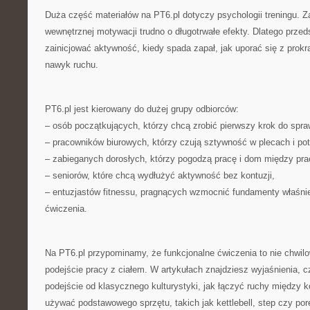
Duża część materiałów na PT6.pl dotyczy psychologii treningu. 
wewnętrznej motywacji trudno o długotrwałe efekty. Dlatego przed
zainicjować aktywność, kiedy spada zapał, jak uporać się z prok
nawyk ruchu.
PT6.pl jest kierowany do dużej grupy odbiorców:
– osób początkujących, którzy chcą zrobić pierwszy krok do spraw
– pracowników biurowych, którzy czują sztywność w plecach i po
– zabieganych dorosłych, którzy pogodzą pracę i dom między pra
– seniorów, które chcą wydłużyć aktywność bez kontuzji,
– entuzjastów fitnessu, pragnących wzmocnić fundamenty właśni
ćwiczenia.
Na PT6.pl przypominamy, że funkcjonalne ćwiczenia to nie chwil
podejście pracy z ciałem. W artykułach znajdziesz wyjaśnienia, c
podejście od klasycznego kulturystyki, jak łączyć ruchy między 
używać podstawowego sprzętu, takich jak kettlebell, step czy po