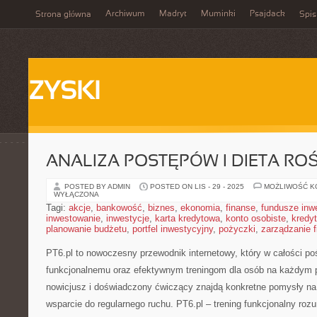
Archiwum
Madryt
Muminki
Psajdack
Strona główna
Spis
ZYSKI
ANALIZA POSTĘPÓW I DIETA RO
POSTED BY ADMIN
POSTED ON LIS - 29 - 2025
MOŻLIWOŚĆ 
WYŁĄCZONA
Tagi:
akcje
,
bankowość
,
biznes
,
ekonomia
,
finanse
,
fundusze inw
inwestowanie
,
inwestycje
,
karta kredytowa
,
konto osobiste
,
kredyt
planowanie budżetu
,
portfel inwestycyjny
,
pożyczki
,
zarządzanie 
PT6.pl to nowoczesny przewodnik internetowy, który w całości po
funkcjonalnemu oraz efektywnym treningom dla osób na każdym p
nowicjusz i doświadczony ćwiczący znajdą konkretne pomysły na 
wsparcie do regularnego ruchu. PT6.pl – trening funkcjonalny rozum