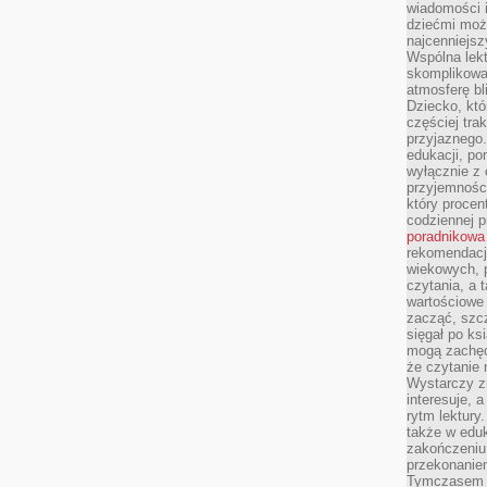
wiadomości i
dziećmi moż
najcenniejsz
Wspólna lekt
skomplikowan
atmosferę bl
Dziecko, któ
częściej trak
przyjaznego.
edukacji, po
wyłącznie z 
przyjemnośc
który procent
codziennej p
poradnikowa
rekomendacj
wiekowych, 
czytania, a 
wartościowe 
zacząć, szcz
sięgał po k
mogą zachęc
że czytanie n
Wystarczy z
interesuje, 
rytm lektury
także w eduk
zakończeniu 
przekonanie
Tymczasem w