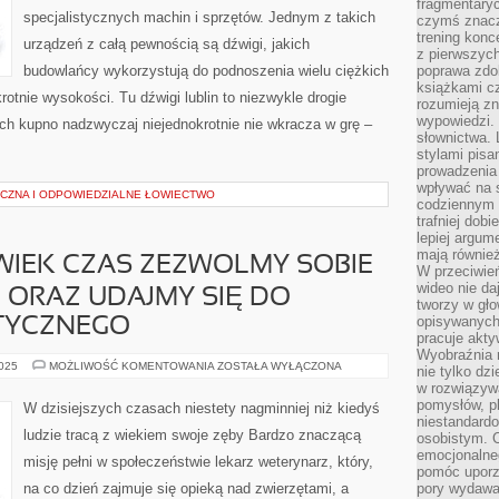
fragmentaryc
specjalistycznych machin i sprzętów. Jednym z takich
czymś znacz
trening konce
urządzeń z całą pewnością są dźwigi, jakich
z pierwszych
budowlańcy wykorzystują do podnoszenia wielu ciężkich
poprawa zdo
książkami cz
otnie wysokości. Tu dźwigi lublin to niezwykle drogie
rozumieją zn
wypowiedzi. 
ch kupno nadzwyczaj niejednokrotnie nie wkracza w grę –
słownictwa. 
stylami pisa
prowadzenia 
wpływać na 
CZNA I ODPOWIEDZIALNE ŁOWIECTWO
codziennym ż
trafniej dobi
lepiej argum
mają równie
WIEK CZAS ZEZWOLMY SOBIE
W przeciwień
wideo nie da
 ORAZ UDAJMY SIĘ DO
tworzy w gło
opisywanych
TYCZNEGO
pracuje akty
Wyobraźnia r
RAZ
2025
MOŻLIWOŚĆ KOMENTOWANIA
ZOSTAŁA WYŁĄCZONA
nie tylko dz
NA
w rozwiązyw
JAKIKOLWIEK
CZAS
pomysłów, pl
W dzisiejszych czasach niestety nagminniej niż kiedyś
ZEZWOLMY
niestandard
SOBIE
ludzie tracą z wiekiem swoje zęby Bardzo znaczącą
osobistym. C
NA
SZALEŃSTWO
emocjonalneg
misję pełni w społeczeństwie lekarz weterynarz, który,
ORAZ
pomóc uporz
UDAJMY
na co dzień zajmuje się opieką nad zwierzętami, a
pory wydawał
SIĘ