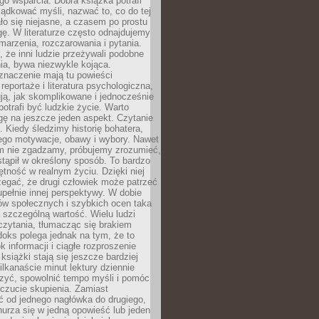
o wsparcia. Dobra książka potrafi
ądkować myśli, nazwać to, co do tej
o się niejasne, a czasem po prostu
gę. W literaturze często odnajdujemy
 marzenia, rozczarowania i pytania.
że inni ludzie przeżywali podobne
ia, bywa niezwykle kojąca.
znaczenie mają tu powieści
reportaże i literatura psychologiczna,
ją, jak skomplikowane i jednocześnie
potrafi być ludzkie życie. Warto
ę na jeszcze jeden aspekt. Czytanie
. Kiedy śledzimy historię bohatera,
ego motywacje, obawy i wybory. Nawet
nim nie zgadzamy, próbujemy zrozumieć,
tąpił w określony sposób. To bardzo
tność w realnym życiu. Dzięki niej
rzegać, że drugi człowiek może patrzeć
upełnie innej perspektywy. W dobie
ów społecznych i szybkich ocen taka
szczególną wartość. Wielu ludzi
czytania, tłumacząc się brakiem
oks polega jednak na tym, że to
k informacji i ciągłe rozproszenie
 książki stają się jeszcze bardziej
ilkanaście minut lektury dziennie
szyć, spowolnić tempo myśli i pomóc
czucie skupienia. Zamiast
ć od jednego nagłówka do drugiego,
nurza się w jedną opowieść lub jeden