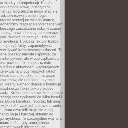
ia wiedzy i kompetencji. Książki
popularnonaukowe, historyczne,
ne czy biograficzne mogą stać się
ędziem rozwoju osobistego.
ojrzeć szerzej na własną branżę,
echanizmy rządzące społeczeństwem,
 lepszego zarządzania sobą w czasie
u odkryć nowe obszary zainteresowań.
ływa również na pamięć i zdolność
o myślenia. Podczas lektury trzeba
i, kojarzyć fakty, zapamiętywać
przewidywać konsekwencje zdarzeń. To
óżne obszary umysłu i sprawia, że
e intensywnie, ale w uporządkowany
bez powodu lektura jest często
o jedna z aktywności wspierających
telektualną w późniejszych latach
wiście sama książka nie rozwiąże
roblemów, ale regularne czytanie
ić ważny element dbania o kondycję
siążki uczą także pokory wobec
wiata. Krótkie internetowe komentarze
zczają rzeczywistość do kilku haseł i
. Dobra literatura, reportaż lub esej
e większość ważnych spraw ma wiele
ki temu czytelnik staje się mniej
anipulację i bardziej skłonny do
go myślenia. To szczególnie ważne w
iaru treści, gdy umiejętność
wartościowych informacji od