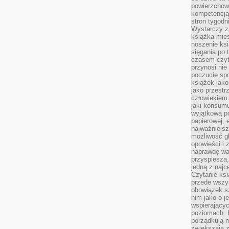
powierzchown
kompetencją.
stron tygodn
Wystarczy z
książka mies
noszenie ksi
sięgania po t
czasem czyta
przynosi nie
poczucie spo
książek jako
jako przestr
człowiekiem
jaki konsumu
wyjątkową p
papierowej, 
najważniejsz
możliwość gł
opowieści i 
naprawdę wa
przyspiesza
jedną z najc
Czytanie ksi
przede wszys
obowiązek sz
nim jako o j
wspierającyc
poziomach. K
porządkują m
zwiększają z