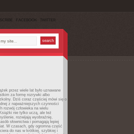
SCRIBE
FACEBOOK
TWITTER
ążek przez wiele lat było uznawane
tkim za formę rozrywki albo
kolny. Dziś coraz częściej mówi się o
ednej z najważniejszych czynności
h rozwój człowieka na wielu
siążki nie tylko uczą, ale też
yślenie, rozwijają wyobraźnię,
asób słownictwa i pomagają lepiej
iat. W czasach, gdy ogromna część
ciera do nas w krótkiej, szybkiej i