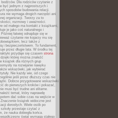
 bodźców. Dla rodziców czytanie z
e być jednym z najprostszych i
ych sposobów budowania relacji.
ura nie wymaga drogich narzędzi ani
ej organizacji. Tworzy za to
iskości, rozmowy i uważności.
re od małego ma kontakt z książkami,
tuje je jako coś naturalnego i
 Później łatwiej odnajduje się w
nieważ czytanie nie kojarzy mu się
obowiązkiem, lecz także z
ią i bezpieczeństwem. To fundament,
uje przez długie lata. W środku tej
raktyki przydaje się czasem
strona
dzięki której można znaleźć
e książek dla różnych grup
pomysły na rozwijanie nawyku
także wskazówki, jak wybierać
tytuły. Nie każdy wie, od czego
ególnie jeśli przez dłuższy czas nie
siążki. Dobrze przygotowane wskazówki
ić do pierwszych kroków i pokazać,
ie musi być trudne ani elitarne.
naleźć temat, który naprawdę
a potem dać sobie czas na wejście w
. Znaczenie książek widoczne jest
acji dorosłych. Wiele osób po
szkoły przestaje czytać z
m, że nauka dobiegła końca.
spółczesny świat wymaga stałego