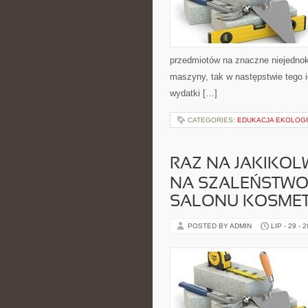
przedmiotów na znaczne niejednokr
maszyny, tak w następstwie tego i
wydatki […]
CATEGORIES:
EDUKACJA EKOLOGI
RAZ NA JAKIKOL
NA SZALEŃSTWO
SALONU KOSME
POSTED BY ADMIN
LIP - 29 - 