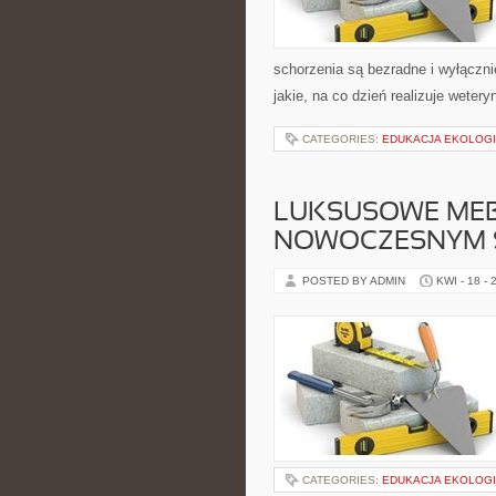
schorzenia są bezradne i wyłączn
jakie, na co dzień realizuje wete
CATEGORIES:
EDUKACJA EKOLOGI
LUKSUSOWE MEB
NOWOCZESNYM 
POSTED BY ADMIN
KWI - 18 - 
CATEGORIES:
EDUKACJA EKOLOGI