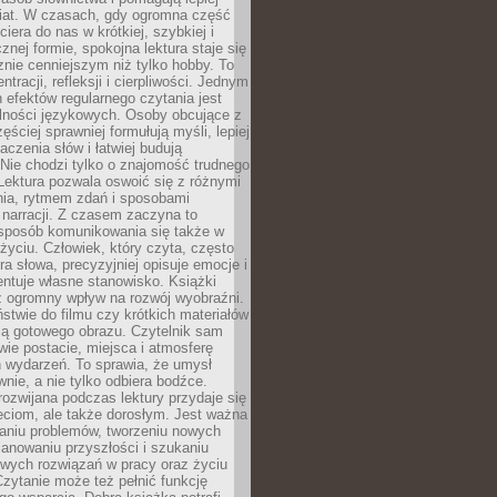
iat. W czasach, gdy ogromna część
ciera do nas w krótkiej, szybkiej i
znej formie, spokojna lektura staje się
nie cenniejszym niż tylko hobby. To
ntracji, refleksji i cierpliwości. Jednym
 efektów regularnego czytania jest
lności językowych. Osoby obcujące z
ęściej sprawniej formułują myśli, lepiej
aczenia słów i łatwiej budują
Nie chodzi tylko o znajomość trudnego
Lektura pozwala oswoić się z różnymi
nia, rytmem zdań i sposobami
narracji. Z czasem zaczyna to
sposób komunikowania się także w
yciu. Człowiek, który czyta, często
era słowa, precyzyjniej opisuje emocje i
entuje własne stanowisko. Książki
ż ogromny wpływ na rozwój wyobraźni.
stwie do filmu czy krótkich materiałów
ją gotowego obrazu. Czytelnik sam
wie postacie, miejsca i atmosferę
 wydarzeń. To sprawia, że umysł
wnie, a nie tylko odbiera bodźce.
ozwijana podczas lektury przydaje się
ieciom, ale także dorosłym. Jest ważna
aniu problemów, tworzeniu nowych
anowaniu przyszłości i szukaniu
owych rozwiązań w pracy oraz życiu
zytanie może też pełnić funkcję