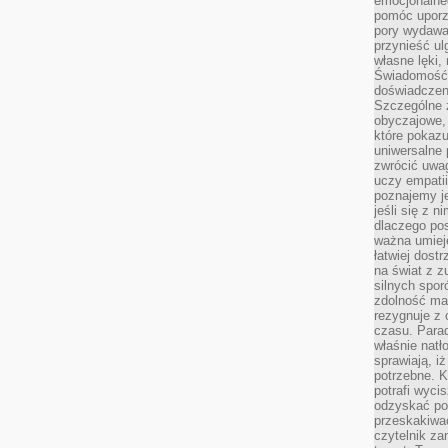
emocjonalneg
pomóc uporz
pory wydawał
przynieść ul
własne lęki,
Świadomość, 
doświadczen
Szczególne 
obyczajowe, 
które pokazu
uniwersalne 
zwrócić uwag
uczy empatii
poznajemy j
jeśli się z 
dlaczego pos
ważna umieję
łatwiej dost
na świat z z
silnych spor
zdolność ma 
rezygnuje z 
czasu. Parad
właśnie natło
sprawiają, iż
potrzebne. K
potrafi wyci
odzyskać po
przeskakiwa
czytelnik za