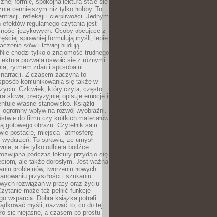
znej formie, spokojna lektura staje się
nie cenniejszym niż tylko hobby. To
ntracji, refleksji i cierpliwości. Jednym
 efektów regularnego czytania jest
lności językowych. Osoby obcujące z
ęściej sprawniej formułują myśli, lepiej
aczenia słów i łatwiej budują
Nie chodzi tylko o znajomość trudnego
Lektura pozwala oswoić się z różnymi
nia, rytmem zdań i sposobami
narracji. Z czasem zaczyna to
sposób komunikowania się także w
yciu. Człowiek, który czyta, często
era słowa, precyzyjniej opisuje emocje i
entuje własne stanowisko. Książki
ż ogromny wpływ na rozwój wyobraźni.
stwie do filmu czy krótkich materiałów
ją gotowego obrazu. Czytelnik sam
wie postacie, miejsca i atmosferę
 wydarzeń. To sprawia, że umysł
wnie, a nie tylko odbiera bodźce.
ozwijana podczas lektury przydaje się
ieciom, ale także dorosłym. Jest ważna
aniu problemów, tworzeniu nowych
anowaniu przyszłości i szukaniu
owych rozwiązań w pracy oraz życiu
zytanie może też pełnić funkcję
o wsparcia. Dobra książka potrafi
ądkować myśli, nazwać to, co do tej
o się niejasne, a czasem po prostu