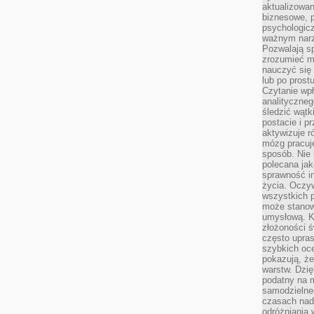
aktualizowan
biznesowe, 
psychologicz
ważnym narz
Pozwalają sp
zrozumieć m
nauczyć się
lub po prost
Czytanie wp
analityczneg
śledzić wątk
postacie i 
aktywizuje r
mózg pracuj
sposób. Nie 
polecana jak
sprawność in
życia. Oczy
wszystkich p
może stanow
umysłową. K
złożoności ś
często upras
szybkich ocen
pokazują, ż
warstw. Dzię
podatny na m
samodzielne
czasach nadm
odróżniania 