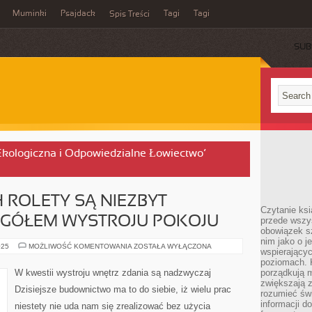
Muminki
Psajdack
Tagi
Tagi
Spis Treści
SUB
 Ekologiczna i Odpowiedzialne Łowiectwo’
 ROLETY SĄ NIEZBYT
Czytanie ksi
EGÓŁEM WYSTROJU POKOJU
przede wszys
obowiązek sz
nim jako o j
DLA
025
MOŻLIWOŚĆ KOMENTOWANIA
ZOSTAŁA WYŁĄCZONA
wspierającyc
NIEKTÓRYCH
ROLETY
poziomach. K
SĄ
W kwestii wystroju wnętrz zdania są nadzwyczaj
porządkują m
NIEZBYT
zwiększają z
ISTOTNYM
Dzisiejsze budownictwo ma to do siebie, iż wielu prac
SZCZEGÓŁEM
rozumieć św
WYSTROJU
informacji do
niestety nie uda nam się zrealizować bez użycia
POKOJU