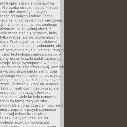
ych opinii staje się podstawową
 Nie trzeba od razu czytać kilkuset
iowo, aby zauważyć korzyści.
acząć od małych kroków. Jedna
ięcznie, kilkanaście minut wieczorem,
ążki w torbie zamiast bezwiednego
elefon w każdej wolnej chwili. Z
nie może stać się rytuałem, który
 tylko wiedzę, ale też przyjemność i
koju. Ważne jest, by nie traktować
 kolejnego zadania do wykonania, ale
zeń spotkania z myślą, historią i drugim
. Choć technologia zmienia sposób, w
jemy treści, książki nadal zachowują
ozycję. Mogą występować w formie
elektronicznej albo dźwiękowej, lecz ich
a wartość pozostaje ta sama. Dają
ębokiego wejścia w temat, przeżycia
zatrzymania się na dłużej przy czymś
żnym. W świecie, który nieustannie
, taka umiejętność może okazać się
enniejszych przewag człowieka.
ążek przez wiele lat było uznawane
tkim za formę rozrywki albo
kolny. Dziś coraz częściej mówi się o
ednej z najważniejszych czynności
h rozwój człowieka na wielu
siążki nie tylko uczą, ale też
yślenie, rozwijają wyobraźnię,
asób słownictwa i pomagają lepiej