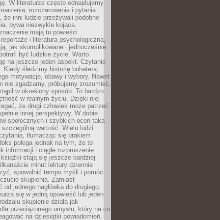
gę. W literaturze często odnajdujemy
 marzenia, rozczarowania i pytania.
że inni ludzie przeżywali podobne
ia, bywa niezwykle kojąca.
znaczenie mają tu powieści
reportaże i literatura psychologiczna,
ją, jak skomplikowane i jednocześnie
potrafi być ludzkie życie. Warto
ę na jeszcze jeden aspekt. Czytanie
. Kiedy śledzimy historię bohatera,
ego motywacje, obawy i wybory. Nawet
nim nie zgadzamy, próbujemy zrozumieć,
tąpił w określony sposób. To bardzo
tność w realnym życiu. Dzięki niej
rzegać, że drugi człowiek może patrzeć
upełnie innej perspektywy. W dobie
ów społecznych i szybkich ocen taka
szczególną wartość. Wielu ludzi
czytania, tłumacząc się brakiem
oks polega jednak na tym, że to
k informacji i ciągłe rozproszenie
 książki stają się jeszcze bardziej
ilkanaście minut lektury dziennie
szyć, spowolnić tempo myśli i pomóc
czucie skupienia. Zamiast
ć od jednego nagłówka do drugiego,
nurza się w jedną opowieść lub jeden
rodzaju skupienie działa jak
dla przeciążonego umysłu, który na co
eagować na dziesiątki powiadomień,