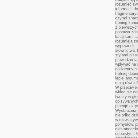
rozumieć św
informacji do
fragmentaryc
czymś znacz
trening konce
z pierwszych
poprawa zdo
książkami cz
rozumieją zn
wypowiedzi. 
słownictwa. 
stylami pisa
prowadzenia 
wpływać na 
codziennym ż
trafniej dobi
lepiej argum
mają równie
W przeciwień
wideo nie da
tworzy w gło
opisywanych
pracuje akty
Wyobraźnia r
nie tylko dz
w rozwiązyw
pomysłów, pl
niestandard
osobistym. C