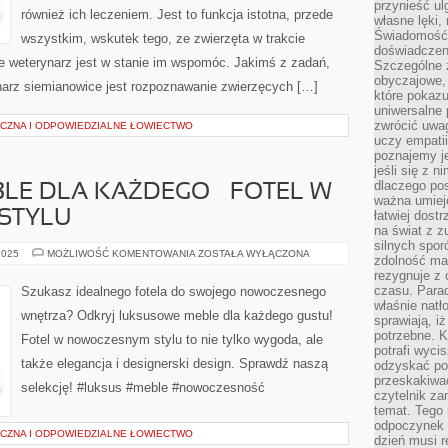
DO
przynieść ul
SALONU
również ich leczeniem. Jest to funkcja istotna, przede
własne lęki,
KOSMETYCZNEGO
Świadomość, 
wszystkim, wskutek tego, ze zwierzęta w trakcie
doświadczen
ie weterynarz jest w stanie im wspomóc. Jakimś z zadań,
Szczególne 
obyczajowe, 
rynarz siemianowice jest rozpoznawanie zwierzęcych […]
które pokazu
uniwersalne 
zwrócić uwag
CZNA I ODPOWIEDZIALNE ŁOWIECTWO
uczy empatii
poznajemy j
jeśli się z 
dlaczego pos
LE DLA KAŻDEGO – FOTEL W
ważna umieję
STYLU
łatwiej dost
na świat z z
silnych spor
LUKSUSOWE
2025
MOŻLIWOŚĆ KOMENTOWANIA
ZOSTAŁA WYŁĄCZONA
zdolność ma 
MEBLE
rezygnuje z 
DLA
KAŻDEGO
czasu. Parad
Szukasz idealnego fotela do swojego nowoczesnego
–
właśnie natło
FOTEL
wnętrza? Odkryj luksusowe meble dla każdego gustu!
W
sprawiają, iż
NOWOCZESNYM
potrzebne. K
Fotel w nowoczesnym stylu to nie tylko wygoda, ale
STYLU
potrafi wyci
także elegancja i designerski design. Sprawdź naszą
odzyskać po
przeskakiwa
selekcję! #luksus #meble #nowoczesność
czytelnik za
temat. Tego 
odpoczynek 
CZNA I ODPOWIEDZIALNE ŁOWIECTWO
dzień musi r