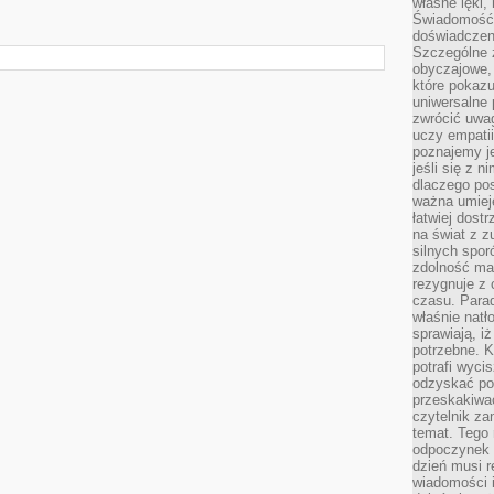
własne lęki,
Świadomość, 
doświadczen
Szczególne 
obyczajowe, 
które pokazu
uniwersalne 
zwrócić uwag
uczy empatii
poznajemy j
jeśli się z 
dlaczego pos
ważna umieję
łatwiej dost
na świat z z
silnych spor
zdolność ma 
rezygnuje z 
czasu. Parad
właśnie natło
sprawiają, iż
potrzebne. K
potrafi wyci
odzyskać po
przeskakiwa
czytelnik za
temat. Tego 
odpoczynek 
dzień musi r
wiadomości i