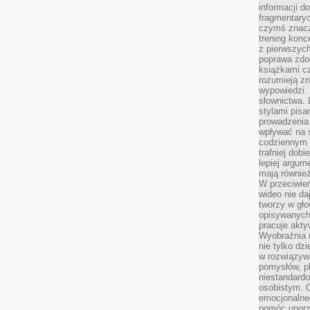
informacji do
fragmentaryc
czymś znacz
trening konce
z pierwszych
poprawa zdo
książkami cz
rozumieją zn
wypowiedzi. 
słownictwa. 
stylami pisa
prowadzenia 
wpływać na 
codziennym ż
trafniej dobi
lepiej argum
mają równie
W przeciwień
wideo nie da
tworzy w gło
opisywanych
pracuje akty
Wyobraźnia r
nie tylko dz
w rozwiązyw
pomysłów, pl
niestandard
osobistym. C
emocjonalneg
pomóc uporz