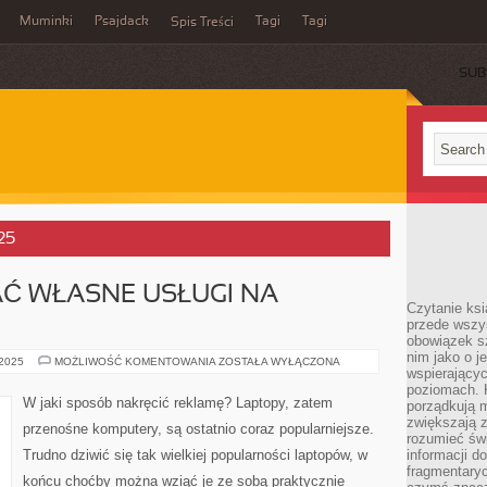
Muminki
Psajdack
Tagi
Tagi
Spis Treści
SUB
25
Ć WŁASNE USŁUGI NA
Czytanie ksi
przede wszys
obowiązek sz
nim jako o j
JAK
 2025
MOŻLIWOŚĆ KOMENTOWANIA
ZOSTAŁA WYŁĄCZONA
wspierającyc
REKLAMOWAĆ
WŁASNE
poziomach. K
USŁUGI
W jaki sposób nakręcić reklamę? Laptopy, zatem
porządkują m
NA
YOUTUBE?
zwiększają z
przenośne komputery, są ostatnio coraz popularniejsze.
rozumieć św
Trudno dziwić się tak wielkiej popularności laptopów, w
informacji do
fragmentaryc
końcu choćby można wziąć je ze sobą praktycznie