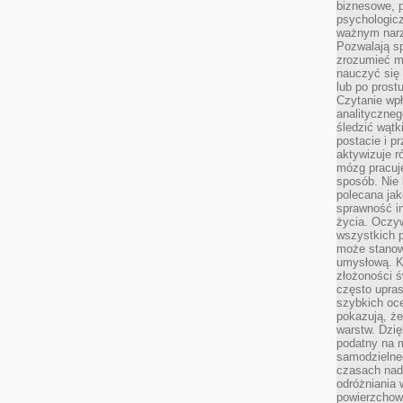
biznesowe, 
psychologicz
ważnym narz
Pozwalają sp
zrozumieć m
nauczyć się
lub po prost
Czytanie wp
analityczneg
śledzić wątk
postacie i 
aktywizuje r
mózg pracuj
sposób. Nie 
polecana jak
sprawność in
życia. Oczy
wszystkich p
może stanow
umysłową. K
złożoności ś
często upras
szybkich ocen
pokazują, ż
warstw. Dzię
podatny na m
samodzielne
czasach nadm
odróżniania 
powierzchown