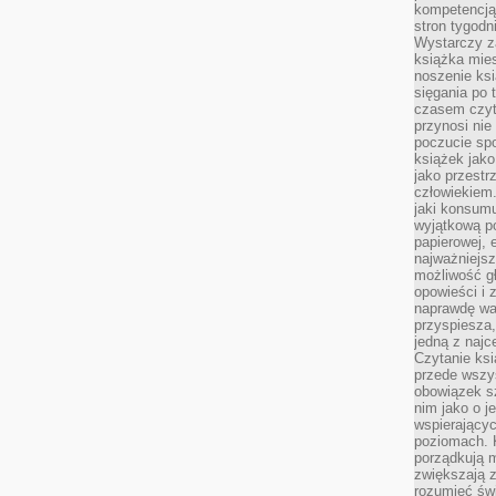
kompetencją.
stron tygodn
Wystarczy z
książka mies
noszenie ksi
sięgania po t
czasem czyta
przynosi nie
poczucie spo
książek jako
jako przestr
człowiekiem
jaki konsumu
wyjątkową p
papierowej, 
najważniejsz
możliwość gł
opowieści i 
naprawdę wa
przyspiesza
jedną z najc
Czytanie ksi
przede wszys
obowiązek sz
nim jako o j
wspierającyc
poziomach. K
porządkują m
zwiększają z
rozumieć św