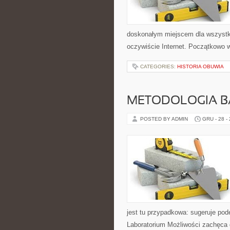
doskonałym miejscem dla wszystkic
oczywiście Internet. Początkowo w
CATEGORIES:
HISTORIA OBUWIA
METODOLOGIA 
POSTED BY ADMIN
GRU - 28 -
jest tu przypadkowa: sugeruje pod
Laboratorium Możliwości zachęca 