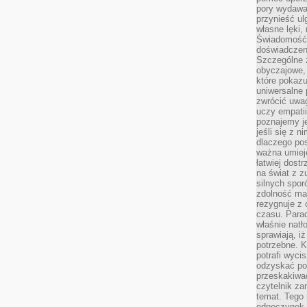
pory wydawał
przynieść ul
własne lęki,
Świadomość, 
doświadczen
Szczególne 
obyczajowe, 
które pokazu
uniwersalne 
zwrócić uwag
uczy empatii
poznajemy j
jeśli się z 
dlaczego pos
ważna umieję
łatwiej dost
na świat z z
silnych spor
zdolność ma 
rezygnuje z 
czasu. Parad
właśnie natło
sprawiają, iż
potrzebne. K
potrafi wyci
odzyskać po
przeskakiwa
czytelnik za
temat. Tego 
odpoczynek 