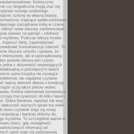
popularnonaukowe, historyczne,
ne czy biograficzne mogą stać się
ędziem rozwoju osobistego.
ojrzeć szerzej na własną branżę,
echanizmy rządzące społeczeństwem,
 lepszego zarządzania sobą w czasie
u odkryć nowe obszary zainteresowań.
ływa również na pamięć i zdolność
o myślenia. Podczas lektury trzeba
i, kojarzyć fakty, zapamiętywać
przewidywać konsekwencje zdarzeń. To
óżne obszary umysłu i sprawia, że
e intensywnie, ale w uporządkowany
bez powodu lektura jest często
o jedna z aktywności wspierających
telektualną w późniejszych latach
wiście sama książka nie rozwiąże
roblemów, ale regularne czytanie
ić ważny element dbania o kondycję
siążki uczą także pokory wobec
wiata. Krótkie internetowe komentarze
zczają rzeczywistość do kilku haseł i
. Dobra literatura, reportaż lub esej
e większość ważnych spraw ma wiele
ki temu czytelnik staje się mniej
anipulację i bardziej skłonny do
go myślenia. To szczególnie ważne w
iaru treści, gdy umiejętność
wartościowych informacji od
ych opinii staje się podstawową