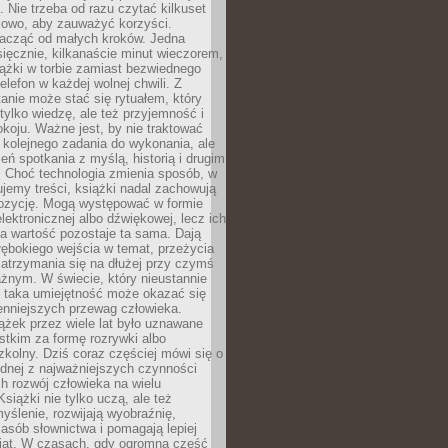
 Nie trzeba od razu czytać kilkuset
iowo, aby zauważyć korzyści.
acząć od małych kroków. Jedna
ięcznie, kilkanaście minut wieczorem,
ążki w torbie zamiast bezwiednego
elefon w każdej wolnej chwili. Z
nie może stać się rytuałem, który
 tylko wiedzę, ale też przyjemność i
koju. Ważne jest, by nie traktować
 kolejnego zadania do wykonania, ale
zeń spotkania z myślą, historią i drugim
. Choć technologia zmienia sposób, w
jemy treści, książki nadal zachowują
ozycję. Mogą występować w formie
elektronicznej albo dźwiękowej, lecz ich
a wartość pozostaje ta sama. Dają
ębokiego wejścia w temat, przeżycia
zatrzymania się na dłużej przy czymś
żnym. W świecie, który nieustannie
, taka umiejętność może okazać się
enniejszych przewag człowieka.
ążek przez wiele lat było uznawane
tkim za formę rozrywki albo
kolny. Dziś coraz częściej mówi się o
ednej z najważniejszych czynności
h rozwój człowieka na wielu
siążki nie tylko uczą, ale też
yślenie, rozwijają wyobraźnię,
asób słownictwa i pomagają lepiej
iat. W czasach, gdy ogromna część