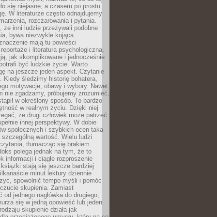
o się niejasne, a czasem po prostu
gę. W literaturze często odnajdujemy
 marzenia, rozczarowania i pytania.
że inni ludzie przeżywali podobne
ia, bywa niezwykle kojąca.
znaczenie mają tu powieści
reportaże i literatura psychologiczna,
ją, jak skomplikowane i jednocześnie
potrafi być ludzkie życie. Warto
ę na jeszcze jeden aspekt. Czytanie
. Kiedy śledzimy historię bohatera,
ego motywacje, obawy i wybory. Nawet
nim nie zgadzamy, próbujemy zrozumieć,
tąpił w określony sposób. To bardzo
tność w realnym życiu. Dzięki niej
rzegać, że drugi człowiek może patrzeć
upełnie innej perspektywy. W dobie
ów społecznych i szybkich ocen taka
szczególną wartość. Wielu ludzi
czytania, tłumacząc się brakiem
oks polega jednak na tym, że to
k informacji i ciągłe rozproszenie
 książki stają się jeszcze bardziej
ilkanaście minut lektury dziennie
szyć, spowolnić tempo myśli i pomóc
czucie skupienia. Zamiast
ć od jednego nagłówka do drugiego,
nurza się w jedną opowieść lub jeden
rodzaju skupienie działa jak
dla przeciążonego umysłu, który na co