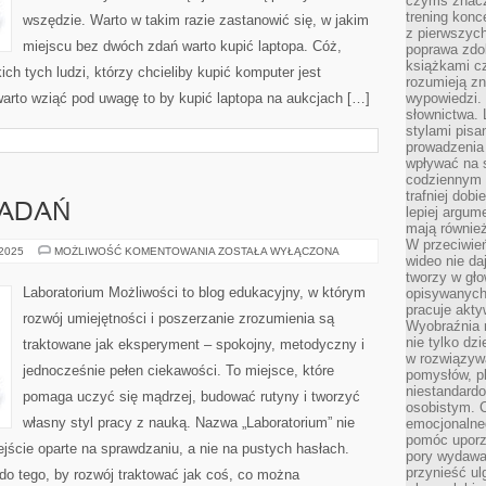
czymś znacz
trening konce
wszędzie. Warto w takim razie zastanowić się, w jakim
z pierwszych
miejscu bez dwóch zdań warto kupić laptopa. Cóż,
poprawa zdo
książkami cz
h tych ludzi, którzy chcieliby kupić komputer jest
rozumieją zn
arto wziąć pod uwagę to by kupić laptopa na aukcjach […]
wypowiedzi. 
słownictwa. 
stylami pisa
prowadzenia 
wpływać na 
codziennym ż
trafniej dobi
BADAŃ
lepiej argum
mają równie
W przeciwień
METODOLOGIA
 2025
MOŻLIWOŚĆ KOMENTOWANIA
ZOSTAŁA WYŁĄCZONA
wideo nie da
BADAŃ
tworzy w gło
Laboratorium Możliwości to blog edukacyjny, w którym
opisywanych
pracuje akty
rozwój umiejętności i poszerzanie zrozumienia są
Wyobraźnia r
nie tylko dz
traktowane jak eksperyment – spokojny, metodyczny i
w rozwiązyw
jednocześnie pełen ciekawości. To miejsce, które
pomysłów, pl
niestandard
pomaga uczyć się mądrzej, budować rutyny i tworzyć
osobistym. C
własny styl pracy z nauką. Nazwa „Laboratorium” nie
emocjonalneg
pomóc uporz
ejście oparte na sprawdzaniu, a nie na pustych hasłach.
pory wydawał
przynieść ul
do tego, by rozwój traktować jak coś, co można