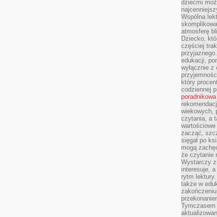
dziećmi moż
najcenniejsz
Wspólna lekt
skomplikowan
atmosferę bl
Dziecko, któ
częściej trak
przyjaznego.
edukacji, po
wyłącznie z 
przyjemnośc
który procent
codziennej p
poradnikowa
rekomendacj
wiekowych, 
czytania, a 
wartościowe 
zacząć, szcz
sięgał po k
mogą zachęc
że czytanie n
Wystarczy z
interesuje, 
rytm lektury
także w eduk
zakończeniu 
przekonanie
Tymczasem w
aktualizowan