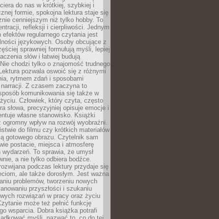
ciera do nas w krótkiej, szybkiej i
znej formie, spokojna lektura staje się
nie cenniejszym niż tylko hobby. To
ntracji, refleksji i cierpliwości. Jednym
 efektów regularnego czytania jest
lności językowych. Osoby obcujące z
ęściej sprawniej formułują myśli, lepiej
aczenia słów i łatwiej budują
Nie chodzi tylko o znajomość trudnego
Lektura pozwala oswoić się z różnymi
nia, rytmem zdań i sposobami
narracji. Z czasem zaczyna to
sposób komunikowania się także w
yciu. Człowiek, który czyta, często
era słowa, precyzyjniej opisuje emocje i
entuje własne stanowisko. Książki
ż ogromny wpływ na rozwój wyobraźni.
stwie do filmu czy krótkich materiałów
ją gotowego obrazu. Czytelnik sam
wie postacie, miejsca i atmosferę
 wydarzeń. To sprawia, że umysł
wnie, a nie tylko odbiera bodźce.
ozwijana podczas lektury przydaje się
ieciom, ale także dorosłym. Jest ważna
aniu problemów, tworzeniu nowych
anowaniu przyszłości i szukaniu
owych rozwiązań w pracy oraz życiu
zytanie może też pełnić funkcję
o wsparcia. Dobra książka potrafi
ądkować myśli, nazwać to, co do tej