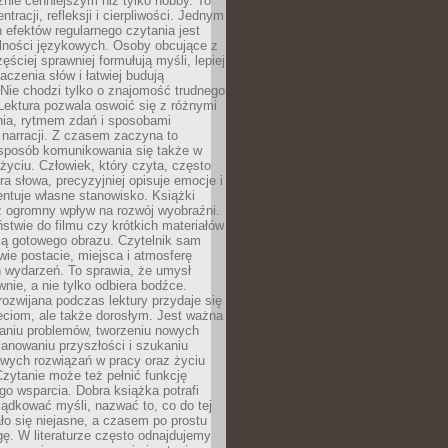
nie cenniejszym niż tylko hobby. To
ntracji, refleksji i cierpliwości. Jednym
 efektów regularnego czytania jest
lności językowych. Osoby obcujące z
ęściej sprawniej formułują myśli, lepiej
aczenia słów i łatwiej budują
Nie chodzi tylko o znajomość trudnego
Lektura pozwala oswoić się z różnymi
nia, rytmem zdań i sposobami
narracji. Z czasem zaczyna to
sposób komunikowania się także w
yciu. Człowiek, który czyta, często
era słowa, precyzyjniej opisuje emocje i
entuje własne stanowisko. Książki
ż ogromny wpływ na rozwój wyobraźni.
stwie do filmu czy krótkich materiałów
ją gotowego obrazu. Czytelnik sam
wie postacie, miejsca i atmosferę
 wydarzeń. To sprawia, że umysł
wnie, a nie tylko odbiera bodźce.
ozwijana podczas lektury przydaje się
ieciom, ale także dorosłym. Jest ważna
aniu problemów, tworzeniu nowych
anowaniu przyszłości i szukaniu
owych rozwiązań w pracy oraz życiu
zytanie może też pełnić funkcję
o wsparcia. Dobra książka potrafi
ądkować myśli, nazwać to, co do tej
o się niejasne, a czasem po prostu
gę. W literaturze często odnajdujemy