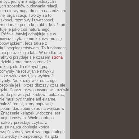
e być jednym z najprostszych i
ych sposobów budowania relacji.
ura nie wymaga drogich narzędzi ani
ej organizacji. Tworzy za to
iskości, rozmowy i uważności.
re od małego ma kontakt z książkami,
tuje je jako coś naturalnego i
 Później łatwiej odnajduje się w
nieważ czytanie nie kojarzy mu się
obowiązkiem, lecz także z
ią i bezpieczeństwem. To fundament,
uje przez długie lata. W środku tej
raktyki przydaje się czasem
strona
dzięki której można znaleźć
e książek dla różnych grup
pomysły na rozwijanie nawyku
także wskazówki, jak wybierać
tytuły. Nie każdy wie, od czego
ególnie jeśli przez dłuższy czas nie
siążki. Dobrze przygotowane wskazówki
ić do pierwszych kroków i pokazać,
ie musi być trudne ani elitarne.
naleźć temat, który naprawdę
a potem dać sobie czas na wejście w
. Znaczenie książek widoczne jest
acji dorosłych. Wiele osób po
szkoły przestaje czytać z
m, że nauka dobiegła końca.
spółczesny świat wymaga stałego
ia wiedzy i kompetencji. Książki