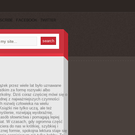
SCRIBE
FACEBOOK
TWITTER
ążek przez wiele lat było uznawane
tkim za formę rozrywki albo
kolny. Dziś coraz częściej mówi się o
ednej z najważniejszych czynności
h rozwój człowieka na wielu
siążki nie tylko uczą, ale też
yślenie, rozwijają wyobraźnię,
asób słownictwa i pomagają lepiej
iat. W czasach, gdy ogromna część
ciera do nas w krótkiej, szybkiej i
znej formie, spokojna lektura staje się