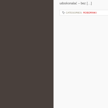
udoskonalać – bez […]
CATEGORIES:
ROBDRINKI