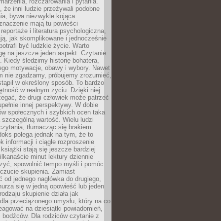
 marzenia, rozczarowania i pytania.
że inni ludzie przeżywali podobne
ia, bywa niezwykle kojąca.
znaczenie mają tu powieści
reportaże i literatura psychologiczna,
ją, jak skomplikowane i jednocześnie
potrafi być ludzkie życie. Warto
ę na jeszcze jeden aspekt. Czytanie
. Kiedy śledzimy historię bohatera,
ego motywacje, obawy i wybory. Nawet
nim nie zgadzamy, próbujemy zrozumieć,
tąpił w określony sposób. To bardzo
tność w realnym życiu. Dzięki niej
rzegać, że drugi człowiek może patrzeć
upełnie innej perspektywy. W dobie
ów społecznych i szybkich ocen taka
szczególną wartość. Wielu ludzi
czytania, tłumacząc się brakiem
oks polega jednak na tym, że to
k informacji i ciągłe rozproszenie
 książki stają się jeszcze bardziej
ilkanaście minut lektury dziennie
szyć, spowolnić tempo myśli i pomóc
czucie skupienia. Zamiast
ć od jednego nagłówka do drugiego,
nurza się w jedną opowieść lub jeden
rodzaju skupienie działa jak
dla przeciążonego umysłu, który na co
eagować na dziesiątki powiadomień,
 bodźców. Dla rodziców czytanie z