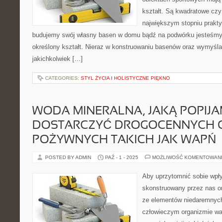
kształt. Są kwadratowe czy
największym stopniu prakty
budujemy swój własny basen w domu bądź na podwórku jesteśmy
określony kształt. Nieraz w konstruowaniu basenów oraz wymyśla
jakichkolwiek […]
CATEGORIES:
STYL ŻYCIA I HOLISTYCZNE PIĘKNO
WODA MINERALNA, JAKĄ POPIJ
DOSTARCZYĆ DROGOCENNYCH 
POŻYWNYCH TAKICH JAK WAPŃ
POSTED BY ADMIN
PAŹ - 1 - 2025
MOŻLIWOŚĆ KOMENTOWAN
Aby uprzytomnić sobie wpł
skonstruowany przez nas o
ze elementów niedaremnych
człowieczym organizmie wah