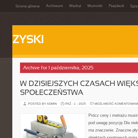
Archiwum
Madryt
Muminki
Psajdack
Strona główna
Spis
ZYSKI
Archive for 1 października, 2025
W DZISIEJSZYCH CZASACH WIĘK
SPOŁECZEŃSTWA
POSTED BY ADMIN
PAŹ - 1 - 2025
MOŻLIWOŚĆ KOMENTOWAN
Prócz ceny i metrażu musi
pod uwagę pozycję Dla niek
ma znaczenie. Znaczne pływ
obiektach sportowych mają