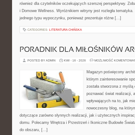
również dla czytelników oczekujących szerszej perspektywy. Zoba
i Domowe Wellness. Wyróżnikiem witryny jest rozległa tematyka. 
jednego typu wypoczynku, ponieważ prezentuje różne […]
CATEGORIES:
LITERATURA CHIŃSKA
PORADNIK DLA MIŁOŚNIKÓW AR
POSTED BY ADMIN
KWI - 16 - 2026
MOŻLIWOŚĆ KOMENTOWA
Magazyn poświęcony archite
którym zainteresowanie spo
została stworzona z myślą 
poznawać świat realizacji, a
wpływających na to, jak mi
nowoczesny blog, na który
dotyczące zarówno słynnych realizacji, jak i użytecznych inspira
domu. Polecamy Wnętrza i Przestrzeń i Ikoniczne Budowle Świata. 
do obszaru, […]