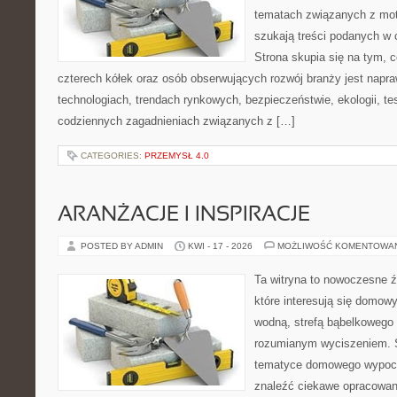
tematach związanych z mot
szukają treści podanych w 
Strona skupia się na tym, 
czterech kółek oraz osób obserwujących rozwój branży jest napr
technologiach, trendach rynkowych, bezpieczeństwie, ekologii, t
codziennych zagadnieniach związanych z […]
CATEGORIES:
PRZEMYSŁ 4.0
ARANŻACJE I INSPIRACJE
POSTED BY ADMIN
KWI - 17 - 2026
MOŻLIWOŚĆ KOMENTOWA
Ta witryna to nowoczesne źr
które interesują się domow
wodną, strefą bąbelkowego 
rozumianym wyciszeniem. S
tematyce domowego wypocz
znaleźć ciekawe opracowani