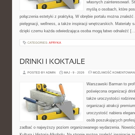
własnych zainteresowań. St
myślą o osobach, które pos
połączenia estetyki z praktyką. W obrębie portalu można znaleźć 
pielęgnacji, wellness, a także inspiracji wnętrzarskich. Materiały
dzięki czemu każda odwiedzająca osoba mogą łatwo odnaleźć […
CATEGORIES:
AFRYKA
DRINKI I KOKTAJLE
POSTED BY ADMIN
MAJ - 9 - 2026
MOŻLIWOŚĆ KOMENTOWAN
Warszawski Barman to profe
poświęcona organizacji drin
także uroczystości rodzinne
organizacji atrakcji premiu
uroczystość nabiera eleganc
osób poszukujących profesj
zadbać o najwyższy poziom organizowanego wydarzenia. Nowości
Kultura i Historia Alkoholu. Na stronie można znaleźć inspiracje