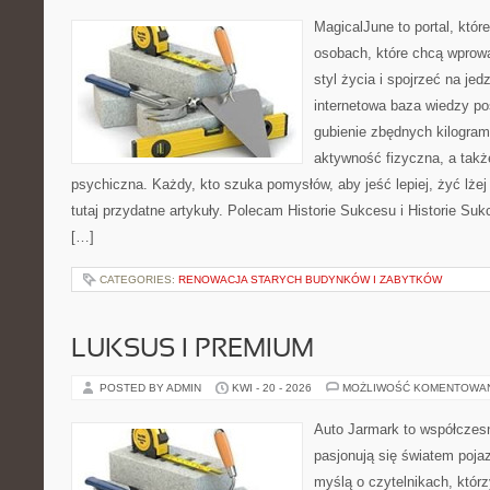
MagicalJune to portal, któr
osobach, które chcą wprowa
styl życia i spojrzeć na je
internetowa baza wiedzy p
gubienie zbędnych kilogram
aktywność fizyczna, a takż
psychiczna. Każdy, kto szuka pomysłów, aby jeść lepiej, żyć lżej 
tutaj przydatne artykuły. Polecam Historie Sukcesu i Historie Su
[…]
CATEGORIES:
RENOWACJA STARYCH BUDYNKÓW I ZABYTKÓW
LUKSUS I PREMIUM
POSTED BY ADMIN
KWI - 20 - 2026
MOŻLIWOŚĆ KOMENTOWA
Auto Jarmark to współczesn
pasjonują się światem poja
myślą o czytelnikach, któr