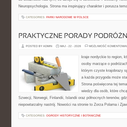
Neuropsychologia. Strona ma inspirujący charakter i porusza tem
CATEGORIES:
PARKI NARODOWE W POLSCE
PRAKTYCZNE PORADY PODRÓŻN
POSTED BY ADMIN
MAJ - 22 - 2026
MOŻLIWOŚĆ KOMENTOWA
kraje nordyckie to region, 
osoby marzące o podróżach
którym czyste krajobrazy sp
a każda przygoda może stać 
Strona poświęcona tej tema
wiedzy dla osób, które chcą
Szwecji, Norwegii, Finlandii, Islandii oraz północnych terenów, gd
niepowtarzalny nastrój. Nowości na stronie to Zorza Polarna i Zja
CATEGORIES:
OGRODY HISTORYCZNE I BOTANICZNE