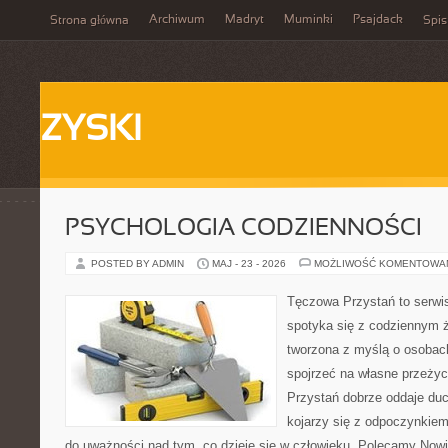
Archiwum
Madryt
Muminki
Psajdack
Strona główna
Spis
ZYSKI
PSYCHOLOGIA CODZIENNOŚCI
POSTED BY ADMIN
MAJ - 23 - 2026
MOŻLIWOŚĆ KOMENTOWA
Tęczowa Przystań to serwi
spotyka się z codziennym ż
tworzona z myślą o osobach
spojrzeć na własne przeży
Przystań dobrze oddaje du
kojarzy się z odpoczynkiem
do uważności nad tym, co dzieje się w człowieku. Polecamy Nowin