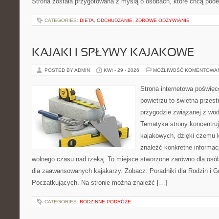
Strona została przygotowana z myślą o osobach, które chcą po
CATEGORIES:
DIETA, ODCHUDZANIE, ZDROWE ODŻYWIANIE
KAJAKI I SPŁYWY KAJAKOWE
POSTED BY ADMIN
KWI - 29 - 2026
MOŻLIWOŚĆ KOMENTOWA
Strona internetowa poświęc
powietrzu to świetna przest
przygodzie związanej z wod
Tematyka strony koncentru
kajakowych, dzięki czemu
znaleźć konkretne informac
wolnego czasu nad rzeką. To miejsce stworzone zarówno dla osób
dla zaawansowanych kajakarzy. Zobacz: Poradniki dla Rodzin i Gr
Początkujących. Na stronie można znaleźć […]
CATEGORIES:
RODZINNE PODRÓŻE