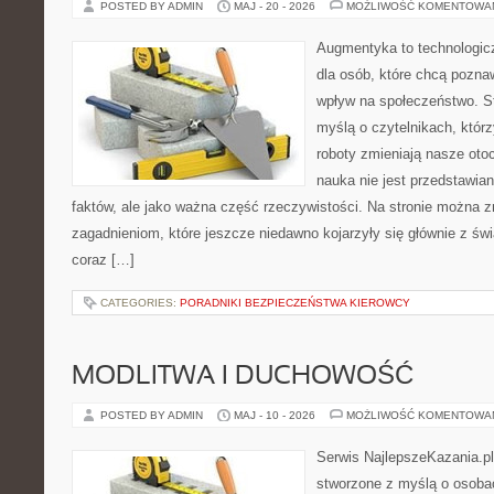
POSTED BY ADMIN
MAJ - 20 - 2026
MOŻLIWOŚĆ KOMENTOWA
Augmentyka to technologicz
dla osób, które chcą pozna
wpływ na społeczeństwo. St
myślą o czytelnikach, którzy
roboty zmieniają nasze oto
nauka nie jest przedstawian
faktów, ale jako ważna część rzeczywistości. Na stronie można 
zagadnieniom, które jeszcze niedawno kojarzyły się głównie z św
coraz […]
CATEGORIES:
PORADNIKI BEZPIECZEŃSTWA KIEROWCY
MODLITWA I DUCHOWOŚĆ
POSTED BY ADMIN
MAJ - 10 - 2026
MOŻLIWOŚĆ KOMENTOWA
Serwis NajlepszeKazania.pl
stworzone z myślą o osoba