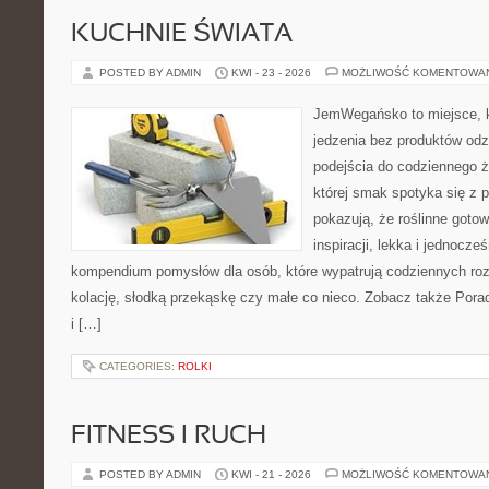
KUCHNIE ŚWIATA
POSTED BY ADMIN
KWI - 23 - 2026
MOŻLIWOŚĆ KOMENTOWA
JemWegańsko to miejsce, kt
jedzenia bez produktów od
podejścia do codziennego ż
której smak spotyka się z p
pokazują, że roślinne goto
inspiracji, lekka i jednocz
kompendium pomysłów dla osób, które wypatrują codziennych roz
kolację, słodką przekąskę czy małe co nieco. Zobacz także Pora
i […]
CATEGORIES:
ROLKI
FITNESS I RUCH
POSTED BY ADMIN
KWI - 21 - 2026
MOŻLIWOŚĆ KOMENTOWA