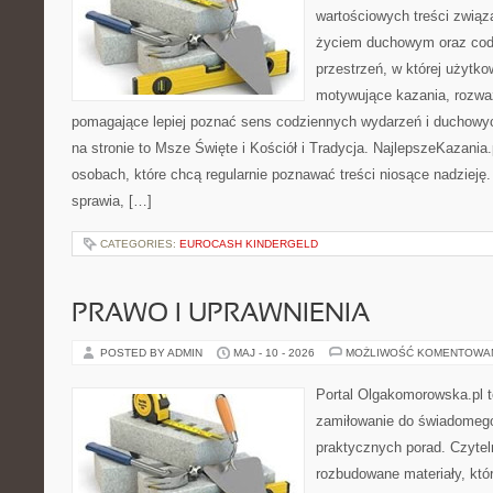
wartościowych treści zwią
życiem duchowym oraz codz
przestrzeń, w której użytk
motywujące kazania, rozważ
pomagające lepiej poznać sens codziennych wydarzeń i duchowy
na stronie to Msze Święte i Kościół i Tradycja. NajlepszeKazania
osobach, które chcą regularnie poznawać treści niosące nadzieję
sprawia, […]
CATEGORIES:
EUROCASH KINDERGELD
PRAWO I UPRAWNIENIA
POSTED BY ADMIN
MAJ - 10 - 2026
MOŻLIWOŚĆ KOMENTOWA
Portal Olgakomorowska.pl t
zamiłowanie do świadomego 
praktycznych porad. Czytel
rozbudowane materiały, któr