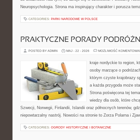
Neuropsychologia. Strona ma inspirujący charakter i porusza tem
CATEGORIES:
PARKI NARODOWE W POLSCE
PRAKTYCZNE PORADY PODRÓŻN
POSTED BY ADMIN
MAJ - 22 - 2026
MOŻLIWOŚĆ KOMENTOWA
kraje nordyckie to region, 
osoby marzące o podróżach
którym czyste krajobrazy sp
a każda przygoda może stać 
Strona poświęcona tej tema
wiedzy dla osób, które chcą
Szwecji, Norwegii, Finlandii, Islandii oraz północnych terenów, gd
niepowtarzalny nastrój. Nowości na stronie to Zorza Polarna i Zja
CATEGORIES:
OGRODY HISTORYCZNE I BOTANICZNE