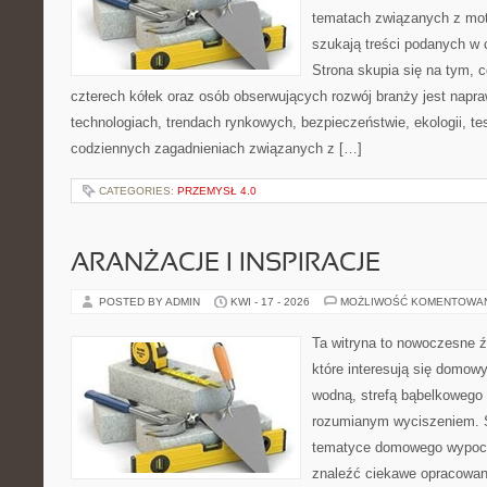
tematach związanych z mot
szukają treści podanych w 
Strona skupia się na tym, 
czterech kółek oraz osób obserwujących rozwój branży jest napr
technologiach, trendach rynkowych, bezpieczeństwie, ekologii, t
codziennych zagadnieniach związanych z […]
CATEGORIES:
PRZEMYSŁ 4.0
ARANŻACJE I INSPIRACJE
POSTED BY ADMIN
KWI - 17 - 2026
MOŻLIWOŚĆ KOMENTOWA
Ta witryna to nowoczesne źr
które interesują się domow
wodną, strefą bąbelkowego 
rozumianym wyciszeniem. S
tematyce domowego wypocz
znaleźć ciekawe opracowani