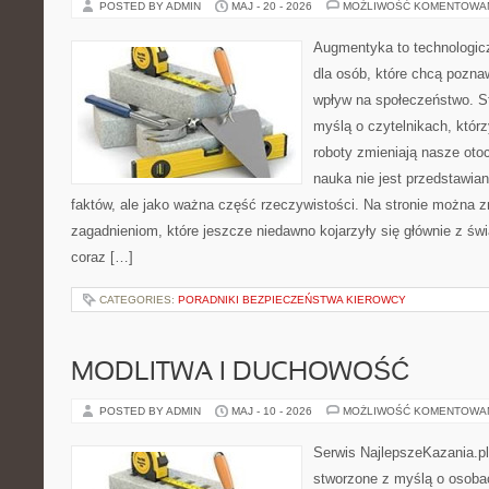
POSTED BY ADMIN
MAJ - 20 - 2026
MOŻLIWOŚĆ KOMENTOWA
Augmentyka to technologicz
dla osób, które chcą pozna
wpływ na społeczeństwo. St
myślą o czytelnikach, którzy
roboty zmieniają nasze oto
nauka nie jest przedstawian
faktów, ale jako ważna część rzeczywistości. Na stronie można 
zagadnieniom, które jeszcze niedawno kojarzyły się głównie z św
coraz […]
CATEGORIES:
PORADNIKI BEZPIECZEŃSTWA KIEROWCY
MODLITWA I DUCHOWOŚĆ
POSTED BY ADMIN
MAJ - 10 - 2026
MOŻLIWOŚĆ KOMENTOWA
Serwis NajlepszeKazania.pl
stworzone z myślą o osoba