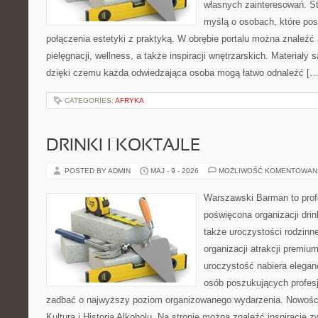
własnych zainteresowań. St
myślą o osobach, które pos
połączenia estetyki z praktyką. W obrębie portalu można znaleźć 
pielęgnacji, wellness, a także inspiracji wnętrzarskich. Materiały
dzięki czemu każda odwiedzająca osoba mogą łatwo odnaleźć […
CATEGORIES:
AFRYKA
DRINKI I KOKTAJLE
POSTED BY ADMIN
MAJ - 9 - 2026
MOŻLIWOŚĆ KOMENTOWAN
Warszawski Barman to profe
poświęcona organizacji drin
także uroczystości rodzinne
organizacji atrakcji premiu
uroczystość nabiera eleganc
osób poszukujących profesj
zadbać o najwyższy poziom organizowanego wydarzenia. Nowości
Kultura i Historia Alkoholu. Na stronie można znaleźć inspiracje