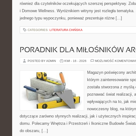
również dla czytelników oczekujących szerszej perspektywy. Zoba
i Domowe Wellness. Wyróżnikiem witryny jest rozległa tematyka. 
jednego typu wypoczynku, ponieważ prezentuje różne […]
CATEGORIES:
LITERATURA CHIŃSKA
PORADNIK DLA MIŁOŚNIKÓW AR
POSTED BY ADMIN
KWI - 16 - 2026
MOŻLIWOŚĆ KOMENTOWA
Magazyn poświęcony archite
którym zainteresowanie spo
została stworzona z myślą 
poznawać świat realizacji, a
wpływających na to, jak mi
nowoczesny blog, na który
dotyczące zarówno słynnych realizacji, jak i użytecznych inspira
domu. Polecamy Wnętrza i Przestrzeń i Ikoniczne Budowle Świata. 
do obszaru, […]