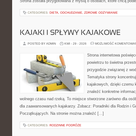
Strona została przygotowana z myślą o osobach, które chcą po
CATEGORIES:
DIETA, ODCHUDZANIE, ZDROWE ODŻYWIANIE
KAJAKI I SPŁYWY KAJAKOWE
POSTED BY ADMIN
KWI - 29 - 2026
MOŻLIWOŚĆ KOMENTOWA
Strona internetowa poświęc
powietrzu to świetna przest
przygodzie związanej z wod
Tematyka strony koncentru
kajakowych, dzięki czemu
znaleźć konkretne informac
wolnego czasu nad rzeką. To miejsce stworzone zarówno dla osób
dla zaawansowanych kajakarzy. Zobacz: Poradniki dla Rodzin i Gr
Początkujących. Na stronie można znaleźć […]
CATEGORIES:
RODZINNE PODRÓŻE