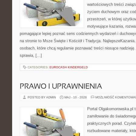
wartościowych treści zwią
życiem duchowym oraz codz
przestrzeń, w której użytk
motywujące kazania, rozważ
pomagające lepiej poznać sens codziennych wydarzeń i duchowy
na stronie to Msze Święte i Kościół i Tradycja. NajlepszeKazania
osobach, które chcą regularnie poznawać treści niosące nadzieję
sprawia, […]
CATEGORIES:
EUROCASH KINDERGELD
PRAWO I UPRAWNIENIA
POSTED BY ADMIN
MAJ - 10 - 2026
MOŻLIWOŚĆ KOMENTOWA
Portal Olgakomorowska.pl t
zamiłowanie do świadomego 
praktycznych porad. Czytel
rozbudowane materiały, któr