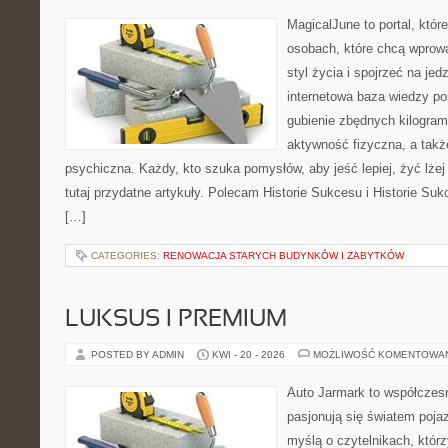
MagicalJune to portal, któr
osobach, które chcą wprowa
styl życia i spojrzeć na je
internetowa baza wiedzy p
gubienie zbędnych kilogram
aktywność fizyczna, a takż
psychiczna. Każdy, kto szuka pomysłów, aby jeść lepiej, żyć lżej 
tutaj przydatne artykuły. Polecam Historie Sukcesu i Historie Su
[…]
CATEGORIES:
RENOWACJA STARYCH BUDYNKÓW I ZABYTKÓW
LUKSUS I PREMIUM
POSTED BY ADMIN
KWI - 20 - 2026
MOŻLIWOŚĆ KOMENTOWA
Auto Jarmark to współczesn
pasjonują się światem poja
myślą o czytelnikach, któr