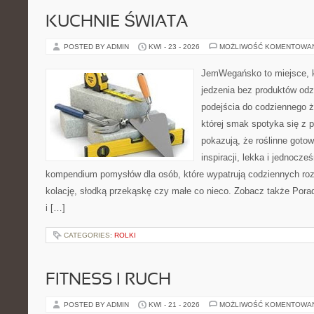
KUCHNIE ŚWIATA
POSTED BY ADMIN
KWI - 23 - 2026
MOŻLIWOŚĆ KOMENTOWA
JemWegańsko to miejsce, kt
jedzenia bez produktów od
podejścia do codziennego ż
której smak spotyka się z p
pokazują, że roślinne goto
inspiracji, lekka i jednocz
kompendium pomysłów dla osób, które wypatrują codziennych roz
kolację, słodką przekąskę czy małe co nieco. Zobacz także Pora
i […]
CATEGORIES:
ROLKI
FITNESS I RUCH
POSTED BY ADMIN
KWI - 21 - 2026
MOŻLIWOŚĆ KOMENTOWA