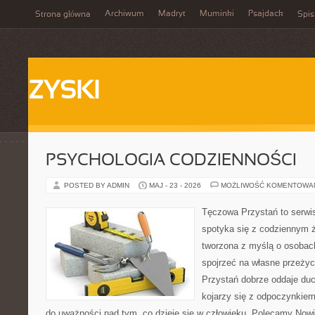
Archiwum
Madryt
Muminki
Psajdack
Strona główna
Spis
ZYSKI
PSYCHOLOGIA CODZIENNOŚCI
POSTED BY ADMIN
MAJ - 23 - 2026
MOŻLIWOŚĆ KOMENTOWA
Tęczowa Przystań to serwi
spotyka się z codziennym ż
tworzona z myślą o osobach
spojrzeć na własne przeży
Przystań dobrze oddaje du
kojarzy się z odpoczynkiem
do uważności nad tym, co dzieje się w człowieku. Polecamy Nowin