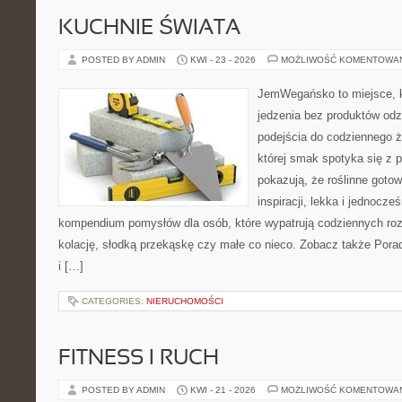
KUCHNIE ŚWIATA
POSTED BY ADMIN
KWI - 23 - 2026
MOŻLIWOŚĆ KOMENTOWA
JemWegańsko to miejsce, kt
jedzenia bez produktów od
podejścia do codziennego ż
której smak spotyka się z p
pokazują, że roślinne goto
inspiracji, lekka i jednocz
kompendium pomysłów dla osób, które wypatrują codziennych roz
kolację, słodką przekąskę czy małe co nieco. Zobacz także Pora
i […]
CATEGORIES:
NIERUCHOMOŚCI
FITNESS I RUCH
POSTED BY ADMIN
KWI - 21 - 2026
MOŻLIWOŚĆ KOMENTOWA