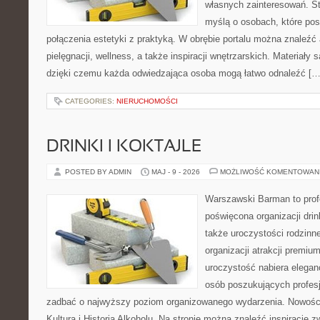
własnych zainteresowań. St
myślą o osobach, które pos
połączenia estetyki z praktyką. W obrębie portalu można znaleźć 
pielęgnacji, wellness, a także inspiracji wnętrzarskich. Materiały
dzięki czemu każda odwiedzająca osoba mogą łatwo odnaleźć […
CATEGORIES:
NIERUCHOMOŚCI
DRINKI I KOKTAJLE
POSTED BY ADMIN
MAJ - 9 - 2026
MOŻLIWOŚĆ KOMENTOWAN
Warszawski Barman to profe
poświęcona organizacji drin
także uroczystości rodzinne
organizacji atrakcji premiu
uroczystość nabiera eleganc
osób poszukujących profesj
zadbać o najwyższy poziom organizowanego wydarzenia. Nowości
Kultura i Historia Alkoholu. Na stronie można znaleźć inspiracje