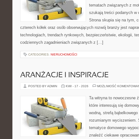
tematach związanych z mot
szukają treści podanych w 
Strona skupia się na tym, 
czterech kółek oraz osób obserwujących rozwój branży jest napr
technologiach, trendach rynkowych, bezpieczeństwie, ekologii, t
codziennych zagadnieniach związanych z […]
CATEGORIES:
NIERUCHOMOŚCI
ARANŻACJE I INSPIRACJE
POSTED BY ADMIN
KWI - 17 - 2026
MOŻLIWOŚĆ KOMENTOWA
Ta witryna to nowoczesne źr
które interesują się domow
wodną, strefą bąbelkowego 
rozumianym wyciszeniem. S
tematyce domowego wypocz
znaleźć ciekawe opracowani