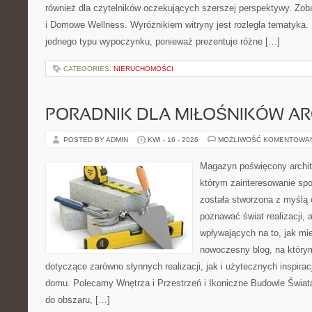
również dla czytelników oczekujących szerszej perspektywy. Zoba
i Domowe Wellness. Wyróżnikiem witryny jest rozległa tematyka. 
jednego typu wypoczynku, ponieważ prezentuje różne […]
CATEGORIES:
NIERUCHOMOŚCI
PORADNIK DLA MIŁOŚNIKÓW AR
POSTED BY ADMIN
KWI - 16 - 2026
MOŻLIWOŚĆ KOMENTOWA
Magazyn poświęcony archite
którym zainteresowanie spo
została stworzona z myślą 
poznawać świat realizacji, a
wpływających na to, jak mi
nowoczesny blog, na który
dotyczące zarówno słynnych realizacji, jak i użytecznych inspira
domu. Polecamy Wnętrza i Przestrzeń i Ikoniczne Budowle Świata. 
do obszaru, […]