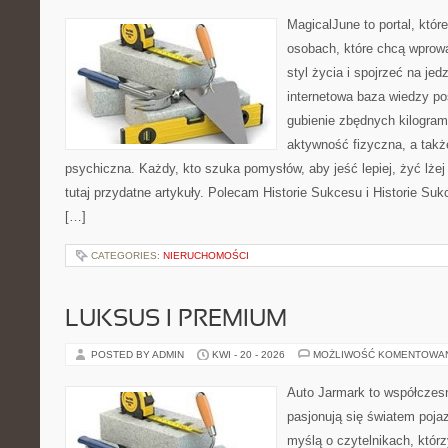
MagicalJune to portal, któr
osobach, które chcą wprowa
styl życia i spojrzeć na je
internetowa baza wiedzy p
gubienie zbędnych kilogram
aktywność fizyczna, a takż
psychiczna. Każdy, kto szuka pomysłów, aby jeść lepiej, żyć lżej 
tutaj przydatne artykuły. Polecam Historie Sukcesu i Historie Su
[…]
CATEGORIES:
NIERUCHOMOŚCI
LUKSUS I PREMIUM
POSTED BY ADMIN
KWI - 20 - 2026
MOŻLIWOŚĆ KOMENTOWA
Auto Jarmark to współczesn
pasjonują się światem poja
myślą o czytelnikach, któr