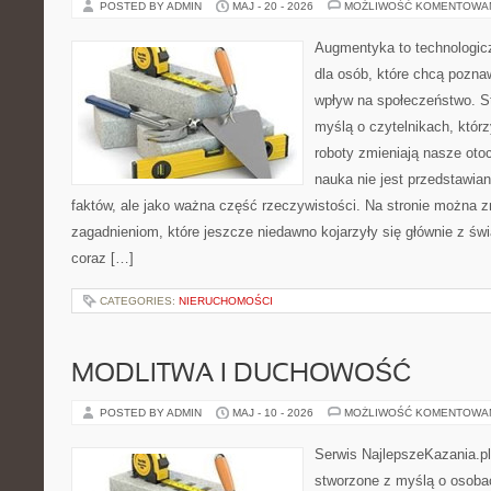
POSTED BY ADMIN
MAJ - 20 - 2026
MOŻLIWOŚĆ KOMENTOWA
Augmentyka to technologicz
dla osób, które chcą pozna
wpływ na społeczeństwo. St
myślą o czytelnikach, którzy
roboty zmieniają nasze oto
nauka nie jest przedstawian
faktów, ale jako ważna część rzeczywistości. Na stronie można 
zagadnieniom, które jeszcze niedawno kojarzyły się głównie z św
coraz […]
CATEGORIES:
NIERUCHOMOŚCI
MODLITWA I DUCHOWOŚĆ
POSTED BY ADMIN
MAJ - 10 - 2026
MOŻLIWOŚĆ KOMENTOWA
Serwis NajlepszeKazania.pl
stworzone z myślą o osoba