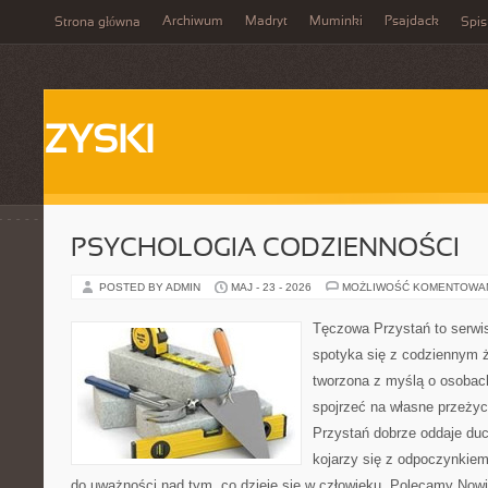
Archiwum
Madryt
Muminki
Psajdack
Strona główna
Spis
ZYSKI
PSYCHOLOGIA CODZIENNOŚCI
POSTED BY ADMIN
MAJ - 23 - 2026
MOŻLIWOŚĆ KOMENTOWA
Tęczowa Przystań to serwi
spotyka się z codziennym ż
tworzona z myślą o osobach
spojrzeć na własne przeży
Przystań dobrze oddaje du
kojarzy się z odpoczynkiem
do uważności nad tym, co dzieje się w człowieku. Polecamy Nowin