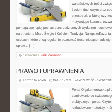
wartościowych treści zwią
życiem duchowym oraz codz
przestrzeń, w której użytk
motywujące kazania, rozważ
pomagające lepiej poznać sens codziennych wydarzeń i duchowy
na stronie to Msze Święte i Kościół i Tradycja. NajlepszeKazania
osobach, które chcą regularnie poznawać treści niosące nadzieję
sprawia, […]
CATEGORIES:
NIERUCHOMOŚCI
PRAWO I UPRAWNIENIA
POSTED BY ADMIN
MAJ - 10 - 2026
MOŻLIWOŚĆ KOMENTOWA
Portal Olgakomorowska.pl t
zamiłowanie do świadomego 
praktycznych porad. Czytel
rozbudowane materiały, któr