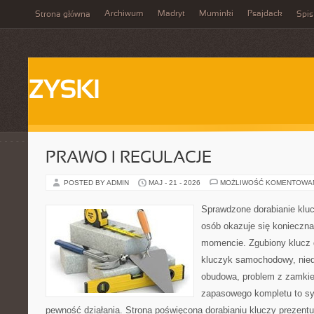
Archiwum
Madryt
Muminki
Psajdack
Strona główna
Spis
ZYSKI
PRAWO I REGULACJE
POSTED BY ADMIN
MAJ - 21 - 2026
MOŻLIWOŚĆ KOMENTOWA
Sprawdzone dorabianie kluc
osób okazuje się konieczn
momencie. Zgubiony klucz 
kluczyk samochodowy, niedz
obudowa, problem z zamkie
zapasowego kompletu to syt
pewność działania. Strona poświęcona dorabianiu kluczy prezentu