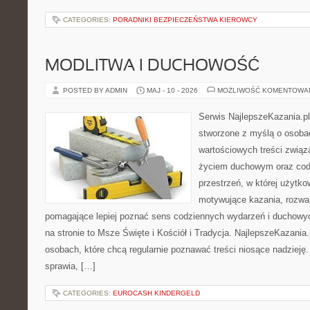
CATEGORIES:
PORADNIKI BEZPIECZEŃSTWA KIEROWCY
MODLITWA I DUCHOWOŚĆ
POSTED BY ADMIN
MAJ - 10 - 2026
MOŻLIWOŚĆ KOMENTOWA
Serwis NajlepszeKazania.pl
stworzone z myślą o osoba
wartościowych treści zwią
życiem duchowym oraz codz
przestrzeń, w której użytk
motywujące kazania, rozważ
pomagające lepiej poznać sens codziennych wydarzeń i duchowy
na stronie to Msze Święte i Kościół i Tradycja. NajlepszeKazania
osobach, które chcą regularnie poznawać treści niosące nadzieję
sprawia, […]
CATEGORIES:
EUROCASH KINDERGELD