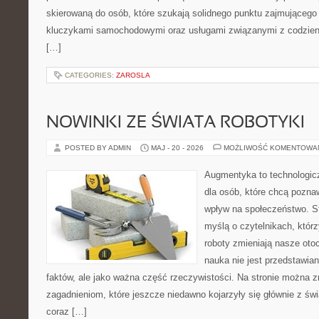
skierowaną do osób, które szukają solidnego punktu zajmującego
kluczykami samochodowymi oraz usługami związanymi z codzie
[…]
CATEGORIES:
ZAROSLA
NOWINKI ZE ŚWIATA ROBOTYKI
POSTED BY ADMIN
MAJ - 20 - 2026
MOŻLIWOŚĆ KOMENTOWA
Augmentyka to technologicz
dla osób, które chcą pozna
wpływ na społeczeństwo. St
myślą o czytelnikach, którzy
roboty zmieniają nasze oto
nauka nie jest przedstawian
faktów, ale jako ważna część rzeczywistości. Na stronie można 
zagadnieniom, które jeszcze niedawno kojarzyły się głównie z św
coraz […]