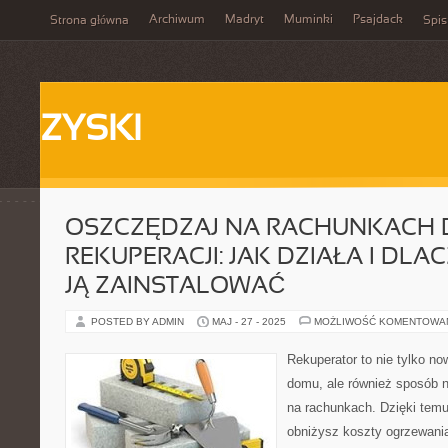
Archiwum
Madryt
Muminki
Psajdack
Strona główna
Spis
ZYSKI
OSZCZĘDZAJ NA RACHUNKACH D
REKUPERACJI: JAK DZIAŁA I DL
JĄ ZAINSTALOWAĆ
POSTED BY ADMIN
MAJ - 27 - 2025
MOŻLIWOŚĆ KOMENTOWA
Rekuperator to nie tylko n
domu, ale również sposób 
na rachunkach. Dzięki temu
obniżysz koszty ogrzewani