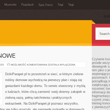
Muminki
Psajdack
Tagi
Tagi
Spis Treści
SUB
ONOWE
Czytanie ksi
przede wszys
ROŚLINY
2025
MOŻLIWOŚĆ KOMENTOWANIA
ZOSTAŁA WYŁĄCZONA
obowiązek sz
BALKONOWE
nim jako o j
wspierającyc
DzikiParapet.pl to przestrzeń w sieci, w którym zielone
poziomach. K
rośliny domowe wychodzą na pierwszy plan i stają się
porządkują m
zwiększają z
gwiazdami każdego domu. To serwis stworzony z myślą
rozumieć św
o ludziach, które chcą zamienić swój okienny zakątek w
informacji do
fragmentaryc
zieloną oazę, pełną natchnienia i praktycznych
czymś znacz
trening konce
wskazówek. Na DzikiParapet.pl poznasz wszystko,
z pierwszych
liny nie tylko przeżyły, ale naprawdę rozkwitły w domowych