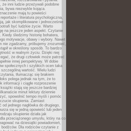
że inni ludzie przeżywali podobne
ia, bywa niezwykle kojąca.
znaczenie mają tu powieści
reportaże i literatura psychologiczna,
ją, jak skomplikowane i jednocześnie
potrafi być ludzkie życie. Warto
ę na jeszcze jeden aspekt. Czytanie
. Kiedy śledzimy historię bohatera,
ego motywacje, obawy i wybory. Nawet
nim nie zgadzamy, próbujemy zrozumieć,
tąpił w określony sposób. To bardzo
tność w realnym życiu. Dzięki niej
rzegać, że drugi człowiek może patrzeć
upełnie innej perspektywy. W dobie
ów społecznych i szybkich ocen taka
szczególną wartość. Wielu ludzi
czytania, tłumacząc się brakiem
oks polega jednak na tym, że to
k informacji i ciągłe rozproszenie
 książki stają się jeszcze bardziej
ilkanaście minut lektury dziennie
szyć, spowolnić tempo myśli i pomóc
czucie skupienia. Zamiast
ć od jednego nagłówka do drugiego,
nurza się w jedną opowieść lub jeden
rodzaju skupienie działa jak
dla przeciążonego umysłu, który na co
eagować na dziesiątki powiadomień,
 bodźców. Dla rodziców czytanie z