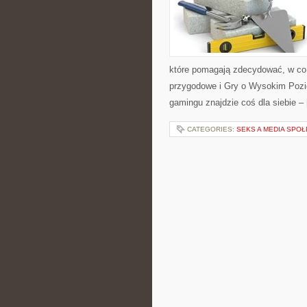
które pomagają zdecydować, w co 
przygodowe i Gry o Wysokim Pozio
gamingu znajdzie coś dla siebie –
CATEGORIES:
SEKS A MEDIA SPO