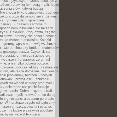
lności językowych. Osoby obcujące z
ęściej sprawniej formułują myśli, lepiej
aczenia słów i łatwiej budują
Nie chodzi tylko o znajomość trudnego
Lektura pozwala oswoić się z różnymi
nia, rytmem zdań i sposobami
narracji. Z czasem zaczyna to
sposób komunikowania się także w
yciu. Człowiek, który czyta, często
era słowa, precyzyjniej opisuje emocje i
entuje własne stanowisko. Książki
ż ogromny wpływ na rozwój wyobraźni.
stwie do filmu czy krótkich materiałów
ją gotowego obrazu. Czytelnik sam
wie postacie, miejsca i atmosferę
 wydarzeń. To sprawia, że umysł
wnie, a nie tylko odbiera bodźce.
ozwijana podczas lektury przydaje się
ieciom, ale także dorosłym. Jest ważna
aniu problemów, tworzeniu nowych
anowaniu przyszłości i szukaniu
owych rozwiązań w pracy oraz życiu
zytanie może też pełnić funkcję
o wsparcia. Dobra książka potrafi
ądkować myśli, nazwać to, co do tej
o się niejasne, a czasem po prostu
gę. W literaturze często odnajdujemy
 marzenia, rozczarowania i pytania.
że inni ludzie przeżywali podobne
ia, bywa niezwykle kojąca.