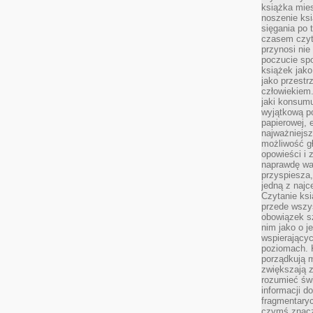
książka mies
noszenie ksi
sięgania po t
czasem czyta
przynosi nie
poczucie spo
książek jako
jako przestr
człowiekiem
jaki konsumu
wyjątkową p
papierowej, 
najważniejsz
możliwość gł
opowieści i 
naprawdę wa
przyspiesza
jedną z najc
Czytanie ksi
przede wszys
obowiązek sz
nim jako o j
wspierającyc
poziomach. K
porządkują m
zwiększają z
rozumieć św
informacji do
fragmentaryc
czymś znacz