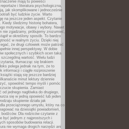
znaczenie mają tu powieści
reportaże i literatura psychologiczna,
ją, jak skomplikowane i jednocześnie
potrafi być ludzkie życie. Warto
ę na jeszcze jeden aspekt. Czytanie
. Kiedy śledzimy historię bohatera,
ego motywacje, obawy i wybory. Nawet
nim nie zgadzamy, próbujemy zrozumieć,
tąpił w określony sposób. To bardzo
tność w realnym życiu. Dzięki niej
rzegać, że drugi człowiek może patrzeć
upełnie innej perspektywy. W dobie
ów społecznych i szybkich ocen taka
szczególną wartość. Wielu ludzi
czytania, tłumacząc się brakiem
oks polega jednak na tym, że to
k informacji i ciągłe rozproszenie
 książki stają się jeszcze bardziej
ilkanaście minut lektury dziennie
szyć, spowolnić tempo myśli i pomóc
czucie skupienia. Zamiast
ć od jednego nagłówka do drugiego,
nurza się w jedną opowieść lub jeden
rodzaju skupienie działa jak
dla przeciążonego umysłu, który na co
eagować na dziesiątki powiadomień,
 bodźców. Dla rodziców czytanie z
e być jednym z najprostszych i
ych sposobów budowania relacji.
ura nie wymaga drogich narzędzi ani