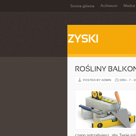
Archiwum
Madryt
Strona główna
ZYSKI
ROŚLINY BALK
POSTED BY ADMIN
GRU - 7 - 
czego potrzebujesz, aby Twoje roś