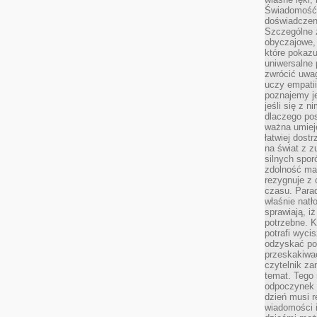
Świadomość, 
doświadczen
Szczególne 
obyczajowe, 
które pokazu
uniwersalne 
zwrócić uwag
uczy empatii
poznajemy j
jeśli się z 
dlaczego pos
ważna umieję
łatwiej dost
na świat z z
silnych spor
zdolność ma 
rezygnuje z 
czasu. Parad
właśnie natło
sprawiają, iż
potrzebne. K
potrafi wyci
odzyskać po
przeskakiwa
czytelnik za
temat. Tego 
odpoczynek 
dzień musi r
wiadomości i