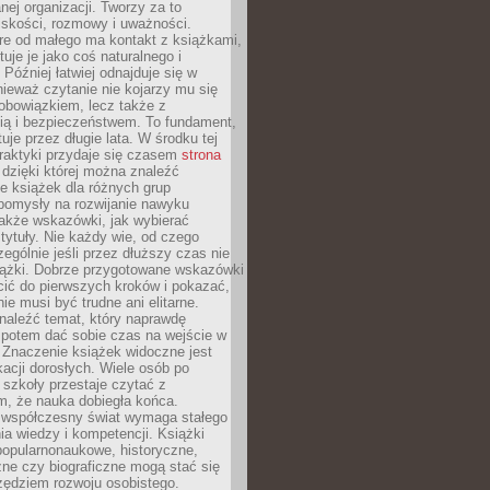
ej organizacji. Tworzy za to
iskości, rozmowy i uważności.
re od małego ma kontakt z książkami,
tuje je jako coś naturalnego i
 Później łatwiej odnajduje się w
nieważ czytanie nie kojarzy mu się
obowiązkiem, lecz także z
ią i bezpieczeństwem. To fundament,
uje przez długie lata. W środku tej
raktyki przydaje się czasem
strona
dzięki której można znaleźć
e książek dla różnych grup
pomysły na rozwijanie nawyku
także wskazówki, jak wybierać
tytuły. Nie każdy wie, od czego
ególnie jeśli przez dłuższy czas nie
siążki. Dobrze przygotowane wskazówki
ić do pierwszych kroków i pokazać,
ie musi być trudne ani elitarne.
naleźć temat, który naprawdę
a potem dać sobie czas na wejście w
. Znaczenie książek widoczne jest
acji dorosłych. Wiele osób po
szkoły przestaje czytać z
m, że nauka dobiegła końca.
spółczesny świat wymaga stałego
ia wiedzy i kompetencji. Książki
popularnonaukowe, historyczne,
ne czy biograficzne mogą stać się
ędziem rozwoju osobistego.