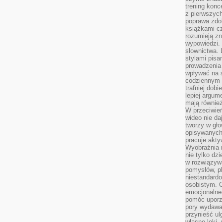
trening konce
z pierwszych
poprawa zdo
książkami cz
rozumieją zn
wypowiedzi. 
słownictwa. 
stylami pisa
prowadzenia 
wpływać na 
codziennym ż
trafniej dobi
lepiej argum
mają równie
W przeciwień
wideo nie da
tworzy w gło
opisywanych
pracuje akty
Wyobraźnia r
nie tylko dz
w rozwiązyw
pomysłów, pl
niestandard
osobistym. C
emocjonalneg
pomóc uporz
pory wydawał
przynieść ul
własne lęki,