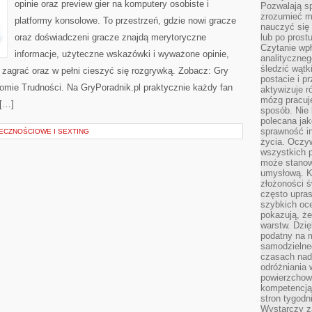
opinie oraz preview gier na komputery osobiste i
Pozwalają sp
zrozumieć m
platformy konsolowe. To przestrzeń, gdzie nowi gracze
nauczyć się
oraz doświadczeni gracze znajdą merytoryczne
lub po prost
Czytanie wp
informacje, użyteczne wskazówki i wyważone opinie,
analityczneg
śledzić wątk
zagrać oraz w pełni cieszyć się rozgrywką. Zobacz: Gry
postacie i 
mie Trudności. Na GryPoradnik.pl praktycznie każdy fan
aktywizuje r
mózg pracuj
 […]
sposób. Nie 
polecana jak
sprawność in
ŁECZNOŚCIOWE I SEXTING
życia. Oczy
wszystkich p
może stanow
umysłową. K
złożoności ś
często upras
szybkich ocen
pokazują, ż
warstw. Dzię
podatny na m
samodzielne
czasach nadm
odróżniania 
powierzchown
kompetencją.
stron tygodn
Wystarczy z