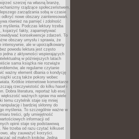
ojrzeć szerzej na własną branżę,
echanizmy rządzące społeczeństwem,
 lepszego zarządzania sobą w czasie
u odkryć nowe obszary zainteresowań.
ływa również na pamięć i zdolność
o myślenia. Podczas lektury trzeba
i, kojarzyć fakty, zapamiętywać
przewidywać konsekwencje zdarzeń. To
óżne obszary umysłu i sprawia, że
e intensywnie, ale w uporządkowany
bez powodu lektura jest często
o jedna z aktywności wspierających
telektualną w późniejszych latach
wiście sama książka nie rozwiąże
roblemów, ale regularne czytanie
ić ważny element dbania o kondycję
siążki uczą także pokory wobec
wiata. Krótkie internetowe komentarze
zczają rzeczywistość do kilku haseł i
. Dobra literatura, reportaż lub esej
e większość ważnych spraw ma wiele
ki temu czytelnik staje się mniej
anipulację i bardziej skłonny do
go myślenia. To szczególnie ważne w
iaru treści, gdy umiejętność
wartościowych informacji od
ych opinii staje się podstawową
 Nie trzeba od razu czytać kilkuset
iowo, aby zauważyć korzyści.
acząć od małych kroków. Jedna