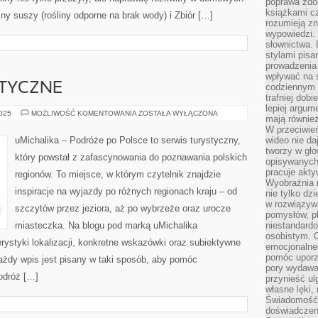
poprawa zdo
książkami cz
y suszy (rośliny odporne na brak wody) i Zbiór […]
rozumieją zn
wypowiedzi. 
słownictwa. 
stylami pisa
prowadzenia 
wpływać na 
STYCZNE
codziennym ż
trafniej dobi
lepiej argum
ATRAKCJE
2025
MOŻLIWOŚĆ KOMENTOWANIA
ZOSTAŁA WYŁĄCZONA
mają równie
TURYSTYCZNE
W przeciwień
uMichalika – Podróże po Polsce to serwis turystyczny,
wideo nie da
tworzy w gło
który powstał z zafascynowania do poznawania polskich
opisywanych
pracuje akty
regionów. To miejsce, w którym czytelnik znajdzie
Wyobraźnia r
inspiracje na wyjazdy po różnych regionach kraju – od
nie tylko dz
w rozwiązyw
szczytów przez jeziora, aż po wybrzeże oraz urocze
pomysłów, pl
miasteczka. Na blogu pod marką uMichalika
niestandard
osobistym. C
ystyki lokalizacji, konkretne wskazówki oraz subiektywne
emocjonalneg
pomóc uporz
ażdy wpis jest pisany w taki sposób, aby pomóc
pory wydawał
odróż […]
przynieść ul
własne lęki,
Świadomość, 
doświadczen