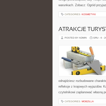
warunkach. Zobacz: Ogród przyjazn
CATEGORIES:
KOSMETYKI
ATRAKCJE TURY
POSTED BY ADMIN
GRU - 6 - 
odnajdziesz rozbudowane charakter
refleksje z krajowych wyjazdów. K
czytelnikowi zaplanować własną p
CATEGORIES:
MOBZILLA