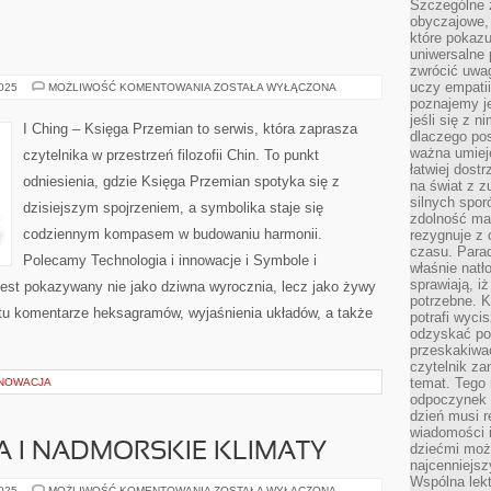
Szczególne 
obyczajowe, 
które pokazu
uniwersalne 
zwrócić uwag
uczy empatii
TURYSTYKA
2025
MOŻLIWOŚĆ KOMENTOWANIA
ZOSTAŁA WYŁĄCZONA
poznajemy j
jeśli się z 
I Ching – Księga Przemian to serwis, która zaprasza
dlaczego pos
ważna umieję
czytelnika w przestrzeń filozofii Chin. To punkt
łatwiej dost
odniesienia, gdzie Księga Przemian spotyka się z
na świat z z
silnych spor
dzisiejszym spojrzeniem, a symbolika staje się
zdolność ma 
codziennym kompasem w budowaniu harmonii.
rezygnuje z 
czasu. Parad
Polecamy Technologia i innowacje i Symbole i
właśnie natło
sprawiają, iż
g jest pokazywany nie jako dziwna wyrocznia, lecz jako żywy
potrzebne. K
tu komentarze heksagramów, wyjaśnienia układów, a także
potrafi wyci
odzyskać po
przeskakiwa
czytelnik za
temat. Tego 
ENOWACJA
odpoczynek 
dzień musi r
wiadomości i
 I NADMORSKIE KLIMATY
dziećmi moż
najcenniejsz
Wspólna lekt
PORTOWE
2025
MOŻLIWOŚĆ KOMENTOWANIA
ZOSTAŁA WYŁĄCZONA