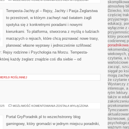
skomplikowan
MIASTA
atmosferę bl
I
NADMORSKIE
Dziecko, któ
Tempesta-Jachty.pl – Rejsy, Jachty i Pasja Żeglarstwa
KLIMATY
częściej trak
to przestrzeń, w którym zachwyt nad światem żagli
przyjaznego.
edukacji, po
spotyka się z konkretnymi poradami i nowymi
wyłącznie z 
kierunkami. To platforma, stworzona z myślą o ludziach
przyjemnośc
który procent
marzących o rejsach, które chcą poznawać nowe trasy,
codziennej p
poradnikowa
planować własne wyprawy i jednocześnie szlifować
rekomendacj
: Rejsy rodzinne i Psychologia na Morzu. Tempesta-
wiekowych, 
czytania, a 
 której każdy żeglarz znajdzie coś dla siebie – od
wartościowe 
zacząć, szcz
sięgał po k
mogą zachęc
WERSJI ROŚLINNEJ
że czytanie n
Wystarczy z
interesuje, 
rytm lektury
także w eduk
zakończeniu 
przekonanie
BIJATYKI
2025
MOŻLIWOŚĆ KOMENTOWANIA
ZOSTAŁA WYŁĄCZONA
Tymczasem w
aktualizowan
Portal GryPoradnik.pl to wszechstronny blog
biznesowe, 
psychologicz
gamingowy, który gromadzi w jednym miejscu poradniki,
ważnym narz