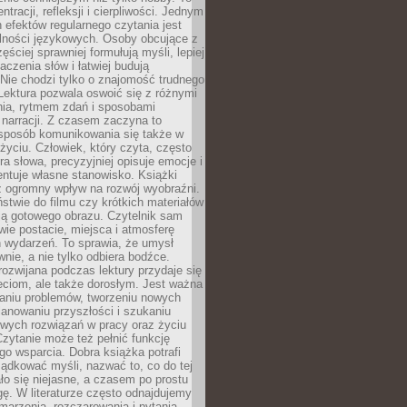
ntracji, refleksji i cierpliwości. Jednym
 efektów regularnego czytania jest
lności językowych. Osoby obcujące z
ęściej sprawniej formułują myśli, lepiej
aczenia słów i łatwiej budują
Nie chodzi tylko o znajomość trudnego
Lektura pozwala oswoić się z różnymi
nia, rytmem zdań i sposobami
narracji. Z czasem zaczyna to
sposób komunikowania się także w
yciu. Człowiek, który czyta, często
era słowa, precyzyjniej opisuje emocje i
entuje własne stanowisko. Książki
ż ogromny wpływ na rozwój wyobraźni.
stwie do filmu czy krótkich materiałów
ją gotowego obrazu. Czytelnik sam
wie postacie, miejsca i atmosferę
 wydarzeń. To sprawia, że umysł
wnie, a nie tylko odbiera bodźce.
ozwijana podczas lektury przydaje się
ieciom, ale także dorosłym. Jest ważna
aniu problemów, tworzeniu nowych
anowaniu przyszłości i szukaniu
owych rozwiązań w pracy oraz życiu
zytanie może też pełnić funkcję
o wsparcia. Dobra książka potrafi
ądkować myśli, nazwać to, co do tej
o się niejasne, a czasem po prostu
gę. W literaturze często odnajdujemy
 marzenia, rozczarowania i pytania.