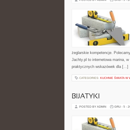
żeglarskie kompetencje. Polecamy
Jachty.pl to internetowa marina, w
praktycznych wskazówek dla […]
CATEGORIES:
KUCHNIE ŚWIATA W 
BIJATYKI
POSTED BY ADMIN
GRU - 5 - 