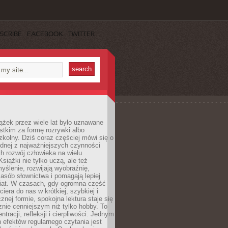
SCRIBE
FACEBOOK
TWITTER
ążek przez wiele lat było uznawane
tkim za formę rozrywki albo
kolny. Dziś coraz częściej mówi się o
ednej z najważniejszych czynności
h rozwój człowieka na wielu
siążki nie tylko uczą, ale też
yślenie, rozwijają wyobraźnię,
asób słownictwa i pomagają lepiej
iat. W czasach, gdy ogromna część
ciera do nas w krótkiej, szybkiej i
znej formie, spokojna lektura staje się
nie cenniejszym niż tylko hobby. To
ntracji, refleksji i cierpliwości. Jednym
 efektów regularnego czytania jest