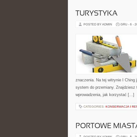
TURYSTYKA
POSTED BY ADMIN
GRU - 6 - 
znaczenia. Na tej witrynie I Chin
system do przemiany. Znajdziesz 
wprowadzenia, jak korzystać […]
CATEGORIES:
KONSERWACJA I R
PORTOWE MIASTA
POSTED BY ADMIN
GRU - 5 - 